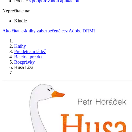
Počítač
s podporovanou aplikáciou
Neprečítate na:
Kindle
Ako čítať e-knihy zabezpečené cez Adobe DRM?
Knihy
Pre deti a mládež
Beletria pre deti
Rozprávky
Husa Líza