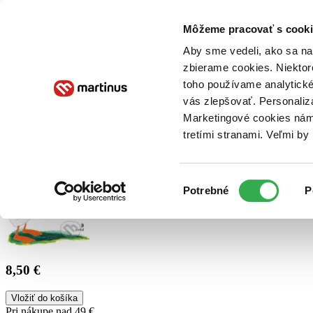
Doručenie
Kníhkupectvá
Knihovrátok
Poukážky
Knižný blog
Kontakt
Môžeme pracovať s cooki
Aby sme vedeli, ako sa na 
zbierame cookies. Niektor
E-knihy
Audioknihy
Hry
Filmy
Knihy
Doplnky
toho používame analytické
vás zlepšovať. Personaliz
Vyhľadávanie
Marketingové cookies nám 
tretími stranami. Veľmi b
Prihlásiť
Výber
Potrebné
P
súhlasu
8,50 €
Vložiť do košíka
Pri nákupe nad 49 €