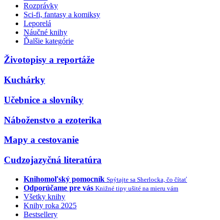
Rozprávky
Sci-fi, fantasy a komiksy
Leporelá
Náučné knihy
Ďalšie kategórie
Životopisy a reportáže
Kuchárky
Učebnice a slovníky
Náboženstvo a ezoterika
Mapy a cestovanie
Cudzojazyčná literatúra
Knihomoľský pomocník
Spýtajte sa Sherlocka, čo čítať
Odporúčame pre vás
Knižné tipy ušité na mieru vám
Všetky knihy
Knihy roka 2025
Bestsellery