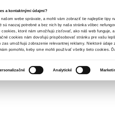
es a kontaktnými údajmi?
našom webe správate, a mohli vám zobraziť tie najlepšie tipy n
é sú naozaj potrebné a bez nich by naša stránka vôbec nefung
 cookies, ktoré nám umožňujú zisťovať, ako náš web funguje, a 
ačné cookies nám dovoľujú prispôsobovať stránku pre vašu lepši
zas umožňujú zobrazenie relevantnej reklamy. Niektoré údaje z
y nám pomohlo, keby sme mohli používať všetky tieto cookies. 
ersonalizačné
Analytické
Marketi