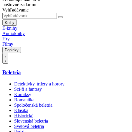
poštovné zadarmo
Vyhľadávanie
Knihy
E-knihy
Audioknihy
Hry
Filmy
Doplnky
Beletria
Detektívky, trilery a horory
Sci-fi a fantasy
Komiksy
Romantika
Spoločenská beletria
Klasika
Historické
Slovenská beletria
Svetová beletria
Poézia