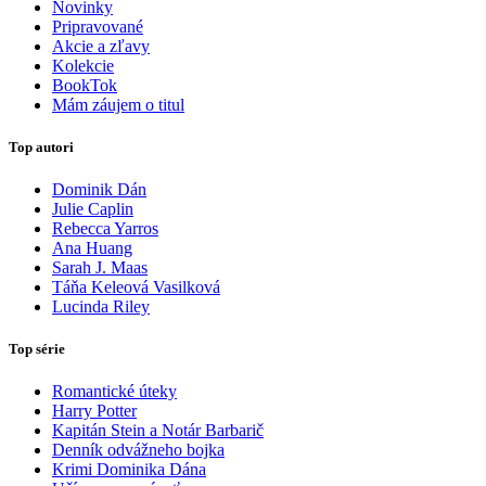
Novinky
Pripravované
Akcie a zľavy
Kolekcie
BookTok
Mám záujem o titul
Top autori
Dominik Dán
Julie Caplin
Rebecca Yarros
Ana Huang
Sarah J. Maas
Táňa Keleová Vasilková
Lucinda Riley
Top série
Romantické úteky
Harry Potter
Kapitán Stein a Notár Barbarič
Denník odvážneho bojka
Krimi Dominika Dána