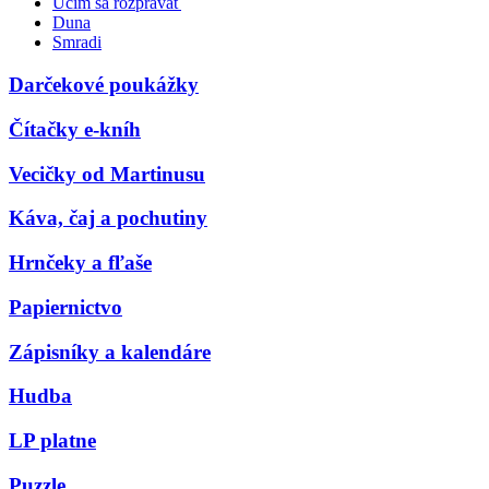
Učím sa rozprávať
Duna
Smradi
Darčekové poukážky
Čítačky e-kníh
Vecičky od Martinusu
Káva, čaj a pochutiny
Hrnčeky a fľaše
Papiernictvo
Zápisníky a kalendáre
Hudba
LP platne
Puzzle