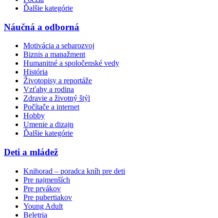
Ďalšie kategórie
Náučná a odborná
Motivácia a sebarozvoj
Biznis a manažment
Humanitné a spoločenské vedy
História
Životopisy a reportáže
Vzťahy a rodina
Zdravie a životný štýl
Počítače a internet
Hobby
Umenie a dizajn
Ďalšie kategórie
Deti a mládež
Knihorad – poradca kníh pre deti
Pre najmenších
Pre prvákov
Pre pubertiakov
Young Adult
Beletria