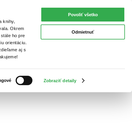
Povoliť všetko
a knihy,
ovala. Okrem
Odmietnuť
stále ho pre
u orientáciu.
dieľame aj s
Ďakujeme!
ngové
Zobraziť detaily