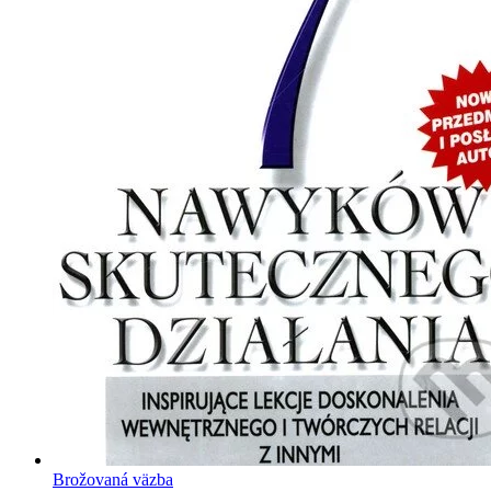
Brožovaná väzba