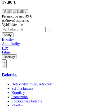
17,00 €
Vložiť do košíka
Pri nákupe nad 49 €
poštovné zadarmo
Vyhľadávanie
Knihy
E-knihy
Audioknihy
Hry
Filmy
Doplnky
Beletria
Detektívky, trilery a horory
Sci-fi a fantasy
Komiksy
Romantika
Spoločenská beletria
Klasika