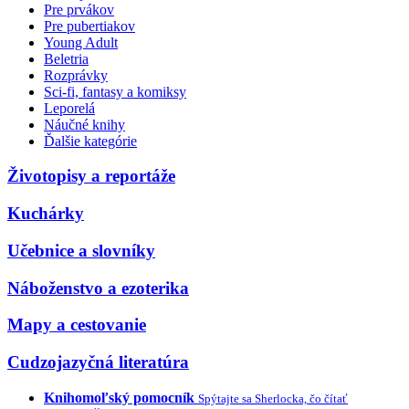
Pre prvákov
Pre pubertiakov
Young Adult
Beletria
Rozprávky
Sci-fi, fantasy a komiksy
Leporelá
Náučné knihy
Ďalšie kategórie
Životopisy a reportáže
Kuchárky
Učebnice a slovníky
Náboženstvo a ezoterika
Mapy a cestovanie
Cudzojazyčná literatúra
Knihomoľský pomocník
Spýtajte sa Sherlocka, čo čítať