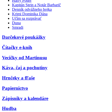
Harry Potter
Kapitán Stein a Notár Barbarič
Denník odvážneho bojka
Krimi Dominika Dána
Učím sa rozprávať
Duna
Smradi
Darčekové poukážky
Čítačky e-kníh
Vecičky od Martinusu
Káva, čaj a pochutiny
Hrnčeky a fľaše
Papiernictvo
Zápisníky a kalendáre
Hudba