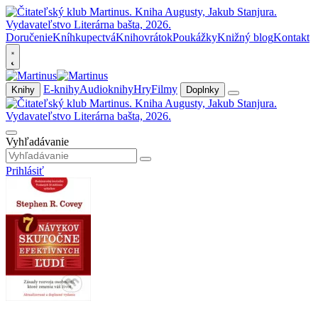
Doručenie
Kníhkupectvá
Knihovrátok
Poukážky
Knižný blog
Kontakt
E-knihy
Audioknihy
Hry
Filmy
Knihy
Doplnky
Vyhľadávanie
Prihlásiť