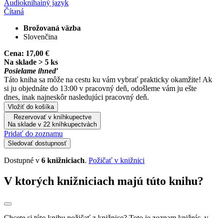
Audiokniha
iný jazyk
Čítaná
Brožovaná väzba
Slovenčina
Cena:
17,00 €
Na sklade > 5 ks
Posielame ihneď
Táto kniha sa môže na cestu ku vám vybrať prakticky okamžite! Ak
si ju objednáte do 13:00 v pracovný deň, odošleme vám ju ešte
dnes, inak najneskôr nasledujúci pracovný deň.
Vložiť do košíka
Rezervovať v kníhkupectve
Na sklade v 22 kníhkupectvách
Pridať do zoznamu
Sledovať dostupnosť
Dostupné v
6 knižniciach
.
Požičať v knižnici
V ktorých knižniciach majú túto knihu?
Chcete si túto knihu požičať z knižnice? Toto je zoznam knižníc, v