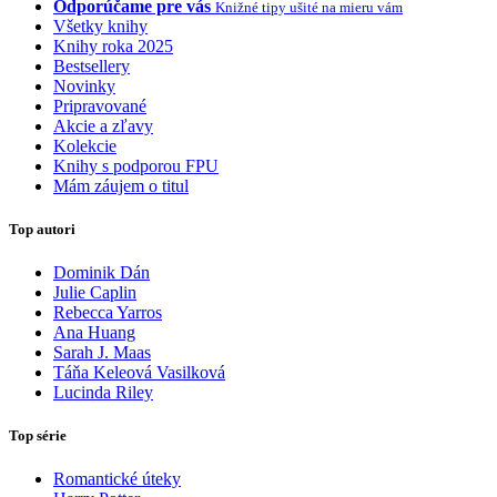
Odporúčame pre vás
Knižné tipy ušité na mieru vám
Všetky knihy
Knihy roka 2025
Bestsellery
Novinky
Pripravované
Akcie a zľavy
Kolekcie
Knihy s podporou FPU
Mám záujem o titul
Top autori
Dominik Dán
Julie Caplin
Rebecca Yarros
Ana Huang
Sarah J. Maas
Táňa Keleová Vasilková
Lucinda Riley
Top série
Romantické úteky