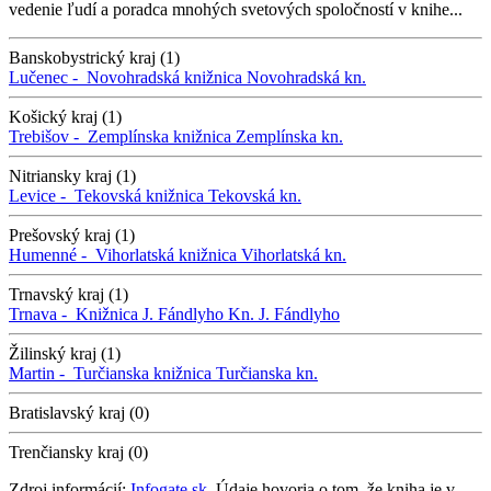
vedenie ľudí a poradca mnohých svetových spoločností v knihe...
Banskobystrický kraj (1)
Lučenec -
Novohradská knižnica
Novohradská kn.
Košický kraj (1)
Trebišov -
Zemplínska knižnica
Zemplínska kn.
Nitriansky kraj (1)
Levice -
Tekovská knižnica
Tekovská kn.
Prešovský kraj (1)
Humenné -
Vihorlatská knižnica
Vihorlatská kn.
Trnavský kraj (1)
Trnava -
Knižnica J. Fándlyho
Kn. J. Fándlyho
Žilinský kraj (1)
Martin -
Turčianska knižnica
Turčianska kn.
Bratislavský kraj (0)
Trenčiansky kraj (0)
Zdroj informácií:
Infogate.sk
. Údaje hovoria o tom, že kniha je v