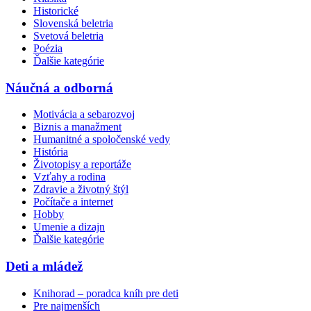
Historické
Slovenská beletria
Svetová beletria
Poézia
Ďalšie kategórie
Náučná a odborná
Motivácia a sebarozvoj
Biznis a manažment
Humanitné a spoločenské vedy
História
Životopisy a reportáže
Vzťahy a rodina
Zdravie a životný štýl
Počítače a internet
Hobby
Umenie a dizajn
Ďalšie kategórie
Deti a mládež
Knihorad – poradca kníh pre deti
Pre najmenších