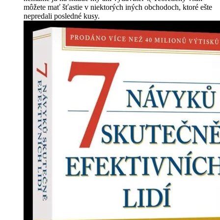
môžete mať šťastie v niektorých iných obchodoch, ktoré ešte
nepredali posledné kusy.