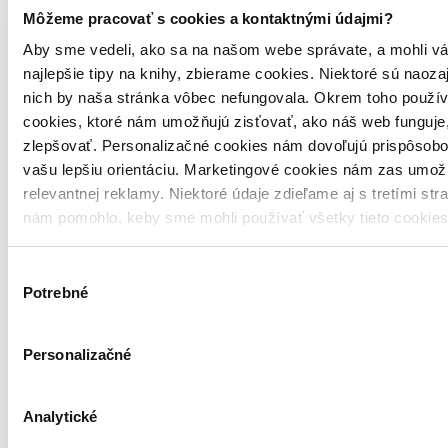
Môžeme pracovať s cookies a kontaktnými údajmi?
Aby sme vedeli, ako sa na našom webe správate, a mohli vá
najlepšie tipy na knihy, zbierame cookies. Niektoré sú naoza
nich by naša stránka vôbec nefungovala. Okrem toho použí
cookies, ktoré nám umožňujú zisťovať, ako náš web funguje,
zlepšovať. Personalizačné cookies nám dovoľujú prispôsobo
vašu lepšiu orientáciu. Marketingové cookies nám zas umož
relevantnej reklamy. Niektoré údaje zdieľame aj s tretími str
nám pomohlo, keby sme mohli používať všetky tieto cookie
Brožovaná väzba
Angličtina, 2020
Výber
Na sklade 4 ks
Túto knihu máme síce aktuálne na sklade, máme však už iba
Potrebné
súhlasu
posledné kusy. Ak ju chcete mať rýchlo, ponáhľajte sa!
Dodanie ďalších môže trvať dlhšie, zvyčajne do 32 dní.
Personalizačné
19,80 €
Vložiť do košíka
Analytické