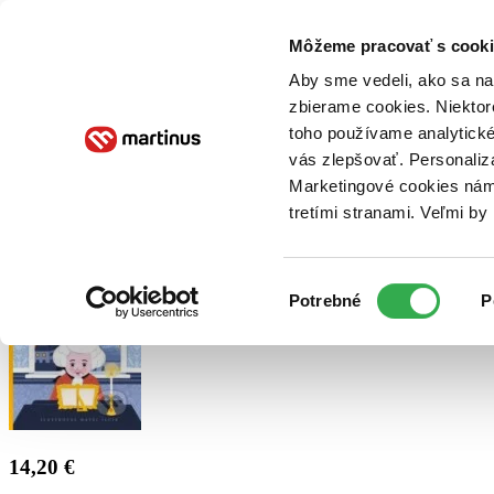
Doručenie
Kníhkupectvá
Knihovrátok
Poukážky
Knižný blog
Kontakt
Môžeme pracovať s cooki
Aby sme vedeli, ako sa na 
zbierame cookies. Niektor
E-knihy
Audioknihy
Hry
Filmy
Knihy
Doplnky
toho používame analytické
vás zlepšovať. Personaliz
Vyhľadávanie
Marketingové cookies nám 
tretími stranami. Veľmi b
Prihlásiť
Výber
Potrebné
P
súhlasu
14,20 €