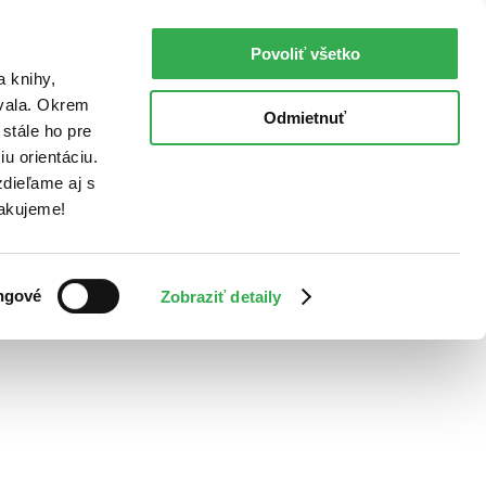
Povoliť všetko
a knihy,
ovala. Okrem
Odmietnuť
stále ho pre
u orientáciu.
dieľame aj s
Ďakujeme!
ngové
Zobraziť detaily