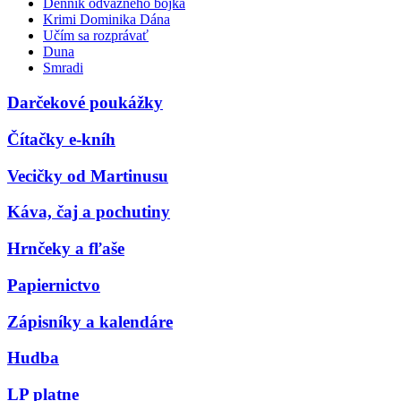
Denník odvážneho bojka
Krimi Dominika Dána
Učím sa rozprávať
Duna
Smradi
Darčekové poukážky
Čítačky e-kníh
Vecičky od Martinusu
Káva, čaj a pochutiny
Hrnčeky a fľaše
Papiernictvo
Zápisníky a kalendáre
Hudba
LP platne