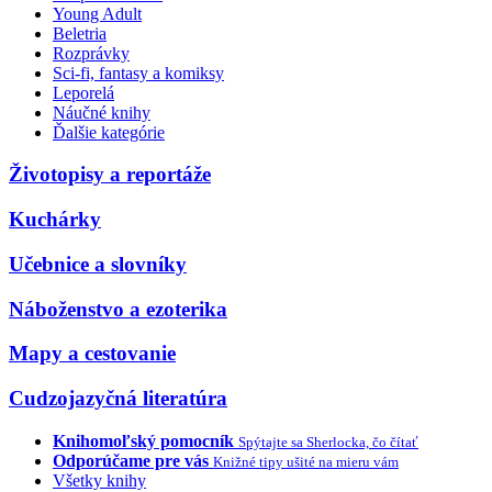
Young Adult
Beletria
Rozprávky
Sci-fi, fantasy a komiksy
Leporelá
Náučné knihy
Ďalšie kategórie
Životopisy a reportáže
Kuchárky
Učebnice a slovníky
Náboženstvo a ezoterika
Mapy a cestovanie
Cudzojazyčná literatúra
Knihomoľský pomocník
Spýtajte sa Sherlocka, čo čítať
Odporúčame pre vás
Knižné tipy ušité na mieru vám
Všetky knihy