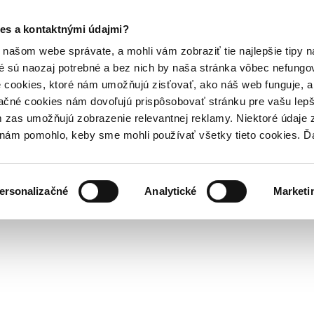
es a kontaktnými údajmi?
našom webe správate, a mohli vám zobraziť tie najlepšie tipy n
é sú naozaj potrebné a bez nich by naša stránka vôbec nefung
 cookies, ktoré nám umožňujú zisťovať, ako náš web funguje, a 
ačné cookies nám dovoľujú prispôsobovať stránku pre vašu lepši
zas umožňujú zobrazenie relevantnej reklamy. Niektoré údaje z
y nám pomohlo, keby sme mohli používať všetky tieto cookies. 
ersonalizačné
Analytické
Marketi