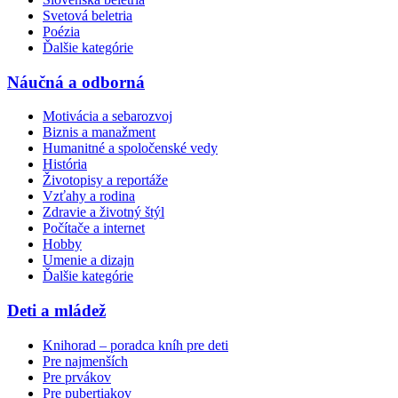
Svetová beletria
Poézia
Ďalšie kategórie
Náučná a odborná
Motivácia a sebarozvoj
Biznis a manažment
Humanitné a spoločenské vedy
História
Životopisy a reportáže
Vzťahy a rodina
Zdravie a životný štýl
Počítače a internet
Hobby
Umenie a dizajn
Ďalšie kategórie
Deti a mládež
Knihorad – poradca kníh pre deti
Pre najmenších
Pre prvákov
Pre pubertiakov