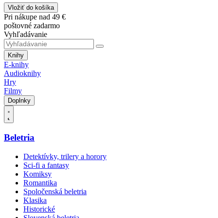
Vložiť do košíka
Pri nákupe nad 49 €
poštovné zadarmo
Vyhľadávanie
Knihy
E-knihy
Audioknihy
Hry
Filmy
Doplnky
Beletria
Detektívky, trilery a horory
Sci-fi a fantasy
Komiksy
Romantika
Spoločenská beletria
Klasika
Historické
Slovenská beletria