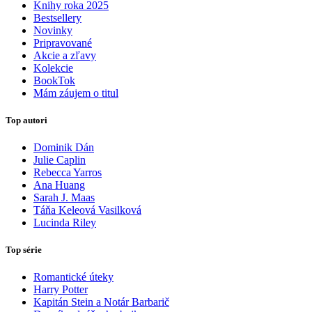
Knihy roka 2025
Bestsellery
Novinky
Pripravované
Akcie a zľavy
Kolekcie
BookTok
Mám záujem o titul
Top autori
Dominik Dán
Julie Caplin
Rebecca Yarros
Ana Huang
Sarah J. Maas
Táňa Keleová Vasilková
Lucinda Riley
Top série
Romantické úteky
Harry Potter
Kapitán Stein a Notár Barbarič