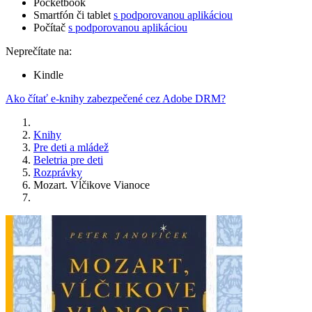
Pocketbook
Smartfón či tablet
s podporovanou aplikáciou
Počítač
s podporovanou aplikáciou
Neprečítate na:
Kindle
Ako čítať e-knihy zabezpečené cez Adobe DRM?
Knihy
Pre deti a mládež
Beletria pre deti
Rozprávky
Mozart. Vĺčikove Vianoce