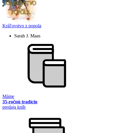
Kráľovstvo z popola
Sarah J. Maas
Máme
35-ročnú tradíciu
predaja kníh