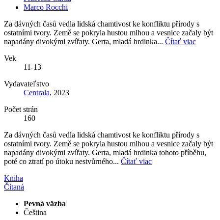
Marco Rocchi
Za dávných časů vedla lidská chamtivost ke konfliktu přírody s
ostatními tvory. Země se pokryla hustou mlhou a vesnice začaly být
napadány divokými zvířaty. Gerta, mladá hrdinka...
Čítať viac
Vek
11-13
Vydavateľstvo
Centrala
, 2023
Počet strán
160
Za dávných časů vedla lidská chamtivost ke konfliktu přírody s
ostatními tvory. Země se pokryla hustou mlhou a vesnice začaly být
napadány divokými zvířaty. Gerta, mladá hrdinka tohoto příběhu,
poté co ztratí po útoku nestvůrného...
Čítať viac
Kniha
Čítaná
Pevná väzba
Čeština