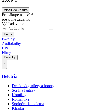
13,00 €
Vložiť do košíka
Pri nákupe nad 49 €
poštovné zadarmo
Vyhľadávanie
Knihy
E-knihy
Audioknihy
Hry
Filmy
Doplnky
Beletria
Detektívky, trilery a horory
Sci-fi a fantasy
Komiksy
Romantika
Spoločenská beletria
Klasika