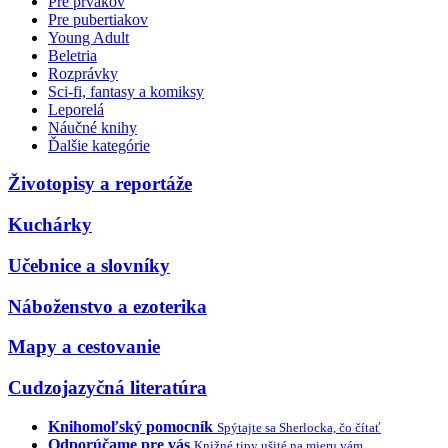
Pre prvákov
Pre pubertiakov
Young Adult
Beletria
Rozprávky
Sci-fi, fantasy a komiksy
Leporelá
Náučné knihy
Ďalšie kategórie
Životopisy a reportáže
Kuchárky
Učebnice a slovníky
Náboženstvo a ezoterika
Mapy a cestovanie
Cudzojazyčná literatúra
Knihomoľský pomocník
Spýtajte sa Sherlocka, čo čítať
Odporúčame pre vás
Knižné tipy ušité na mieru vám