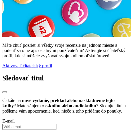
Máte chuť pozrieť si všetky svoje recenzie na jednom mieste a
podeliť sa o ne aj s ostatnými používateľmi? Aktivujte si čítateľský
profil, kde si môžete zvyšovať svoju knihomoľskú úroveň.
Aktivovať čitateľský profil
Sledovať titul
Čakáte na
nové vydanie, preklad alebo naskladnenie tejto
knihy
? Máte záujem o
e-knihu alebo audioknihu
? Sledujte titul a
pošleme vám upozornenie, keď niečo z toho pridáme do ponuky.
E-mail