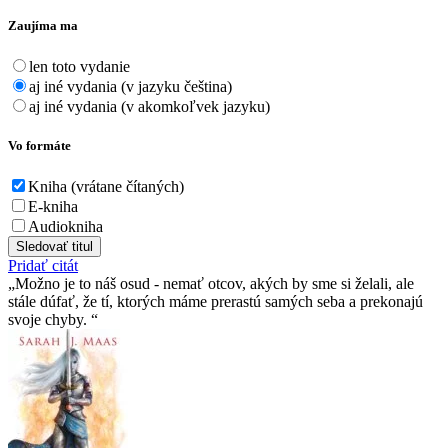
Zaujíma ma
len toto vydanie
aj iné vydania (v jazyku čeština)
aj iné vydania (v akomkoľvek jazyku)
Vo formáte
Kniha (vrátane čítaných)
E-kniha
Audiokniha
Sledovať titul
Pridať citát
Možno je to náš osud - nemať otcov, akých by sme si želali, ale
stále dúfať, že tí­, ktorých máme prerastú samých seba a prekonajú
svoje chyby.