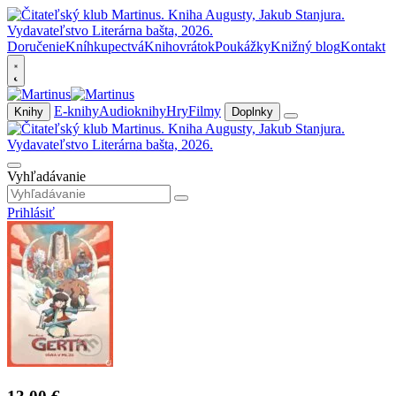
Doručenie
Kníhkupectvá
Knihovrátok
Poukážky
Knižný blog
Kontakt
E-knihy
Audioknihy
Hry
Filmy
Knihy
Doplnky
Vyhľadávanie
Prihlásiť