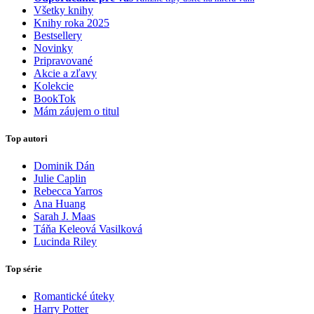
Všetky knihy
Knihy roka 2025
Bestsellery
Novinky
Pripravované
Akcie a zľavy
Kolekcie
BookTok
Mám záujem o titul
Top autori
Dominik Dán
Julie Caplin
Rebecca Yarros
Ana Huang
Sarah J. Maas
Táňa Keleová Vasilková
Lucinda Riley
Top série
Romantické úteky
Harry Potter