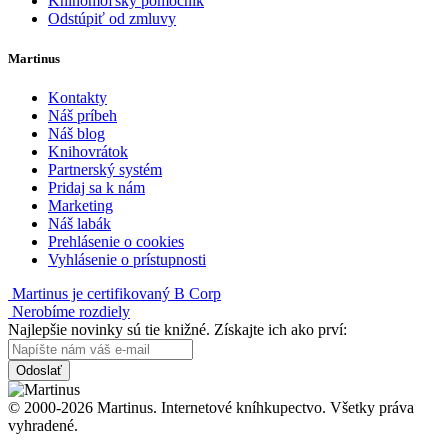
Knihomoľský pomocník
Odstúpiť od zmluvy
Martinus
Kontakty
Náš príbeh
Náš blog
Knihovrátok
Partnerský systém
Pridaj sa k nám
Marketing
Náš labák
Prehlásenie o cookies
Vyhlásenie o prístupnosti
Martinus je certifikovaný B Corp
Nerobíme rozdiely
Najlepšie novinky sú tie knižné. Získajte ich ako prví:
Odoslať
© 2000-2026 Martinus. Internetové kníhkupectvo. Všetky práva
vyhradené.