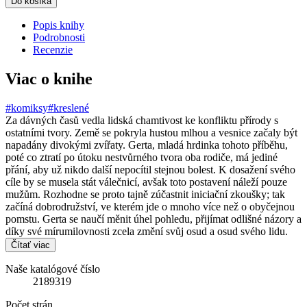
Do košíka
Popis knihy
Podrobnosti
Recenzie
Viac o knihe
#komiksy
#kreslené
Za dávných časů vedla lidská chamtivost ke konfliktu přírody s
ostatními tvory. Země se pokryla hustou mlhou a vesnice začaly být
napadány divokými zvířaty. Gerta, mladá hrdinka tohoto příběhu,
poté co ztratí po útoku nestvůrného tvora oba rodiče, má jediné
přání, aby už nikdo další nepocítil stejnou bolest. K dosažení svého
cíle by se musela stát válečnicí, avšak toto postavení náleží pouze
mužům. Rozhodne se proto tajně zúčastnit iniciační zkoušky; tak
začíná dobrodružství, ve kterém jde o mnoho více než o obyčejnou
pomstu. Gerta se naučí měnit úhel pohledu, přijímat odlišné názory a
díky své mírumilovnosti zcela změní svůj osud a osud svého lidu.
Čítať viac
Naše katalógové číslo
2189319
Počet strán