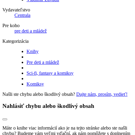
Vydavateľstvo
Centrala
Pre koho
pre deti a mládež
Kategorizácia
Knihy
Pre deti a mládež
Sci-fi, fantasy a komiksy
Komiksy
Našli ste chybu alebo škodlivý obsah?
Dajte nám, prosím, vedieť!
Nahlásiť chybu alebo škodlivý obsah
Máte o knihe viac informácií ako je na tejto stránke alebo ste našli
chybu? Budeme vám veľmi vďační, ak nám pomôžete s doplnením