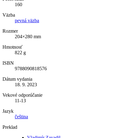
160
Väzba
pevná väzba
Rozmer
204×280 mm
Hmotnosť
822 g
ISBN
9788090818576
Dátum vydania
18. 9. 2023
Vekové odporúčanie
11-13
Jazyk
čeština
Preklad
Vladimír Zavadil