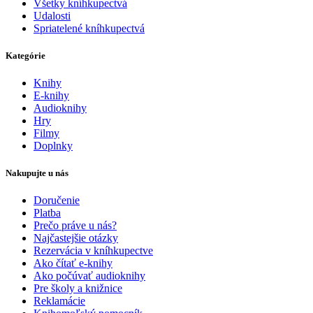
Všetky kníhkupectvá
Udalosti
Spriatelené kníhkupectvá
Kategórie
Knihy
E-knihy
Audioknihy
Hry
Filmy
Doplnky
Nakupujte u nás
Doručenie
Platba
Prečo práve u nás?
Najčastejšie otázky
Rezervácia v kníhkupectve
Ako čítať e-knihy
Ako počúvať audioknihy
Pre školy a knižnice
Reklamácie