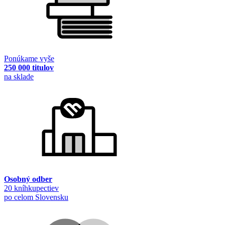
Ponúkame vyše
250 000 titulov
na sklade
Osobný odber
20 kníhkupectiev
po celom Slovensku