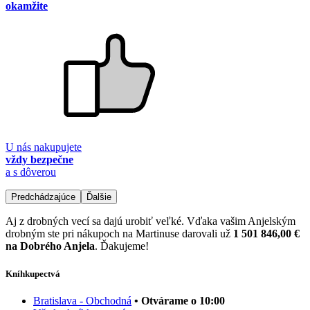
okamžite
U nás nakupujete
vždy bezpečne
a s dôverou
Predchádzajúce
Ďalšie
Aj z drobných vecí sa dajú urobiť veľké. Vďaka vašim Anjelským
drobným ste pri nákupoch na Martinuse darovali už
1 501 846,00 €
na Dobrého Anjela
. Ďakujeme!
Kníhkupectvá
Bratislava - Obchodná
• Otvárame o 10:00