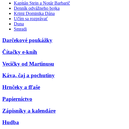
Kapitán Stein a Notár Barbarič
Denník odvážneho bojka
Krimi Dominika Dána
Učím sa rozprávať
Duna
Smradi
Darčekové poukážky
Čítačky e-kníh
Vecičky od Martinusu
Káva, čaj a pochutiny
Hrnčeky a fľaše
Papiernictvo
Zápisníky a kalendáre
Hudba