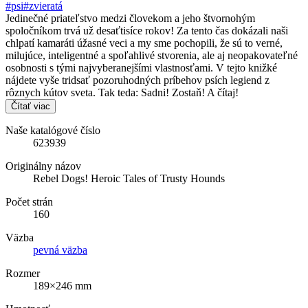
#psi
#zvieratá
Jedinečné priateľstvo medzi človekom a jeho štvornohým
spoločníkom trvá už desaťtisíce rokov! Za tento čas dokázali naši
chlpatí kamaráti úžasné veci a my sme pochopili, že sú to verné,
milujúce, inteligentné a spoľahlivé stvorenia, ale aj neopakovateľné
osobnosti s tými najvyberanejšími vlastnosťami. V tejto knižké
nájdete vyše tridsať pozoruhodných príbehov psích legiend z
rôznych kútov sveta. Tak teda: Sadni! Zostaň! A čítaj!
Čítať viac
Naše katalógové číslo
623939
Originálny názov
Rebel Dogs! Heroic Tales of Trusty Hounds
Počet strán
160
Väzba
pevná väzba
Rozmer
189×246 mm