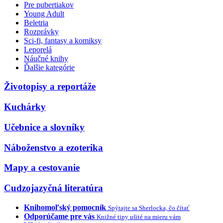
Pre pubertiakov
Young Adult
Beletria
Rozprávky
Sci-fi, fantasy a komiksy
Leporelá
Náučné knihy
Ďalšie kategórie
Životopisy a reportáže
Kuchárky
Učebnice a slovníky
Náboženstvo a ezoterika
Mapy a cestovanie
Cudzojazyčná literatúra
Knihomoľský pomocník
Spýtajte sa Sherlocka, čo čítať
Odporúčame pre vás
Knižné tipy ušité na mieru vám