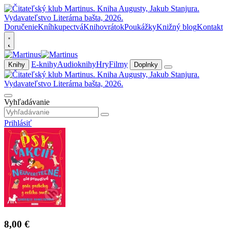
Doručenie
Kníhkupectvá
Knihovrátok
Poukážky
Knižný blog
Kontakt
E-knihy
Audioknihy
Hry
Filmy
Knihy
Doplnky
Vyhľadávanie
Prihlásiť
8,00 €