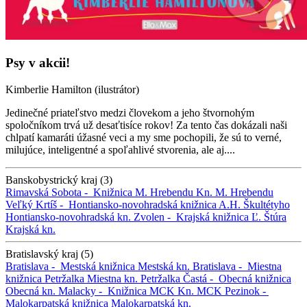
Psy v akcii!
Kimberlie Hamilton (ilustrátor)
Jedinečné priateľstvo medzi človekom a jeho štvornohým
spoločníkom trvá už desaťtisíce rokov! Za tento čas dokázali naši
chlpatí kamaráti úžasné veci a my sme pochopili, že sú to verné,
milujúce, inteligentné a spoľahlivé stvorenia, ale aj....
Banskobystrický kraj (3)
Rimavská Sobota -
Knižnica M. Hrebendu
Kn. M. Hrebendu
Veľký Krtíš -
Hontiansko-novohradská knižnica A.H. Škultétyho
Hontiansko-novohradská kn.
Zvolen -
Krajská knižnica Ľ. Štúra
Krajská kn.
Bratislavský kraj (5)
Bratislava -
Mestská knižnica
Mestská kn.
Bratislava -
Miestna
knižnica Petržalka
Miestna kn. Petržalka
Častá -
Obecná knižnica
Obecná kn.
Malacky -
Knižnica MCK
Kn. MCK
Pezinok -
Malokarpatská knižnica
Malokarpatská kn.