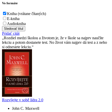
Vo formáte
Kniha (vrátane čítaných)
E-kniha
Audiokniha
Sledovať titul
Pridať citát
Rozdiel medzi školou a životom je, že v škole sa najprv naučíte
lekciu a potom dostanete test. No život vám najprv dá test a z neho
si odnesiete lekciu.
Rozvíjejte v sobě lídra 2.0
John C. Maxwell