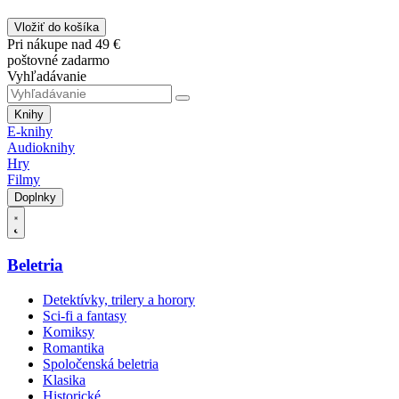
Vložiť do košíka
Pri nákupe nad 49 €
poštovné zadarmo
Vyhľadávanie
Knihy
E-knihy
Audioknihy
Hry
Filmy
Doplnky
Beletria
Detektívky, trilery a horory
Sci-fi a fantasy
Komiksy
Romantika
Spoločenská beletria
Klasika
Historické