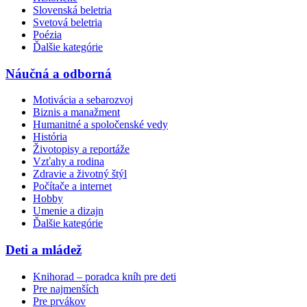
Slovenská beletria
Svetová beletria
Poézia
Ďalšie kategórie
Náučná a odborná
Motivácia a sebarozvoj
Biznis a manažment
Humanitné a spoločenské vedy
História
Životopisy a reportáže
Vzťahy a rodina
Zdravie a životný štýl
Počítače a internet
Hobby
Umenie a dizajn
Ďalšie kategórie
Deti a mládež
Knihorad – poradca kníh pre deti
Pre najmenších
Pre prvákov