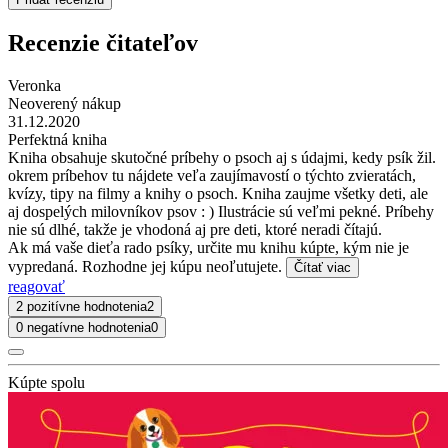
Recenzie čitateľov
Veronka
Neoverený nákup
31.12.2020
Perfektná kniha
Kniha obsahuje skutočné príbehy o psoch aj s údajmi, kedy psík žil.
okrem príbehov tu nájdete veľa zaujímavostí o týchto zvieratách,
kvízy, tipy na filmy a knihy o psoch. Kniha zaujme všetky deti, ale
aj dospelých milovníkov psov : ) Ilustrácie sú veľmi pekné. Príbehy
nie sú dlhé, takže je vhodoná aj pre deti, ktoré neradi čítajú.
Ak má vaše dieťa rado psíky, určite mu knihu kúpte, kým nie je
vypredaná. Rozhodne jej kúpu neoľutujete.
Čítať viac
reagovať
2 pozitívne hodnotenia
2
0 negatívne hodnotenia
0
Kúpte spolu