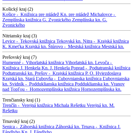
Košický kraj (2)
Košice -
Knižnica pre mládež
Kn. pre mládež
Michalovce -
Zemplínska knižnica G. Zvonického
Zemplínska kn. G.
Zvonického
Nitriansky kraj (3)
Levice -
Tekovská knižnica
Tekovská kn.
Nitra -
Krajská knižnica
K. Kmeťka
Krajská kn.
Štúrovo -
Mestská knižnica
Mestská kn.
Prešovský kraj (7)
Humenné -
Vihorlatská knižnica
Vihorlatská kn.
Levoča -
Knižnica J. Henkela
Kn. J. Henkela
Poprad -
Podtatranská knižnica
Podtatranská kn.
Prešov -
Krajská knižnica P. O. Hviezdoslava
Krajská kn.
Stará Ľubovňa -
Ľubovnianska knižnica
Ľubovnianska
kn.
Svidník -
Podduklianska knižnica
Podduklianska kn.
Vranov
nad Topľou -
Hornozemplínska knižnica
Hornozemplínska kn.
Trenčiansky kraj (1)
Trenčín -
Verejná knižnica Michala Rešetku
Verejná kn. M.
Rešetku
Trnavský kraj (2)
Senica -
Záhorská knižnica
Záhorská kn.
Trnava -
Knižnica J.
Fándlyho
Kn. J. Fándlyho