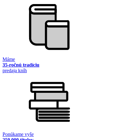
Máme
35-ročnú tradíciu
predaja kníh
Ponúkame vyše
250 000 titulov