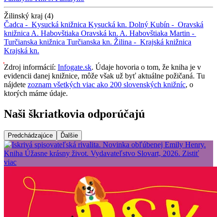
Žilinský kraj (4)
Čadca -
Kysucká knižnica
Kysucká kn.
Dolný Kubín -
Oravská
knižnica A. Habovštiaka
Oravská kn. A. Habovštiaka
Martin -
Turčianska knižnica
Turčianska kn.
Žilina -
Krajská knižnica
Krajská kn.
Zdroj informácií:
Infogate.sk
. Údaje hovoria o tom, že kniha je v
evidencii danej knižnice, môže však už byť aktuálne požičaná. Tu
nájdete
zoznam všetkých viac ako 200 slovenských knižníc
, o
ktorých máme údaje.
Naši škriatkovia odporúčajú
Predchádzajúce
Ďalšie