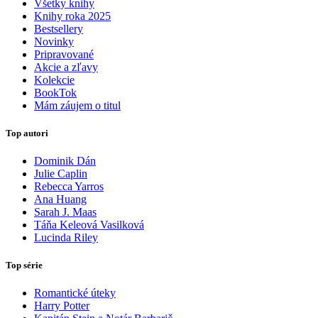
Všetky knihy
Knihy roka 2025
Bestsellery
Novinky
Pripravované
Akcie a zľavy
Kolekcie
BookTok
Mám záujem o titul
Top autori
Dominik Dán
Julie Caplin
Rebecca Yarros
Ana Huang
Sarah J. Maas
Táňa Keleová Vasilková
Lucinda Riley
Top série
Romantické úteky
Harry Potter