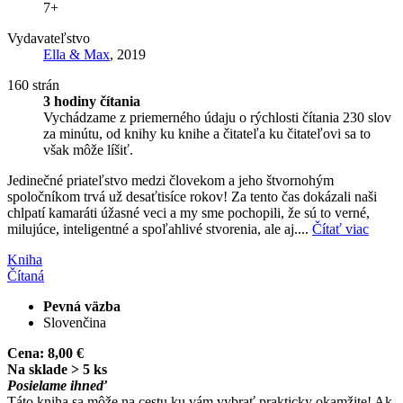
7+
Vydavateľstvo
Ella & Max
, 2019
160 strán
3 hodiny čítania
Vychádzame z priemerného údaju o rýchlosti čítania 230 slov
za minútu, od knihy ku knihe a čitateľa ku čitateľovi sa to
však môže líšiť.
Jedinečné priateľstvo medzi človekom a jeho štvornohým
spoločníkom trvá už desaťtisíce rokov! Za tento čas dokázali naši
chlpatí kamaráti úžasné veci a my sme pochopili, že sú to verné,
milujúce, inteligentné a spoľahlivé stvorenia, ale aj....
Čítať viac
Kniha
Čítaná
Pevná väzba
Slovenčina
Cena:
8,00 €
Na sklade > 5 ks
Posielame ihneď
Táto kniha sa môže na cestu ku vám vybrať prakticky okamžite! Ak