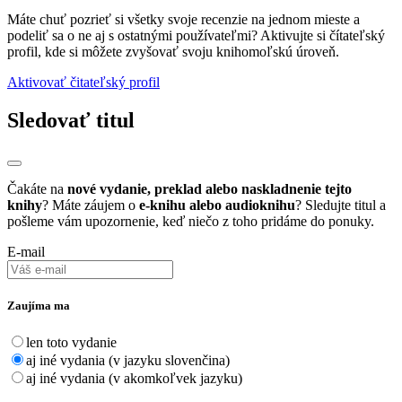
Máte chuť pozrieť si všetky svoje recenzie na jednom mieste a
podeliť sa o ne aj s ostatnými používateľmi? Aktivujte si čítateľský
profil, kde si môžete zvyšovať svoju knihomoľskú úroveň.
Aktivovať čitateľský profil
Sledovať titul
Čakáte na
nové vydanie, preklad alebo naskladnenie tejto
knihy
? Máte záujem o
e-knihu alebo audioknihu
? Sledujte titul a
pošleme vám upozornenie, keď niečo z toho pridáme do ponuky.
E-mail
Zaujíma ma
len toto vydanie
aj iné vydania (v jazyku slovenčina)
aj iné vydania (v akomkoľvek jazyku)