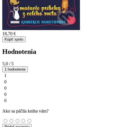
18,70 €
Kúpiť spolu
Hodnotenia
5,0
/ 5
1 hodnotenie
1
0
0
0
0
Ako sa páčila kniha vám?
Pridať recenziu