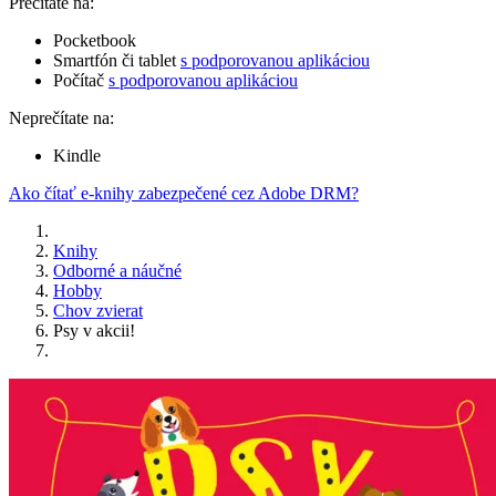
Prečítate na:
Pocketbook
Smartfón či tablet
s podporovanou aplikáciou
Počítač
s podporovanou aplikáciou
Neprečítate na:
Kindle
Ako čítať e-knihy zabezpečené cez Adobe DRM?
Knihy
Odborné a náučné
Hobby
Chov zvierat
Psy v akcii!