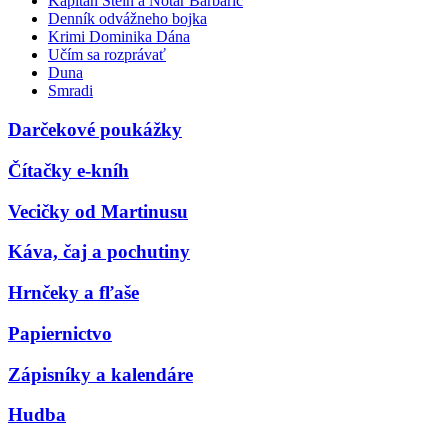
Kapitán Stein a Notár Barbarič
Denník odvážneho bojka
Krimi Dominika Dána
Učím sa rozprávať
Duna
Smradi
Darčekové poukážky
Čítačky e-kníh
Vecičky od Martinusu
Káva, čaj a pochutiny
Hrnčeky a fľaše
Papiernictvo
Zápisníky a kalendáre
Hudba