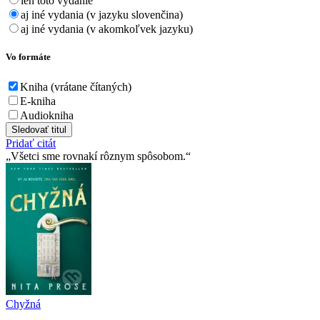
len toto vydanie
aj iné vydania (v jazyku slovenčina)
aj iné vydania (v akomkoľvek jazyku)
Vo formáte
Kniha (vrátane čítaných)
E-kniha
Audiokniha
Sledovať titul
Pridať citát
Všetci sme rovnakí rôznym spôsobom.
Chyžná