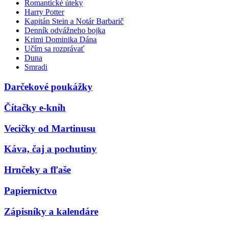
Romantické úteky
Harry Potter
Kapitán Stein a Notár Barbarič
Denník odvážneho bojka
Krimi Dominika Dána
Učím sa rozprávať
Duna
Smradi
Darčekové poukážky
Čítačky e-kníh
Vecičky od Martinusu
Káva, čaj a pochutiny
Hrnčeky a fľaše
Papiernictvo
Zápisníky a kalendáre