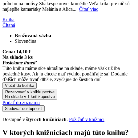
príbehu na motívy Shakespearovej komédie Veľa kriku pre nič sú
najlepšie kamarátky Melánia a Alica....
Čítať viac
Kniha
Čítaná
Brožovaná väzba
Slovenčina
Cena:
14,10 €
Na sklade 3 ks
Posielame ihneď
Túto knihu máme síce aktuálne na sklade, máme však už iba
posledné kusy. Ak ju chcete mať rýchlo, ponáhľajte sa! Dodanie
ďalších môže trvať dlhšie, zvyčajne do šiestich dní.
Vložiť do košíka
Rezervovať v kníhkupectve
Na sklade v 1 kníhkupectve
Pridať do zoznamu
Sledovať dostupnosť
Dostupné v
štyroch knižniciach
.
Požičať v knižnici
V ktorých knižniciach majú túto knihu?