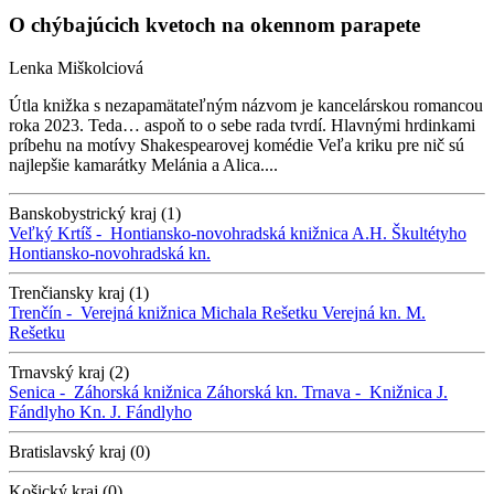
O chýbajúcich kvetoch na okennom parapete
Lenka Miškolciová
Útla knižka s nezapamätateľným názvom je kancelárskou romancou
roka 2023. Teda… aspoň to o sebe rada tvrdí. Hlavnými hrdinkami
príbehu na motívy Shakespearovej komédie Veľa kriku pre nič sú
najlepšie kamarátky Melánia a Alica....
Banskobystrický kraj (1)
Veľký Krtíš -
Hontiansko-novohradská knižnica A.H. Škultétyho
Hontiansko-novohradská kn.
Trenčiansky kraj (1)
Trenčín -
Verejná knižnica Michala Rešetku
Verejná kn. M.
Rešetku
Trnavský kraj (2)
Senica -
Záhorská knižnica
Záhorská kn.
Trnava -
Knižnica J.
Fándlyho
Kn. J. Fándlyho
Bratislavský kraj (0)
Košický kraj (0)