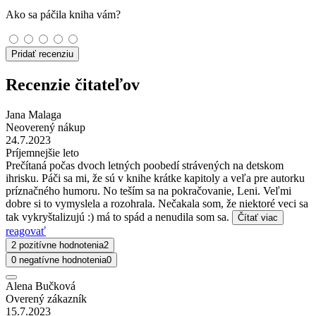
Ako sa páčila kniha vám?
Pridať recenziu
Recenzie čitateľov
Jana Malaga
Neoverený nákup
24.7.2023
Príjemnejšie leto
Prečítaná počas dvoch letných poobedí strávených na detskom
ihrisku. Páči sa mi, že sú v knihe krátke kapitoly a veľa pre autorku
príznačného humoru. No teším sa na pokračovanie, Leni. Veľmi
dobre si to vymyslela a rozohrala. Nečakala som, že niektoré veci sa
tak vykryštalizujú :) má to spád a nenudila som sa.
Čítať viac
reagovať
2 pozitívne hodnotenia
2
0 negatívne hodnotenia
0
Alena Bučková
Overený zákazník
15.7.2023