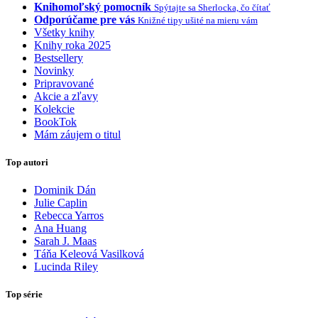
Knihomoľský pomocník
Spýtajte sa Sherlocka, čo čítať
Odporúčame pre vás
Knižné tipy ušité na mieru vám
Všetky knihy
Knihy roka 2025
Bestsellery
Novinky
Pripravované
Akcie a zľavy
Kolekcie
BookTok
Mám záujem o titul
Top autori
Dominik Dán
Julie Caplin
Rebecca Yarros
Ana Huang
Sarah J. Maas
Táňa Keleová Vasilková
Lucinda Riley
Top série