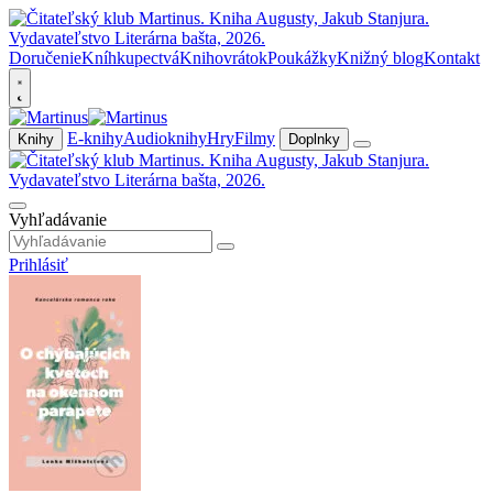
Doručenie
Kníhkupectvá
Knihovrátok
Poukážky
Knižný blog
Kontakt
E-knihy
Audioknihy
Hry
Filmy
Knihy
Doplnky
Vyhľadávanie
Prihlásiť