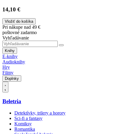
14,10 €
Vložiť do košíka
Pri nákupe nad 49 €
poštovné zadarmo
Vyhľadávanie
Knihy
E-knihy
Audioknihy
Hry
Filmy
Doplnky
Beletria
Detektívky, trilery a horory
Sci-fi a fantasy
Komiksy
Romantika