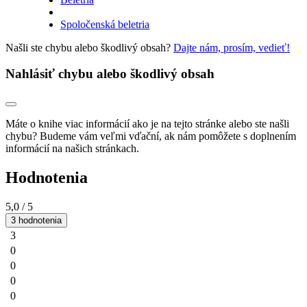
Spoločenská beletria
Našli ste chybu alebo škodlivý obsah?
Dajte nám, prosím, vedieť!
Nahlásiť chybu alebo škodlivý obsah
Máte o knihe viac informácií ako je na tejto stránke alebo ste našli
chybu? Budeme vám veľmi vďační, ak nám pomôžete s doplnením
informácií na našich stránkach.
Hodnotenia
5,0
/ 5
3 hodnotenia
3
0
0
0
0