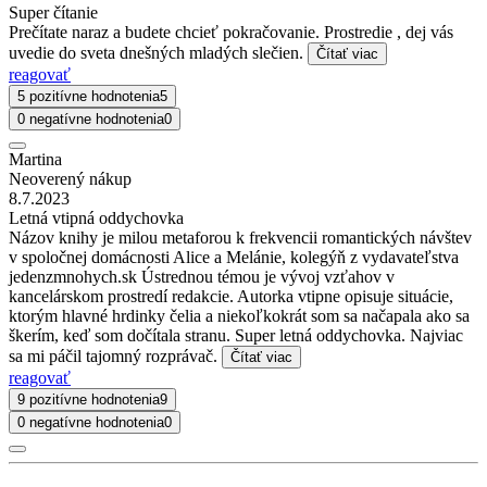
Super čítanie
Prečítate naraz a budete chcieť pokračovanie. Prostredie , dej vás
uvedie do sveta dnešných mladých slečien.
Čítať viac
reagovať
5 pozitívne hodnotenia
5
0 negatívne hodnotenia
0
Martina
Neoverený nákup
8.7.2023
Letná vtipná oddychovka
Názov knihy je milou metaforou k frekvencii romantických návštev
v spoločnej domácnosti Alice a Melánie, kolegýň z vydavateľstva
jedenzmnohych.sk Ústrednou témou je vývoj vzťahov v
kancelárskom prostredí redakcie. Autorka vtipne opisuje situácie,
ktorým hlavné hrdinky čelia a niekoľkokrát som sa načapala ako sa
škerím, keď som dočítala stranu. Super letná oddychovka. Najviac
sa mi páčil tajomný rozprávač.
Čítať viac
reagovať
9 pozitívne hodnotenia
9
0 negatívne hodnotenia
0