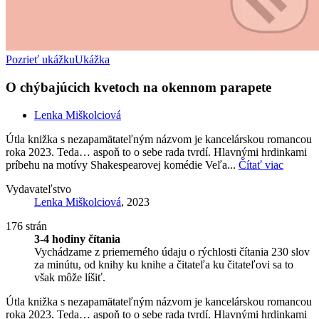
Pozrieť ukážku
Ukážka
O chýbajúcich kvetoch na okennom parapete
Lenka Miškolciová
Útla knižka s nezapamätateľným názvom je kancelárskou romancou
roka 2023. Teda… aspoň to o sebe rada tvrdí. Hlavnými hrdinkami
príbehu na motívy Shakespearovej komédie Veľa...
Čítať viac
Vydavateľstvo
Lenka Miškolciová
, 2023
176 strán
3-4 hodiny čítania
Vychádzame z priemerného údaju o rýchlosti čítania 230 slov
za minútu, od knihy ku knihe a čitateľa ku čitateľovi sa to
však môže líšiť.
Útla knižka s nezapamätateľným názvom je kancelárskou romancou
roka 2023. Teda… aspoň to o sebe rada tvrdí. Hlavnými hrdinkami