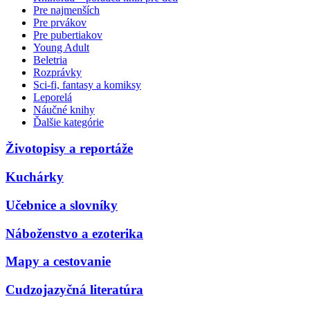
Pre najmenších
Pre prvákov
Pre pubertiakov
Young Adult
Beletria
Rozprávky
Sci-fi, fantasy a komiksy
Leporelá
Náučné knihy
Ďalšie kategórie
Životopisy a reportáže
Kuchárky
Učebnice a slovníky
Náboženstvo a ezoterika
Mapy a cestovanie
Cudzojazyčná literatúra