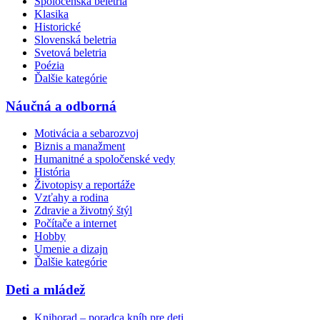
Spoločenská beletria
Klasika
Historické
Slovenská beletria
Svetová beletria
Poézia
Ďalšie kategórie
Náučná a odborná
Motivácia a sebarozvoj
Biznis a manažment
Humanitné a spoločenské vedy
História
Životopisy a reportáže
Vzťahy a rodina
Zdravie a životný štýl
Počítače a internet
Hobby
Umenie a dizajn
Ďalšie kategórie
Deti a mládež
Knihorad – poradca kníh pre deti