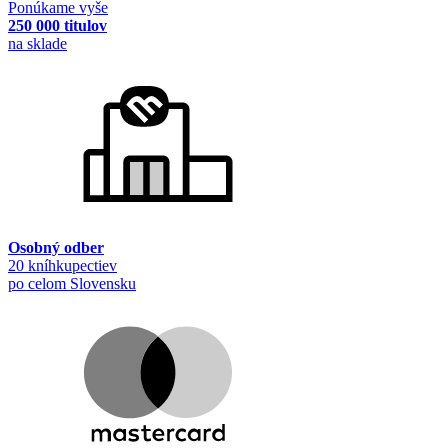
Ponúkame vyše
250 000 titulov
na sklade
Osobný odber
20 kníhkupectiev
po celom Slovensku