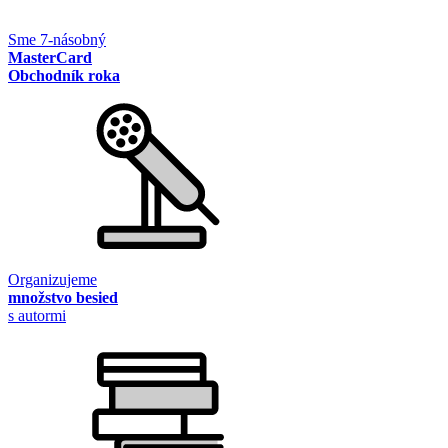
Sme 7-násobný
MasterCard
Obchodník roka
Organizujeme
množstvo besied
s autormi