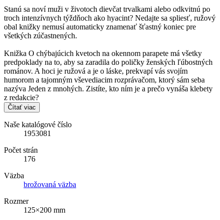
Stanú sa noví muži v životoch dievčat trvalkami alebo odkvitnú po
troch intenzívnych týždňoch ako hyacint? Nedajte sa spliesť, ružový
obal knižky nemusí automaticky znamenať šťastný koniec pre
všetkých zúčastnených.
Knižka O chýbajúcich kvetoch na okennom parapete má všetky
predpoklady na to, aby sa zaradila do poličky ženských ľúbostných
románov. A hoci je ružová a je o láske, prekvapí vás svojím
humorom a tajomným vševediacim rozprávačom, ktorý sám seba
nazýva Jeden z mnohých. Zistíte, kto ním je a prečo vynáša klebety
z redakcie?
Čítať viac
Naše katalógové číslo
1953081
Počet strán
176
Väzba
brožovaná väzba
Rozmer
125×200 mm