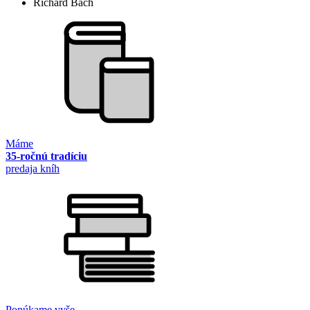
Richard Bach
Máme
35-ročnú tradíciu
predaja kníh
Ponúkame vyše