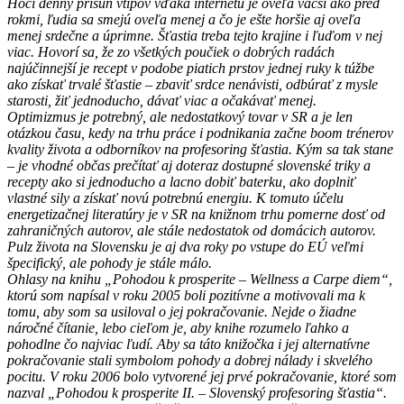
Hoci denný prísun vtipov vďaka internetu je oveľa väčší ako pred
rokmi, ľudia sa smejú oveľa menej a čo je ešte horšie aj oveľa
menej srdečne a úprimne. Šťastia treba tejto krajine i ľuďom v nej
viac. Hovorí sa, že zo všetkých poučiek o dobrých radách
najúčinnejší je recept v podobe piatich prstov jednej ruky k túžbe
ako získať trvalé šťastie – zbaviť srdce nenávisti, odbúrať z mysle
starosti, žiť jednoducho, dávať viac a očakávať menej.
Optimizmus je potrebný, ale nedostatkový tovar v SR a je len
otázkou času, kedy na trhu práce i podnikania začne boom trénerov
kvality života a odborníkov na profesoring šťastia. Kým sa tak stane
– je vhodné občas prečítať aj doteraz dostupné slovenské triky a
recepty ako si jednoducho a lacno dobiť baterku, ako doplniť
vlastné sily a získať novú potrebnú energiu. K tomuto účelu
energetizačnej literatúry je v SR na knižnom trhu pomerne dosť od
zahraničných autorov, ale stále nedostatok od domácich autorov.
Pulz života na Slovensku je aj dva roky po vstupe do EÚ veľmi
špecifický, ale pohody je stále málo.
Ohlasy na knihu „Pohodou k prosperite – Wellness a Carpe diem“,
ktorú som napísal v roku 2005 boli pozitívne a motivovali ma k
tomu, aby som sa usiloval o jej pokračovanie. Nejde o žiadne
náročné čítanie, lebo cieľom je, aby knihe rozumelo ľahko a
pohodlne čo najviac ľudí. Aby sa táto knižočka i jej alternatívne
pokračovanie stali symbolom pohody a dobrej nálady i skvelého
pocitu. V roku 2006 bolo vytvorené jej prvé pokračovanie, ktoré som
nazval „Pohodou k prosperite II. – Slovenský profesoring šťastia“.