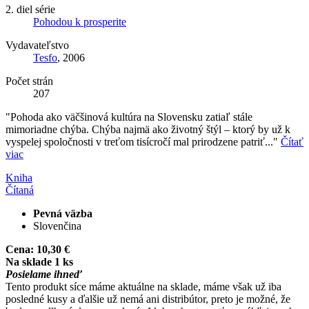
2. diel série
Pohodou k prosperite
Vydavateľstvo
Tesfo
, 2006
Počet strán
207
"Pohoda ako väčšinová kultúra na Slovensku zatiaľ stále
mimoriadne chýba. Chýba najmä ako životný štýl – ktorý by už k
vyspelej spoločnosti v treťom tisícročí mal prirodzene patriť..."
Čítať
viac
Kniha
Čítaná
Pevná väzba
Slovenčina
Cena:
10,30 €
Na sklade 1 ks
Posielame ihneď
Tento produkt síce máme aktuálne na sklade, máme však už iba
posledné kusy a ďalšie už nemá ani distribútor, preto je možné, že