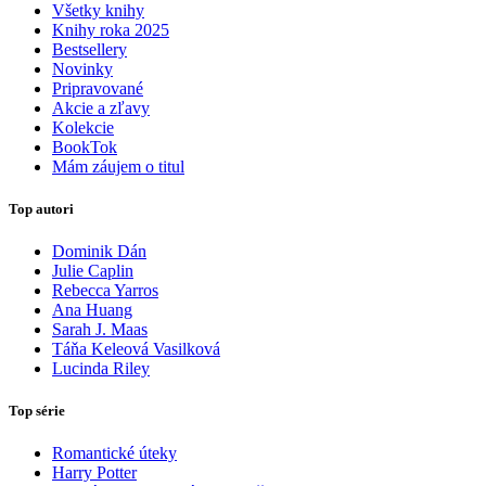
Všetky knihy
Knihy roka 2025
Bestsellery
Novinky
Pripravované
Akcie a zľavy
Kolekcie
BookTok
Mám záujem o titul
Top autori
Dominik Dán
Julie Caplin
Rebecca Yarros
Ana Huang
Sarah J. Maas
Táňa Keleová Vasilková
Lucinda Riley
Top série
Romantické úteky
Harry Potter