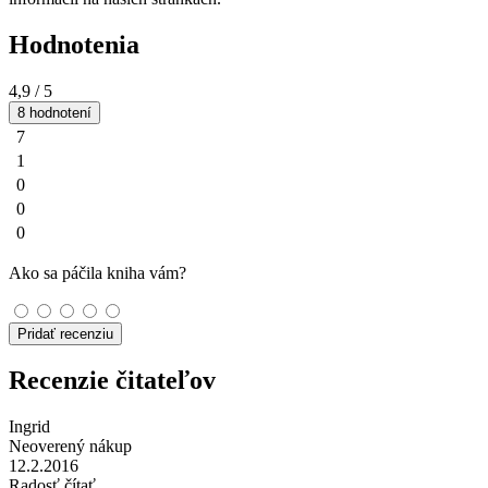
Hodnotenia
4,9
/ 5
8 hodnotení
7
1
0
0
0
Ako sa páčila kniha vám?
Pridať recenziu
Recenzie čitateľov
Ingrid
Neoverený nákup
12.2.2016
Radosť čítať...