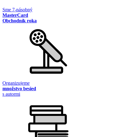
Sme 7-násobný
MasterCard
Obchodník roka
Organizujeme
množstvo besied
s autormi