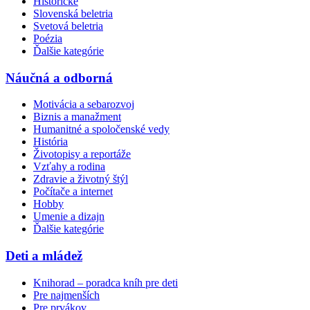
Historické
Slovenská beletria
Svetová beletria
Poézia
Ďalšie kategórie
Náučná a odborná
Motivácia a sebarozvoj
Biznis a manažment
Humanitné a spoločenské vedy
História
Životopisy a reportáže
Vzťahy a rodina
Zdravie a životný štýl
Počítače a internet
Hobby
Umenie a dizajn
Ďalšie kategórie
Deti a mládež
Knihorad – poradca kníh pre deti
Pre najmenších
Pre prvákov