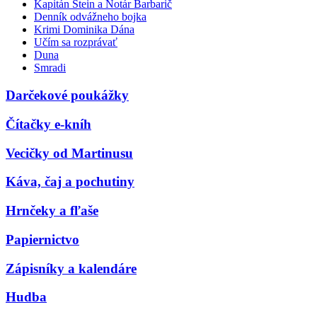
Kapitán Stein a Notár Barbarič
Denník odvážneho bojka
Krimi Dominika Dána
Učím sa rozprávať
Duna
Smradi
Darčekové poukážky
Čítačky e-kníh
Vecičky od Martinusu
Káva, čaj a pochutiny
Hrnčeky a fľaše
Papiernictvo
Zápisníky a kalendáre
Hudba