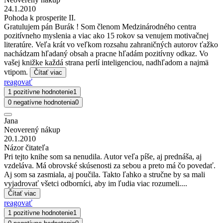
24.1.2010
Pohoda k prosperite II.
Gratulujem pán Burák ! Som členom Medzinárodného centra
pozitívneho myslenia a viac ako 15 rokov sa venujem motivačnej
literatúre. Veľa krát vo veľkom rozsahu zahraničných autorov ťažko
nachádzam hľadaný obsah a pracne hľadám pozitívny odkaz. Vo
vašej knižke každá strana perlí inteligenciou, nadhľadom a najmä
vtipom.
Čítať viac
reagovať
1 pozitívne hodnotenie
1
0 negatívne hodnotenia
0
Jana
Neoverený nákup
20.1.2010
Názor čitateľa
Pri tejto knihe som sa nenudila. Autor veľa píše, aj prednáša, aj
vzdeláva. Má obrovské skúsenosti za sebou a preto má čo povedať.
Aj som sa zasmiala, aj poučila. Takto ľahko a stručne by sa mali
vyjadrovať všetci odborníci, aby im ľudia viac rozumeli....
Čítať viac
reagovať
1 pozitívne hodnotenie
1