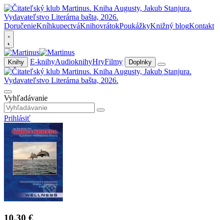
Doručenie
Kníhkupectvá
Knihovrátok
Poukážky
Knižný blog
Kontakt
E-knihy
Audioknihy
Hry
Filmy
Knihy
Doplnky
Vyhľadávanie
Prihlásiť
10,30 €