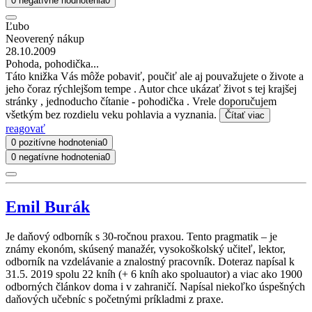
0 negatívne hodnotenia
0
Ľubo
Neoverený nákup
28.10.2009
Pohoda, pohodička...
Táto knižka Vás môže pobaviť, poučiť ale aj pouvažujete o živote a
jeho čoraz rýchlejšom tempe . Autor chce ukázať život s tej krajšej
stránky , jednoducho čítanie - pohodička . Vrele doporučujem
všetkým bez rozdielu veku pohlavia a vyznania.
Čítať viac
reagovať
0 pozitívne hodnotenia
0
0 negatívne hodnotenia
0
Emil Burák
Je daňový odborník s 30-ročnou praxou. Tento pragmatik – je
známy ekonóm, skúsený manažér, vysokoškolský učiteľ, lektor,
odborník na vzdelávanie a znalostný pracovník. Doteraz napísal k
31.5. 2019 spolu 22 kníh (+ 6 kníh ako spoluautor) a viac ako 1900
odborných článkov doma i v zahraničí. Napísal niekoľko úspešných
daňových učebníc s početnými príkladmi z praxe.