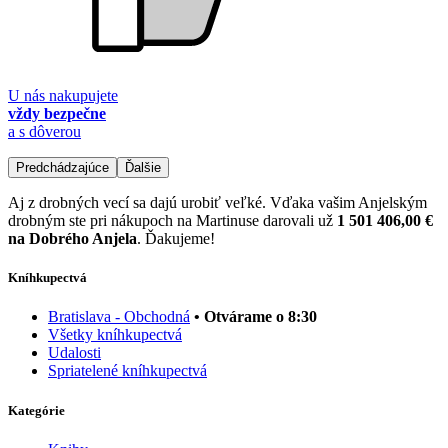
U nás nakupujete
vždy bezpečne
a s dôverou
Predchádzajúce
Ďalšie
Aj z drobných vecí sa dajú urobiť veľké. Vďaka vašim Anjelským
drobným ste pri nákupoch na Martinuse darovali už
1 501 406,00 €
na Dobrého Anjela
. Ďakujeme!
Kníhkupectvá
Bratislava - Obchodná
• Otvárame o 8:30
Všetky kníhkupectvá
Udalosti
Spriatelené kníhkupectvá
Kategórie