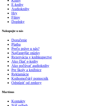
Knihy
E-knihy
Audioknihy
Hry
Filmy
Doplnky
Nakupujte u nás
Doručenie
Platba
Prečo práve u nás?
Najčastejšie otázky
Rezervácia v kníhkupectve
Ako čítať e-knihy
Ako počúvať audioknihy
Pre školy a knižnice
Reklamácie
Knihomoľský pomocník
Odstúpiť od zmluvy
Martinus
Kontakty
Náš príbeh