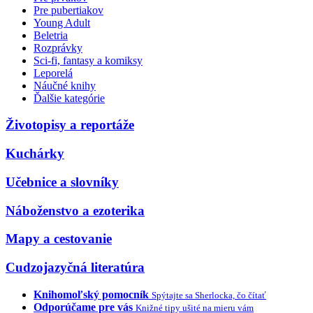
Pre pubertiakov
Young Adult
Beletria
Rozprávky
Sci-fi, fantasy a komiksy
Leporelá
Náučné knihy
Ďalšie kategórie
Životopisy a reportáže
Kuchárky
Učebnice a slovníky
Náboženstvo a ezoterika
Mapy a cestovanie
Cudzojazyčná literatúra
Knihomoľský pomocník
Spýtajte sa Sherlocka, čo čítať
Odporúčame pre vás
Knižné tipy ušité na mieru vám