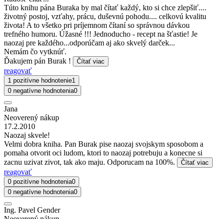
Túto knihu pána Buraka by mal čítať každý, kto si chce zlepšiť....
životný postoj, vzťahy, prácu, duševnú pohodu.... celkovú kvalitu
života! A to všetko pri príjemnom čítaní so správnou dávkou
trefného humoru. Úžasné !!! Jednoducho - recept na šťastie! Je
naozaj pre každého...odporúčam aj ako skvelý darček...
Nemám čo vytknúť.
Ďakujem pán Burak !
Čítať viac
reagovať
1 pozitívne hodnotenie
1
0 negatívne hodnotenia
0
Jana
Neoverený nákup
17.2.2010
Naozaj skvele!
Velmi dobra kniha. Pan Burak pise naozaj svojskym sposobom a
pomaha otvorit oci ludom, ktori to naozaj potrebuju a konecne si
zacnu uzivat zivot, tak ako maju. Odporucam na 100%.
Čítať viac
reagovať
0 pozitívne hodnotenia
0
0 negatívne hodnotenia
0
Ing. Pavel Gender
Neoverený nákup