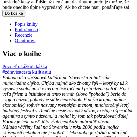
posledné kusy a ďalšie už nemá ani distribútor, preto je možné, že
bude onedlho úplne vypredaný. Ak ho chcete mať, ponáhľajte sa!
Do košíka
Popis knihy
Podrobnosti
Recenzie
O autorovi
Viac o knihe
Pozrieť ukážku
Ukážka
#zdravie
#cesta ku šťastiu
Pohoda ako väčšinová kultúra na Slovensku zatiaľ stále
mimoriadne chýba. Chýba najmä ako životný štýl – ktorý by už k
vyspelej spoločnosti v treťom tisícročí mal prirodzene patriť. Hoci
veľa firiem a inštitútov si tento termín (slovo "pohoda") berie do
svojho názvu, pohody je stále nedostatok. V našej krajine máme
ekonomický softvér nazvaný rovnakým menom, mnohoročný letný
hudobný festival v Trenčíne nesie rovnaký názov, existuje i špeciálna
agentúra s týmto názvom...a mohol by som tak pokračovať ďalej.
Formy je teda dosť, táto však nedokáže nahradiť obsah.
Nálada väčšiny ľudí na Slovensku v roku 2006 podľa mojich
skúseností nebola a nie je dobrá – lebo doba je zložitá a náročná.