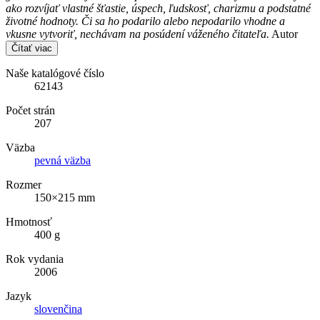
ako rozvíjať vlastné šťastie, úspech, ľudskosť, charizmu a podstatné
životné hodnoty. Či sa ho podarilo alebo nepodarilo vhodne a
vkusne vytvoriť, nechávam na posúdení váženého čitateľa.
Autor
Čítať viac
Naše katalógové číslo
62143
Počet strán
207
Väzba
pevná väzba
Rozmer
150×215 mm
Hmotnosť
400 g
Rok vydania
2006
Jazyk
slovenčina