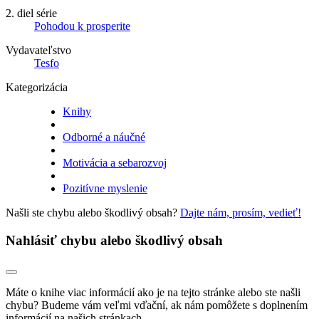
2. diel série
Pohodou k prosperite
Vydavateľstvo
Tesfo
Kategorizácia
Knihy
Odborné a náučné
Motivácia a sebarozvoj
Pozitívne myslenie
Našli ste chybu alebo škodlivý obsah?
Dajte nám, prosím, vedieť!
Nahlásiť chybu alebo škodlivý obsah
Máte o knihe viac informácií ako je na tejto stránke alebo ste našli
chybu? Budeme vám veľmi vďační, ak nám pomôžete s doplnením
informácií na našich stránkach.