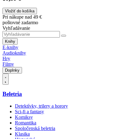
Vložiť do košíka
Pri nákupe nad 49 €
poštovné zadarmo
Vyhľadávanie
Knihy
E-knihy
Audioknihy
Hry
Filmy
Doplnky
Beletria
Detektívky, trilery a horory
Sci-fi a fantasy
Komiksy
Romantika
Spoločenská beletria
Klasika