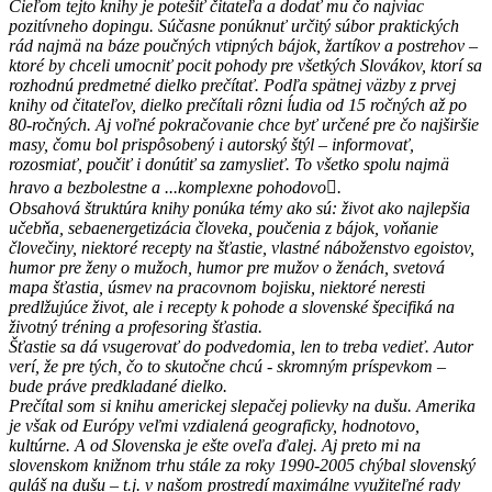
Cieľom tejto knihy je potešiť čitateľa a dodať mu čo najviac
pozitívneho dopingu. Súčasne ponúknuť určitý súbor praktických
rád najmä na báze poučných vtipných bájok, žartíkov a postrehov –
ktoré by chceli umocniť pocit pohody pre všetkých Slovákov, ktorí sa
rozhodnú predmetné dielko prečítať. Podľa spätnej väzby z prvej
knihy od čitateľov, dielko prečítali rôzni ĺudia od 15 ročných až po
80-ročných. Aj voľné pokračovanie chce byť určené pre čo najširšie
masy, čomu bol prispôsobený i autorský štýl – informovať,
rozosmiať, poučiť i donútiť sa zamyslieť. To všetko spolu najmä
hravo a bezbolestne a ...komplexne pohodovo.
Obsahová štruktúra knihy ponúka témy ako sú: život ako najlepšia
učebňa, sebaenergetizácia človeka, poučenia z bájok, voňanie
človečiny, niektoré recepty na šťastie, vlastné náboženstvo egoistov,
humor pre ženy o mužoch, humor pre mužov o ženách, svetová
mapa šťastia, úsmev na pracovnom bojisku, niektoré neresti
predlžujúce život, ale i recepty k pohode a slovenské špecifiká na
životný tréning a profesoring šťastia.
Šťastie sa dá vsugerovať do podvedomia, len to treba vedieť. Autor
verí, že pre tých, čo to skutočne chcú - skromným príspevkom –
bude práve predkladané dielko.
Prečítal som si knihu americkej slepačej polievky na dušu. Amerika
je však od Európy veľmi vzdialená geograficky, hodnotovo,
kultúrne. A od Slovenska je ešte oveľa ďalej. Aj preto mi na
slovenskom knižnom trhu stále za roky 1990-2005 chýbal slovenský
guláš na dušu – t.j. v našom prostredí maximálne využiteľné rady