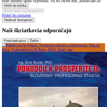
bude onedlho úplne vypredaný. Ak ho chcete mať, ponáhľajte sa!
Vložiť do košíka
Rezervovať v kníhkupectve
Pridať do zoznamu
Sledovať dostupnosť
Naši škriatkovia odporúčajú
Predchádzajúce
Ďalšie