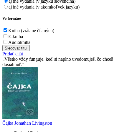
aj iné vydania (v jazyku slovenčina)
aj iné vydania (v akomkoľvek jazyku)
Vo formáte
Kniha (vrátane čítaných)
E-kniha
Audiokniha
Sledovať titul
Pridať citát
Všetko vždy funguje, keď si naplno uvedomuješ, čo chceš
dosiahnuť.
Čajka Jonathan Livingston