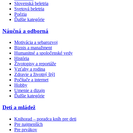
Slovenská beletria
Svetová beletria
Poézia
Ďalšie kategórie
Náučná a odborná
Motivácia a sebarozvoj
Biznis a manažment
Humanitné a spoločenské vedy
História
Životopisy a reportáže
Vzťahy a rodina
Zdravie a životný štýl
Počítače a internet
Hobby
Umenie a dizajn
Ďalšie kategórie
Deti a mládež
Knihorad – poradca kníh pre deti
Pre najmenších
Pre prvákov