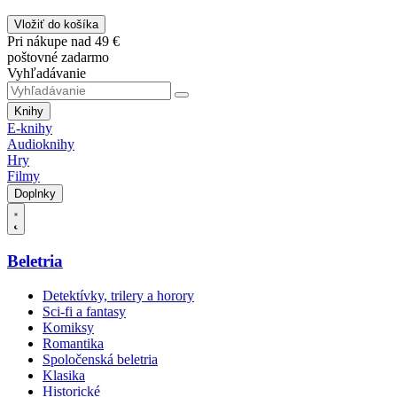
Vložiť do košíka
Pri nákupe nad 49 €
poštovné zadarmo
Vyhľadávanie
Knihy
E-knihy
Audioknihy
Hry
Filmy
Doplnky
Beletria
Detektívky, trilery a horory
Sci-fi a fantasy
Komiksy
Romantika
Spoločenská beletria
Klasika
Historické