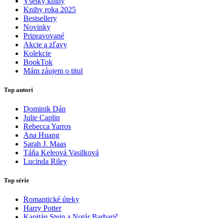
Všetky knihy
Knihy roka 2025
Bestsellery
Novinky
Pripravované
Akcie a zľavy
Kolekcie
BookTok
Mám záujem o titul
Top autori
Dominik Dán
Julie Caplin
Rebecca Yarros
Ana Huang
Sarah J. Maas
Táňa Keleová Vasilková
Lucinda Riley
Top série
Romantické úteky
Harry Potter
Kapitán Stein a Notár Barbarič