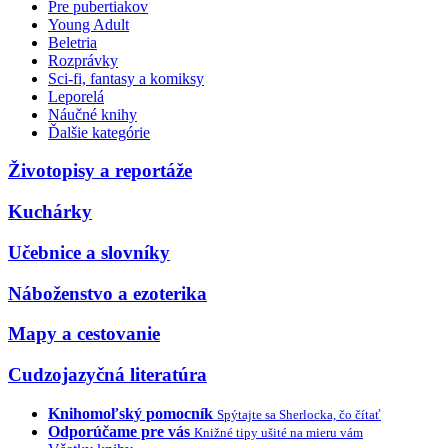
Pre pubertiakov
Young Adult
Beletria
Rozprávky
Sci-fi, fantasy a komiksy
Leporelá
Náučné knihy
Ďalšie kategórie
Životopisy a reportáže
Kuchárky
Učebnice a slovníky
Náboženstvo a ezoterika
Mapy a cestovanie
Cudzojazyčná literatúra
Knihomoľský pomocník
Spýtajte sa Sherlocka, čo čítať
Odporúčame pre vás
Knižné tipy ušité na mieru vám