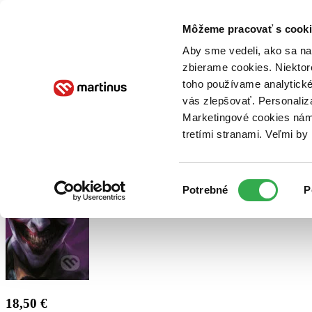
Doručenie
Kníhkupectvá
Knihovrátok
Poukážky
Knižný blog
Kontakt
Môžeme pracovať s cooki
Aby sme vedeli, ako sa na 
zbierame cookies. Niektor
E-knihy
Audioknihy
Hry
Filmy
Knihy
Doplnky
toho používame analytické
vás zlepšovať. Personaliz
Vyhľadávanie
Marketingové cookies nám 
tretími stranami. Veľmi b
Prihlásiť
Výber
Potrebné
P
súhlasu
18,50 €