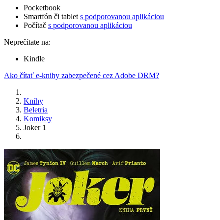
Pocketbook
Smartfón či tablet
s podporovanou aplikáciou
Počítač
s podporovanou aplikáciou
Neprečítate na:
Kindle
Ako čítať e-knihy zabezpečené cez Adobe DRM?
Knihy
Beletria
Komiksy
Joker 1