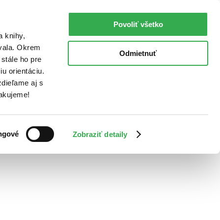
Povoliť všetko
a knihy,
ovala. Okrem
Odmietnuť
stále ho pre
u orientáciu.
dieľame aj s
Ďakujeme!
ngové
Zobraziť detaily