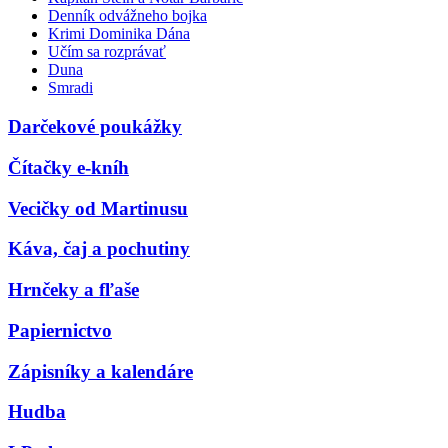
Denník odvážneho bojka
Krimi Dominika Dána
Učím sa rozprávať
Duna
Smradi
Darčekové poukážky
Čítačky e-kníh
Vecičky od Martinusu
Káva, čaj a pochutiny
Hrnčeky a fľaše
Papiernictvo
Zápisníky a kalendáre
Hudba