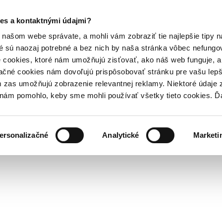
es a kontaktnými údajmi?
našom webe správate, a mohli vám zobraziť tie najlepšie tipy n
é sú naozaj potrebné a bez nich by naša stránka vôbec nefung
 cookies, ktoré nám umožňujú zisťovať, ako náš web funguje, a 
ačné cookies nám dovoľujú prispôsobovať stránku pre vašu lepši
zas umožňujú zobrazenie relevantnej reklamy. Niektoré údaje z
y nám pomohlo, keby sme mohli používať všetky tieto cookies. 
ersonalizačné
Analytické
Marketi