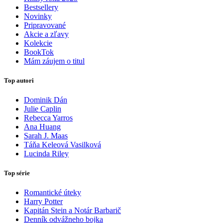
Bestsellery
Novinky
Pripravované
Akcie a zľavy
Kolekcie
BookTok
Mám záujem o titul
Top autori
Dominik Dán
Julie Caplin
Rebecca Yarros
Ana Huang
Sarah J. Maas
Táňa Keleová Vasilková
Lucinda Riley
Top série
Romantické úteky
Harry Potter
Kapitán Stein a Notár Barbarič
Denník odvážneho bojka