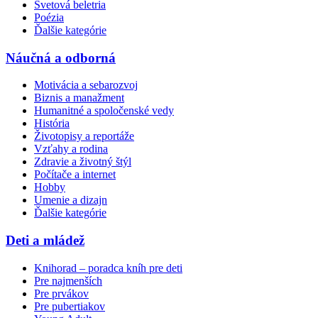
Svetová beletria
Poézia
Ďalšie kategórie
Náučná a odborná
Motivácia a sebarozvoj
Biznis a manažment
Humanitné a spoločenské vedy
História
Životopisy a reportáže
Vzťahy a rodina
Zdravie a životný štýl
Počítače a internet
Hobby
Umenie a dizajn
Ďalšie kategórie
Deti a mládež
Knihorad – poradca kníh pre deti
Pre najmenších
Pre prvákov
Pre pubertiakov