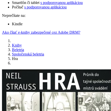
Smartfón či tablet
s podporovanou aplikáciou
Počítač
s podporovanou aplikáciou
Neprečítate na:
Kindle
Ako čítať e-knihy zabezpečené cez Adobe DRM?
Knihy
Beletria
Spoločenská beletria
Hra