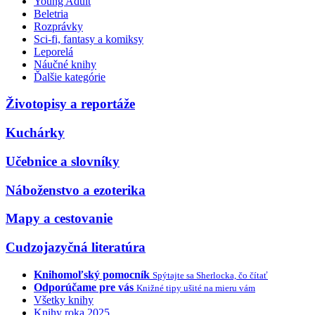
Young Adult
Beletria
Rozprávky
Sci-fi, fantasy a komiksy
Leporelá
Náučné knihy
Ďalšie kategórie
Životopisy a reportáže
Kuchárky
Učebnice a slovníky
Náboženstvo a ezoterika
Mapy a cestovanie
Cudzojazyčná literatúra
Knihomoľský pomocník
Spýtajte sa Sherlocka, čo čítať
Odporúčame pre vás
Knižné tipy ušité na mieru vám
Všetky knihy
Knihy roka 2025