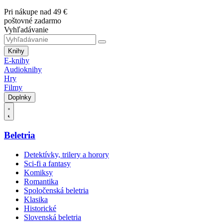
Pri nákupe nad 49 €
poštovné zadarmo
Vyhľadávanie
Knihy
E-knihy
Audioknihy
Hry
Filmy
Doplnky
Beletria
Detektívky, trilery a horory
Sci-fi a fantasy
Komiksy
Romantika
Spoločenská beletria
Klasika
Historické
Slovenská beletria