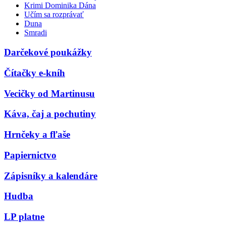
Krimi Dominika Dána
Učím sa rozprávať
Duna
Smradi
Darčekové poukážky
Čítačky e-kníh
Vecičky od Martinusu
Káva, čaj a pochutiny
Hrnčeky a fľaše
Papiernictvo
Zápisníky a kalendáre
Hudba
LP platne