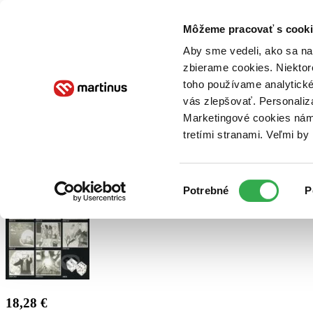
Doručenie
Kníhkupectvá
Knihovrátok
Poukážky
Knižný blog
Kontakt
Môžeme pracovať s cooki
Aby sme vedeli, ako sa na 
zbierame cookies. Niektor
E-knihy
Audioknihy
Hry
Filmy
Knihy
Doplnky
toho používame analytické
vás zlepšovať. Personaliz
Vyhľadávanie
Marketingové cookies nám 
tretími stranami. Veľmi b
Prihlásiť
Výber
Potrebné
P
súhlasu
18,28 €