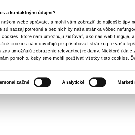
es a kontaktnými údajmi?
našom webe správate, a mohli vám zobraziť tie najlepšie tipy n
é sú naozaj potrebné a bez nich by naša stránka vôbec nefung
 cookies, ktoré nám umožňujú zisťovať, ako náš web funguje, a 
ačné cookies nám dovoľujú prispôsobovať stránku pre vašu lepši
zas umožňujú zobrazenie relevantnej reklamy. Niektoré údaje z
y nám pomohlo, keby sme mohli používať všetky tieto cookies. 
ersonalizačné
Analytické
Marketi