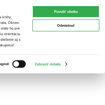
Povoliť všetko
a knihy,
ovala. Okrem
Odmietnuť
stále ho pre
u orientáciu.
dieľame aj s
Ďakujeme!
ngové
Zobraziť detaily