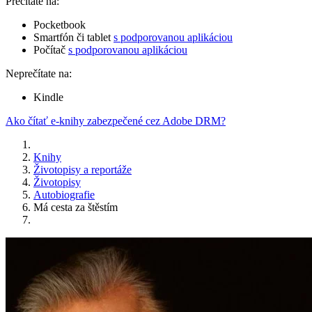
Prečítate na:
Pocketbook
Smartfón či tablet
s podporovanou aplikáciou
Počítač
s podporovanou aplikáciou
Neprečítate na:
Kindle
Ako čítať e-knihy zabezpečené cez Adobe DRM?
Knihy
Životopisy a reportáže
Životopisy
Autobiografie
Má cesta za štěstím