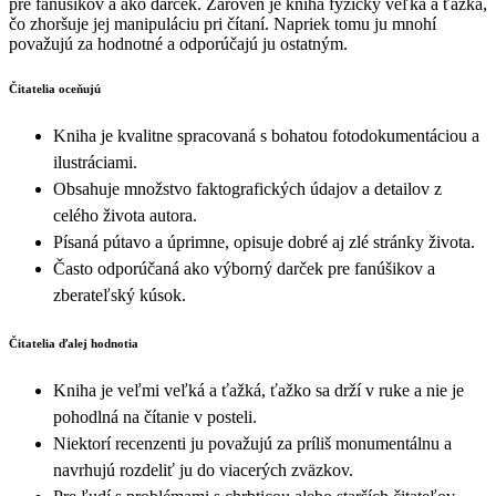
pre fanúšikov a ako darček. Zároveň je kniha fyzicky veľká a ťažká,
čo zhoršuje jej manipuláciu pri čítaní. Napriek tomu ju mnohí
považujú za hodnotné a odporúčajú ju ostatným.
Čitatelia oceňujú
Kniha je kvalitne spracovaná s bohatou fotodokumentáciou a
ilustráciami.
Obsahuje množstvo faktografických údajov a detailov z
celého života autora.
Písaná pútavo a úprimne, opisuje dobré aj zlé stránky života.
Často odporúčaná ako výborný darček pre fanúšikov a
zberateľský kúsok.
Čitatelia ďalej hodnotia
Kniha je veľmi veľká a ťažká, ťažko sa drží v ruke a nie je
pohodlná na čítanie v posteli.
Niektorí recenzenti ju považujú za príliš monumentálnu a
navrhujú rozdeliť ju do viacerých zväzkov.