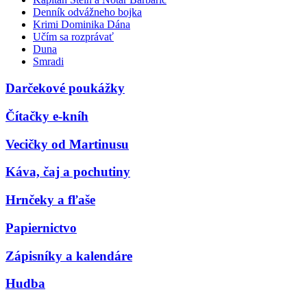
Denník odvážneho bojka
Krimi Dominika Dána
Učím sa rozprávať
Duna
Smradi
Darčekové poukážky
Čítačky e-kníh
Vecičky od Martinusu
Káva, čaj a pochutiny
Hrnčeky a fľaše
Papiernictvo
Zápisníky a kalendáre
Hudba