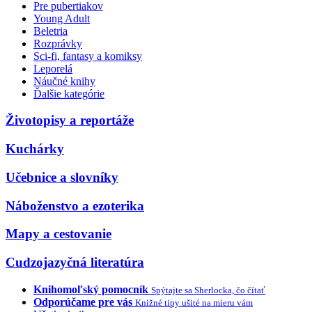
Pre pubertiakov
Young Adult
Beletria
Rozprávky
Sci-fi, fantasy a komiksy
Leporelá
Náučné knihy
Ďalšie kategórie
Životopisy a reportáže
Kuchárky
Učebnice a slovníky
Náboženstvo a ezoterika
Mapy a cestovanie
Cudzojazyčná literatúra
Knihomoľský pomocník
Spýtajte sa Sherlocka, čo čítať
Odporúčame pre vás
Knižné tipy ušité na mieru vám