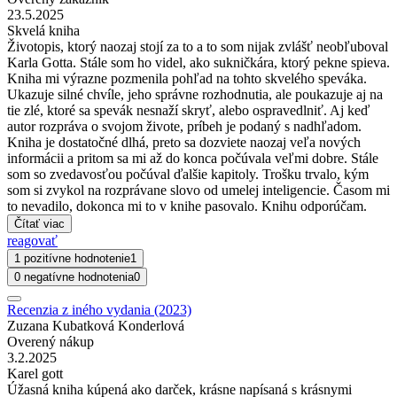
23.5.2025
Skvelá kniha
Životopis, ktorý naozaj stojí za to a to som nijak zvlášť neobľuboval
Karla Gotta. Stále som ho videl, ako sukničkára, ktorý pekne spieva.
Kniha mi výrazne pozmenila pohľad na tohto skvelého speváka.
Ukazuje silné chvíle, jeho správne rozhodnutia, ale poukazuje aj na
tie zlé, ktoré sa spevák nesnaží skryť, alebo ospravedlniť. Aj keď
autor rozpráva o svojom živote, príbeh je podaný s nadhľadom.
Kniha je dostatočné dlhá, preto sa dozviete naozaj veľa nových
informácii a pritom sa mi až do konca počúvala veľmi dobre. Stále
som so zvedavosťou počúval ďalšie kapitoly. Trošku trvalo, kým
som si zvykol na rozprávane slovo od umelej inteligencie. Časom mi
to nevadilo, dokonca mi to v knihe pasovalo. Knihu odporúčam.
Čítať viac
reagovať
1 pozitívne hodnotenie
1
0 negatívne hodnotenia
0
Recenzia z iného vydania (2023)
Zuzana Kubatková Konderlová
Overený nákup
3.2.2025
Karel gott
Úžasná kniha kúpená ako darček, krásne napísaná s krásnymi