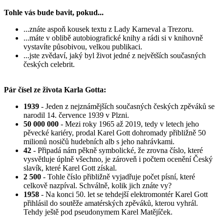
Tohle vás bude bavit, pokud...
...znáte aspoň kousek textu z Lady Karneval a Trezoru.
...máte v oblibě autobiografické knihy a rádi si v knihovně
vystavíte působivou, velkou publikaci.
...jste zvědaví, jaký byl život jedné z největších současných
českých celebrit.
Pár čísel ze života Karla Gotta:
1939
- Jeden z nejznámějších současných českých zpěváků se
narodil 14. července 1939 v Plzni.
50 000 000
- Mezi roky 1965 až 2019, tedy v letech jeho
pěvecké kariéry, prodal Karel Gott dohromady přibližně 50
milionů nosičů hudebních alb s jeho nahrávkami.
42
- Připadá nám pěkně symbolické, že zrovna číslo, které
vysvětluje úplně všechno, je zároveň i počtem ocenění Český
slavík, které Karel Gott získal.
2 500
- Tohle číslo přibližně vyjadřuje počet písní, které
celkově nazpíval. Schválně, kolik jich znáte vy?
1958
- Na konci 50. let se tehdejší elektromontér Karel Gott
přihlásil do soutěže amatérských zpěváků, kterou vyhrál.
Tehdy ještě pod pseudonymem Karel Matějíček.