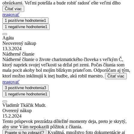
obrázkami. Veľmi potešila a bude robiť radosť ešte veľmi dlho
Čítať viac
reagovať
1 pozitívne hodnotenie
1
1 negatívne hodnotenie
1
Agáta
Neoverený nákup
13.3.2024
Nádherné čítanie
Nádherné čítanie o živote charizmatického človeka s veľkým Č,
ktorý napriek svojej veľkosti sa držal pri zemi. Počas čítania som
mala pocit akoby bol mojím blízkym priateľom. Odporúčam aj tým,
ktorí možno inklinujú k inej hudbe, akú robil maestro.
Čítať viac
reagovať
3 pozitívne hodnotenia
3
1 negatívne hodnotenie
1
Vladimír Tkáčik Mudr.
Overený nákup
15.2.2024
Tento príspevok prezrádza dôležité momenty deja, preto je skrytý,
aby sme Vám nepokazili pôžitok z čítania.
Kvalitná, množstvo foto dokumentácie aj
Prajete si ho zobraziť?