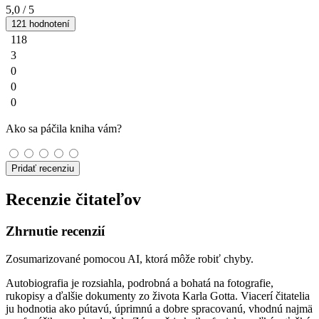
5,0
/ 5
121 hodnotení
118
3
0
0
0
Ako sa páčila kniha vám?
Pridať recenziu
Recenzie čitateľov
Zhrnutie recenzií
Zosumarizované pomocou AI, ktorá môže robiť chyby.
Autobiografia je rozsiahla, podrobná a bohatá na fotografie,
rukopisy a ďalšie dokumenty zo života Karla Gotta. Viacerí čitatelia
ju hodnotia ako pútavú, úprimnú a dobre spracovanú, vhodnú najmä