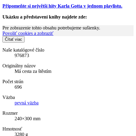
Připomeňte si největší hity Karla Gotta v jednom playlistu.
Ukázku a představení knihy najdete zde:
Pre zobrazenie tohto obsahu potrebujeme sušienky.
Povoliť cookies a zobraziť
Čítať viac
Naše katalógové číslo
976873
Originálny názov
Má cesta za štěstím
Počet strán
696
Väzba
pevná väzba
Rozmer
240×300 mm
Hmotnosť
3280 g