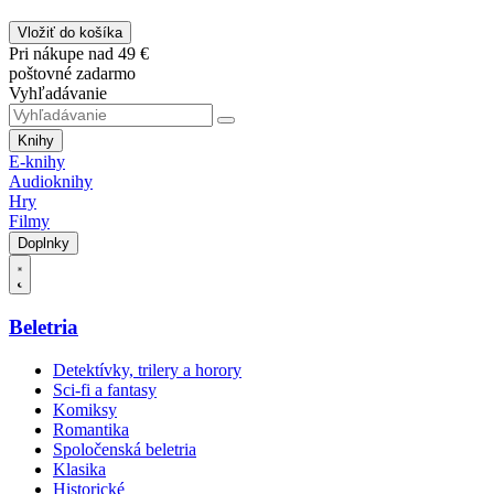
Vložiť do košíka
Pri nákupe nad 49 €
poštovné zadarmo
Vyhľadávanie
Knihy
E-knihy
Audioknihy
Hry
Filmy
Doplnky
Beletria
Detektívky, trilery a horory
Sci-fi a fantasy
Komiksy
Romantika
Spoločenská beletria
Klasika
Historické