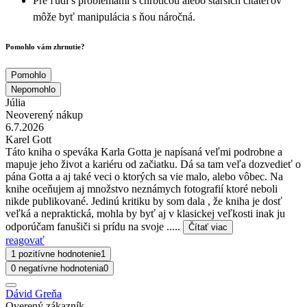
Pre ľudí s problémami s chrbticou alebo starších čitateľov
môže byť manipulácia s ňou náročná.
Pomohlo vám zhrnutie?
Pomohlo
Nepomohlo
Júlia
Neoverený nákup
6.7.2026
Karel Gott
Táto kniha o speváka Karla Gotta je napísaná veľmi podrobne a
mapuje jeho život a kariéru od začiatku. Dá sa tam veľa dozvedieť o
pána Gotta a aj také veci o ktorých sa vie malo, alebo vôbec. Na
knihe oceňujem aj množstvo neznámych fotografií ktoré neboli
nikde publikované. Jedinú kritiku by som dala , že kniha je dosť
veľká a nepraktická, mohla by byť aj v klasickej veľkosti inak ju
odporúčam fanušiči si prídu na svoje .....
Čítať viac
reagovať
1 pozitívne hodnotenie
1
0 negatívne hodnotenia
0
Dávid Greňa
Overený zákazník