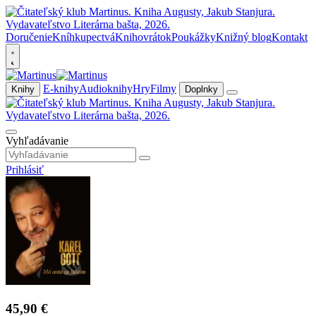
Doručenie
Kníhkupectvá
Knihovrátok
Poukážky
Knižný blog
Kontakt
E-knihy
Audioknihy
Hry
Filmy
Knihy
Doplnky
Vyhľadávanie
Prihlásiť
45,90 €