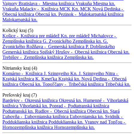
Vajnory
Bratislava -
Miestna knižnica Vrakuňa
Miestna kn.
Vrakuňa
Malacky -
Knižnica MCK
Kn. MCK
Nová Dedinka -
Obecná knižnica
Obecná kn.
Pezinok -
Malokarpatská knižnica
Malokarpatská kn.
Košický kraj (5)
Košice -
Knižnica pre mládež
Kn. pre mládež
Michalovce -
Zemplínska knižnica G. Zvonického
Zemplínska kn. G.
Zvonického
Rožňava -
Gemerská knižnica P. Dobšinského
Gemerská knižnica
Spišský Hrušov -
Obecná knižnica
Obecná kn.
Trebišov -
Zemplínska knižnica
Zemplínska kn.
Nitriansky kraj (4)
Komárno -
Knižnica J. Szinnyeiho
Kn. J. Szinnyeiho
Nitra -
Krajská knižnica K. Kmeťka
Krajská kn.
Nová Dedina -
Obecná
knižnica
Obecná kn.
Topoľčany -
Tribečská knižnica
Tribečská kn.
Prešovský kraj (7)
Bardejov -
Okresná knižnica
Okresná kn.
Humenné -
Vihorlatská
knižnica
Vihorlatská kn.
Poprad -
Podtatranská knižnica
Podtatranská kn.
Rudlov -
Obecná knižnica
Obecná kn.
Stará
Ľubovňa -
Ľubovnianska knižnica
Ľubovnianska kn.
Svidník -
Podduklianska knižnica
Podduklianska kn.
Vranov nad Topľou -
Hornozemplínska knižnica
Hornozemplínska kn.