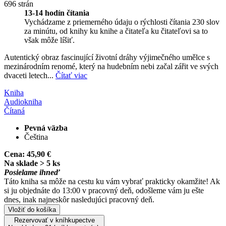
696 strán
13-14 hodín čítania
Vychádzame z priemerného údaju o rýchlosti čítania 230 slov
za minútu, od knihy ku knihe a čitateľa ku čitateľovi sa to
však môže líšiť.
Autentický obraz fascinující životní dráhy výjimečného umělce s
mezinárodním renomé, který na hudebním nebi začal zářit ve svých
dvaceti letech...
Čítať viac
Kniha
Audiokniha
Čítaná
Pevná väzba
Čeština
Cena:
45,90 €
Na sklade > 5 ks
Posielame ihneď
Táto kniha sa môže na cestu ku vám vybrať prakticky okamžite! Ak
si ju objednáte do 13:00 v pracovný deň, odošleme vám ju ešte
dnes, inak najneskôr nasledujúci pracovný deň.
Vložiť do košíka
Rezervovať v kníhkupectve