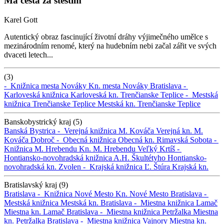
Má cesta za štěstím
Karel Gott
Autentický obraz fascinující životní dráhy výjimečného umělce s
mezinárodním renomé, který na hudebním nebi začal zářit ve svých
dvaceti letech...
(3)
-
Knižnica mesta Nováky
Kn. mesta Nováky
Bratislava -
Karloveská knižnica
Karloveská kn.
Trenčianske Teplice -
Mestská
knižnica Trenčianske Teplice
Mestská kn. Trenčianske Teplice
Banskobystrický kraj (5)
Banská Bystrica -
Verejná knižnica M. Kováča
Verejná kn. M.
Kováča
Dobroč -
Obecná knižnica
Obecná kn.
Rimavská Sobota -
Knižnica M. Hrebendu
Kn. M. Hrebendu
Veľký Krtíš -
Hontiansko-novohradská knižnica A.H. Škultétyho
Hontiansko-
novohradská kn.
Zvolen -
Krajská knižnica Ľ. Štúra
Krajská kn.
Bratislavský kraj (9)
Bratislava -
Knižnica Nové Mesto
Kn. Nové Mesto
Bratislava -
Mestská knižnica
Mestská kn.
Bratislava -
Miestna knižnica Lamač
Miestna kn. Lamač
Bratislava -
Miestna knižnica Petržalka
Miestna
kn. Petržalka
Bratislava -
Miestna knižnica Vajnory
Miestna kn.