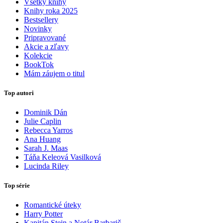
Všetky knihy
Knihy roka 2025
Bestsellery
Novinky
Pripravované
Akcie a zľavy
Kolekcie
BookTok
Mám záujem o titul
Top autori
Dominik Dán
Julie Caplin
Rebecca Yarros
Ana Huang
Sarah J. Maas
Táňa Keleová Vasilková
Lucinda Riley
Top série
Romantické úteky
Harry Potter
Kapitán Stein a Notár Barbarič