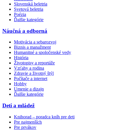
Slovenská beletria
Svetová beletria
Poézia
Ďalšie kategórie
Náučná a odborná
Motivácia a sebarozvoj
Biznis a manažment
Humanitné a spoločenské vedy
História
Životopisy a reportáže
Vzťahy a rodina
Zdravie a životný štýl
Počítače a internet
Hobby
Umenie a dizajn
Ďalšie kategórie
Deti a mládež
Knihorad – poradca kníh pre deti
Pre najmenších
Pre prvákov