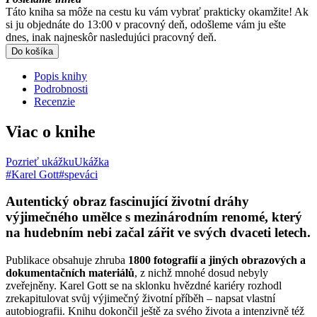
Táto kniha sa môže na cestu ku vám vybrať prakticky okamžite! Ak
si ju objednáte do 13:00 v pracovný deň, odošleme vám ju ešte
dnes, inak najneskôr nasledujúci pracovný deň.
Do košíka
Popis knihy
Podrobnosti
Recenzie
Viac o knihe
Pozrieť ukážku
Ukážka
#Karel Gott
#speváci
Autentický obraz fascinující životní dráhy
výjimečného umělce s mezinárodním renomé, který
na hudebním nebi začal zářit ve svých dvaceti letech.
Publikace obsahuje zhruba
1800 fotografií a jiných obrazových a
dokumentačních materiálů
, z nichž mnohé dosud nebyly
zveřejněny. Karel Gott se na sklonku hvězdné kariéry rozhodl
zrekapitulovat svůj výjimečný životní příběh – napsat vlastní
autobiografii. Knihu dokončil ještě za svého života a intenzivně též