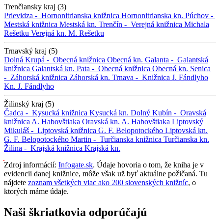
Trenčiansky kraj (3)
Prievidza -
Hornonitrianska knižnica
Hornonitrianska kn.
Púchov -
Mestská knižnica
Mestská kn.
Trenčín -
Verejná knižnica Michala
Rešetku
Verejná kn. M. Rešetku
Trnavský kraj (5)
Dolná Krupá -
Obecná knižnica
Obecná kn.
Galanta -
Galantská
knižnica
Galantská kn.
Pata -
Obecná knižnica
Obecná kn.
Senica
-
Záhorská knižnica
Záhorská kn.
Trnava -
Knižnica J. Fándlyho
Kn. J. Fándlyho
Žilinský kraj (5)
Čadca -
Kysucká knižnica
Kysucká kn.
Dolný Kubín -
Oravská
knižnica A. Habovštiaka
Oravská kn. A. Habovštiaka
Liptovský
Mikuláš -
Liptovská knižnica G. F. Belopotockého
Liptovská kn.
G. F. Belopotockého
Martin -
Turčianska knižnica
Turčianska kn.
Žilina -
Krajská knižnica
Krajská kn.
Zdroj informácií:
Infogate.sk
. Údaje hovoria o tom, že kniha je v
evidencii danej knižnice, môže však už byť aktuálne požičaná. Tu
nájdete
zoznam všetkých viac ako 200 slovenských knižníc
, o
ktorých máme údaje.
Naši škriatkovia odporúčajú