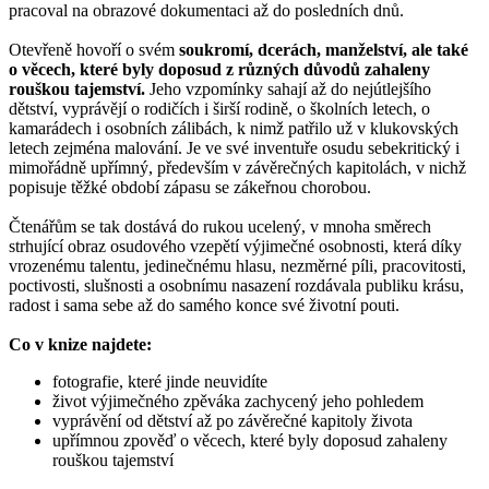
pracoval na obrazové dokumentaci až do posledních dnů.
Otevřeně hovoří o svém
soukromí, dcerách, manželství, ale také
o věcech, které byly doposud z různých důvodů zahaleny
rouškou tajemství.
Jeho vzpomínky sahají až do nejútlejšího
dětství, vyprávějí o rodičích i širší rodině, o školních letech, o
kamarádech i osobních zálibách, k nimž patřilo už v klukovských
letech zejména malování. Je ve své inventuře osudu sebekritický i
mimořádně upřímný, především v závěrečných kapitolách, v nichž
popisuje těžké období zápasu se zákeřnou chorobou.
Čtenářům se tak dostává do rukou ucelený, v mnoha směrech
strhující obraz osudového vzepětí výjimečné osobnosti, která díky
vrozenému talentu, jedinečnému hlasu, nezměrné píli, pracovitosti,
poctivosti, slušnosti a osobnímu nasazení rozdávala publiku krásu,
radost i sama sebe až do samého konce své životní pouti.
Co v knize najdete:
fotografie, které jinde neuvidíte
život výjimečného zpěváka zachycený jeho pohledem
vyprávění od dětství až po závěrečné kapitoly života
upřímnou zpověď o věcech, které byly doposud zahaleny
rouškou tajemství