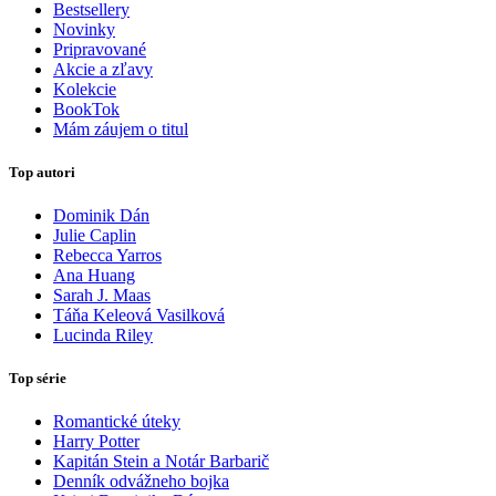
Bestsellery
Novinky
Pripravované
Akcie a zľavy
Kolekcie
BookTok
Mám záujem o titul
Top autori
Dominik Dán
Julie Caplin
Rebecca Yarros
Ana Huang
Sarah J. Maas
Táňa Keleová Vasilková
Lucinda Riley
Top série
Romantické úteky
Harry Potter
Kapitán Stein a Notár Barbarič
Denník odvážneho bojka