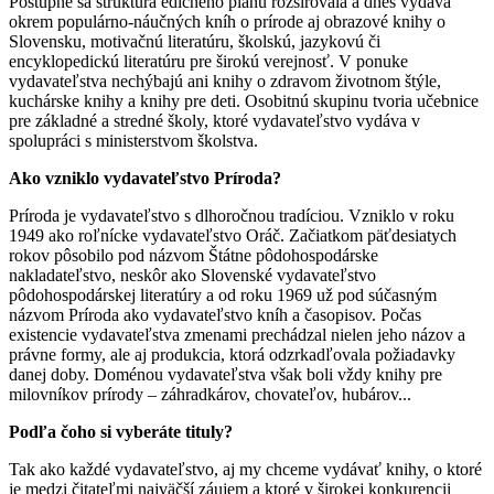
Postupne sa štruktúra edičného plánu rozširovala a dnes vydáva
okrem populárno-náučných kníh o prírode aj obrazové knihy o
Slovensku, motivačnú literatúru, školskú, jazykovú či
encyklopedickú literatúru pre širokú verejnosť. V ponuke
vydavateľstva nechýbajú ani knihy o zdravom životnom štýle,
kuchárske knihy a knihy pre deti. Osobitnú skupinu tvoria učebnice
pre základné a stredné školy, ktoré vydavateľstvo vydáva v
spolupráci s ministerstvom školstva.
Ako vzniklo vydavateľstvo Príroda?
Príroda je vydavateľstvo s dlhoročnou tradíciou. Vzniklo v roku
1949 ako roľnícke vydavateľstvo Oráč. Začiatkom päťdesiatych
rokov pôsobilo pod názvom Štátne pôdohospodárske
nakladateľstvo, neskôr ako Slovenské vydavateľstvo
pôdohospodárskej literatúry a od roku 1969 už pod súčasným
názvom Príroda ako vydavateľstvo kníh a časopisov. Počas
existencie vydavateľstva zmenami prechádzal nielen jeho názov a
právne formy, ale aj produkcia, ktorá odzrkadľovala požiadavky
danej doby. Doménou vydavateľstva však boli vždy knihy pre
milovníkov prírody – záhradkárov, chovateľov, hubárov...
Podľa čoho si vyberáte tituly?
Tak ako každé vydavateľstvo, aj my chceme vydávať knihy, o ktoré
je medzi čitateľmi najväčší záujem a ktoré v širokej konkurencii