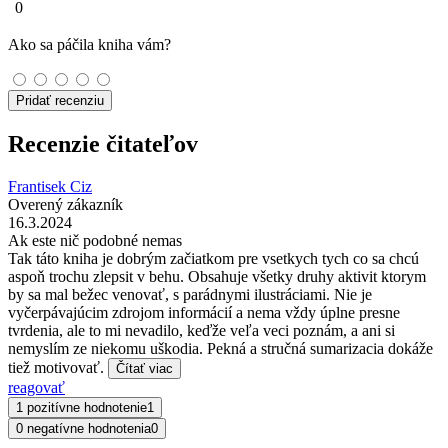
0
Ako sa páčila kniha vám?
Pridať recenziu
Recenzie čitateľov
Frantisek Ciz
Overený zákazník
16.3.2024
Ak este nič podobné nemas
Tak táto kniha je dobrým začiatkom pre vsetkych tych co sa chcú
aspoň trochu zlepsit v behu. Obsahuje všetky druhy aktivit ktorym
by sa mal bežec venovať, s parádnymi ilustráciami. Nie je
vyčerpávajúcim zdrojom informácií a nema vždy úplne presne
tvrdenia, ale to mi nevadilo, keďže veľa veci poznám, a ani si
nemyslím ze niekomu uškodia. Pekná a stručná sumarizacia dokáže
tiež motivovať.
Čítať viac
reagovať
1 pozitívne hodnotenie
1
0 negatívne hodnotenia
0