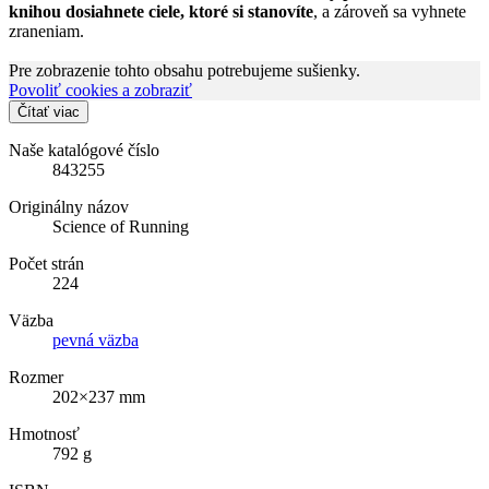
knihou dosiahnete ciele, ktoré si stanovíte
, a zároveň sa vyhnete
zraneniam.
Pre zobrazenie tohto obsahu potrebujeme sušienky.
Povoliť cookies a zobraziť
Čítať viac
Naše katalógové číslo
843255
Originálny názov
Science of Running
Počet strán
224
Väzba
pevná väzba
Rozmer
202×237 mm
Hmotnosť
792 g