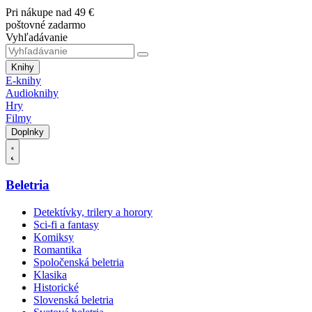
Pri nákupe nad 49 €
poštovné zadarmo
Vyhľadávanie
Knihy
E-knihy
Audioknihy
Hry
Filmy
Doplnky
Beletria
Detektívky, trilery a horory
Sci-fi a fantasy
Komiksy
Romantika
Spoločenská beletria
Klasika
Historické
Slovenská beletria