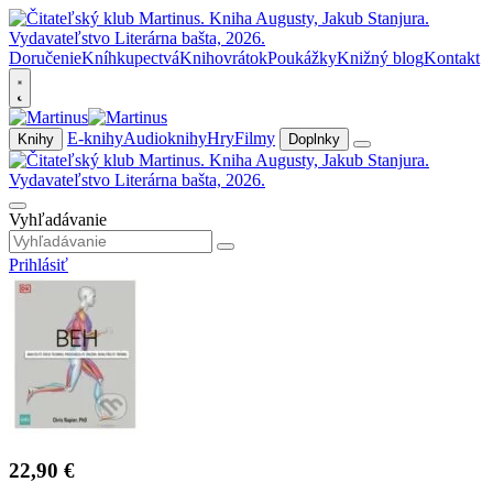
Doručenie
Kníhkupectvá
Knihovrátok
Poukážky
Knižný blog
Kontakt
E-knihy
Audioknihy
Hry
Filmy
Knihy
Doplnky
Vyhľadávanie
Prihlásiť
22,90 €