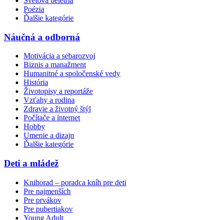
Svetová beletria
Poézia
Ďalšie kategórie
Náučná a odborná
Motivácia a sebarozvoj
Biznis a manažment
Humanitné a spoločenské vedy
História
Životopisy a reportáže
Vzťahy a rodina
Zdravie a životný štýl
Počítače a internet
Hobby
Umenie a dizajn
Ďalšie kategórie
Deti a mládež
Knihorad – poradca kníh pre deti
Pre najmenších
Pre prvákov
Pre pubertiakov
Young Adult