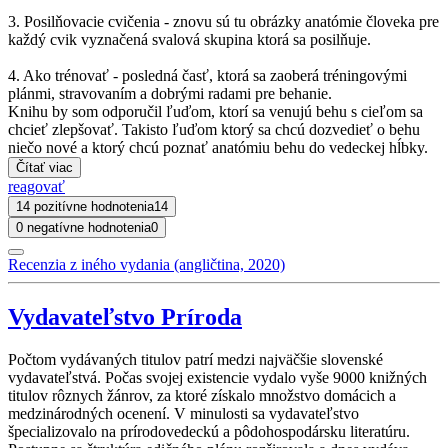
3. Posilňovacie cvičenia - znovu sú tu obrázky anatómie človeka pre
každý cvik vyznačená svalová skupina ktorá sa posilňuje.
4. Ako trénovať - posledná časť, ktorá sa zaoberá tréningovými
plánmi, stravovaním a dobrými radami pre behanie.
Knihu by som odporučil ľuďom, ktorí sa venujú behu s cieľom sa
chcieť zlepšovať. Takisto ľuďom ktorý sa chcú dozvedieť o behu
niečo nové a ktorý chcú poznať anatómiu behu do vedeckej hĺbky.
Čítať viac
reagovať
14 pozitívne hodnotenia
14
0 negatívne hodnotenia
0
Recenzia z iného vydania (angličtina, 2020)
Vydavateľstvo Príroda
Počtom vydávaných titulov patrí medzi najväčšie slovenské
vydavateľstvá. Počas svojej existencie vydalo vyše 9000 knižných
titulov rôznych žánrov, za ktoré získalo množstvo domácich a
medzinárodných ocenení. V minulosti sa vydavateľstvo
špecializovalo na prírodovedeckú a pôdohospodársku literatúru.