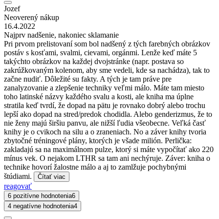
Jozef
Neoverený nákup
16.4.2022
Najprv nadšenie, nakoniec sklamanie
Pri prvom prelistovaní som bol nadšený z tých farebných obrázkov
postáv s kosťami, svalmi, cievami, orgánmi. Lenže keď máte 5
takýchto obrázkov na každej dvojstránke (napr. postava so
zakrúžkovaným kolenom, aby sme vedeli, kde sa nachádza), tak to
začne nudiť. Dôležité su fakty. A tých je tam práve pre
zanalyzovanie a zlepšenie techniky veľmi málo. Máte tam miesto
toho latinské názvy každého svalu a kosti, ale kniha ma úplne
stratila keď tvrdí, že dopad na pätu je rovnako dobrý alebo trochu
lepší ako dopad na stred/predok chodidla. Alebo genderizmus, že to
nie ženy majú širšiu panvu, ale nižší ľudia všeobecne. Veľká časť
knihy je o cvikoch na silu a o zraneniach. No a záver knihy tvoria
zbytočné tréningové plány, ktorých je všade milión. Perlička:
zakladajú sa na maximálnom pulze, ktorý si máte vypočítať ako 220
mínus vek. O nejakom LTHR sa tam ani nechýruje. Záver: kniha o
technike hovorí žalostne málo a aj to zamlžuje pochybnými
štúdiami.
Čítať viac
reagovať
6 pozitívne hodnotenia
6
4 negatívne hodnotenia
4