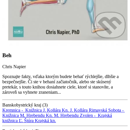
Beh
Chris Napier
Spoznajte fakty, vďaka ktorým budete behať rýchlejšie, dlhšie a
bezpečnejšie. Či ste v behaní začiatočník, alebo ste skúsený
pretekár, s touto knihou dosiahnete ciele, ktoré si stanovíte, a
zároveň sa vyhnete zraneniam...
Banskobystrický kraj (3)
Kremnica -
Knižnica J. Kollára
Kn. J. Kollára
Rimavská Sobota -
Knižnica M. Hrebendu
Kn. M. Hrebendu
Zvolen -
Krajská
knižnica Ľ. Štúra
Krajská kn.