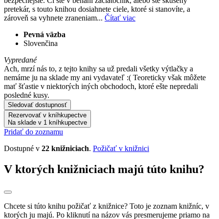
bezpečnejšie. Či ste v behaní začiatočník, alebo ste skúsený
pretekár, s touto knihou dosiahnete ciele, ktoré si stanovíte, a
zároveň sa vyhnete zraneniam...
Čítať viac
Pevná väzba
Slovenčina
Vypredané
Ach, mrzí nás to, z tejto knihy sa už predali všetky výtlačky a
nemáme ju na sklade my ani vydavateľ :( Teoreticky však môžete
mať šťastie v niektorých iných obchodoch, ktoré ešte nepredali
posledné kusy.
Sledovať dostupnosť
Rezervovať v kníhkupectve
Na sklade v 1 kníhkupectve
Pridať do zoznamu
Dostupné v
22 knižniciach
.
Požičať v knižnici
V ktorých knižniciach majú túto knihu?
Chcete si túto knihu požičať z knižnice? Toto je zoznam knižníc, v
ktorých ju majú. Po kliknutí na názov vás presmerujeme priamo na