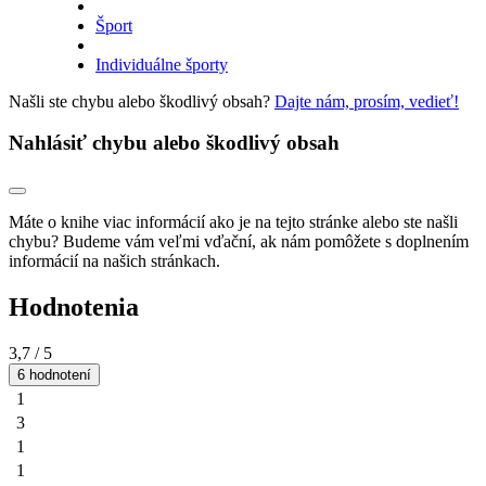
Šport
Individuálne športy
Našli ste chybu alebo škodlivý obsah?
Dajte nám, prosím, vedieť!
Nahlásiť chybu alebo škodlivý obsah
Máte o knihe viac informácií ako je na tejto stránke alebo ste našli
chybu? Budeme vám veľmi vďační, ak nám pomôžete s doplnením
informácií na našich stránkach.
Hodnotenia
3,7
/ 5
6 hodnotení
1
3
1
1