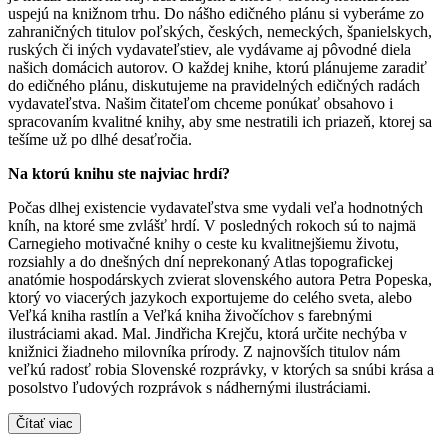
uspejú na knižnom trhu. Do nášho edičného plánu si vyberáme zo
zahraničných titulov poľských, českých, nemeckých, španielskych,
ruských či iných vydavateľstiev, ale vydávame aj pôvodné diela
našich domácich autorov. O každej knihe, ktorú plánujeme zaradiť
do edičného plánu, diskutujeme na pravidelných edičných radách
vydavateľstva. Našim čitateľom chceme ponúkať obsahovo i
spracovaním kvalitné knihy, aby sme nestratili ich priazeň, ktorej sa
tešíme už po dlhé desaťročia.
Na ktorú knihu ste najviac hrdí?
Počas dlhej existencie vydavateľstva sme vydali veľa hodnotných
kníh, na ktoré sme zvlášť hrdí. V posledných rokoch sú to najmä
Carnegieho motivačné knihy o ceste ku kvalitnejšiemu životu,
rozsiahly a do dnešných dní neprekonaný Atlas topografickej
anatómie hospodárskych zvierat slovenského autora Petra Popeska,
ktorý vo viacerých jazykoch exportujeme do celého sveta, alebo
Veľká kniha rastlín a Veľká kniha živočíchov s farebnými
ilustráciami akad. Mal. Jindřicha Krejču, ktorá určite nechýba v
knižnici žiadneho milovníka prírody. Z najnovších titulov nám
veľkú radosť robia Slovenské rozprávky, v ktorých sa snúbi krása a
posolstvo ľudových rozprávok s nádhernými ilustráciami.
Čítať viac