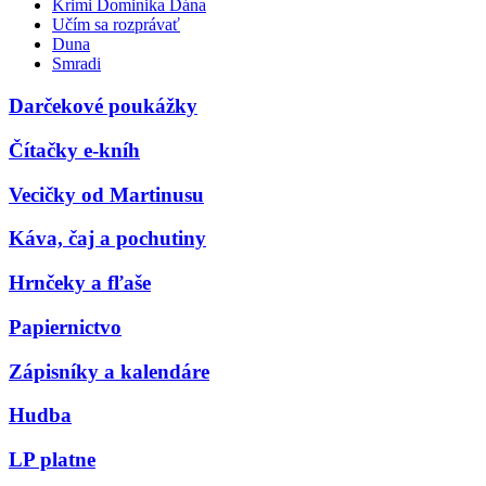
Krimi Dominika Dána
Učím sa rozprávať
Duna
Smradi
Darčekové poukážky
Čítačky e-kníh
Vecičky od Martinusu
Káva, čaj a pochutiny
Hrnčeky a fľaše
Papiernictvo
Zápisníky a kalendáre
Hudba
LP platne