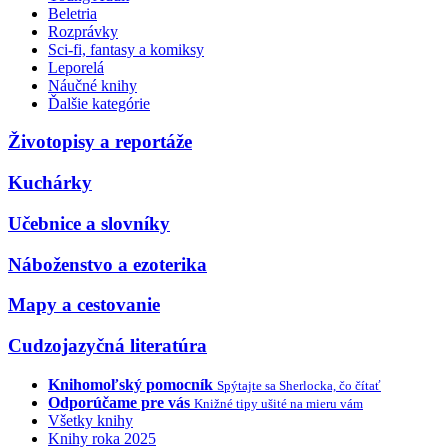
Beletria
Rozprávky
Sci-fi, fantasy a komiksy
Leporelá
Náučné knihy
Ďalšie kategórie
Životopisy a reportáže
Kuchárky
Učebnice a slovníky
Náboženstvo a ezoterika
Mapy a cestovanie
Cudzojazyčná literatúra
Knihomoľský pomocník
Spýtajte sa Sherlocka, čo čítať
Odporúčame pre vás
Knižné tipy ušité na mieru vám
Všetky knihy
Knihy roka 2025