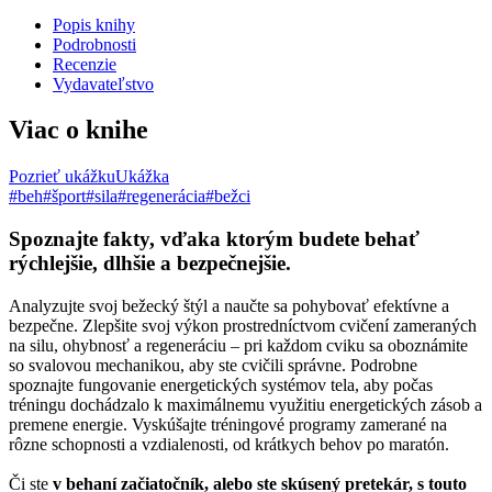
Popis knihy
Podrobnosti
Recenzie
Vydavateľstvo
Viac o knihe
Pozrieť ukážku
Ukážka
#beh
#šport
#sila
#regenerácia
#bežci
Spoznajte fakty, vďaka ktorým budete behať
rýchlejšie, dlhšie a bezpečnejšie.
Analyzujte svoj bežecký štýl a naučte sa pohybovať efektívne a
bezpečne. Zlepšite svoj výkon prostredníctvom cvičení zameraných
na silu, ohybnosť a regeneráciu – pri každom cviku sa oboznámite
so svalovou mechanikou, aby ste cvičili správne. Podrobne
spoznajte fungovanie energetických systémov tela, aby počas
tréningu dochádzalo k maximálnemu využitiu energetických zásob a
premene energie. Vyskúšajte tréningové programy zamerané na
rôzne schopnosti a vzdialenosti, od krátkych behov po maratón.
Či ste
v behaní začiatočník, alebo ste skúsený pretekár, s touto