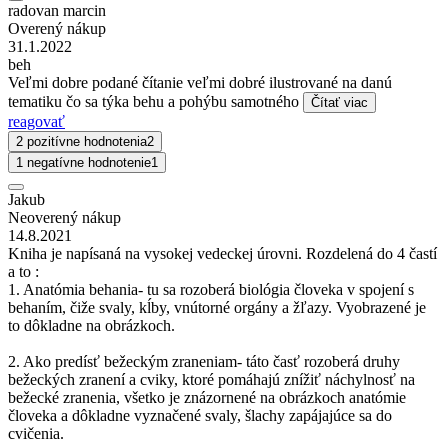
radovan marcin
Overený nákup
31.1.2022
beh
Veľmi dobre podané čítanie veľmi dobré ilustrované na danú
tematiku čo sa týka behu a pohýbu samotného
Čítať viac
reagovať
2 pozitívne hodnotenia
2
1 negatívne hodnotenie
1
Jakub
Neoverený nákup
14.8.2021
Kniha je napísaná na vysokej vedeckej úrovni. Rozdelená do 4 častí
a to :
1. Anatómia behania- tu sa rozoberá biológia človeka v spojení s
behaním, čiže svaly, kĺby, vnútorné orgány a žľazy. Vyobrazené je
to dôkladne na obrázkoch.
2. Ako predísť bežeckým zraneniam- táto časť rozoberá druhy
bežeckých zranení a cviky, ktoré pomáhajú znížiť náchylnosť na
bežecké zranenia, všetko je znázornené na obrázkoch anatómie
človeka a dôkladne vyznačené svaly, šlachy zapájajúce sa do
cvičenia.