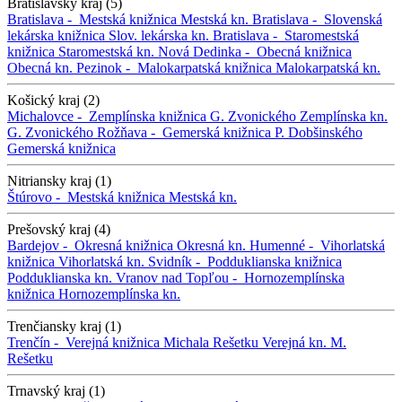
Bratislavský kraj (5)
Bratislava -
Mestská knižnica
Mestská kn.
Bratislava -
Slovenská
lekárska knižnica
Slov. lekárska kn.
Bratislava -
Staromestská
knižnica
Staromestská kn.
Nová Dedinka -
Obecná knižnica
Obecná kn.
Pezinok -
Malokarpatská knižnica
Malokarpatská kn.
Košický kraj (2)
Michalovce -
Zemplínska knižnica G. Zvonického
Zemplínska kn.
G. Zvonického
Rožňava -
Gemerská knižnica P. Dobšinského
Gemerská knižnica
Nitriansky kraj (1)
Štúrovo -
Mestská knižnica
Mestská kn.
Prešovský kraj (4)
Bardejov -
Okresná knižnica
Okresná kn.
Humenné -
Vihorlatská
knižnica
Vihorlatská kn.
Svidník -
Podduklianska knižnica
Podduklianska kn.
Vranov nad Topľou -
Hornozemplínska
knižnica
Hornozemplínska kn.
Trenčiansky kraj (1)
Trenčín -
Verejná knižnica Michala Rešetku
Verejná kn. M.
Rešetku
Trnavský kraj (1)