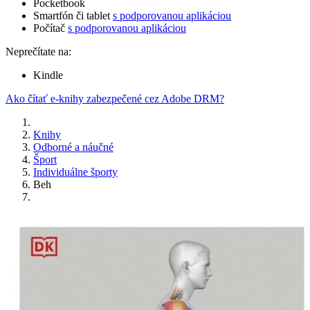
Pocketbook
Smartfón či tablet
s podporovanou aplikáciou
Počítač
s podporovanou aplikáciou
Neprečítate na:
Kindle
Ako čítať e-knihy zabezpečené cez Adobe DRM?
Knihy
Odborné a náučné
Šport
Individuálne športy
Beh