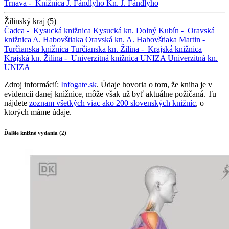
Trnava -
Knižnica J. Fándlyho
Kn. J. Fándlyho
Žilinský kraj (5)
Čadca -
Kysucká knižnica
Kysucká kn.
Dolný Kubín -
Oravská
knižnica A. Habovštiaka
Oravská kn. A. Habovštiaka
Martin -
Turčianska knižnica
Turčianska kn.
Žilina -
Krajská knižnica
Krajská kn.
Žilina -
Univerzitná knižnica UNIZA
Univerzitná kn.
UNIZA
Zdroj informácií:
Infogate.sk
. Údaje hovoria o tom, že kniha je v
evidencii danej knižnice, môže však už byť aktuálne požičaná. Tu
nájdete
zoznam všetkých viac ako 200 slovenských knižníc
, o
ktorých máme údaje.
Ďalšie knižné vydania (2)