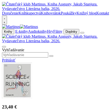
Doručenie
Kníhkupectvá
Knihovrátok
Poukážky
Knižný blog
Kontakt
E-knihy
Audioknihy
Hry
Filmy
Knihy
Doplnky
Vyhľadávanie
Prihlásiť
23,40 €