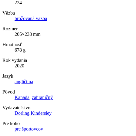
224
Väzba
brožovaná väzba
Rozmer
205×238 mm
Hmotnosť
678 g
Rok vydania
2020
Jazyk
angličtina
Pôvod
Kanada
,
zahraničný
Vydavateľstvo
Dorling Kindersley
Pre koho
pre športovcov