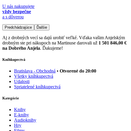
U nás nakupujete
vždy bezpečne
a s dôverou
Predchádzajúce
Ďalšie
Aj z drobných vecí sa dajú urobiť veľké. Vďaka vašim Anjelským
drobným ste pri nákupoch na Martinuse darovali už
1 501 846,00 €
na Dobrého Anjela
. Ďakujeme!
Kníhkupectvá
Bratislava - Obchodná
• Otvorené do 20:00
Všetky kníhkupectvá
Udalosti
Spriatelené kníhkupectvá
Kategórie
Knihy
E-knihy
Audioknihy
Hry
Filmy