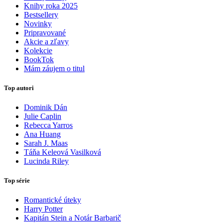
Knihy roka 2025
Bestsellery
Novinky
Pripravované
Akcie a zľavy
Kolekcie
BookTok
Mám záujem o titul
Top autori
Dominik Dán
Julie Caplin
Rebecca Yarros
Ana Huang
Sarah J. Maas
Táňa Keleová Vasilková
Lucinda Riley
Top série
Romantické úteky
Harry Potter
Kapitán Stein a Notár Barbarič