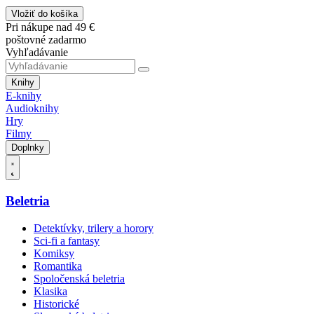
Vložiť do košíka
Pri nákupe nad 49 €
poštovné zadarmo
Vyhľadávanie
Knihy
E-knihy
Audioknihy
Hry
Filmy
Doplnky
Beletria
Detektívky, trilery a horory
Sci-fi a fantasy
Komiksy
Romantika
Spoločenská beletria
Klasika
Historické