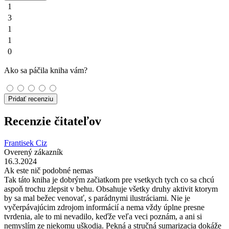
1
3
1
1
0
Ako sa páčila kniha vám?
Pridať recenziu
Recenzie čitateľov
Frantisek Ciz
Overený zákazník
16.3.2024
Ak este nič podobné nemas
Tak táto kniha je dobrým začiatkom pre vsetkych tych co sa chcú
aspoň trochu zlepsit v behu. Obsahuje všetky druhy aktivit ktorym
by sa mal bežec venovať, s parádnymi ilustráciami. Nie je
vyčerpávajúcim zdrojom informácií a nema vždy úplne presne
tvrdenia, ale to mi nevadilo, keďže veľa veci poznám, a ani si
nemyslím ze niekomu uškodia. Pekná a stručná sumarizacia dokáže