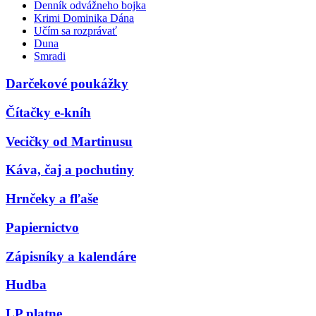
Denník odvážneho bojka
Krimi Dominika Dána
Učím sa rozprávať
Duna
Smradi
Darčekové poukážky
Čítačky e-kníh
Vecičky od Martinusu
Káva, čaj a pochutiny
Hrnčeky a fľaše
Papiernictvo
Zápisníky a kalendáre
Hudba
LP platne