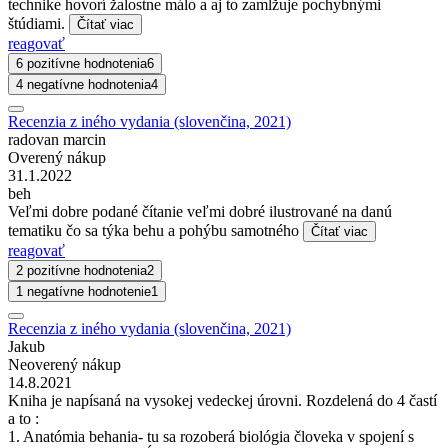
technike hovorí žalostne málo a aj to zamlžuje pochybnými
štúdiami.
Čítať viac
reagovať
6 pozitívne hodnotenia
6
4 negatívne hodnotenia
4
Recenzia z iného vydania (slovenčina, 2021)
radovan marcin
Overený nákup
31.1.2022
beh
Veľmi dobre podané čítanie veľmi dobré ilustrované na danú
tematiku čo sa týka behu a pohýbu samotného
Čítať viac
reagovať
2 pozitívne hodnotenia
2
1 negatívne hodnotenie
1
Recenzia z iného vydania (slovenčina, 2021)
Jakub
Neoverený nákup
14.8.2021
Kniha je napísaná na vysokej vedeckej úrovni. Rozdelená do 4 častí
a to :
1. Anatómia behania- tu sa rozoberá biológia človeka v spojení s