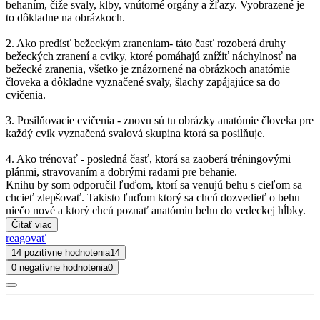
behaním, čiže svaly, kĺby, vnútorné orgány a žľazy. Vyobrazené je
to dôkladne na obrázkoch.
2. Ako predísť bežeckým zraneniam- táto časť rozoberá druhy
bežeckých zranení a cviky, ktoré pomáhajú znížiť náchylnosť na
bežecké zranenia, všetko je znázornené na obrázkoch anatómie
človeka a dôkladne vyznačené svaly, šlachy zapájajúce sa do
cvičenia.
3. Posilňovacie cvičenia - znovu sú tu obrázky anatómie človeka pre
každý cvik vyznačená svalová skupina ktorá sa posilňuje.
4. Ako trénovať - posledná časť, ktorá sa zaoberá tréningovými
plánmi, stravovaním a dobrými radami pre behanie.
Knihu by som odporučil ľuďom, ktorí sa venujú behu s cieľom sa
chcieť zlepšovať. Takisto ľuďom ktorý sa chcú dozvedieť o behu
niečo nové a ktorý chcú poznať anatómiu behu do vedeckej hĺbky.
Čítať viac
reagovať
14 pozitívne hodnotenia
14
0 negatívne hodnotenia
0