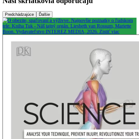
Naši škriatkovia odporúčajú
Predchádzajúce
Ďalšie