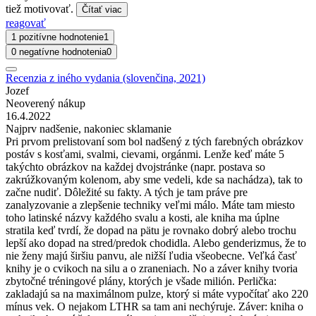
tiež motivovať.
Čítať viac
reagovať
1 pozitívne hodnotenie
1
0 negatívne hodnotenia
0
Recenzia z iného vydania (slovenčina, 2021)
Jozef
Neoverený nákup
16.4.2022
Najprv nadšenie, nakoniec sklamanie
Pri prvom prelistovaní som bol nadšený z tých farebných obrázkov
postáv s kosťami, svalmi, cievami, orgánmi. Lenže keď máte 5
takýchto obrázkov na každej dvojstránke (napr. postava so
zakrúžkovaným kolenom, aby sme vedeli, kde sa nachádza), tak to
začne nudiť. Dôležité su fakty. A tých je tam práve pre
zanalyzovanie a zlepšenie techniky veľmi málo. Máte tam miesto
toho latinské názvy každého svalu a kosti, ale kniha ma úplne
stratila keď tvrdí, že dopad na pätu je rovnako dobrý alebo trochu
lepší ako dopad na stred/predok chodidla. Alebo genderizmus, že to
nie ženy majú širšiu panvu, ale nižší ľudia všeobecne. Veľká časť
knihy je o cvikoch na silu a o zraneniach. No a záver knihy tvoria
zbytočné tréningové plány, ktorých je všade milión. Perlička:
zakladajú sa na maximálnom pulze, ktorý si máte vypočítať ako 220
mínus vek. O nejakom LTHR sa tam ani nechýruje. Záver: kniha o