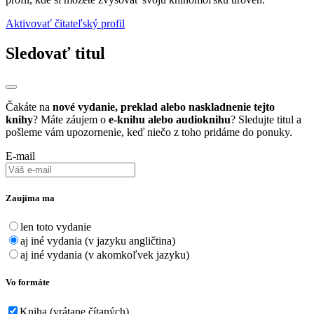
Aktivovať čitateľský profil
Sledovať titul
Čakáte na
nové vydanie, preklad alebo naskladnenie tejto
knihy
? Máte záujem o
e-knihu alebo audioknihu
? Sledujte titul a
pošleme vám upozornenie, keď niečo z toho pridáme do ponuky.
E-mail
Zaujíma ma
len toto vydanie
aj iné vydania (v jazyku angličtina)
aj iné vydania (v akomkoľvek jazyku)
Vo formáte
Kniha (vrátane čítaných)