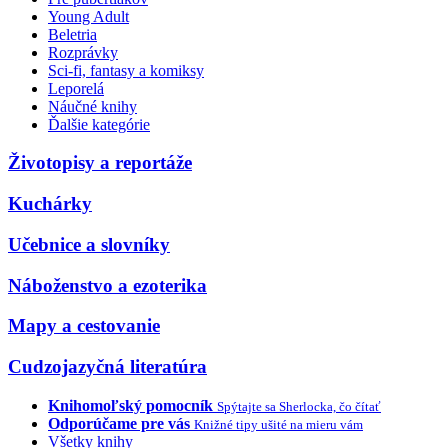
Young Adult
Beletria
Rozprávky
Sci-fi, fantasy a komiksy
Leporelá
Náučné knihy
Ďalšie kategórie
Životopisy a reportáže
Kuchárky
Učebnice a slovníky
Náboženstvo a ezoterika
Mapy a cestovanie
Cudzojazyčná literatúra
Knihomoľský pomocník
Spýtajte sa Sherlocka, čo čítať
Odporúčame pre vás
Knižné tipy ušité na mieru vám
Všetky knihy