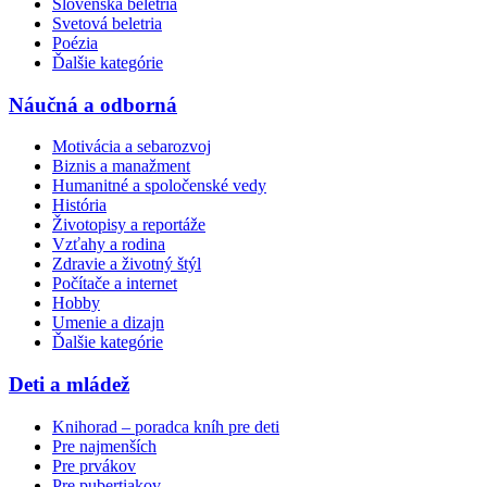
Slovenská beletria
Svetová beletria
Poézia
Ďalšie kategórie
Náučná a odborná
Motivácia a sebarozvoj
Biznis a manažment
Humanitné a spoločenské vedy
História
Životopisy a reportáže
Vzťahy a rodina
Zdravie a životný štýl
Počítače a internet
Hobby
Umenie a dizajn
Ďalšie kategórie
Deti a mládež
Knihorad – poradca kníh pre deti
Pre najmenších
Pre prvákov
Pre pubertiakov