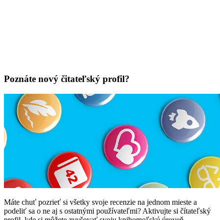
Poznáte nový čitateľský profil?
Máte chuť pozrieť si všetky svoje recenzie na jednom mieste a
podeliť sa o ne aj s ostatnými používateľmi? Aktivujte si čítateľský
profil, kde si môžete zvyšovať svoju knihomoľskú úroveň.