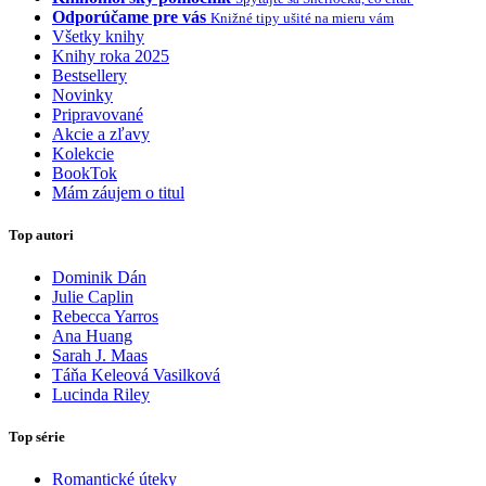
Odporúčame pre vás
Knižné tipy ušité na mieru vám
Všetky knihy
Knihy roka 2025
Bestsellery
Novinky
Pripravované
Akcie a zľavy
Kolekcie
BookTok
Mám záujem o titul
Top autori
Dominik Dán
Julie Caplin
Rebecca Yarros
Ana Huang
Sarah J. Maas
Táňa Keleová Vasilková
Lucinda Riley
Top série
Romantické úteky