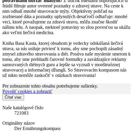
potravinami udržať mladým?
Z tisícok miestami odporujúcich si
štúdií filtruje autor overené poznatky o zdravej strave. Na ceste k
nim odhalí mnohé stravovacie mýty. Objektívny pohľad na
zozbierané dáta a poznatky uplynulých desaťročí odhaľuje: mnohé
veci, ktoré považujeme za zdravú stravu, môžu značne škodiť
nášmu telu. A naopak, niektoré potraviny so zlou povesťou sa ukážu
ako veľmi liečivá medicína.
Kniha Basa Kasta, ktorej obsahom je vedecky odskúšaná liečivá
strava, sa nás usiluje priviesť k tomu, aby sme pochopili zásadný
zmysel zdravého stravovania a diét. Posúva naše myslenie smerom k
tomu, aby sme prehliadli čarovné formulky a zavádzajúce reklamy
samozvaných diétnych guru a lepšie sa vyznali v monštruóznej
stravovacej a informačnej džungli. So Stravovacím kompasom nás
už nikto nemôže zaskočiť v otázkach stravovania!
Pre zobrazenie tohto obsahu potrebujeme sušienky.
Povoliť cookies a zobraziť
Čítať viac
Naše katalógové číslo
721083
Originálny názov
Der Ernährungskompass