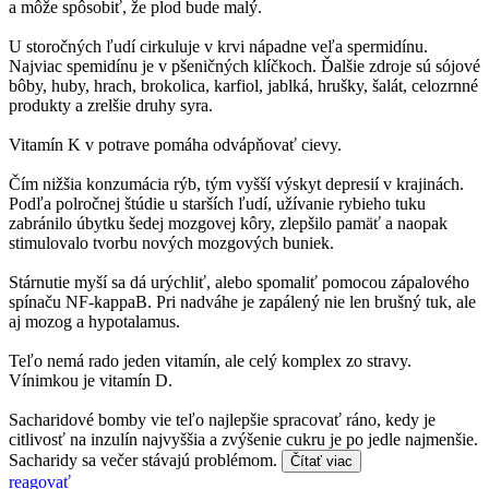
a môže spôsobiť, že plod bude malý.
U storočných ľudí cirkuluje v krvi nápadne veľa spermidínu.
Najviac spemidínu je v pšeničných klíčkoch. Ďalšie zdroje sú sójové
bôby, huby, hrach, brokolica, karfiol, jablká, hrušky, šalát, celozrnné
produkty a zrelšie druhy syra.
Vitamín K v potrave pomáha odvápňovať cievy.
Čím nižšia konzumácia rýb, tým vyšší výskyt depresií v krajinách.
Podľa polročnej štúdie u starších ľudí, užívanie rybieho tuku
zabránilo úbytku šedej mozgovej kôry, zlepšilo pamäť a naopak
stimulovalo tvorbu nových mozgových buniek.
Stárnutie myší sa dá urýchliť, alebo spomaliť pomocou zápalového
spínaču NF-kappaB. Pri nadváhe je zapálený nie len brušný tuk, ale
aj mozog a hypotalamus.
Teľo nemá rado jeden vitamín, ale celý komplex zo stravy.
Vínimkou je vitamín D.
Sacharidové bomby vie teľo najlepšie spracovať ráno, kedy je
citlivosť na inzulín najvyššia a zvýšenie cukru je po jedle najmenšie.
Sacharidy sa večer stávajú problémom.
Čítať viac
reagovať