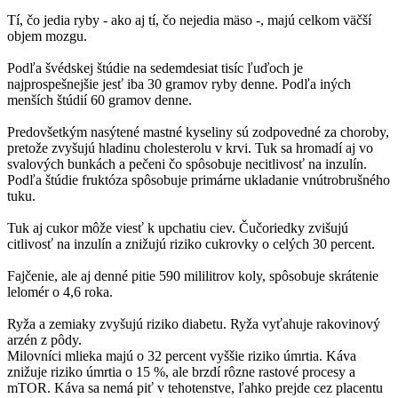
Tí, čo jedia ryby - ako aj tí, čo nejedia mäso -, majú celkom väčší
objem mozgu.
Podľa švédskej štúdie na sedemdesiat tisíc ľuďoch je
najprospešnejšie jesť iba 30 gramov ryby denne. Podľa iných
menších štúdií 60 gramov denne.
Predovšetkým nasýtené mastné kyseliny sú zodpovedné za choroby,
pretože zvyšujú hladinu cholesterolu v krvi. Tuk sa hromadí aj vo
svalových bunkách a pečeni čo spôsobuje necitlivosť na inzulín.
Podľa štúdie fruktóza spôsobuje primárne ukladanie vnútrobrušného
tuku.
Tuk aj cukor môže viesť k upchatiu ciev. Čučoriedky zvišujú
citlivosť na inzulín a znižujú riziko cukrovky o celých 30 percent.
Fajčenie, ale aj denné pitie 590 mililitrov koly, spôsobuje skrátenie
lelomér o 4,6 roka.
Ryža a zemiaky zvyšujú riziko diabetu. Ryža vyťahuje rakovinový
arzén z pôdy.
Milovníci mlieka majú o 32 percent vyššie riziko úmrtia. Káva
znižuje riziko úmrtia o 15 %, ale brzdí rôzne rastové procesy a
mTOR. Káva sa nemá piť v tehotenstve, ľahko prejde cez placentu