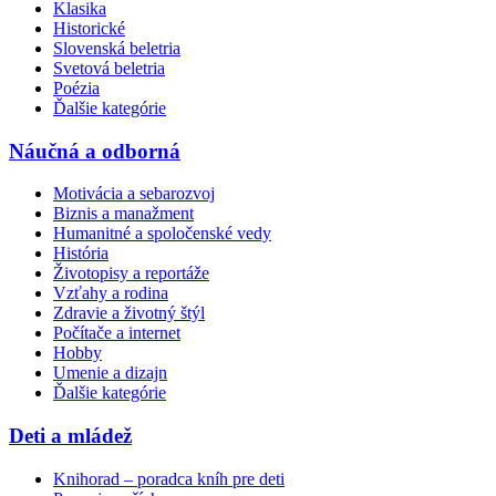
Klasika
Historické
Slovenská beletria
Svetová beletria
Poézia
Ďalšie kategórie
Náučná a odborná
Motivácia a sebarozvoj
Biznis a manažment
Humanitné a spoločenské vedy
História
Životopisy a reportáže
Vzťahy a rodina
Zdravie a životný štýl
Počítače a internet
Hobby
Umenie a dizajn
Ďalšie kategórie
Deti a mládež
Knihorad – poradca kníh pre deti