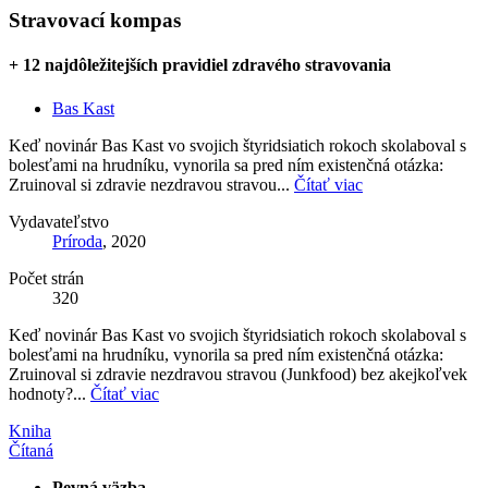
Stravovací kompas
+ 12 najdôležitejších pravidiel zdravého stravovania
Bas Kast
Keď novinár Bas Kast vo svojich štyridsiatich rokoch skolaboval s
bolesťami na hrudníku, vynorila sa pred ním existenčná otázka:
Zruinoval si zdravie nezdravou stravou...
Čítať viac
Vydavateľstvo
Príroda
, 2020
Počet strán
320
Keď novinár Bas Kast vo svojich štyridsiatich rokoch skolaboval s
bolesťami na hrudníku, vynorila sa pred ním existenčná otázka:
Zruinoval si zdravie nezdravou stravou (Junkfood) bez akejkoľvek
hodnoty?...
Čítať viac
Kniha
Čítaná
Pevná väzba