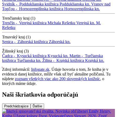
Svidník -
Podduklianska knižnica
Podduklianska kn.
Vranov nad
Topľou -
Hornozemplínska knižnica
Hornozemplínska kn.
Trenčiansky kraj (1)
Trenčín -
Verejná knižnica Michala Rešetku
Verejná kn. M.
Rešetku
Trnavský kraj (1)
Senica -
Záhorská knižnica
Záhorská kn.
Žilinský kraj (3)
Čadca -
Kysucká knižnica
Kysucká kn.
Martin -
Turčianska
knižnica
Turčianska kn.
Žilina -
Krajská knižnica
Krajská kn.
Zdroj informácií:
Infogate.sk
. Údaje hovoria o tom, že kniha je v
evidencii danej knižnice, môže však už byť aktuálne požičaná. Tu
nájdete
zoznam všetkých viac ako 200 slovenských knižníc
, o
ktorých máme údaje.
Naši škriatkovia odporúčajú
Predchádzajúce
Ďalšie