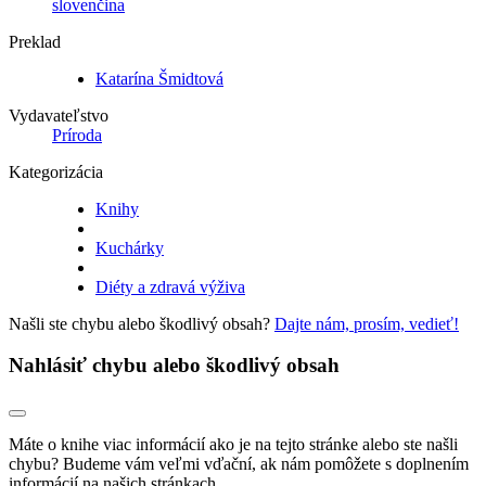
slovenčina
Preklad
Katarína Šmidtová
Vydavateľstvo
Príroda
Kategorizácia
Knihy
Kuchárky
Diéty a zdravá výživa
Našli ste chybu alebo škodlivý obsah?
Dajte nám, prosím, vedieť!
Nahlásiť chybu alebo škodlivý obsah
Máte o knihe viac informácií ako je na tejto stránke alebo ste našli
chybu? Budeme vám veľmi vďační, ak nám pomôžete s doplnením
informácií na našich stránkach.