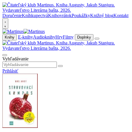
Doručenie
Kníhkupectvá
Knihovrátok
Poukážky
Knižný blog
Kontakt
E-knihy
Audioknihy
Hry
Filmy
Knihy
Doplnky
Vyhľadávanie
Prihlásiť