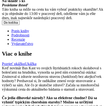
Na sklade 5 ks
Posielame ihneď
Táto kniha sa môže na cestu ku vám vybrať prakticky okamžite! Ak
si ju objednáte do 13:00 v pracovný deň, odošleme vám ju ešte
dnes, inak najneskôr nasledujúci pracovný deň.
Do košíka
Popis knihy
Podrobnosti
Recenzie
Vydavateľstvo
Viac o knihe
Pozrieť ukážku
Ukážka
Keď novinár Bas Kast vo svojich štyridsiatich rokoch skolaboval s
bolesťami na hrudníku, vynorila sa pred ním existenčná otázka:
Zruinoval si zdravie nezdravou stravou (Junkfood) bez akejkoľvek
hodnoty? Predsavzal si, že radikálne zmení svoje stravovanie a
vylieči sa sám. Ale čo je skutočne zdravé? Začala sa mnohoročná
výskumná cesta do aktuálneho bádania o starnutí a stravovaní.
Čo jedia dlhoveké národy? Ako sa efektívne chudne? Dá sa
vyhnúť typickým chorobám staroby? Možno sa určitými