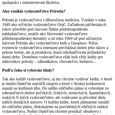
spolupráci s ministerstvom školstva.
Ako vzniklo vydavateľstvo Príroda?
Príroda je vydavateľstvo s dlhoročnou tradíciou. Vzniklo v roku
1949 ako roľnícke vydavateľstvo Oráč. Začiatkom päťdesiatych
rokov pôsobilo pod názvom Štátne pôdohospodárske
nakladateľstvo, neskôr ako Slovenské vydavateľstvo
pôdohospodárskej literatúry a od roku 1969 už pod súčasným
názvom Príroda ako vydavateľstvo kníh a časopisov. Počas
existencie vydavateľstva zmenami prechádzal nielen jeho názov a
právne formy, ale aj produkcia, ktorá odzrkadľovala požiadavky
danej doby. Doménou vydavateľstva však boli vždy knihy pre
milovníkov prírody – záhradkárov, chovateľov, hubárov...
Podľa čoho si vyberáte tituly?
Tak ako každé vydavateľstvo, aj my chceme vydávať knihy, o ktoré
je medzi čitateľmi najväčší záujem a ktoré v širokej konkurencii
uspejú na knižnom trhu. Do nášho edičného plánu si vyberáme zo
zahraničných titulov poľských, českých, nemeckých, španielskych,
ruských či iných vydavateľstiev, ale vydávame aj pôvodné diela
našich domácich autorov. O každej knihe, ktorú plánujeme zaradiť
do edičného plánu, diskutujeme na pravidelných edičných radách
vydavateľstva. Našim čitateľom chceme ponúkať obsahovo i