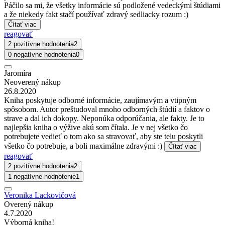
Páčilo sa mi, že všetky informácie sú podložené vedeckými štúdiami
a že niekedy fakt stačí používať zdravý sedliacky rozum :)
Čítať viac
reagovať
2 pozitívne hodnotenia
2
0 negatívne hodnotenia
0
Jaromíra
Neoverený nákup
26.8.2020
Kniha poskytuje odborné informácie, zaujímavým a vtipným
spôsobom. Autor preštudoval mnoho odborných štúdií a faktov o
strave a dal ich dokopy. Neponúka odporúčania, ale fakty. Je to
najlepšia kniha o výžive akú som čítala. Je v nej všetko čo
potrebujete vedieť o tom ako sa stravovať, aby ste telu poskytli
všetko čo potrebuje, a boli maximálne zdravými :)
Čítať viac
reagovať
2 pozitívne hodnotenia
2
1 negatívne hodnotenie
1
Veronika Lackovičová
Overený nákup
4.7.2020
Výborná kniha!