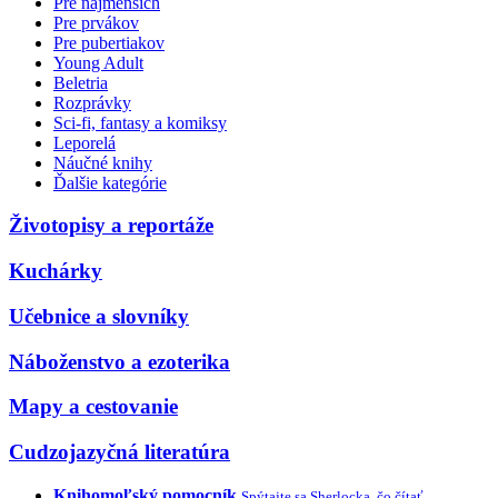
Pre najmenších
Pre prvákov
Pre pubertiakov
Young Adult
Beletria
Rozprávky
Sci-fi, fantasy a komiksy
Leporelá
Náučné knihy
Ďalšie kategórie
Životopisy a reportáže
Kuchárky
Učebnice a slovníky
Náboženstvo a ezoterika
Mapy a cestovanie
Cudzojazyčná literatúra
Knihomoľský pomocník
Spýtajte sa Sherlocka, čo čítať