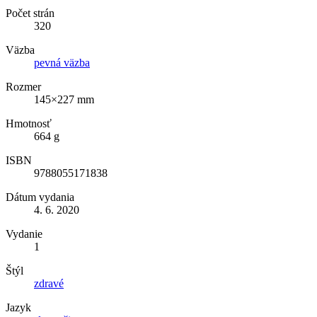
Počet strán
320
Väzba
pevná väzba
Rozmer
145×227 mm
Hmotnosť
664 g
ISBN
9788055171838
Dátum vydania
4. 6. 2020
Vydanie
1
Štýl
zdravé
Jazyk