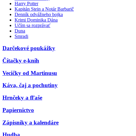
Harry Potter
Kapitán Stein a Notár Barbarič
Denník odvážneho bojka
Krimi Dominika Dána
Učím sa rozprávať
Duna
Smradi
Darčekové poukážky
Čítačky e-kníh
Vecičky od Martinusu
Káva, čaj a pochutiny
Hrnčeky a fľaše
Papiernictvo
Zápisníky a kalendáre
Hudba