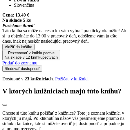
Slovenčina
Cena:
13,40 €
Na sklade 5 ks
Posielame ihneď
Táto kniha sa môže na cestu ku vám vybrať prakticky okamžite! Ak
si ju objednáte do 13:00 v pracovný deň, odošleme vám ju ešte
dnes, inak najneskôr nasledujúci pracovný deň.
Vložiť do košíka
Rezervovať v kníhkupectve
Na sklade v 12 kníhkupectvách
Pridať do zoznamu
Sledovať dostupnosť
Dostupné v
23 knižniciach
.
Požičať v knižnici
V ktorých knižniciach majú túto knihu?
Chcete si túto knihu požičať z knižnice? Toto je zoznam knižníc, v
ktorých ju majú. Po kliknutí na názov vás presmerujeme priamo na
stránku knižnice, kde si môžete overiť jej dostupnosť a prípadne ju
aj priamo rezervovať.