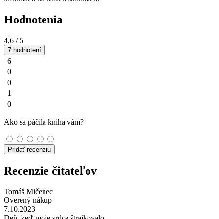
Hodnotenia
4,6
/ 5
7 hodnotení
6
0
0
1
0
Ako sa páčila kniha vám?
Pridať recenziu
Recenzie čitateľov
Tomáš Mičenec
Overený nákup
7.10.2023
Deň, keď moje srdce štrajkovalo