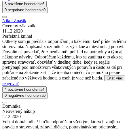
6 pozitívne hodnotenia
6
0 negatívne hodnotenia
0
Nikol Znášik
Overený zákazník
11.12.2020
Perfektná kniha!
Odkedy som ju prečítala odporúčam ju každému, keď príde na tému
stravovania. Napísaná zrozumiteľne, výstižne a miestami aj pobaví.
Dovolím si povedať, že zmenila môj pohľad na potraviny a tým aj
nákupné návyky. Odporúčam každému, kto sa zaujíma o to ako sa
správne stravovať, obzvlásť v dnešnej dobe, kedy sa regále
prehýbajú pod množstvom všakovakých potravín a často sa dá pri
pohľade na zloženie zistiť, že ide iba o niečo, čo je možno pekne
zabalené no výživová hodnota a osoh je viac než bieda.
Čítať viac
reagovať
4 pozitívne hodnotenia
4
0 negatívne hodnotenia
0
Dominika
Neoverený nákup
5.12.2020
Veľmi dobrá kniha! Určite odporúčam všetkým, ktorých zaujíma
pravda o stravovaní, zdraví, diétach, potravinárskom priemysle...