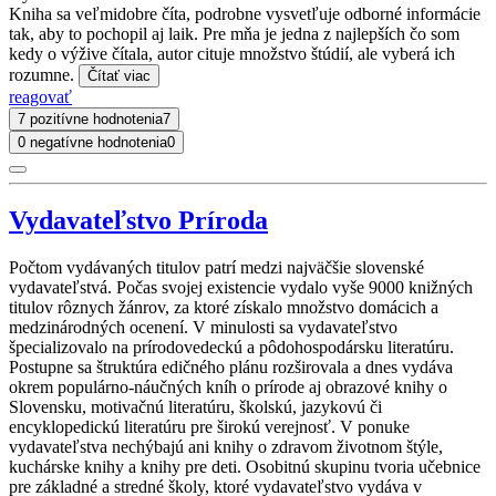
Kniha sa veľmidobre číta, podrobne vysvetľuje odborné informácie
tak, aby to pochopil aj laik. Pre mňa je jedna z najlepších čo som
kedy o výžive čítala, autor cituje množstvo štúdií, ale vyberá ich
rozumne.
Čítať viac
reagovať
7 pozitívne hodnotenia
7
0 negatívne hodnotenia
0
Vydavateľstvo Príroda
Počtom vydávaných titulov patrí medzi najväčšie slovenské
vydavateľstvá. Počas svojej existencie vydalo vyše 9000 knižných
titulov rôznych žánrov, za ktoré získalo množstvo domácich a
medzinárodných ocenení. V minulosti sa vydavateľstvo
špecializovalo na prírodovedeckú a pôdohospodársku literatúru.
Postupne sa štruktúra edičného plánu rozširovala a dnes vydáva
okrem populárno-náučných kníh o prírode aj obrazové knihy o
Slovensku, motivačnú literatúru, školskú, jazykovú či
encyklopedickú literatúru pre širokú verejnosť. V ponuke
vydavateľstva nechýbajú ani knihy o zdravom životnom štýle,
kuchárske knihy a knihy pre deti. Osobitnú skupinu tvoria učebnice
pre základné a stredné školy, ktoré vydavateľstvo vydáva v