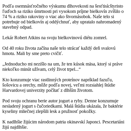
Podľa osemnásťročného výskumu dlhovekosti na šesťtisícštyristo
ľuďoch sa riziko úmrtnosti pri vysokom príjme bielkovín zvíšilo o
74 % a riziko rakoviny o viac ako štvornásobok. Naše telo si
potrebuje od bielkovín aj oddýchnuť, aby upratalo nahromadený
stavebný odpad.
Lekár Robert Atkins na svoju bielkovinovú diétu zomrel.
Od 40 roku života začína naše telo strácať každý deň svalovú
hmotu. Mali by sme preto cvičiť.
„Jednoducho mi nezišlo na um, že ten kúsok mäsa, ktorý si práve
niekoľko minút užívam, celý život trpel...“
Kto konzumuje viac rastlinných proteínov napríklad fazuľu,
šošovicu a orechy, môže podľa novej, veľmi rozsiahlej štúdie
Harvardovej univerzity počítať z dlhším životom.
Pod svoju ochranu berie autor jogurt a ryby. Denne konzumuje
nesladený jogurt s čučoriedkami. Malá štúdia ukázala, že baktérie
kyseliny mliečnej zlepšili lesk a pružnosť pokožky.
K nadlhšie žijúcim národom patria okinavskí Japonci. Pescetariáni
žijú najdlhšie.