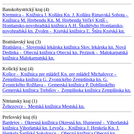
Banskobystrický kraj (4)
Kremnica -
Knižnica J. Kollára
Kn. J. Kollára
Rimavská Sobota -
Knižnica M. Hrebendu
Kn. M. Hrebendu
Veľký Krtíš -
Hontiansko-novohradská knižnica A.H. Škultétyho
Hontiansko-
novohradská kn.
Zvolen -
Krajská knižnica Ľ. Štúra
Krajská kn.
Bratislavský kraj (3)
Bratislava -
Slovenská lekárska knižnica
Slov. lekárska kn.
Nová
Dedinka -
Obecná knižnica
Obecná kn.
Pezinok -
Malokarpatská
knižnica
Malokarpatská kn.
Košický kraj (4)
Košice -
Knižnica pre mládež
Kn. pre mládež
Michalovce -
Zemplínska knižnica G. Zvonického
Zemplínska kn. G.
Zvonického
Rožňava -
Gemerská knižnica P. Dobšinského
Gemerská knižnica
Trebišov -
Zemplínska knižnica
Zemplínska kn.
Nitriansky kraj (1)
Želiezovce -
Mestská knižnica
Mestská kn.
Prešovský kraj (6)
Bardejov -
Okresná knižnica
Okresná kn.
Humenné -
Vihorlatská
knižnica
Vihorlatská kn.
Levoča -
Knižnica J. Henkela
Kn. J.
Henkela
Šarišské Sokolovce -
Obecná knižnica
Obecná kn.