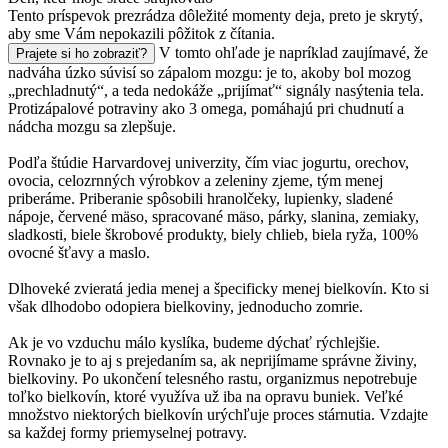
Tento príspevok prezrádza dôležité momenty deja, preto je skrytý,
aby sme Vám nepokazili pôžitok z čítania.
V tomto ohľade je napríklad zaujímavé, že
Prajete si ho zobraziť?
nadváha úzko súvisí so zápalom mozgu: je to, akoby bol mozog
„prechladnutý“, a teda nedokáže „prijímať“ signály nasýtenia tela.
Protizápalové potraviny ako 3 omega, pomáhajú pri chudnutí a
nádcha mozgu sa zlepšuje.
Podľa štúdie Harvardovej univerzity, čím viac jogurtu, orechov,
ovocia, celozrnných výrobkov a zeleniny zjeme, tým menej
priberáme. Priberanie spôsobili hranolčeky, lupienky, sladené
nápoje, červené mäso, spracované mäso, párky, slanina, zemiaky,
sladkosti, biele škrobové produkty, biely chlieb, biela ryža, 100%
ovocné šťavy a maslo.
Dlhoveké zvieratá jedia menej a špecificky menej bielkovín. Kto si
však dlhodobo odopiera bielkoviny, jednoducho zomrie.
Ak je vo vzduchu málo kyslíka, budeme dýchať rýchlejšie.
Rovnako je to aj s prejedaním sa, ak neprijímame správne živiny,
bielkoviny. Po ukončení telesného rastu, organizmus nepotrebuje
toľko bielkovín, ktoré využíva už iba na opravu buniek. Veľké
množstvo niektorých bielkovín urýchľuje proces stárnutia. Vzdajte
sa každej formy priemyselnej potravy.