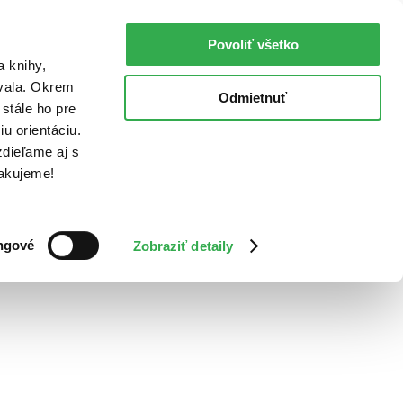
Povoliť všetko
a knihy,
ovala. Okrem
Odmietnuť
stále ho pre
u orientáciu.
dieľame aj s
Ďakujeme!
ngové
Zobraziť detaily