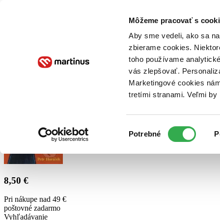
Doručenie
Kníhkupectvá
Knihovrátok
Poukážky
Knižný blog
Kontakt
Môžeme pracovať s cooki
Aby sme vedeli, ako sa na 
zbierame cookies. Niektor
E-knihy
Audioknihy
Hry
Filmy
Knihy
Doplnky
toho používame analytické
vás zlepšovať. Personaliz
Vyhľadávanie
Marketingové cookies nám 
tretími stranami. Veľmi b
Prihlásiť
Výber
Potrebné
P
súhlasu
8,50 €
Pri nákupe nad 49 €
poštovné zadarmo
Vyhľadávanie