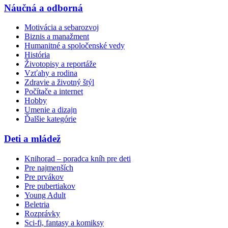
Náučná a odborná
Motivácia a sebarozvoj
Biznis a manažment
Humanitné a spoločenské vedy
História
Životopisy a reportáže
Vzťahy a rodina
Zdravie a životný štýl
Počítače a internet
Hobby
Umenie a dizajn
Ďalšie kategórie
Deti a mládež
Knihorad – poradca kníh pre deti
Pre najmenších
Pre prvákov
Pre pubertiakov
Young Adult
Beletria
Rozprávky
Sci-fi, fantasy a komiksy