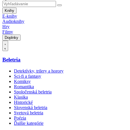
Knihy
E-knihy
Audioknihy
Hry
Filmy
Doplnky
Beletria
Detektívky, trilery a horory
Sci-fi a fantasy
Komiksy
Romantika
Spoločenská beletria
Klasika
Historické
Slovenská beletria
Svetová beletria
Poézia
Ďalšie kategórie