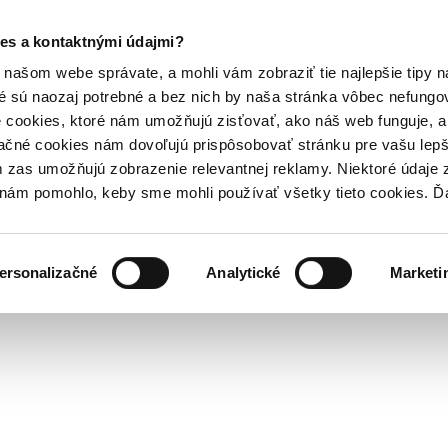
es a kontaktnými údajmi?
našom webe správate, a mohli vám zobraziť tie najlepšie tipy n
é sú naozaj potrebné a bez nich by naša stránka vôbec nefung
 cookies, ktoré nám umožňujú zisťovať, ako náš web funguje, a 
ačné cookies nám dovoľujú prispôsobovať stránku pre vašu lepši
zas umožňujú zobrazenie relevantnej reklamy. Niektoré údaje z
y nám pomohlo, keby sme mohli používať všetky tieto cookies. 
ersonalizačné
Analytické
Marketi