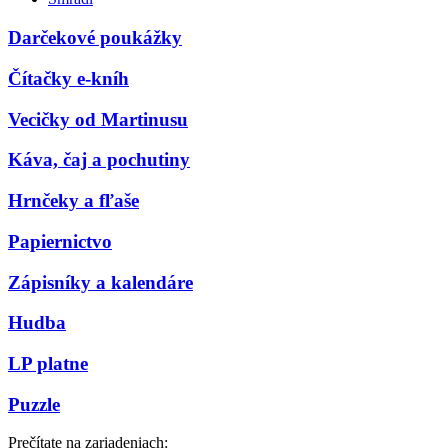
Darčekové poukážky
Čítačky e-kníh
Vecičky od Martinusu
Káva, čaj a pochutiny
Hrnčeky a fľaše
Papiernictvo
Zápisníky a kalendáre
Hudba
LP platne
Puzzle
Prečítate na zariadeniach: