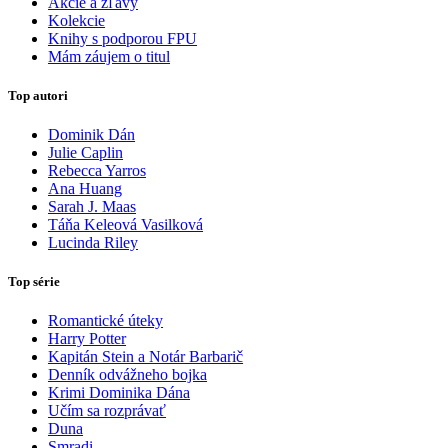
Akcie a zľavy
Kolekcie
Knihy s podporou FPU
Mám záujem o titul
Top autori
Dominik Dán
Julie Caplin
Rebecca Yarros
Ana Huang
Sarah J. Maas
Táňa Keleová Vasilková
Lucinda Riley
Top série
Romantické úteky
Harry Potter
Kapitán Stein a Notár Barbarič
Denník odvážneho bojka
Krimi Dominika Dána
Učím sa rozprávať
Duna
Smradi