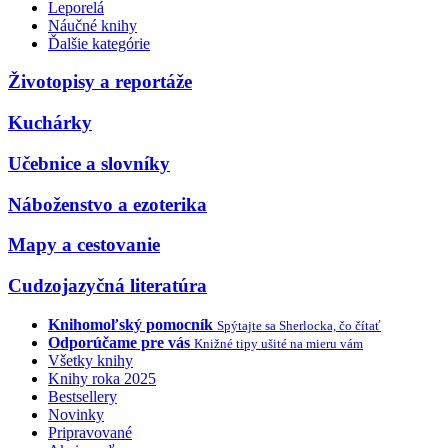
Leporelá
Náučné knihy
Ďalšie kategórie
Životopisy a reportáže
Kuchárky
Učebnice a slovníky
Náboženstvo a ezoterika
Mapy a cestovanie
Cudzojazyčná literatúra
Knihomoľský pomocník
Spýtajte sa Sherlocka, čo čítať
Odporúčame pre vás
Knižné tipy ušité na mieru vám
Všetky knihy
Knihy roka 2025
Bestsellery
Novinky
Pripravované