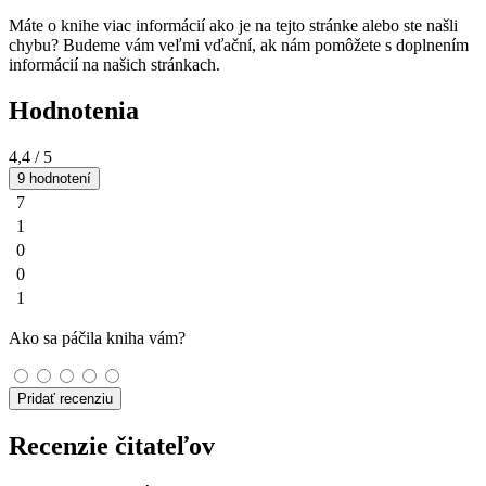
Máte o knihe viac informácií ako je na tejto stránke alebo ste našli
chybu? Budeme vám veľmi vďační, ak nám pomôžete s doplnením
informácií na našich stránkach.
Hodnotenia
4,4
/ 5
9 hodnotení
7
1
0
0
1
Ako sa páčila kniha vám?
Pridať recenziu
Recenzie čitateľov