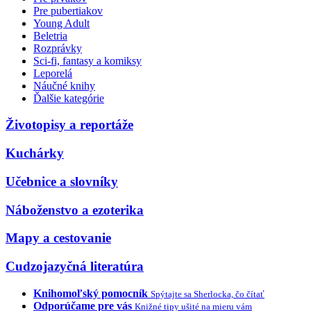
Pre pubertiakov
Young Adult
Beletria
Rozprávky
Sci-fi, fantasy a komiksy
Leporelá
Náučné knihy
Ďalšie kategórie
Životopisy a reportáže
Kuchárky
Učebnice a slovníky
Náboženstvo a ezoterika
Mapy a cestovanie
Cudzojazyčná literatúra
Knihomoľský pomocník
Spýtajte sa Sherlocka, čo čítať
Odporúčame pre vás
Knižné tipy ušité na mieru vám