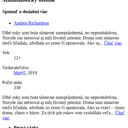
Spomaľ a dosiahni viac
Andrea Richardson
Dlhé roky som bola sústavne zaneprázdnená, no neproduktívna.
Navyše ma stresoval aj môj životný priestor. Doma som sústavne
niečo hľadala, zdvíhala zo zeme či upratovala. Ako sa...
Čítať viac
Vek
12+
Vydavateľstvo
Motýľ
, 2019
Počet strán
230
Dlhé roky som bola sústavne zaneprázdnená, no neproduktívna.
Navyše ma stresoval aj môj životný priestor. Doma som sústavne
niečo hľadala, zdvíhala zo zeme či upratovala. Ako sa vraví – chaos
doma, chaos v hlave. Za tých pár rokov som vyskúšala veľa...
Čítať
viac
Pevná väzba