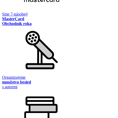
Sme 7-násobný
MasterCard
Obchodník roka
Organizujeme
množstvo besied
s autormi