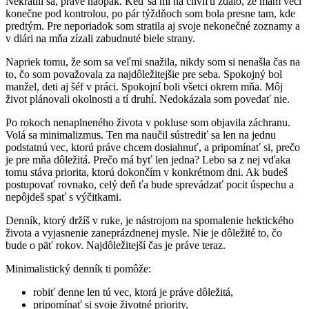
Nekrátili sa, práve naopak. Keď sa mi na chvíľu zdalo, že mám veci
konečne pod kontrolou, po pár týždňoch som bola presne tam, kde
predtým. Pre neporiadok som stratila aj svoje nekonečné zoznamy a
v diári na mňa zízali zabudnuté biele strany.
Napriek tomu, že som sa veľmi snažila, nikdy som si nenašla čas na
to, čo som považovala za najdôležitejšie pre seba. Spokojný bol
manžel, deti aj šéf v práci. Spokojní boli všetci okrem mňa. Môj
život plánovali okolnosti a tí druhí. Nedokázala som povedať nie.
Po rokoch nenaplneného života v pokluse som objavila záchranu.
Volá sa minimalizmus. Ten ma naučil sústrediť sa len na jednu
podstatnú vec, ktorú práve chcem dosiahnuť, a pripomínať si, prečo
je pre mňa dôležitá. Prečo má byť len jedna? Lebo sa z nej vďaka
tomu stáva priorita, ktorú dokončím v konkrétnom dni. Ak budeš
postupovať rovnako, celý deň ťa bude sprevádzať pocit úspechu a
nepôjdeš spať s výčitkami.
Denník, ktorý držíš v ruke, je nástrojom na spomalenie hektického
života a vyjasnenie zaneprázdnenej mysle. Nie je dôležité to, čo
bude o päť rokov. Najdôležitejší čas je práve teraz.
Minimalistický denník ti pomôže:
robiť denne len tú vec, ktorá je práve dôležitá,
pripomínať si svoje životné priority,