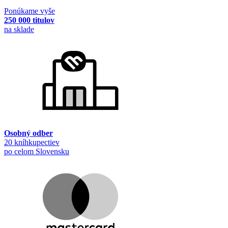
Ponúkame vyše
250 000 titulov
na sklade
Osobný odber
20 kníhkupectiev
po celom Slovensku