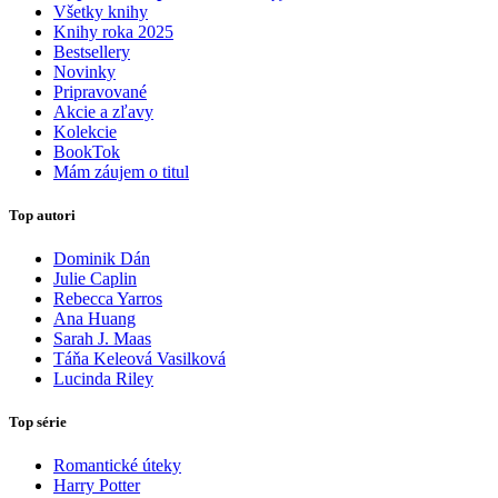
Všetky knihy
Knihy roka 2025
Bestsellery
Novinky
Pripravované
Akcie a zľavy
Kolekcie
BookTok
Mám záujem o titul
Top autori
Dominik Dán
Julie Caplin
Rebecca Yarros
Ana Huang
Sarah J. Maas
Táňa Keleová Vasilková
Lucinda Riley
Top série
Romantické úteky
Harry Potter