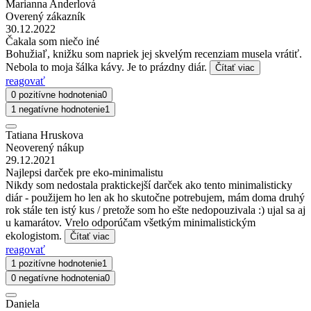
Marianna Anderlová
Overený zákazník
30.12.2022
Čakala som niečo iné
Bohužiaľ, knižku som napriek jej skvelým recenziam musela vrátiť.
Nebola to moja šálka kávy. Je to prázdny diár.
Čítať viac
reagovať
0 pozitívne hodnotenia
0
1 negatívne hodnotenie
1
Tatiana Hruskova
Neoverený nákup
29.12.2021
Najlepsi darček pre eko-minimalistu
Nikdy som nedostala praktickejší darček ako tento minimalisticky
diár - použijem ho len ak ho skutočne potrebujem, mám doma druhý
rok stále ten istý kus / pretože som ho ešte nedopouzivala :) ujal sa aj
u kamarátov. Vrelo odporúčam všetkým minimalistickým
ekologistom.
Čítať viac
reagovať
1 pozitívne hodnotenie
1
0 negatívne hodnotenia
0
Daniela