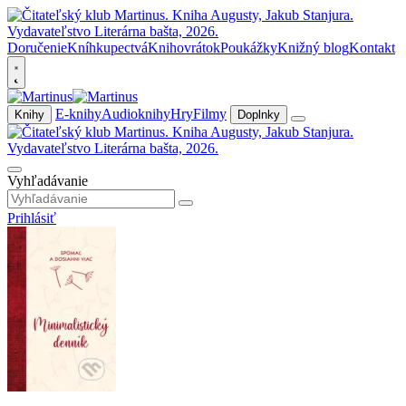
Doručenie
Kníhkupectvá
Knihovrátok
Poukážky
Knižný blog
Kontakt
E-knihy
Audioknihy
Hry
Filmy
Knihy
Doplnky
Vyhľadávanie
Prihlásiť