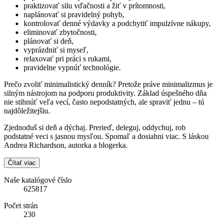
praktizovať silu vďačnosti a žiť v prítomnosti,
naplánovať si pravidelný pohyb,
kontrolovať denné výdavky a podchytiť impulzívne nákupy,
eliminovať zbytočnosti,
plánovať si deň,
vyprázdniť si myseľ,
relaxovať pri práci s rukami,
pravidelne vypnúť technológie.
Prečo zvoliť minimalistický denník? Pretože práve minimalizmus je
silným nástrojom na podporu produktivity. Základ úspešného dňa
nie stihnúť veľa vecí, často nepodstatných, ale spraviť jednu – tú
najdôležitejšiu.
Zjednoduš si deň a dýchaj. Prerieď, deleguj, oddychuj, rob
podstatné veci s jasnou mysľou. Spomaľ a dosiahni viac. S láskou
Andrea Richardson, autorka a blogerka.
Čítať viac
Naše katalógové číslo
625817
Počet strán
230