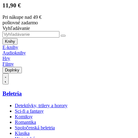
11,90 €
Pri nákupe nad 49 €
poštovné zadarmo
Vyhľadávanie
Knihy
E-knihy
Audioknihy
Hry
Filmy
Doplnky
Beletria
Detektívky, trilery a horory
Sci-fi a fantasy
Komiksy
Romantika
Spoločenská beletria
Klasika