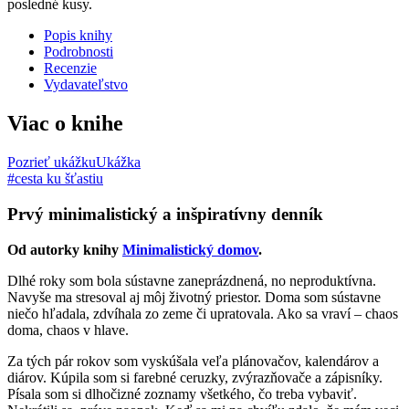
posledné kusy.
Popis knihy
Podrobnosti
Recenzie
Vydavateľstvo
Viac o knihe
Pozrieť ukážku
Ukážka
#cesta ku šťastiu
Prvý minimalistický a inšpiratívny denník
Od autorky knihy
Minimalistický domov
.
Dlhé roky som bola sústavne zaneprázdnená, no neproduktívna.
Navyše ma stresoval aj môj životný priestor. Doma som sústavne
niečo hľadala, zdvíhala zo zeme či upratovala. Ako sa vraví – chaos
doma, chaos v hlave.
Za tých pár rokov som vyskúšala veľa plánovačov, kalendárov a
diárov. Kúpila som si farebné ceruzky, zvýrazňovače a zápisníky.
Písala som si dlhočizné zoznamy všetkého, čo treba vybaviť.