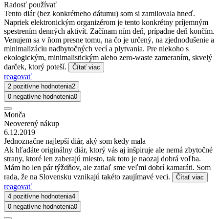
Radosť používať
Tento diár (bez konkrétneho dátumu) som si zamilovala hneď.
Napriek elektronickým organizérom je tento konkrétny príjemným
spestrením denných aktivít. Začínam ním deň, prípadne deň končím.
Venujem sa v ňom presne tomu, na čo je určený, na zjednodušenie a
minimalizáciu nadbytočných vecí a plytvania. Pre niekoho s
ekologickým, minimalistickým alebo zero-waste zameraním, skvelý
darček, ktorý poteší.
Čítať viac
reagovať
2 pozitívne hodnotenia
2
0 negatívne hodnotenia
0
Monča
Neoverený nákup
6.12.2019
Jednoznačne najlepší diár, aký som kedy mala
Ak hľadáte originálny diár, ktorý vás aj inšpiruje ale nemá zbytočné
strany, ktoré len zaberajú miesto, tak toto je naozaj dobrá voľba.
Mám ho len pár týždňov, ale zatiaľ sme veľmi dobrí kamaráti. Som
rada, že na Slovensku vznikajú takéto zaujímavé veci.
Čítať viac
reagovať
4 pozitívne hodnotenia
4
0 negatívne hodnotenia
0