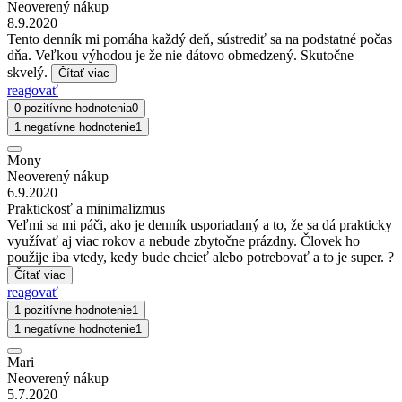
Neoverený nákup
8.9.2020
Tento denník mi pomáha každý deň, sústrediť sa na podstatné počas
dňa. Veľkou výhodou je že nie dátovo obmedzený. Skutočne
skvelý.
Čítať viac
reagovať
0 pozitívne hodnotenia
0
1 negatívne hodnotenie
1
Mony
Neoverený nákup
6.9.2020
Praktickosť a minimalizmus
Veľmi sa mi páči, ako je denník usporiadaný a to, že sa dá prakticky
využívať aj viac rokov a nebude zbytočne prázdny. Človek ho
použije iba vtedy, kedy bude chcieť alebo potrebovať a to je super. ?
Čítať viac
reagovať
1 pozitívne hodnotenie
1
1 negatívne hodnotenie
1
Mari
Neoverený nákup
5.7.2020