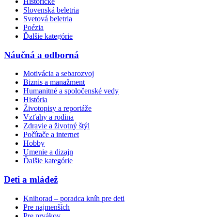
Historické
Slovenská beletria
Svetová beletria
Poézia
Ďalšie kategórie
Náučná a odborná
Motivácia a sebarozvoj
Biznis a manažment
Humanitné a spoločenské vedy
História
Životopisy a reportáže
Vzťahy a rodina
Zdravie a životný štýl
Počítače a internet
Hobby
Umenie a dizajn
Ďalšie kategórie
Deti a mládež
Knihorad – poradca kníh pre deti
Pre najmenších
Pre prvákov