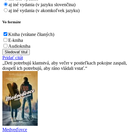
aj iné vydania (v jazyku slovenčina)
aj iné vydania (v akomkoľvek jazyku)
Vo formáte
Kniha (vrátane čítaných)
E-kniha
Audiokniha
Sledovať titul
Pridať citát
Deti potrebujú klamstvá, aby večer v postieľkach pokojne zaspali,
dospelí ich potrebujú, aby ráno vládali vstať.
Medveďovce