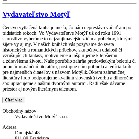
Vydavateľstvo Motýľ
Čerstvo vytlačená kniha je niečo, čo nám neprestáva voňať ani po
tridsiatich rokoch. Vo Vydavateľstve Motýľ už od roku 1991
starostlivo vyberáme to najzaujímavejšie z tém a príbehov, ktorými
žijete vy aj my. V našich knihách vás pozývame do sveta
historických a romantických príbehov, skutočných udalostí či
vzrušujúcich fantasy, motivujeme a inšpirujeme k lepšiemu
a zdravšiemu životu. Naše portfólio zahŕňa predovšetkým beletriu či
populárno-náučnú literatúru, postupne nám pribudla aj edícia kníh
pre najmenších čitateľov s názvom Motýlik.Okrem zahraničnej
literatúry hrdo podporujeme kvalitnú slovenskú tvorbu a dlhoročne
spolupracujeme s našimi dvornými autormi. Radi však dávame
priestor aj novým literárnym talentom.
Čítať viac
Obchodný názov
Vydavateľstvo Motýľ s.r.o.
Adresa
Dunajská 48
811 08 Bratislava