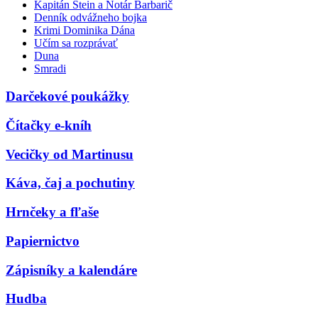
Kapitán Stein a Notár Barbarič
Denník odvážneho bojka
Krimi Dominika Dána
Učím sa rozprávať
Duna
Smradi
Darčekové poukážky
Čítačky e-kníh
Vecičky od Martinusu
Káva, čaj a pochutiny
Hrnčeky a fľaše
Papiernictvo
Zápisníky a kalendáre
Hudba