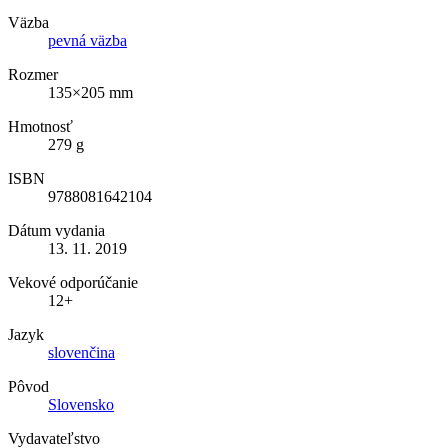
Väzba
pevná väzba
Rozmer
135×205 mm
Hmotnosť
279 g
ISBN
9788081642104
Dátum vydania
13. 11. 2019
Vekové odporúčanie
12+
Jazyk
slovenčina
Pôvod
Slovensko
Vydavateľstvo