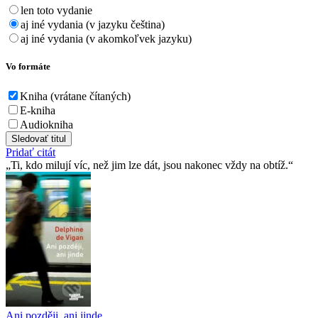
len toto vydanie
aj iné vydania (v jazyku čeština)
aj iné vydania (v akomkoľvek jazyku)
Vo formáte
Kniha (vrátane čítaných)
E-kniha
Audiokniha
Sledovať titul
Pridať citát
Ti, kdo milují víc, než jim lze dát, jsou nakonec vždy na obtíž.
Ani později, ani jinde