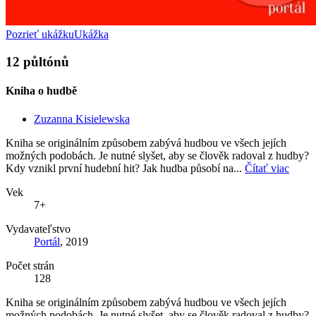
Pozrieť ukážku
Ukážka
12 půltónů
Kniha o hudbě
Zuzanna Kisielewska
Kniha se originálním způsobem zabývá hudbou ve všech jejích
možných podobách. Je nutné slyšet, aby se člověk radoval z hudby?
Kdy vznikl první hudební hit? Jak hudba působí na...
Čítať viac
Vek
7+
Vydavateľstvo
Portál
, 2019
Počet strán
128
Kniha se originálním způsobem zabývá hudbou ve všech jejích
možných podobách. Je nutné slyšet, aby se člověk radoval z hudby?