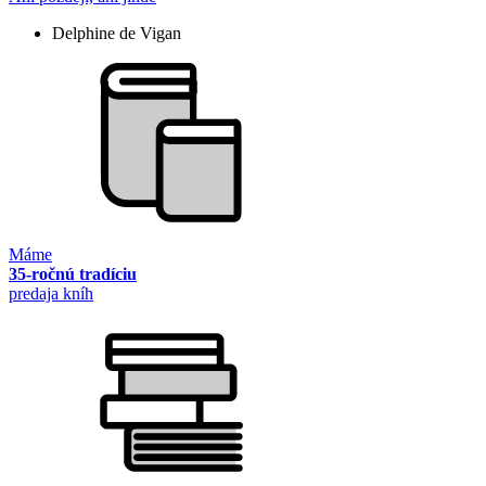
Delphine de Vigan
Máme
35-ročnú tradíciu
predaja kníh