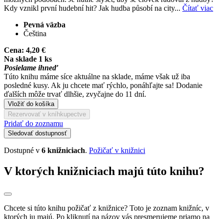
Kdy vznikl první hudební hit? Jak hudba působí na city...
Čítať viac
Pevná väzba
Čeština
Cena:
4,20 €
Na sklade 1 ks
Posielame ihneď
Túto knihu máme síce aktuálne na sklade, máme však už iba
posledné kusy. Ak ju chcete mať rýchlo, ponáhľajte sa! Dodanie
ďalších môže trvať dlhšie, zvyčajne do 11 dní.
Vložiť do košíka
Rezervovať v kníhkupectve
Pridať do zoznamu
Sledovať dostupnosť
Dostupné v
6 knižniciach
.
Požičať v knižnici
V ktorých knižniciach majú túto knihu?
Chcete si túto knihu požičať z knižnice? Toto je zoznam knižníc, v
ktorých ju majú. Po kliknutí na názov vás presmerujeme priamo na