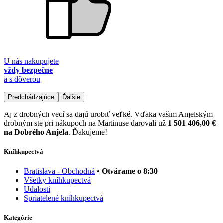
U nás nakupujete
vždy bezpečne
a s dôverou
Predchádzajúce
Ďalšie
Aj z drobných vecí sa dajú urobiť veľké. Vďaka vašim Anjelským
drobným ste pri nákupoch na Martinuse darovali už
1 501 406,00 €
na Dobrého Anjela
. Ďakujeme!
Kníhkupectvá
Bratislava - Obchodná
• Otvárame o 8:30
Všetky kníhkupectvá
Udalosti
Spriatelené kníhkupectvá
Kategórie