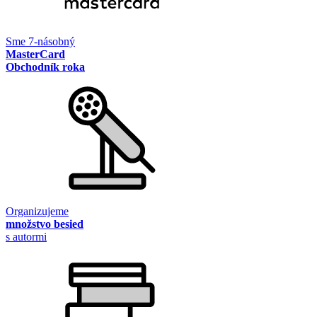
Sme 7-násobný
MasterCard
Obchodník roka
Organizujeme
množstvo besied
s autormi