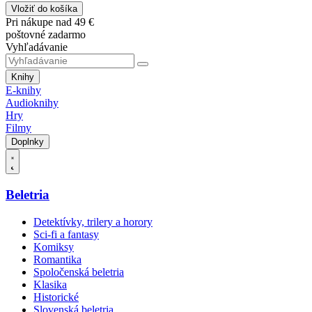
Vložiť do košíka
Pri nákupe nad 49 €
poštovné zadarmo
Vyhľadávanie
Knihy
E-knihy
Audioknihy
Hry
Filmy
Doplnky
Beletria
Detektívky, trilery a horory
Sci-fi a fantasy
Komiksy
Romantika
Spoločenská beletria
Klasika
Historické
Slovenská beletria