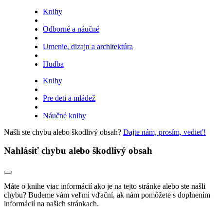
Knihy
Odborné a náučné
Umenie, dizajn a architektúra
Hudba
Knihy
Pre deti a mládež
Náučné knihy
Našli ste chybu alebo škodlivý obsah?
Dajte nám, prosím, vedieť!
Nahlásiť chybu alebo škodlivý obsah
Máte o knihe viac informácií ako je na tejto stránke alebo ste našli
chybu? Budeme vám veľmi vďační, ak nám pomôžete s doplnením
informácií na našich stránkach.