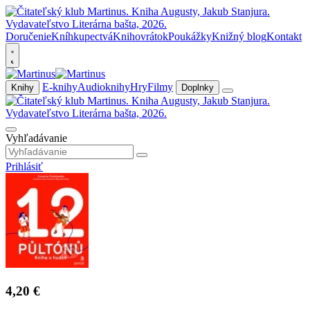
Doručenie
Kníhkupectvá
Knihovrátok
Poukážky
Knižný blog
Kontakt
E-knihy
Audioknihy
Hry
Filmy
Knihy
Doplnky
Vyhľadávanie
Prihlásiť
4,20 €