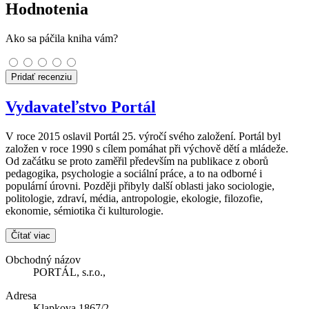
Hodnotenia
Ako sa páčila kniha vám?
Pridať recenziu
Vydavateľstvo Portál
V roce 2015 oslavil Portál 25. výročí svého založení. Portál byl
založen v roce 1990 s cílem pomáhat při výchově dětí a mládeže.
Od začátku se proto zaměřil především na publikace z oborů
pedagogika, psychologie a sociální práce, a to na odborné i
populární úrovni. Později přibyly další oblasti jako sociologie,
politologie, zdraví, média, antropologie, ekologie, filozofie,
ekonomie, sémiotika či kulturologie.
Čítať viac
Obchodný názov
PORTÁL, s.r.o.,
Adresa
Klapkova 1867/2