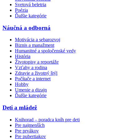
Svetová beletria
Poézia
Ďalšie kategórie
Náučná a odborná
Motivácia a sebarozvoj
Biznis a manažment
Humanitné a spoločenské vedy
História
Životopisy a reportáže
Vzťahy a rodina
Zdravie a životný štýl
Počítače a internet
Hobby
Umenie a dizajn
Ďalšie kategórie
Deti a mládež
Knihorad – poradca kníh pre deti
Pre najmenších
Pre prvákov
Pre pubertiakov