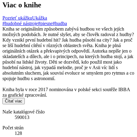
Viac o knihe
Pozrieť ukážku
Ukážka
#hudobné nástroje
#piesne
#hudba
Kniha se originálním způsobem zabývá hudbou ve všech jejích
možných podobách. Je nutné slyšet, aby se člověk radoval z hudby?
Kdy vznikl první hudební hit? Jak hudba působí na city? Jak a proč
se liší hudební cítění v různých oblastech světa. Kniha je plná
originálních otázek a překvapivých odpovědí. Autorka nepíše jen o
skladatelích a dílech, ale i o principech, na kterých hudba stojí, a jak
působí na lidské životy. Děti se dozvědí, kdo použil most jako
hudební nástroj, jak vypadá melodie, proč je v Asii víc lidí s
absolutním sluchem, jak souvisí evoluce se smyslem pro rytmus a co
spojuje hudbu s astronomií.
Kniha byla v roce 2017 nominována v polské sekci soutěže IBBA
za grafické zpracování.
Čítať viac
Naše katalógové číslo
590013
Počet strán
128