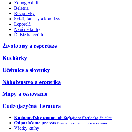
Young Adult
Beletria
Rozprávky
Sci-fi, fantasy a komiksy
Leporelá
Náučné knihy
Ďalšie kategórie
Životopisy a reportáže
Kuchárky
Učebnice a slovníky
Náboženstvo a ezoterika
Mapy a cestovanie
Cudzojazyčná literatúra
Knihomoľský pomocník
Spýtajte sa Sherlocka, čo čítať
Odporúčame pre vás
Knižné tipy ušité na mieru vám
Všetky knihy