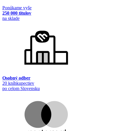
Ponúkame vyše
250 000 titulov
na sklade
Osobný odber
20 kníhkupectiev
po celom Slovensku