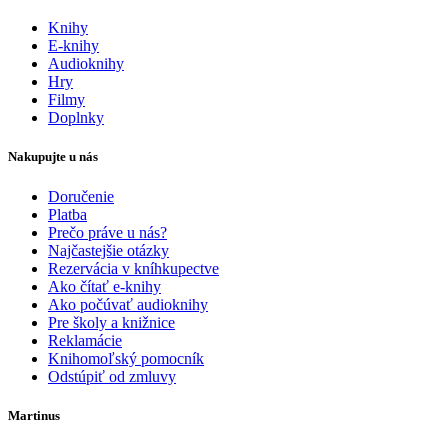
Knihy
E-knihy
Audioknihy
Hry
Filmy
Doplnky
Nakupujte u nás
Doručenie
Platba
Prečo práve u nás?
Najčastejšie otázky
Rezervácia v kníhkupectve
Ako čítať e-knihy
Ako počúvať audioknihy
Pre školy a knižnice
Reklamácie
Knihomoľský pomocník
Odstúpiť od zmluvy
Martinus