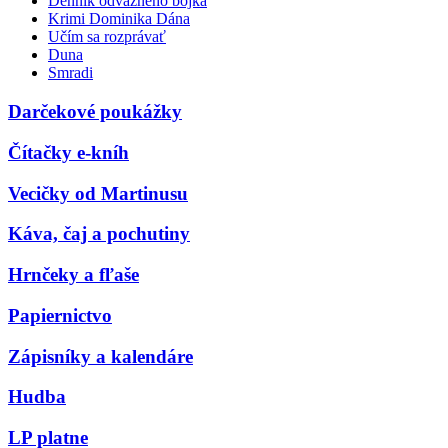
Denník odvážneho bojka
Krimi Dominika Dána
Učím sa rozprávať
Duna
Smradi
Darčekové poukážky
Čítačky e-kníh
Vecičky od Martinusu
Káva, čaj a pochutiny
Hrnčeky a fľaše
Papiernictvo
Zápisníky a kalendáre
Hudba
LP platne