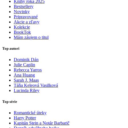
Knihy roka 2025
Bestsellery
Novinky
Pripravované
Akcie a zľavy
Kolekcie
BookTok
Mám záujem o titul
Top autori
Dominik Dán
Julie Caplin
Rebecca Yarros
Ana Huang
Sarah J. Maas
Táňa Keleová Vasilková
Lucinda Riley
Top série
Romantické úteky
Harry Potter
Kapitán Stein a Notár Barbarič