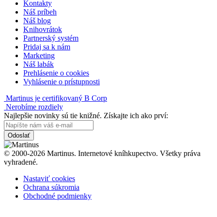
Kontakty
Náš príbeh
Náš blog
Knihovrátok
Partnerský systém
Pridaj sa k nám
Marketing
Náš labák
Prehlásenie o cookies
Vyhlásenie o prístupnosti
Martinus je certifikovaný B Corp
Nerobíme rozdiely
Najlepšie novinky sú tie knižné. Získajte ich ako prví:
Odoslať
© 2000-2026 Martinus. Internetové kníhkupectvo. Všetky práva
vyhradené.
Nastaviť cookies
Ochrana súkromia
Obchodné podmienky