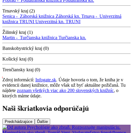
Poprad -
Podtatranská knižnica
Podtatranská kn.
Trnavský kraj (2)
Senica -
Záhorská knižnica
Záhorská kn.
Trnava -
Univerzitná
knižnica TRUNI
Univerzitná kn. TRUNI
Žilinský kraj (1)
Martin -
Turčianska knižnica
Turčianska kn.
Banskobystrický kraj (0)
Košický kraj (0)
Trenčiansky kraj (0)
Zdroj informácií:
Infogate.sk
. Údaje hovoria o tom, že kniha je v
evidencii danej knižnice, môže však už byť aktuálne požičaná. Tu
nájdete
zoznam všetkých viac ako 200 slovenských knižníc
, o
ktorých máme údaje.
Naši škriatkovia odporúčajú
Predchádzajúce
Ďalšie