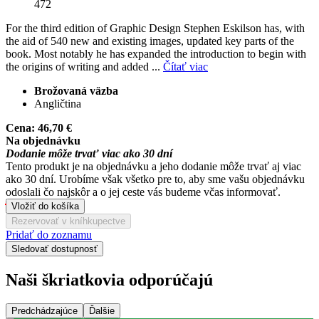
472
For the third edition of Graphic Design Stephen Eskilson has, with
the aid of 540 new and existing images, updated key parts of the
book. Most notably he has expanded the introduction to begin with
the origins of writing and added ...
Čítať viac
Brožovaná väzba
Angličtina
Cena:
46,70 €
Na objednávku
Dodanie môže trvať viac ako 30 dní
Tento produkt je na objednávku a jeho dodanie môže trvať aj viac
ako 30 dní. Urobíme však všetko pre to, aby sme vašu objednávku
odoslali čo najskôr a o jej ceste vás budeme včas informovať.
Vložiť do košíka
Rezervovať v kníhkupectve
Pridať do zoznamu
Sledovať dostupnosť
Naši škriatkovia odporúčajú
Predchádzajúce
Ďalšie