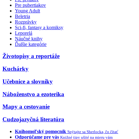
Pre pubertiakov
Young Adult
Beletria
Rozprávky
Sci-fi, fantasy a komiksy
Leporelá
Náučné knihy
Ďalšie kategórie
Životopisy a reportáže
Kuchárky
Učebnice a slovníky
Náboženstvo a ezoterika
Mapy a cestovanie
Cudzojazyčná literatúra
Knihomoľský pomocník
Spýtajte sa Sherlocka, čo čítať
Odporúčame pre vás
Knižné tipy ušité na mieru vám