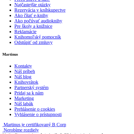
Najčastejšie otázky
Rezervácia v kníhkupectve
Ako čítať e-knihy
Ako počúvať audioknihy
Pre školy a knižnice
Reklamácie
Knihomoľský pomocník
Odstúpiť od zmluvy
Martinus
Kontakty
Náš príbeh
Náš blog
Knihovrátok
Partnerský systém
Pridaj sa k nám
Marketing
Náš labák
Prehlásenie o cookies
Vyhlásenie o prístupnosti
Martinus je certifikovaný B Corp
Nerobíme rozdiely