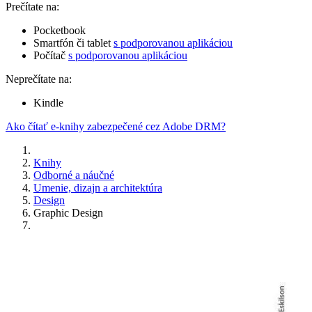
Prečítate na:
Pocketbook
Smartfón či tablet
s podporovanou aplikáciou
Počítač
s podporovanou aplikáciou
Neprečítate na:
Kindle
Ako čítať e-knihy zabezpečené cez Adobe DRM?
Knihy
Odborné a náučné
Umenie, dizajn a architektúra
Design
Graphic Design