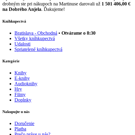
drobným ste pri nákupoch na Martinuse darovali už
1 501 406,00 €
na Dobrého Anjela
. Ďakujeme!
Kníhkupectvá
Bratislava - Obchodná
• Otvárame o 8:30
Všetky kníhkupectvá
Udalosti
Spriatelené kníhkupectvá
Kategórie
Knihy
E-knihy
Audioknihy
Hry
Filmy
Doplnky
Nakupujte u nás
Doručenie
Platba
Prečo práve u nás?