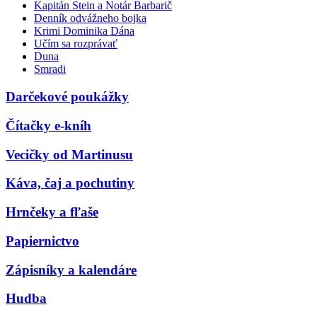
Kapitán Stein a Notár Barbarič
Denník odvážneho bojka
Krimi Dominika Dána
Učím sa rozprávať
Duna
Smradi
Darčekové poukážky
Čítačky e-kníh
Vecičky od Martinusu
Káva, čaj a pochutiny
Hrnčeky a fľaše
Papiernictvo
Zápisníky a kalendáre
Hudba