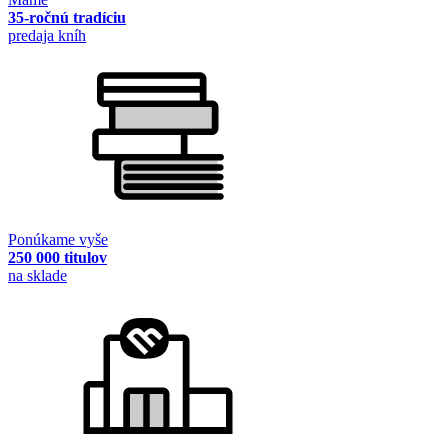
35-ročnú tradíciu
predaja kníh
Ponúkame vyše
250 000 titulov
na sklade