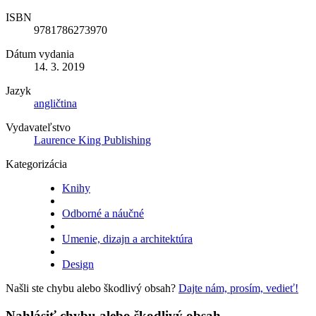
ISBN
9781786273970
Dátum vydania
14. 3. 2019
Jazyk
angličtina
Vydavateľstvo
Laurence King Publishing
Kategorizácia
Knihy
Odborné a náučné
Umenie, dizajn a architektúra
Design
Našli ste chybu alebo škodlivý obsah?
Dajte nám, prosím, vedieť!
Nahlásiť chybu alebo škodlivý obsah