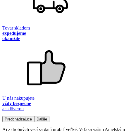
Tovar skladom
expedujeme
okamžite
U nás nakupujete
vždy bezpečne
a s dôverou
Predchádzajúce
Ďalšie
Aj z drobných vecí sa dajú urobiť veľké. Vďaka vašim Anjelským