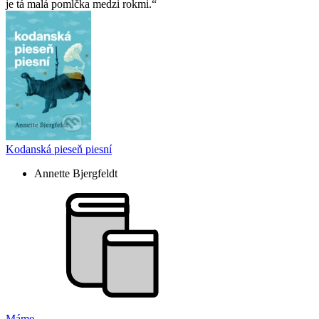
je tá malá pomlčka medzi rokmi.
Kodanská pieseň piesní
Annette Bjergfeldt
Máme