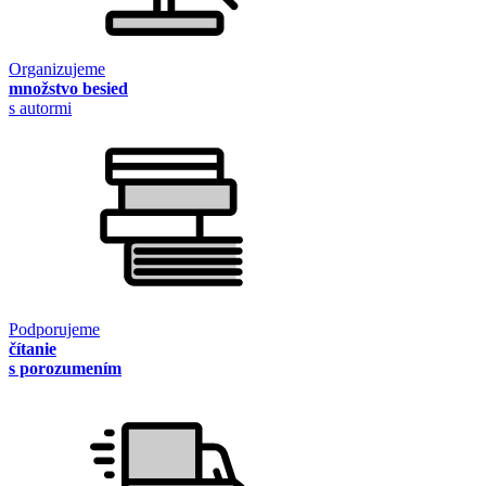
Organizujeme
množstvo besied
s autormi
Podporujeme
čítanie
s porozumením