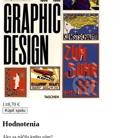
118,70 €
Kúpiť spolu
Hodnotenia
Ako sa páčila kniha vám?