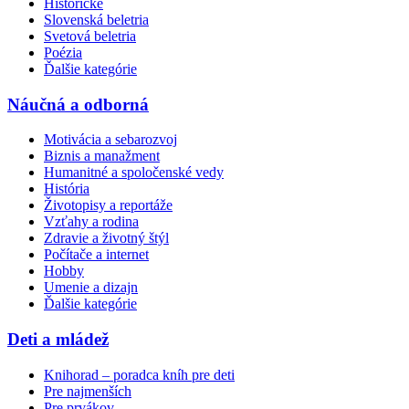
Historické
Slovenská beletria
Svetová beletria
Poézia
Ďalšie kategórie
Náučná a odborná
Motivácia a sebarozvoj
Biznis a manažment
Humanitné a spoločenské vedy
História
Životopisy a reportáže
Vzťahy a rodina
Zdravie a životný štýl
Počítače a internet
Hobby
Umenie a dizajn
Ďalšie kategórie
Deti a mládež
Knihorad – poradca kníh pre deti
Pre najmenších
Pre prvákov