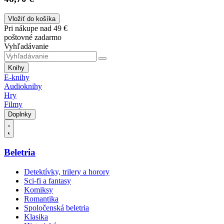
Vložiť do košíka
Pri nákupe nad 49 €
poštovné zadarmo
Vyhľadávanie
Knihy
E-knihy
Audioknihy
Hry
Filmy
Doplnky
Beletria
Detektívky, trilery a horory
Sci-fi a fantasy
Komiksy
Romantika
Spoločenská beletria
Klasika