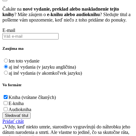
Čakáte na
nové vydanie, preklad alebo naskladnenie tejto
knihy
? Máte záujem o
e-knihu alebo audioknihu
? Sledujte titul a
pošleme vám upozornenie, keď niečo z toho pridáme do ponuky.
E-mail
Zaujíma ma
len toto vydanie
aj iné vydania (v jazyku angličtina)
aj iné vydania (v akomkoľvek jazyku)
Vo formáte
Kniha (vrátane čítaných)
E-kniha
Audiokniha
Sledovať titul
Pridať citát
Vždy, keď niekto umrie, starostlivo vygravírujú do náhrobku jeho
dátum narodenia a smrti. Ale vlastne to jediné, čo sa skutočne ráta,