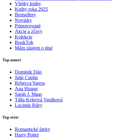
Všetky knihy
Knihy roka 2025
Bestsellery
Novinky
Pripravované
Akcie a zľavy
Kolekcie
BookTok
Mám záujem o titul
Top autori
Dominik Dán
Julie Caplin
Rebecca Yarros
Ana Huang
Sarah J. Maas
Táňa Keleová Vasilková
Lucinda Riley
Top série
Romantické úteky
Harry Potter