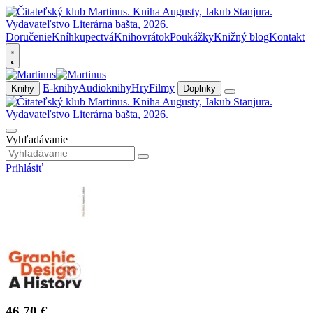
Doručenie
Kníhkupectvá
Knihovrátok
Poukážky
Knižný blog
Kontakt
E-knihy
Audioknihy
Hry
Filmy
Knihy
Doplnky
Vyhľadávanie
Prihlásiť
46,70 €