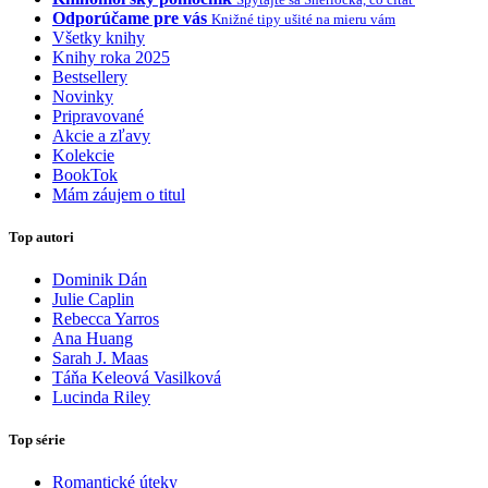
Odporúčame pre vás
Knižné tipy ušité na mieru vám
Všetky knihy
Knihy roka 2025
Bestsellery
Novinky
Pripravované
Akcie a zľavy
Kolekcie
BookTok
Mám záujem o titul
Top autori
Dominik Dán
Julie Caplin
Rebecca Yarros
Ana Huang
Sarah J. Maas
Táňa Keleová Vasilková
Lucinda Riley
Top série
Romantické úteky