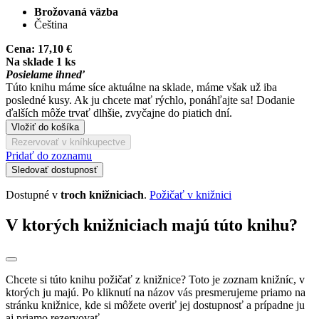
Brožovaná väzba
Čeština
Cena:
17,10 €
Na sklade 1 ks
Posielame ihneď
Túto knihu máme síce aktuálne na sklade, máme však už iba
posledné kusy. Ak ju chcete mať rýchlo, ponáhľajte sa! Dodanie
ďalších môže trvať dlhšie, zvyčajne do piatich dní.
Vložiť do košíka
Rezervovať v kníhkupectve
Pridať do zoznamu
Sledovať dostupnosť
Dostupné v
troch knižniciach
.
Požičať v knižnici
V ktorých knižniciach majú túto knihu?
Chcete si túto knihu požičať z knižnice? Toto je zoznam knižníc, v
ktorých ju majú. Po kliknutí na názov vás presmerujeme priamo na
stránku knižnice, kde si môžete overiť jej dostupnosť a prípadne ju
aj priamo rezervovať.