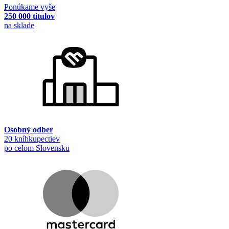
Ponúkame vyše
250 000 titulov
na sklade
Osobný odber
20 kníhkupectiev
po celom Slovensku