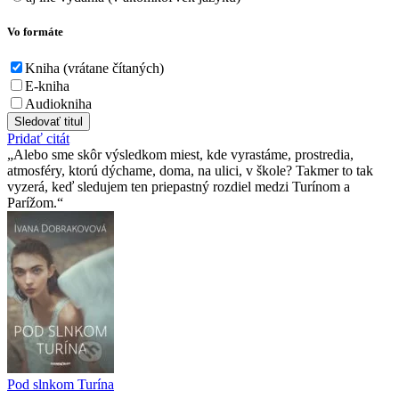
Vo formáte
Kniha (vrátane čítaných)
E-kniha
Audiokniha
Sledovať titul
Pridať citát
Alebo sme skôr výsledkom miest, kde vyrastáme, prostredia,
atmosféry, ktorú dýchame, doma, na ulici, v škole? Takmer to tak
vyzerá, keď sledujem ten priepastný rozdiel medzi Turínom a
Parížom.
Pod slnkom Turína