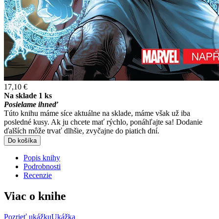
17,10 €
Na sklade 1 ks
Posielame ihneď
Túto knihu máme síce aktuálne na sklade, máme však už iba
posledné kusy. Ak ju chcete mať rýchlo, ponáhľajte sa! Dodanie
ďalších môže trvať dlhšie, zvyčajne do piatich dní.
Do košíka
Popis knihy
Podrobnosti
Recenzie
Viac o knihe
Pozrieť ukážku
Ukážka