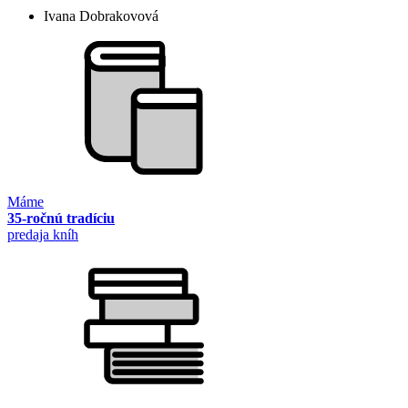
Ivana Dobrakovová
Máme
35-ročnú tradíciu
predaja kníh