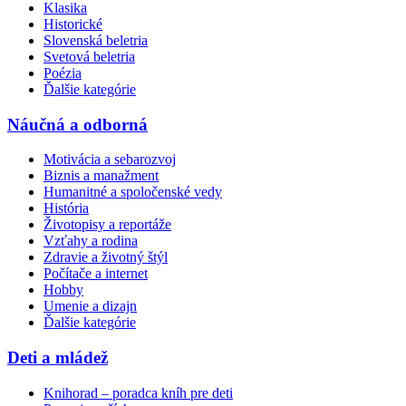
Klasika
Historické
Slovenská beletria
Svetová beletria
Poézia
Ďalšie kategórie
Náučná a odborná
Motivácia a sebarozvoj
Biznis a manažment
Humanitné a spoločenské vedy
História
Životopisy a reportáže
Vzťahy a rodina
Zdravie a životný štýl
Počítače a internet
Hobby
Umenie a dizajn
Ďalšie kategórie
Deti a mládež
Knihorad – poradca kníh pre deti