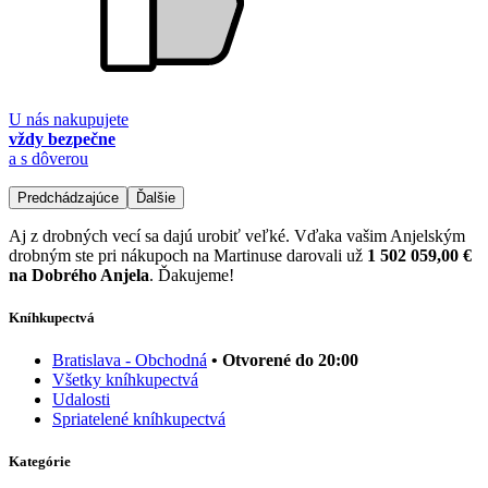
U nás nakupujete
vždy bezpečne
a s dôverou
Predchádzajúce
Ďalšie
Aj z drobných vecí sa dajú urobiť veľké. Vďaka vašim Anjelským
drobným ste pri nákupoch na Martinuse darovali už
1 502 059,00 €
na Dobrého Anjela
. Ďakujeme!
Kníhkupectvá
Bratislava - Obchodná
• Otvorené do 20:00
Všetky kníhkupectvá
Udalosti
Spriatelené kníhkupectvá
Kategórie