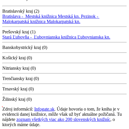
Bratislavský kraj (2)
Bratislava -
Mestská knižnica
Mestská kn.
Pezinok -
Malokarpatská knižnica
Malokarpatská kn.
Prešovský kraj (1)
Stará Ľubovňa -
Ľubovnianska knižnica
Ľubovnianska kn.
Banskobystrický kraj (0)
Košický kraj (0)
Nitriansky kraj (0)
Trenčiansky kraj (0)
Trnavský kraj (0)
Žilinský kraj (0)
Zdroj informácií:
Infogate.sk
. Údaje hovoria o tom, že kniha je v
evidencii danej knižnice, môže však už byť aktuálne požičaná. Tu
nájdete
zoznam všetkých viac ako 200 slovenských knižníc
, o
ktorých máme údaje.