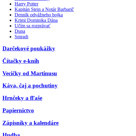
Harry Potter
Kapitán Stein a Notár Barbarič
Denník odvážneho bojka
Krimi Dominika Dána
Učím sa rozprávať
Duna
Smradi
Darčekové poukážky
Čítačky e-kníh
Vecičky od Martinusu
Káva, čaj a pochutiny
Hrnčeky a fľaše
Papiernictvo
Zápisníky a kalendáre
Hudba