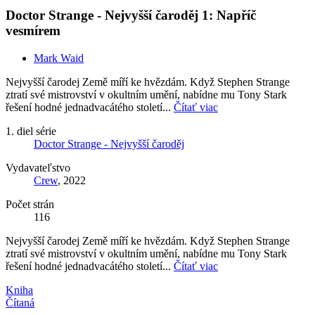
Doctor Strange - Nejvyšší čaroděj 1: Napříč
vesmírem
Mark Waid
Nejvyšší čarodej Země míří ke hvězdám. Když Stephen Strange
ztratí své mistrovství v okultním umění, nabídne mu Tony Stark
řešení hodné jednadvacátého století...
Čítať viac
1. diel série
Doctor Strange - Nejvyšší čaroděj
Vydavateľstvo
Crew
, 2022
Počet strán
116
Nejvyšší čarodej Země míří ke hvězdám. Když Stephen Strange
ztratí své mistrovství v okultním umění, nabídne mu Tony Stark
řešení hodné jednadvacátého století...
Čítať viac
Kniha
Čítaná