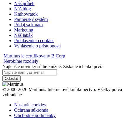
Náš príbeh
Náš blog
Knihovrátok
Partnerský systém
Pridaj sa k nám
Marketing
Náš labák
Prehlásenie o cookies
Vyhlásenie o prístupnosti
Martinus je certifikovaný B Corp
Nerobíme rozdiely
Najlepšie novinky sú tie knižné. Získajte ich ako prví:
Odoslať
© 2000-2026 Martinus. Internetové kníhkupectvo. Všetky práva
vyhradené.
Nastaviť cookies
Ochrana súkromia
Obchodné podmienky