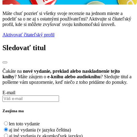
Máte chuť pozrieť si všetky svoje recenzie na jednom mieste a
podeliť sa o ne aj s ostatnými používateľmi? Aktivujte si čítateľský
profil, kde si môžete zvyšovať svoju knihomoľskú úroveň.
Aktivovať čitateľský profil
Sledovať titul
Čakáte na
nové vydanie, preklad alebo naskladnenie tejto
knihy
? Máte záujem o
e-knihu alebo audioknihu
? Sledujte titul a
pošleme vám upozornenie, keď niečo z toho pridáme do ponuky.
E-mail
Zaujíma ma
len toto vydanie
aj iné vydania (v jazyku čeština)
aj iné vydania (v akomkoľvek jazyku)