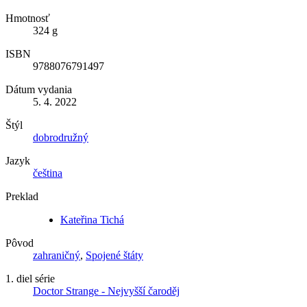
Hmotnosť
324 g
ISBN
9788076791497
Dátum vydania
5. 4. 2022
Štýl
dobrodružný
Jazyk
čeština
Preklad
Kateřina Tichá
Pôvod
zahraničný
,
Spojené štáty
1. diel série
Doctor Strange - Nejvyšší čaroděj