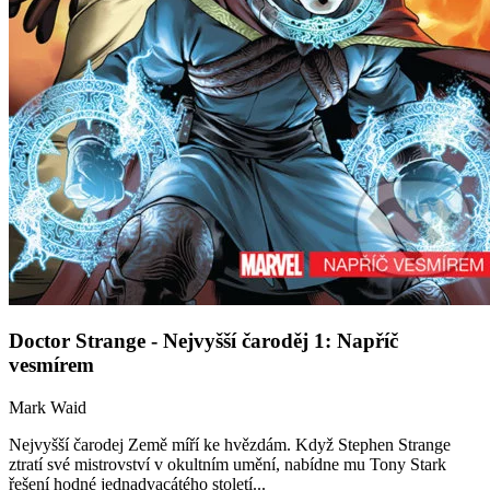
Doctor Strange - Nejvyšší čaroděj 1: Napříč
vesmírem
Mark Waid
Nejvyšší čarodej Země míří ke hvězdám. Když Stephen Strange
ztratí své mistrovství v okultním umění, nabídne mu Tony Stark
řešení hodné jednadvacátého století...