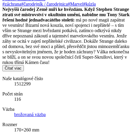
#záchrana
#čarodejník / čarodejnica
#Marvel
#kúzla
Nejvyšší čarodej Země míří ke hvězdám. Když Stephen Strange
ztratí své mistrovství v okultním umění, nabídne mu Tony Stark
řešení hodné jednadvacátého století:
má po nové magii zapátrat
ve vesmíru! Bizarní nová kouzla, noví spojenci i nepřátelé – s tím
vším se Strange mezi hvězdami potkává, zatímco odkrývá nikdy
dříve nepoznaná zákoutí a tajemství marvelovského vesmíru. Jenže
záhy se ocitá v zajetí nepřátelské civilizace. Dokáže Strange daleko
od domova, bez své moci a přátel, přesvědčit jistou mimozemšťanku
s nevyslovitelným jménem, že je hoden záchrany? Válka nekonečna
se blíží, a on se svou novou společnicí čelí Super-Skrullovi, který v
rukou třímá Kámen času!
Čítať viac
Naše katalógové číslo
1512299
Počet strán
116
Väzba
brožovaná väzba
Rozmer
170×260 mm