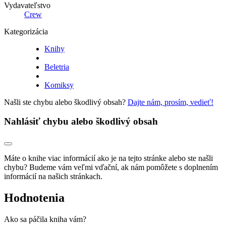
Vydavateľstvo
Crew
Kategorizácia
Knihy
Beletria
Komiksy
Našli ste chybu alebo škodlivý obsah?
Dajte nám, prosím, vedieť!
Nahlásiť chybu alebo škodlivý obsah
Máte o knihe viac informácií ako je na tejto stránke alebo ste našli
chybu? Budeme vám veľmi vďační, ak nám pomôžete s doplnením
informácií na našich stránkach.
Hodnotenia
Ako sa páčila kniha vám?