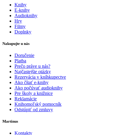
Knihy
E-knihy
Audioknihy
Hry
Filmy
Doplnky
Nakupujte u nás
Doručenie
Platba
Prečo práve u nás?
Najčastejšie otázky
Rezervácia v kníhkupectve
Ako čítať e-knihy
Ako počúvať audioknihy
Pre školy a knižnice
Reklamácie
Knihomoľský pomocník
Odstúpiť od zmluvy
Martinus
Kontakty