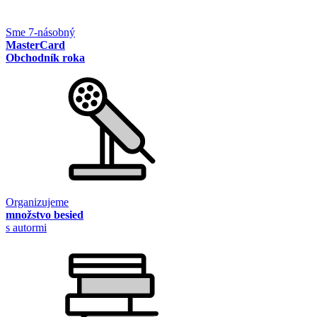
Sme 7-násobný
MasterCard
Obchodník roka
Organizujeme
množstvo besied
s autormi