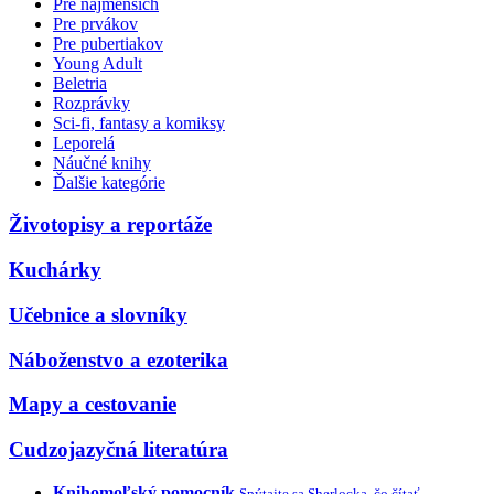
Pre najmenších
Pre prvákov
Pre pubertiakov
Young Adult
Beletria
Rozprávky
Sci-fi, fantasy a komiksy
Leporelá
Náučné knihy
Ďalšie kategórie
Životopisy a reportáže
Kuchárky
Učebnice a slovníky
Náboženstvo a ezoterika
Mapy a cestovanie
Cudzojazyčná literatúra
Knihomoľský pomocník
Spýtajte sa Sherlocka, čo čítať