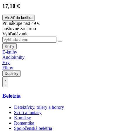
17,10 €
Vložiť do košíka
Pri nákupe nad 49 €
poštovné zadarmo
Vyhľadávanie
Knihy
E-knihy
Audioknihy
Hry
Filmy
Doplnky
Beletria
Detektívky, trilery a horory
Sci-fi a fantasy
Komiksy
Romantika
Spoločenská beletria