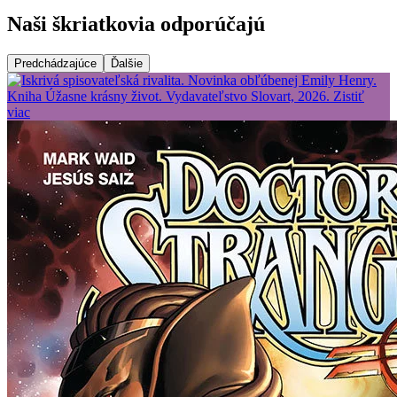
Naši škriatkovia odporúčajú
Predchádzajúce
Ďalšie