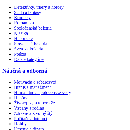
Detektívky, trilery a horory
Sci-fi a fantasy
Komiksy
Romantika
Spoločenská beletria
Klasika
Historické
Slovenská beletria
Svetová beletria
Poézia
Ďalšie kategórie
Náučná a odborná
Motivácia a sebarozvoj
Biznis a manažment
Humanitné a spoločenské vedy
História
Životopisy a reportáže
Vzťahy a rodina
Zdravie a životný štýl
Počítače a internet
Hobby
Umenie a dizajn