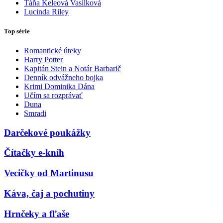
Táňa Keleová Vasilková
Lucinda Riley
Top série
Romantické úteky
Harry Potter
Kapitán Stein a Notár Barbarič
Denník odvážneho bojka
Krimi Dominika Dána
Učím sa rozprávať
Duna
Smradi
Darčekové poukážky
Čítačky e-kníh
Vecičky od Martinusu
Káva, čaj a pochutiny
Hrnčeky a fľaše