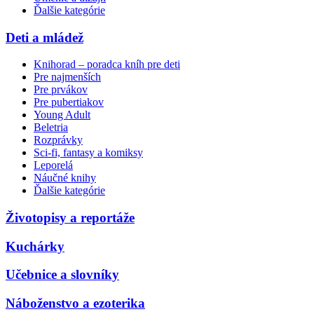
Ďalšie kategórie
Deti a mládež
Knihorad – poradca kníh pre deti
Pre najmenších
Pre prvákov
Pre pubertiakov
Young Adult
Beletria
Rozprávky
Sci-fi, fantasy a komiksy
Leporelá
Náučné knihy
Ďalšie kategórie
Životopisy a reportáže
Kuchárky
Učebnice a slovníky
Náboženstvo a ezoterika