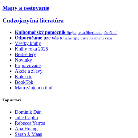
Mapy a cestovanie
Cudzojazyčná literatúra
Knihomoľský pomocník
Spýtajte sa Sherlocka, čo čítať
Odporúčame pre vás
Knižné tipy ušité na mieru vám
Všetky knihy
Knihy roka 2025
Bestsellery
Novinky
Pripravované
Akcie a zľavy
Kolekcie
BookTok
Mám záujem o titul
Top autori
Dominik Dán
Julie Caplin
Rebecca Yarros
Ana Huang
Sarah J. Maas