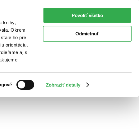
Povoliť všetko
a knihy,
ovala. Okrem
Odmietnuť
stále ho pre
u orientáciu.
dieľame aj s
Ďakujeme!
ngové
Zobraziť detaily