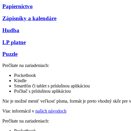
Papiernictvo
Zápisníky a kalendáre
Hudba
LP platne
Puzzle
Prečítate na zariadeniach:
Pocketbook
Kindle
Smartfón či tablet s príslušnou aplikáciou
Počítač s príslušnou aplikáciou
Nie je možné meniť veľkosť písma, formát je preto vhodný skôr pre 
Viac informácií v
našich návodoch
Prečítate na zariadeniach:
Pocketbook