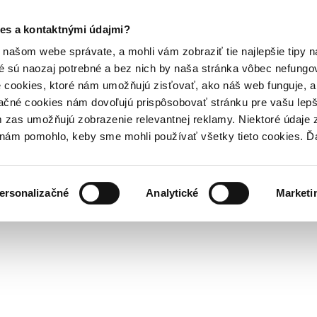
es a kontaktnými údajmi?
našom webe správate, a mohli vám zobraziť tie najlepšie tipy n
é sú naozaj potrebné a bez nich by naša stránka vôbec nefung
 cookies, ktoré nám umožňujú zisťovať, ako náš web funguje, a 
ačné cookies nám dovoľujú prispôsobovať stránku pre vašu lepši
zas umožňujú zobrazenie relevantnej reklamy. Niektoré údaje z
y nám pomohlo, keby sme mohli používať všetky tieto cookies. 
ersonalizačné
Analytické
Marketi