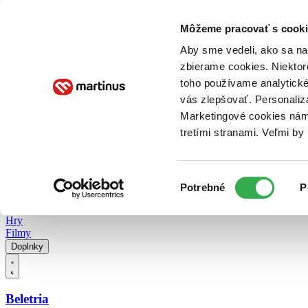
Doručenie
Kníhkupectvá
Knihovrátok
Poukážky
Knižný blog
Kontakt
Môžeme pracovať s cooki
Aby sme vedeli, ako sa na 
zbierame cookies. Niektor
E-knihy
Audioknihy
Hry
Filmy
Knihy
Doplnky
toho používame analytické
vás zlepšovať. Personaliz
Vyhľadávanie
Marketingové cookies nám 
tretími stranami. Veľmi b
Prihlásiť
Vyhľadávanie
Výber
Knihy
Potrebné
P
súhlasu
E-knihy
Audioknihy
Hry
Filmy
Doplnky
Beletria