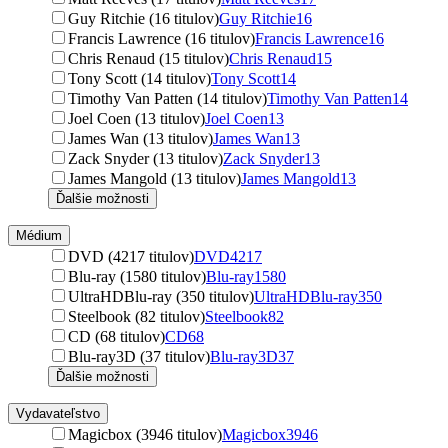
Guy Ritchie (16 titulov)
Guy Ritchie
16
Francis Lawrence (16 titulov)
Francis Lawrence
16
Chris Renaud (15 titulov)
Chris Renaud
15
Tony Scott (14 titulov)
Tony Scott
14
Timothy Van Patten (14 titulov)
Timothy Van Patten
14
Joel Coen (13 titulov)
Joel Coen
13
James Wan (13 titulov)
James Wan
13
Zack Snyder (13 titulov)
Zack Snyder
13
James Mangold (13 titulov)
James Mangold
13
Ďalšie možnosti
Médium
DVD (4217 titulov)
DVD
4217
Blu-ray (1580 titulov)
Blu-ray
1580
UltraHDBlu-ray (350 titulov)
UltraHDBlu-ray
350
Steelbook (82 titulov)
Steelbook
82
CD (68 titulov)
CD
68
Blu-ray3D (37 titulov)
Blu-ray3D
37
Ďalšie možnosti
Vydavateľstvo
Magicbox (3946 titulov)
Magicbox
3946