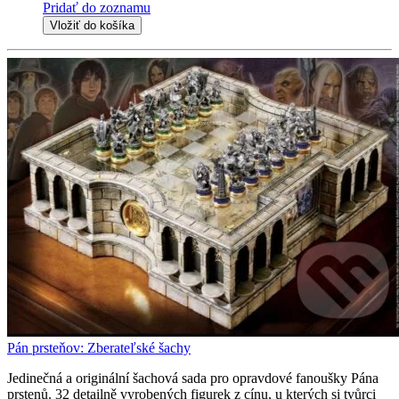
Pridať do zoznamu
Vložiť do košíka
Pán prsteňov: Zberateľské šachy
Jedinečná a originální šachová sada pro opravdové fanoušky Pána
prstenů. 32 detailně vyrobených figurek z cínu, u kterých si tvůrci