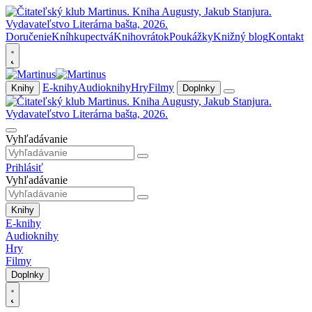
Doručenie
Kníhkupectvá
Knihovrátok
Poukážky
Knižný blog
Kontakt
E-knihy
Audioknihy
Hry
Filmy
Knihy
Doplnky
Vyhľadávanie
Prihlásiť
Vyhľadávanie
Knihy
E-knihy
Audioknihy
Hry
Filmy
Doplnky