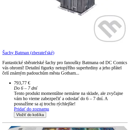
Šachy Batman (zberateľské)
Fantastické sběratelské šachy pro fanoušky Batmana od DC Comics
vás ohromí! Detailní figurky netopýřího superhrdiny a jeho přátel
čelí známým padouchům města Gotham...
793,77 €
Do 6 – 7 dní
Tento produkt momentálne nemáme na sklade, ale zvyčajne
vám ho vieme zabezpečiť a odoslať do 6 – 7 dní. A
posnažíme sa aj trochu rýchlejšie!
Pridať do zoznamu
Vložiť do košíka