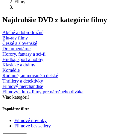
Filmy
Najdrahšie DVD z kategórie filmy
Akčné a dobrodružné
Blu-ray filmy
České a slovenské
Dokumentárne
Horory, fantasy a sci-fi
Hudba, šport a hobby
Klasické a drámy
Komédie
Rodinné, animované a detské
Thrillery a detektívky
Filmový merchandise
Filmový klub - filmy pre náročného diváka
Viac kategórií
Populárne filtre
Filmové novinky
Filmové bestsellery