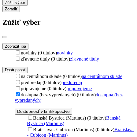
Zúžiť výber
Zoradiť
Zúžiť výber
Zobraziť iba
novinky (0 titulov)
novinky
zľavnené tituly (0 titulov)
zľavnené tituly
Dostupnosť
na centrálnom sklade (0 titulov)
na centrálnom sklade
predpredaj (0 titulov)
predpredaj
pripravujeme (0 titulov)
pripravujeme
dostupná (bez vypredaných) (0 titulov)
dostupná (bez
vypredaných)
Dostupnosť v kníhkupectve
Banská Bystrica (Martinus) (0 titulov)
Banská
Bystrica (Martinus)
Bratislava - Cubicon (Martinus) (0 titulov)
Bratislava
- Cubicon (Martinus)