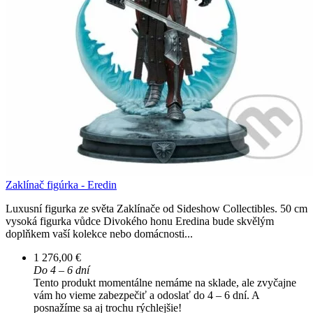
Zaklínač figúrka - Eredin
Luxusní figurka ze světa Zaklínače od Sideshow Collectibles. 50 cm
vysoká figurka vůdce Divokého honu Eredina bude skvělým
doplňkem vaší kolekce nebo domácnosti...
1 276,00 €
Do 4 – 6 dní
Tento produkt momentálne nemáme na sklade, ale zvyčajne
vám ho vieme zabezpečiť a odoslať do 4 – 6 dní. A
posnažíme sa aj trochu rýchlejšie!