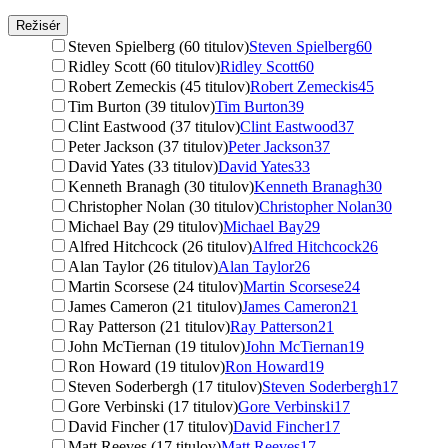
Režisér
Steven Spielberg (60 titulov)
Steven Spielberg
60
Ridley Scott (60 titulov)
Ridley Scott
60
Robert Zemeckis (45 titulov)
Robert Zemeckis
45
Tim Burton (39 titulov)
Tim Burton
39
Clint Eastwood (37 titulov)
Clint Eastwood
37
Peter Jackson (37 titulov)
Peter Jackson
37
David Yates (33 titulov)
David Yates
33
Kenneth Branagh (30 titulov)
Kenneth Branagh
30
Christopher Nolan (30 titulov)
Christopher Nolan
30
Michael Bay (29 titulov)
Michael Bay
29
Alfred Hitchcock (26 titulov)
Alfred Hitchcock
26
Alan Taylor (26 titulov)
Alan Taylor
26
Martin Scorsese (24 titulov)
Martin Scorsese
24
James Cameron (21 titulov)
James Cameron
21
Ray Patterson (21 titulov)
Ray Patterson
21
John McTiernan (19 titulov)
John McTiernan
19
Ron Howard (19 titulov)
Ron Howard
19
Steven Soderbergh (17 titulov)
Steven Soderbergh
17
Gore Verbinski (17 titulov)
Gore Verbinski
17
David Fincher (17 titulov)
David Fincher
17
Matt Reeves (17 titulov)
Matt Reeves
17