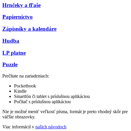
Hrnčeky a fľaše
Papiernictvo
Zápisníky a kalendáre
Hudba
LP platne
Puzzle
Prečítate na zariadeniach:
Pocketbook
Kindle
Smartfón či tablet s príslušnou aplikáciou
Počítač s príslušnou aplikáciou
Nie je možné meniť veľkosť písma, formát je preto vhodný skôr pre
väčšie obrazovky.
Viac informácií v
našich návodoch