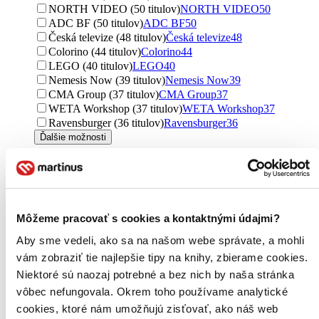
NORTH VIDEO (50 titulov)
NORTH VIDEO
50
ADC BF (50 titulov)
ADC BF
50
Česká televize (48 titulov)
Česká televize
48
Colorino (44 titulov)
Colorino
44
LEGO (40 titulov)
LEGO
40
Nemesis Now (39 titulov)
Nemesis Now
39
CMA Group (37 titulov)
CMA Group
37
WETA Workshop (37 titulov)
WETA Workshop
37
Ravensburger (36 titulov)
Ravensburger
36
Ďalšie možnosti
Väzba
brožovaná väzba (416 titulov)
brožovaná väzba
416
pevná väzba (148 titulov)
pevná väzba
148
pevná väzba s prebalom (16 titulov)
pevná väzba s
Môžeme pracovať s cookies a kontaktnými údajmi?
prebalom
16
šitá väzba (1 titul)
šitá väzba
1
Aby sme vedeli, ako sa na našom webe správate, a mohli
vám zobraziť tie najlepšie tipy na knihy, zbierame cookies.
Formát
Bluray (1577 titulov)
Bluray
1577
Niektoré sú naozaj potrebné a bez nich by naša stránka
UltraHDBluray (350 titulov)
UltraHDBluray
350
vôbec nefungovala. Okrem toho používame analytické
Bluray3D (37 titulov)
Bluray3D
37
cookies, ktoré nám umožňujú zisťovať, ako náš web
E-kniha: EPUB (27 titulov)
E-kniha: EPUB
27