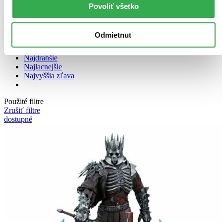
Povoliť všetko
Bestsellery
Odmietnuť
Top hodnotené
Novinky
Najdrahšie
Najlacnejšie
Najvyššia zľava
Použité filtre
Zrušiť filtre
dostupné