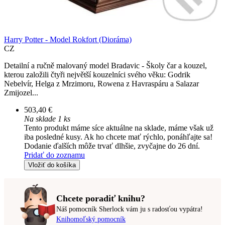
Harry Potter - Model Rokfort (Dioráma)
CZ
Detailní a ručně malovaný model Bradavic - Školy čar a kouzel,
kterou založili čtyři největší kouzelníci svého věku: Godrik
Nebelvír, Helga z Mrzimoru, Rowena z Havraspáru a Salazar
Zmijozel...
503,40 €
Na sklade 1 ks
Tento produkt máme síce aktuálne na sklade, máme však už
iba posledné kusy. Ak ho chcete mať rýchlo, ponáhľajte sa!
Dodanie ďalších môže trvať dlhšie, zvyčajne do 26 dní.
Pridať do zoznamu
Vložiť do košíka
Chcete poradiť knihu?
Náš pomocník Sherlock vám ju s radosťou vypátra!
Knihomoľský pomocník