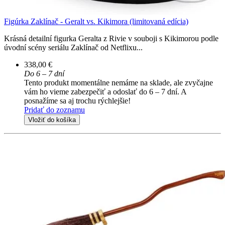
Figúrka Zaklínač - Geralt vs. Kikimora (limitovaná edícia)
Krásná detailní figurka Geralta z Rivie v souboji s Kikimorou podle
úvodní scény seriálu Zaklínač od Netflixu...
338,00 €
Do 6 – 7 dní
Tento produkt momentálne nemáme na sklade, ale zvyčajne
vám ho vieme zabezpečiť a odoslať do 6 – 7 dní. A
posnažíme sa aj trochu rýchlejšie!
Pridať do zoznamu
Vložiť do košíka