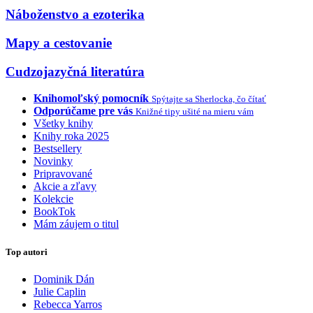
Náboženstvo a ezoterika
Mapy a cestovanie
Cudzojazyčná literatúra
Knihomoľský pomocník
Spýtajte sa Sherlocka, čo čítať
Odporúčame pre vás
Knižné tipy ušité na mieru vám
Všetky knihy
Knihy roka 2025
Bestsellery
Novinky
Pripravované
Akcie a zľavy
Kolekcie
BookTok
Mám záujem o titul
Top autori
Dominik Dán
Julie Caplin
Rebecca Yarros