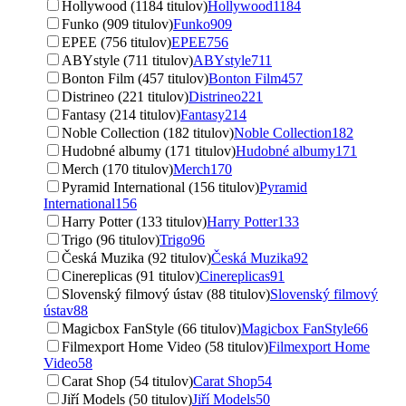
Hollywood (1184 titulov)
Hollywood
1184
Funko (909 titulov)
Funko
909
EPEE (756 titulov)
EPEE
756
ABYstyle (711 titulov)
ABYstyle
711
Bonton Film (457 titulov)
Bonton Film
457
Distrineo (221 titulov)
Distrineo
221
Fantasy (214 titulov)
Fantasy
214
Noble Collection (182 titulov)
Noble Collection
182
Hudobné albumy (171 titulov)
Hudobné albumy
171
Merch (170 titulov)
Merch
170
Pyramid International (156 titulov)
Pyramid
International
156
Harry Potter (133 titulov)
Harry Potter
133
Trigo (96 titulov)
Trigo
96
Česká Muzika (92 titulov)
Česká Muzika
92
Cinereplicas (91 titulov)
Cinereplicas
91
Slovenský filmový ústav (88 titulov)
Slovenský filmový
ústav
88
Magicbox FanStyle (66 titulov)
Magicbox FanStyle
66
Filmexport Home Video (58 titulov)
Filmexport Home
Video
58
Carat Shop (54 titulov)
Carat Shop
54
Jiří Models (50 titulov)
Jiří Models
50