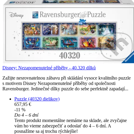
Disney: Nezapomenutelné příběhy - 40.320 dílků
Zažijte nesrovnatelnou zábavu při skládání vysoce kvalitního puzzle
s motivem Disney Nezapomenutelné příběhy od společnosti
Ravensburger. Jedinečné dílky puzzle do sebe perfektně zapadají...
Puzzle (40320 dielikov)
657,95 €
-11 %
Do 4 – 6 dní
Tento produkt momentálne nemáme na sklade, ale zvyčajne
vám ho vieme zabezpečiť a odoslať do 4 – 6 dní. A
posnažíme sa aj trochu rýchlejšie!