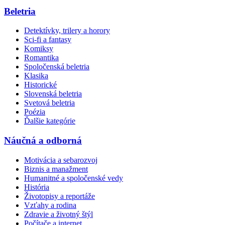
Beletria
Detektívky, trilery a horory
Sci-fi a fantasy
Komiksy
Romantika
Spoločenská beletria
Klasika
Historické
Slovenská beletria
Svetová beletria
Poézia
Ďalšie kategórie
Náučná a odborná
Motivácia a sebarozvoj
Biznis a manažment
Humanitné a spoločenské vedy
História
Životopisy a reportáže
Vzťahy a rodina
Zdravie a životný štýl
Počítače a internet