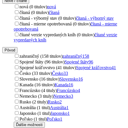
Nové / čítané
nová (0 titulov)
nová
čítaná (0 titulov)
čítaná
čítaná - výborný stav (0 titulov)
čítaná - výborný stav
čítaná - mierne opotrebovaná (0 titulov)
čítaná - mierne
opotrebovaná
čítané verzie vypredaných kníh (0 titulov)
čítané verzie
vypredaných kníh
Pôvod
zahraničný (158 titulov)
zahraničný
158
Spojené štáty (96 titulov)
Spojené štáty
96
Spojené kráľovstvo (41 titulov)
Spojené kráľovstvo
41
Česko (33 titulov)
Česko
33
Slovensko (16 titulov)
Slovensko
16
Kanada (16 titulov)
Kanada
16
Francúzsko (4 tituly)
Francúzsko
4
Nemecko (3 tituly)
Nemecko
3
Rusko (2 tituly)
Rusko
2
Austrália (1 titul)
Austrália
1
Japonsko (1 titul)
Japonsko
1
Poľsko (1 titul)
Poľsko
1
Ďalšie možnosti