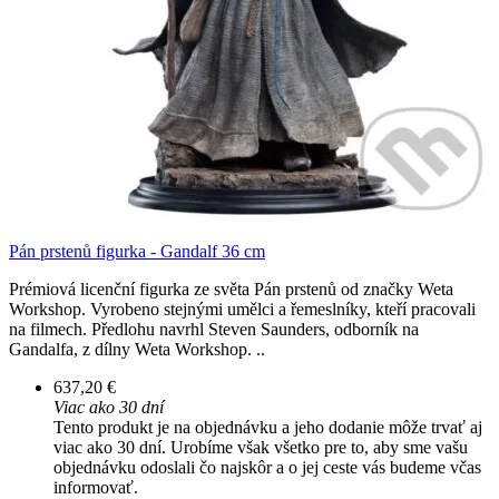
Pán prstenů figurka - Gandalf 36 cm
Prémiová licenční figurka ze světa Pán prstenů od značky Weta
Workshop. Vyrobeno stejnými umělci a řemeslníky, kteří pracovali
na filmech. Předlohu navrhl Steven Saunders, odborník na
Gandalfa, z dílny Weta Workshop. ..
637,20 €
Viac ako 30 dní
Tento produkt je na objednávku a jeho dodanie môže trvať aj
viac ako 30 dní. Urobíme však všetko pre to, aby sme vašu
objednávku odoslali čo najskôr a o jej ceste vás budeme včas
informovať.