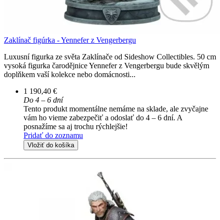
Zaklínač figúrka - Yennefer z Vengerbergu
Luxusní figurka ze světa Zaklínače od Sideshow Collectibles. 50 cm
vysoká figurka čarodějnice Yennefer z Vengerbergu bude skvělým
doplňkem vaší kolekce nebo domácnosti...
1 190,40 €
Do 4 – 6 dní
Tento produkt momentálne nemáme na sklade, ale zvyčajne
vám ho vieme zabezpečiť a odoslať do 4 – 6 dní. A
posnažíme sa aj trochu rýchlejšie!
Pridať do zoznamu
Vložiť do košíka