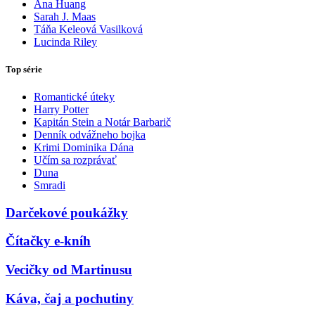
Ana Huang
Sarah J. Maas
Táňa Keleová Vasilková
Lucinda Riley
Top série
Romantické úteky
Harry Potter
Kapitán Stein a Notár Barbarič
Denník odvážneho bojka
Krimi Dominika Dána
Učím sa rozprávať
Duna
Smradi
Darčekové poukážky
Čítačky e-kníh
Vecičky od Martinusu
Káva, čaj a pochutiny