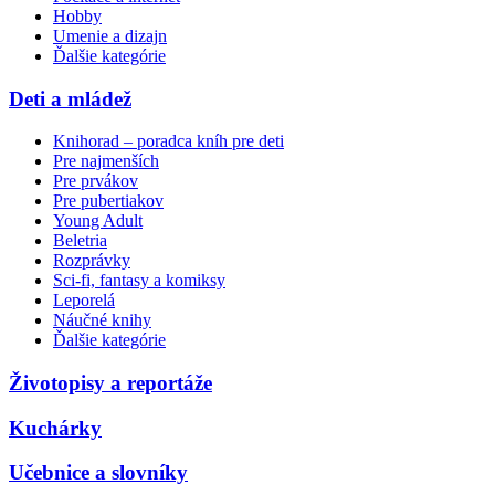
Hobby
Umenie a dizajn
Ďalšie kategórie
Deti a mládež
Knihorad – poradca kníh pre deti
Pre najmenších
Pre prvákov
Pre pubertiakov
Young Adult
Beletria
Rozprávky
Sci-fi, fantasy a komiksy
Leporelá
Náučné knihy
Ďalšie kategórie
Životopisy a reportáže
Kuchárky
Učebnice a slovníky