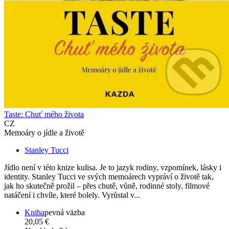
Taste: Chuť mého života
CZ
Memoáry o jídle a životě
Stanley Tucci
Jídlo není v této knize kulisa. Je to jazyk rodiny, vzpomínek, lásky i
identity. Stanley Tucci ve svých memoárech vypráví o životě tak,
jak ho skutečně prožil – přes chutě, vůně, rodinné stoly, filmové
natáčení i chvíle, které bolely. Vyrůstal v...
Kniha
pevná väzba
20,05 €