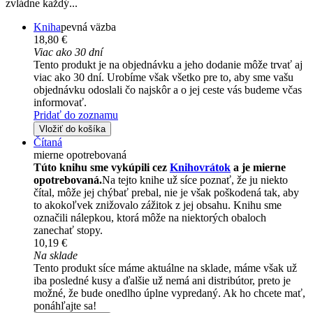
zvládne každý...
Kniha
pevná väzba
18,80 €
Viac ako 30 dní
Tento produkt je na objednávku a jeho dodanie môže trvať aj
viac ako 30 dní. Urobíme však všetko pre to, aby sme vašu
objednávku odoslali čo najskôr a o jej ceste vás budeme včas
informovať.
Pridať do zoznamu
Vložiť do košíka
Čítaná
mierne opotrebovaná
Túto knihu sme vykúpili cez
Knihovrátok
a je mierne
opotrebovaná.
Na tejto knihe už síce poznať, že ju niekto
čítal, môže jej chýbať prebal, nie je však poškodená tak, aby
to akokoľvek znižovalo zážitok z jej obsahu. Knihu sme
označili nálepkou, ktorá môže na niektorých obaloch
zanechať stopy.
10,19 €
Na sklade
Tento produkt síce máme aktuálne na sklade, máme však už
iba posledné kusy a ďalšie už nemá ani distribútor, preto je
možné, že bude onedlho úplne vypredaný. Ak ho chcete mať,
ponáhľajte sa!