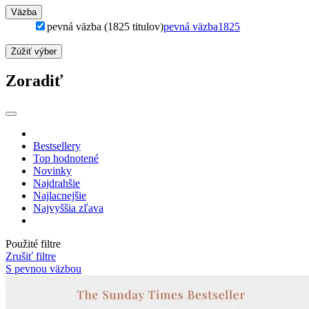
Väzba
pevná väzba (1825 titulov)
pevná väzba
1825
Zúžiť výber
Zoradiť
Bestsellery
Top hodnotené
Novinky
Najdrahšie
Najlacnejšie
Najvyššia zľava
Použité filtre
Zrušiť filtre
S pevnou väzbou