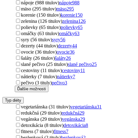
nápoje (988 titulov)
nápoje
988
mäso (295 titulov)
mäso
295
korenie (150 titulov)
korenie
150
zelenina (126 titulov)
zelenina
126
polievky (65 titulov)
polievky
65
omáčky (63 titulov)
omáčky
63
syry (56 titulov)
syry
56
dezerty (44 titulov)
dezerty
44
ovocie (36 titulov)
ovocie
36
šaláty (26 titulov)
šaláty
26
slané pečivo (25 titulov)
slané pečivo
25
cestoviny (11 titulov)
cestoviny
11
nátierky (7 titulov)
nátierky
7
pečivo (3 tituly)
pečivo
3
Ďalšie možnosti
Typ diéty
vegetariánska (31 titulov)
vegetariánska
31
redukčná (29 titulov)
redukčná
29
vegánska (29 titulov)
vegánska
29
detoxikácia (8 titulov)
detoxikácia
8
fitness (7 titulov)
fitness
7
bezlepková (2 tituly)
bezlepková
2