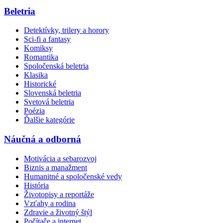
Beletria
Detektívky, trilery a horory
Sci-fi a fantasy
Komiksy
Romantika
Spoločenská beletria
Klasika
Historické
Slovenská beletria
Svetová beletria
Poézia
Ďalšie kategórie
Náučná a odborná
Motivácia a sebarozvoj
Biznis a manažment
Humanitné a spoločenské vedy
História
Životopisy a reportáže
Vzťahy a rodina
Zdravie a životný štýl
Počítače a internet