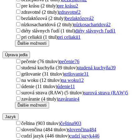
pre krásu (2 tituly)
pre krásu
2
zdravotné (2 tituly)
zdravotné
2
bezlaktózová (2 tituly)
bezlaktózová
2
nízkosacharidová (2 tituly)
nízkosacharidová
2
diéty slávnych ľudí (1 titul)
diéty slávnych ľudí
1
pri celiakii (1 titul)
pri celiakii
1
Ďalšie možnosti
Úprava jedla
pečenie (76 titulov)
pečenie
76
studená kuchyňa (39 titulov)
studená kuchyňa
39
grilovanie (31 titulov)
grilovanie
31
na woku (12 titulov)
na woku
12
údenie (11 titulov)
údenie
11
surová strava (RAW) (5 titulov)
surová strava (RAW)
5
zaváranie (4 tituly)
zaváranie
4
Ďalšie možnosti
Jazyk
čeština (903 titulov)
čeština
903
slovenčina (484 titulov)
slovenčina
484
cudzí jazyk (446 titulov)
cudzí jazyk
446