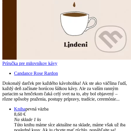
Príručka pre milovníkov kávy
Candance Rose Rardon
Dokonalý darček pre každého kávoholika! Ak ste ako väčšina ľudí,
každý deň začínate horúcou šálkou kávy. Ale za vaším ranným
pariacim sa hrnčekom čaká celý svet na to, aby bol objavený –
rôzne spôsoby praženia, postupy prípravy, tradície, ceremónie...
Kniha
pevná väzba
8,60 €
Na sklade 1 ks
Túto knihu máme síce aktuálne na sklade, máme však už iba
posledné kusy. Ak ju chcete mať rýchlo, ponáhľajte sa!