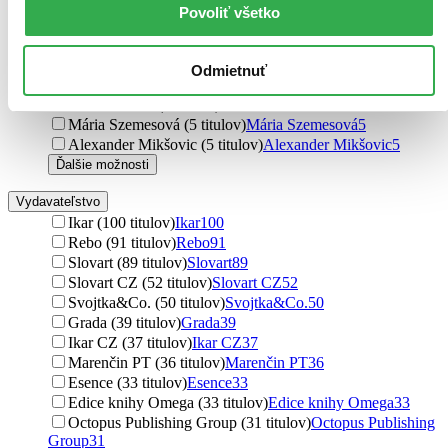
Vladimír Horecký (6 titulov)
Vladimír Horecký
6
Povoliť všetko
Dagmar Lánská (6 titulov)
Dagmar Lánská
6
Tom Stevenson (6 titulov)
Tom Stevenson
6
Anette Moldvaer (6 titulov)
Anette Moldvaer
6
Odmietnuť
Gill Davies (6 titulov)
Gill Davies
6
Jana Horecká (5 titulov)
Jana Horecká
5
Mária Szemesová (5 titulov)
Mária Szemesová
5
Alexander Mikšovic (5 titulov)
Alexander Mikšovic
5
Ďalšie možnosti
Vydavateľstvo
Ikar (100 titulov)
Ikar
100
Rebo (91 titulov)
Rebo
91
Slovart (89 titulov)
Slovart
89
Slovart CZ (52 titulov)
Slovart CZ
52
Svojtka&Co. (50 titulov)
Svojtka&Co.
50
Grada (39 titulov)
Grada
39
Ikar CZ (37 titulov)
Ikar CZ
37
Marenčin PT (36 titulov)
Marenčin PT
36
Esence (33 titulov)
Esence
33
Edice knihy Omega (33 titulov)
Edice knihy Omega
33
Octopus Publishing Group (31 titulov)
Octopus Publishing
Group
31