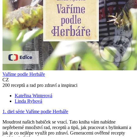
Vaříme podle Herbáře
CZ
200 receptů a rad pro zdraví a inspiraci
Kateřina Winterová
Linda Rybová
1. diel série
Vaříme podle Herbáře
Moudrost našich babiček se vrací. Tato kniha vám nabídne
nepřeberné množství rad, receptů a tipů, jak pracovat s bylinkami a
jak je co nejlépe využít pro zdraví. Generacemi ověřené recepty