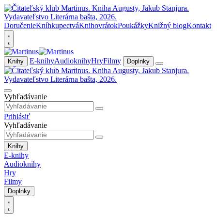
Doručenie
Kníhkupectvá
Knihovrátok
Poukážky
Knižný blog
Kontakt
E-knihy
Audioknihy
Hry
Filmy
Knihy
Doplnky
Vyhľadávanie
Prihlásiť
Vyhľadávanie
Knihy
E-knihy
Audioknihy
Hry
Filmy
Doplnky