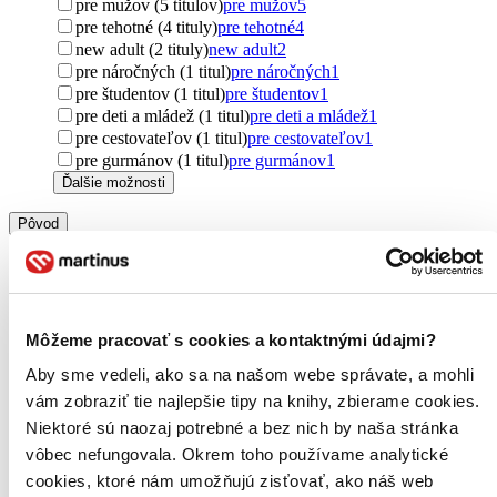
pre mužov (5 titulov)
pre mužov
5
pre tehotné (4 tituly)
pre tehotné
4
new adult (2 tituly)
new adult
2
pre náročných (1 titul)
pre náročných
1
pre študentov (1 titul)
pre študentov
1
pre deti a mládež (1 titul)
pre deti a mládež
1
pre cestovateľov (1 titul)
pre cestovateľov
1
pre gurmánov (1 titul)
pre gurmánov
1
Ďalšie možnosti
Pôvod
Česko (62 titulov)
Česko
62
zahraničný (27 titulov)
zahraničný
27
Slovensko (16 titulov)
Slovensko
16
Spojené štáty (9 titulov)
Spojené štáty
9
Spojené kráľovstvo (8 titulov)
Spojené kráľovstvo
8
Môžeme pracovať s cookies a kontaktnými údajmi?
Japonsko (5 titulov)
Japonsko
5
Aby sme vedeli, ako sa na našom webe správate, a mohli
Nemecko (2 tituly)
Nemecko
2
vám zobraziť tie najlepšie tipy na knihy, zbierame cookies.
Francúzsko (1 titul)
Francúzsko
1
Poľsko (1 titul)
Poľsko
1
Niektoré sú naozaj potrebné a bez nich by naša stránka
Taiwan (1 titul)
Taiwan
1
vôbec nefungovala. Okrem toho používame analytické
Ďalšie možnosti
cookies, ktoré nám umožňujú zisťovať, ako náš web