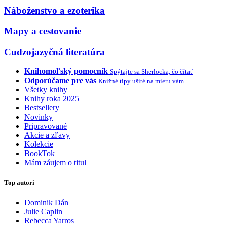
Náboženstvo a ezoterika
Mapy a cestovanie
Cudzojazyčná literatúra
Knihomoľský pomocník
Spýtajte sa Sherlocka, čo čítať
Odporúčame pre vás
Knižné tipy ušité na mieru vám
Všetky knihy
Knihy roka 2025
Bestsellery
Novinky
Pripravované
Akcie a zľavy
Kolekcie
BookTok
Mám záujem o titul
Top autori
Dominik Dán
Julie Caplin
Rebecca Yarros