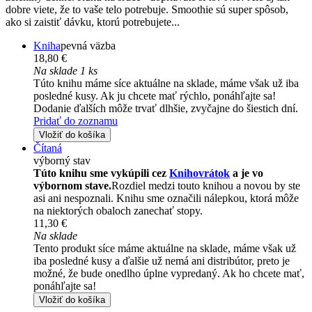
dobre viete, že to vaše telo potrebuje. Smoothie sú super spôsob,
ako si zaistiť dávku, ktorú potrebujete...
Kniha
pevná väzba
18,80 €
Na sklade 1 ks
Túto knihu máme síce aktuálne na sklade, máme však už iba
posledné kusy. Ak ju chcete mať rýchlo, ponáhľajte sa!
Dodanie ďalších môže trvať dlhšie, zvyčajne do šiestich dní.
Pridať do zoznamu
Vložiť do košíka
Čítaná
výborný stav
Túto knihu sme vykúpili cez
Knihovrátok
a je vo
výbornom stave.
Rozdiel medzi touto knihou a novou by ste
asi ani nespoznali. Knihu sme označili nálepkou, ktorá môže
na niektorých obaloch zanechať stopy.
11,30 €
Na sklade
Tento produkt síce máme aktuálne na sklade, máme však už
iba posledné kusy a ďalšie už nemá ani distribútor, preto je
možné, že bude onedlho úplne vypredaný. Ak ho chcete mať,
ponáhľajte sa!
Vložiť do košíka