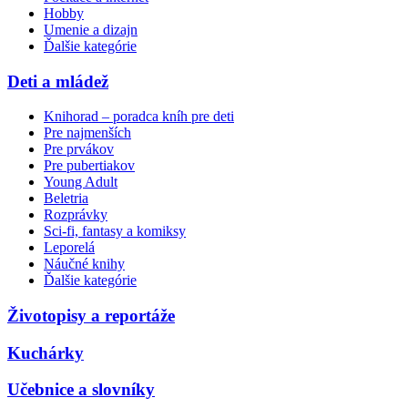
Hobby
Umenie a dizajn
Ďalšie kategórie
Deti a mládež
Knihorad – poradca kníh pre deti
Pre najmenších
Pre prvákov
Pre pubertiakov
Young Adult
Beletria
Rozprávky
Sci-fi, fantasy a komiksy
Leporelá
Náučné knihy
Ďalšie kategórie
Životopisy a reportáže
Kuchárky
Učebnice a slovníky