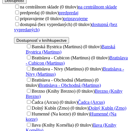
Dostupnosť
na centrálnom sklade (0 titulov)
na centrálnom sklade
predpredaj (0 titulov)
predpredaj
pripravujeme (0 titulov)
pripravujeme
dostupná (bez vypredaných) (0 titulov)
dostupná (bez
vypredaných)
Dostupnosť v kníhkupectve
Banská Bystrica (Martinus) (0 titulov)
Banská
Bystrica (Martinus)
Bratislava - Cubicon (Martinus) (0 titulov)
Bratislava
- Cubicon (Martinus)
Bratislava - Nivy (Martinus) (0 titulov)
Bratislava -
Nivy (Martinus)
Bratislava - Obchodná (Martinus) (0
titulov)
Bratislava - Obchodná (Martinus)
Brezno (Knihy Brezno) (0 titulov)
Brezno (Knihy
Brezno)
Čadca (Arcus) (0 titulov)
Čadca (Arcus)
Dolný Kubín (Zrno) (0 titulov)
Dolný Kubín (Zrno)
Humenné (Na korze) (0 titulov)
Humenné (Na
korze)
Ilava (Knihy Kornélia) (0 titulov)
Ilava (Knihy
Kornélia)