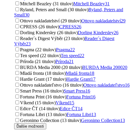
Mitchell Beazley (31 titulov)
Mitchell Beazley
31
Ryland, Peters and Small (30 titulov)
Ryland, Peters and
Small
30
Ottovo nakladatelství (29 titulov)
Ottovo nakladatelství
29
CPRESS (26 titulov)
CPRESS
26
Dorling Kindersley (26 titulov)
Dorling Kindersley
26
Reader´s Digest Výběr (23 titulov)
Reader´s Digest
Výběr
23
Pragma (22 titulov)
Pragma
22
Ten speed (22 titulov)
Ten speed
22
Príroda (21 titulov)
Príroda
21
BURDA Media 2000 (20 titulov)
BURDA Media 2000
20
Mladá fronta (18 titulov)
Mladá fronta
18
Hardie Grant (17 titulov)
Hardie Grant
17
Ottovo nakladateľstvo (16 titulov)
Ottovo nakladateľstvo
16
Smart Press (16 titulov)
Smart Press
16
Fortuna Print (16 titulov)
Fortuna Print
16
Víkend (15 titulov)
Víkend
15
Edice ČT (14 titulov)
Edice ČT
14
Fortuna Libri (13 titulov)
Fortuna Libri
13
Geronimo Collection (13 titulov)
Geronimo Collection
13
Ďalšie možnosti