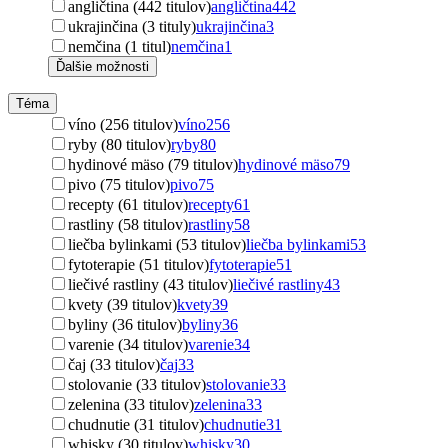
angličtina (442 titulov)
angličtina
442
ukrajinčina (3 tituly)
ukrajinčina
3
nemčina (1 titul)
nemčina
1
Ďalšie možnosti
Téma
víno (256 titulov)
víno
256
ryby (80 titulov)
ryby
80
hydinové mäso (79 titulov)
hydinové mäso
79
pivo (75 titulov)
pivo
75
recepty (61 titulov)
recepty
61
rastliny (58 titulov)
rastliny
58
liečba bylinkami (53 titulov)
liečba bylinkami
53
fytoterapie (51 titulov)
fytoterapie
51
liečivé rastliny (43 titulov)
liečivé rastliny
43
kvety (39 titulov)
kvety
39
byliny (36 titulov)
byliny
36
varenie (34 titulov)
varenie
34
čaj (33 titulov)
čaj
33
stolovanie (33 titulov)
stolovanie
33
zelenina (33 titulov)
zelenina
33
chudnutie (31 titulov)
chudnutie
31
whisky (30 titulov)
whisky
30