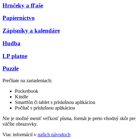
Hrnčeky a fľaše
Papiernictvo
Zápisníky a kalendáre
Hudba
LP platne
Puzzle
Prečítate na zariadeniach:
Pocketbook
Kindle
Smartfón či tablet s príslušnou aplikáciou
Počítač s príslušnou aplikáciou
Nie je možné meniť veľkosť písma, formát je preto vhodný skôr pre
väčšie obrazovky.
Viac informácií v
našich návodoch