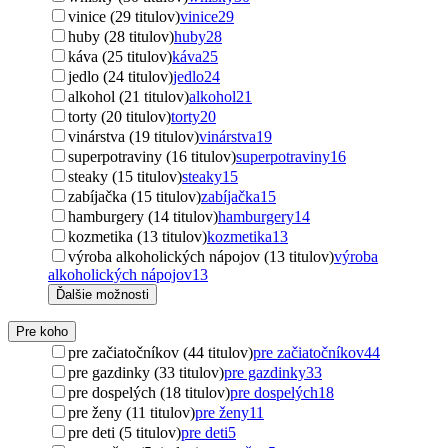
vinice (29 titulov)
vinice
29
huby (28 titulov)
huby
28
káva (25 titulov)
káva
25
jedlo (24 titulov)
jedlo
24
alkohol (21 titulov)
alkohol
21
torty (20 titulov)
torty
20
vinárstva (19 titulov)
vinárstva
19
superpotraviny (16 titulov)
superpotraviny
16
steaky (15 titulov)
steaky
15
zabíjačka (15 titulov)
zabíjačka
15
hamburgery (14 titulov)
hamburgery
14
kozmetika (13 titulov)
kozmetika
13
výroba alkoholických nápojov (13 titulov)
výroba
alkoholických nápojov
13
Ďalšie možnosti
Pre koho
pre začiatočníkov (44 titulov)
pre začiatočníkov
44
pre gazdinky (33 titulov)
pre gazdinky
33
pre dospelých (18 titulov)
pre dospelých
18
pre ženy (11 titulov)
pre ženy
11
pre deti (5 titulov)
pre deti
5