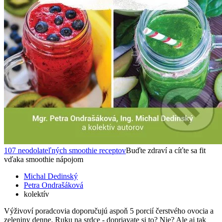
107 neodolateľných smoothie receptov
Buďte zdraví a cíťte sa fit
vďaka smoothie nápojom
Michal Dedinský
Petra Ondrašáková
kolektív
Výživoví poradcovia doporučujú aspoň 5 porcií čerstvého ovocia a
zeleniny denne. Ruku na srdce - dopriavate si to? Nie? Ale aj tak