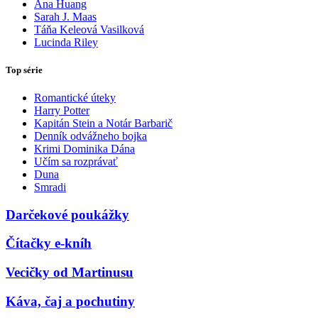
Ana Huang
Sarah J. Maas
Táňa Keleová Vasilková
Lucinda Riley
Top série
Romantické úteky
Harry Potter
Kapitán Stein a Notár Barbarič
Denník odvážneho bojka
Krimi Dominika Dána
Učím sa rozprávať
Duna
Smradi
Darčekové poukážky
Čítačky e-kníh
Vecičky od Martinusu
Káva, čaj a pochutiny