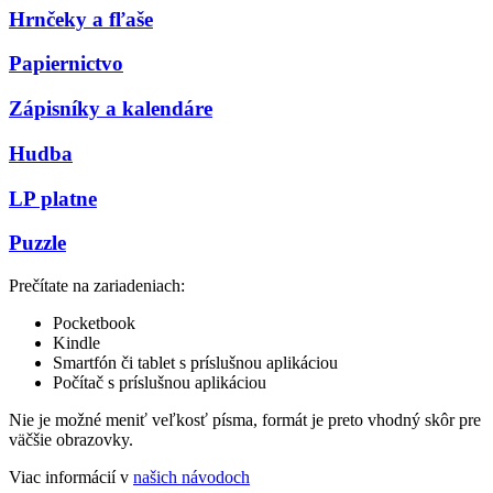
Hrnčeky a fľaše
Papiernictvo
Zápisníky a kalendáre
Hudba
LP platne
Puzzle
Prečítate na zariadeniach:
Pocketbook
Kindle
Smartfón či tablet s príslušnou aplikáciou
Počítač s príslušnou aplikáciou
Nie je možné meniť veľkosť písma, formát je preto vhodný skôr pre
väčšie obrazovky.
Viac informácií v
našich návodoch