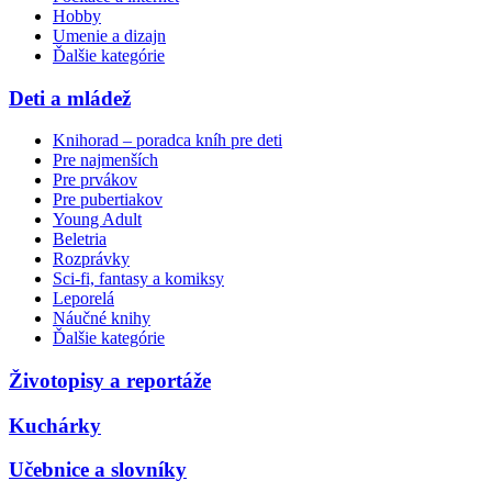
Hobby
Umenie a dizajn
Ďalšie kategórie
Deti a mládež
Knihorad – poradca kníh pre deti
Pre najmenších
Pre prvákov
Pre pubertiakov
Young Adult
Beletria
Rozprávky
Sci-fi, fantasy a komiksy
Leporelá
Náučné knihy
Ďalšie kategórie
Životopisy a reportáže
Kuchárky
Učebnice a slovníky