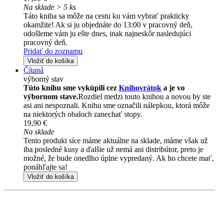
Na sklade > 5 ks
Táto kniha sa môže na cestu ku vám vybrať prakticky
okamžite! Ak si ju objednáte do 13:00 v pracovný deň,
odošleme vám ju ešte dnes, inak najneskôr nasledujúci
pracovný deň.
Pridať do zoznamu
Vložiť do košíka
Čítaná
výborný stav
Túto knihu sme vykúpili cez
Knihovrátok
a je vo
výbornom stave.
Rozdiel medzi touto knihou a novou by ste
asi ani nespoznali. Knihu sme označili nálepkou, ktorá môže
na niektorých obaloch zanechať stopy.
19,90 €
Na sklade
Tento produkt síce máme aktuálne na sklade, máme však už
iba posledné kusy a ďalšie už nemá ani distribútor, preto je
možné, že bude onedlho úplne vypredaný. Ak ho chcete mať,
ponáhľajte sa!
Vložiť do košíka