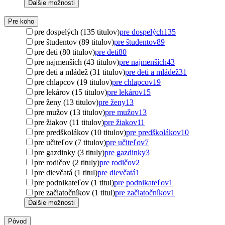
Ďalšie možnosti
Pre koho
pre dospelých (135 titulov)
pre dospelých
135
pre študentov (89 titulov)
pre študentov
89
pre deti (80 titulov)
pre deti
80
pre najmenších (43 titulov)
pre najmenších
43
pre deti a mládež (31 titulov)
pre deti a mládež
31
pre chlapcov (19 titulov)
pre chlapcov
19
pre lekárov (15 titulov)
pre lekárov
15
pre ženy (13 titulov)
pre ženy
13
pre mužov (13 titulov)
pre mužov
13
pre žiakov (11 titulov)
pre žiakov
11
pre predškolákov (10 titulov)
pre predškolákov
10
pre učiteľov (7 titulov)
pre učiteľov
7
pre gazdinky (3 tituly)
pre gazdinky
3
pre rodičov (2 tituly)
pre rodičov
2
pre dievčatá (1 titul)
pre dievčatá
1
pre podnikateľov (1 titul)
pre podnikateľov
1
pre začiatočníkov (1 titul)
pre začiatočníkov
1
Ďalšie možnosti
Pôvod