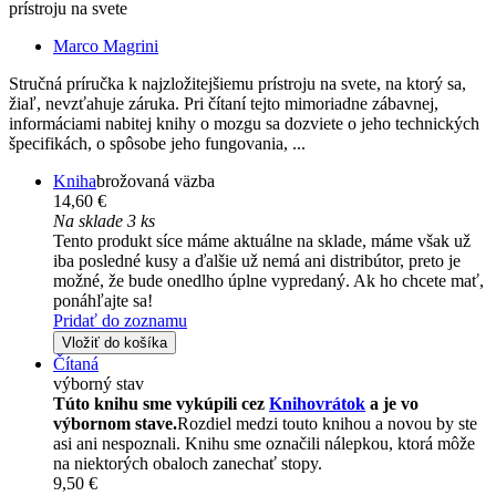
prístroju na svete
Marco Magrini
Stručná príručka k najzložitejšiemu prístroju na svete, na ktorý sa,
žiaľ, nevzťahuje záruka. Pri čítaní tejto mimoriadne zábavnej,
informáciami nabitej knihy o mozgu sa dozviete o jeho technických
špecifikách, o spôsobe jeho fungovania, ...
Kniha
brožovaná väzba
14,60 €
Na sklade 3 ks
Tento produkt síce máme aktuálne na sklade, máme však už
iba posledné kusy a ďalšie už nemá ani distribútor, preto je
možné, že bude onedlho úplne vypredaný. Ak ho chcete mať,
ponáhľajte sa!
Pridať do zoznamu
Vložiť do košíka
Čítaná
výborný stav
Túto knihu sme vykúpili cez
Knihovrátok
a je vo
výbornom stave.
Rozdiel medzi touto knihou a novou by ste
asi ani nespoznali. Knihu sme označili nálepkou, ktorá môže
na niektorých obaloch zanechať stopy.
9,50 €