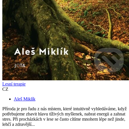
Lesní terapie
CZ
Aleš Miklík
Příroda je pro řadu z nás místem, které intuitivně vyhledáváme, když
potřebujeme zbavit hlavu tíživých myšlenek, nabrat energii a zahnat
stres. Při procházkách v lese se často cítíme mnohem lépe než jinde,
lehčí a zdravější...