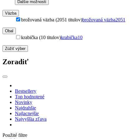
Ďalšie možnosti
Väzba
brožovaná väzba (2051 titulov)
brožovaná väzba
2051
Obal
krabička (10 titulov)
krabička
10
Zúžiť výber
Zoradiť
Bestsellery
Top hodnotené
Novinky
Najdrahšie
Najlacnejšie
Najvyššia zľava
Použité filtre