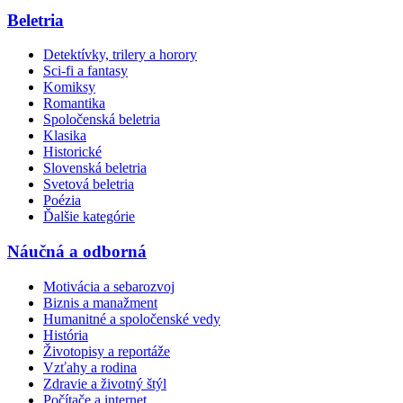
Beletria
Detektívky, trilery a horory
Sci-fi a fantasy
Komiksy
Romantika
Spoločenská beletria
Klasika
Historické
Slovenská beletria
Svetová beletria
Poézia
Ďalšie kategórie
Náučná a odborná
Motivácia a sebarozvoj
Biznis a manažment
Humanitné a spoločenské vedy
História
Životopisy a reportáže
Vzťahy a rodina
Zdravie a životný štýl
Počítače a internet