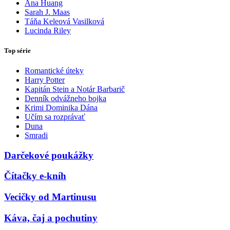
Ana Huang
Sarah J. Maas
Táňa Keleová Vasilková
Lucinda Riley
Top série
Romantické úteky
Harry Potter
Kapitán Stein a Notár Barbarič
Denník odvážneho bojka
Krimi Dominika Dána
Učím sa rozprávať
Duna
Smradi
Darčekové poukážky
Čítačky e-kníh
Vecičky od Martinusu
Káva, čaj a pochutiny