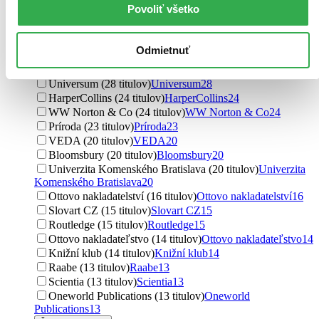
Povoliť všetko
Vintage (30 titulov)
Vintage
30
Slovenská poľnohospodárska univerzita v Nitre (29
titulov)
Slovenská poľnohospodárska univerzita v Nitre
29
Odmietnuť
Slovart (28 titulov)
Slovart
28
Expol Pedagogika (28 titulov)
Expol Pedagogika
28
Universum (28 titulov)
Universum
28
HarperCollins (24 titulov)
HarperCollins
24
WW Norton & Co (24 titulov)
WW Norton & Co
24
Príroda (23 titulov)
Príroda
23
VEDA (20 titulov)
VEDA
20
Bloomsbury (20 titulov)
Bloomsbury
20
Univerzita Komenského Bratislava (20 titulov)
Univerzita
Komenského Bratislava
20
Ottovo nakladatelství (16 titulov)
Ottovo nakladatelství
16
Slovart CZ (15 titulov)
Slovart CZ
15
Routledge (15 titulov)
Routledge
15
Ottovo nakladateľstvo (14 titulov)
Ottovo nakladateľstvo
14
Knižní klub (14 titulov)
Knižní klub
14
Raabe (13 titulov)
Raabe
13
Scientia (13 titulov)
Scientia
13
Oneworld Publications (13 titulov)
Oneworld
Publications
13