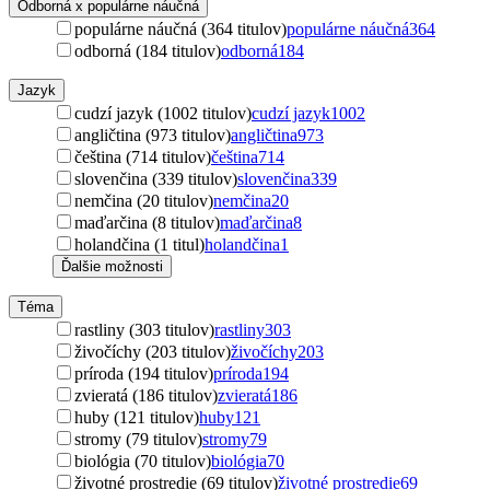
Odborná x populárne náučná
populárne náučná (364 titulov)
populárne náučná
364
odborná (184 titulov)
odborná
184
Jazyk
cudzí jazyk (1002 titulov)
cudzí jazyk
1002
angličtina (973 titulov)
angličtina
973
čeština (714 titulov)
čeština
714
slovenčina (339 titulov)
slovenčina
339
nemčina (20 titulov)
nemčina
20
maďarčina (8 titulov)
maďarčina
8
holandčina (1 titul)
holandčina
1
Ďalšie možnosti
Téma
rastliny (303 titulov)
rastliny
303
živočíchy (203 titulov)
živočíchy
203
príroda (194 titulov)
príroda
194
zvieratá (186 titulov)
zvieratá
186
huby (121 titulov)
huby
121
stromy (79 titulov)
stromy
79
biológia (70 titulov)
biológia
70
životné prostredie (69 titulov)
životné prostredie
69