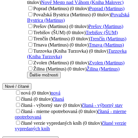
titulov)
Nové Mesto nad Váhom (Kniha Malovec)
Poprad (Martinus) (0 titulov)
Poprad (Martinus)
Považská Bystrica (Martinus) (0 titulov)
Považská
Bystrica (Martinus)
Prešov (Martinus) (0 titulov)
Prešov (Martinus)
Trebišov (ŠUM) (0 titulov)
Trebišov (ŠUM)
Trenčín (Martinus) (0 titulov)
Trenčín (Martinus)
Trnava (Martinus) (0 titulov)
Trnava (Martinus)
Turzovka (Kniha Turzovka) (0 titulov)
Turzovka
(Kniha Turzovka)
Zvolen (Martinus) (0 titulov)
Zvolen (Martinus)
Žilina (Martinus) (0 titulov)
Žilina (Martinus)
Ďalšie možnosti
Nové / čítané
nová (0 titulov)
nová
čítaná (0 titulov)
čítaná
čítaná - výborný stav (0 titulov)
čítaná - výborný stav
čítaná - mierne opotrebovaná (0 titulov)
čítaná - mierne
opotrebovaná
čítané verzie vypredaných kníh (0 titulov)
čítané verzie
vypredaných kníh