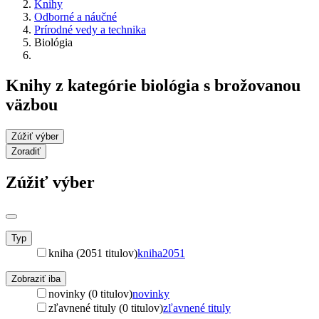
Knihy
Odborné a náučné
Prírodné vedy a technika
Biológia
Knihy z kategórie biológia s brožovanou
väzbou
Zúžiť výber
Zoradiť
Zúžiť výber
Typ
kniha (2051 titulov)
kniha
2051
Zobraziť iba
novinky (0 titulov)
novinky
zľavnené tituly (0 titulov)
zľavnené tituly