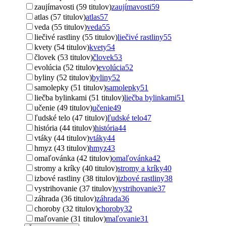
zaujímavosti (59 titulov)
zaujímavosti
59
atlas (57 titulov)
atlas
57
veda (55 titulov)
veda
55
liečivé rastliny (55 titulov)
liečivé rastliny
55
kvety (54 titulov)
kvety
54
človek (53 titulov)
človek
53
evolúcia (52 titulov)
evolúcia
52
byliny (52 titulov)
byliny
52
samolepky (51 titulov)
samolepky
51
liečba bylinkami (51 titulov)
liečba bylinkami
51
učenie (49 titulov)
učenie
49
ľudské telo (47 titulov)
ľudské telo
47
história (44 titulov)
história
44
vtáky (44 titulov)
vtáky
44
hmyz (43 titulov)
hmyz
43
omaľovánka (42 titulov)
omaľovánka
42
stromy a kríky (40 titulov)
stromy a kríky
40
izbové rastliny (38 titulov)
izbové rastliny
38
vystrihovanie (37 titulov)
vystrihovanie
37
záhrada (36 titulov)
záhrada
36
choroby (32 titulov)
choroby
32
maľovanie (31 titulov)
maľovanie
31