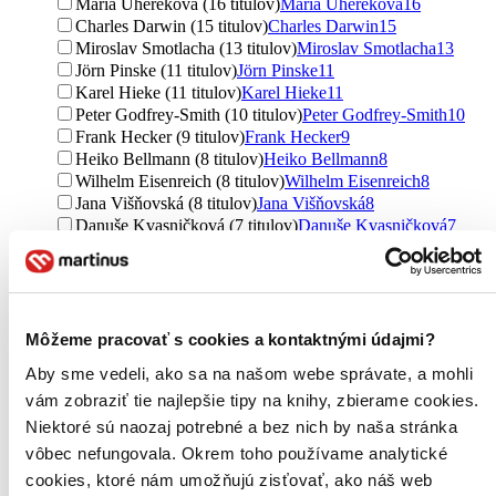
Mária Uhereková (16 titulov)
Mária Uhereková
16
Charles Darwin (15 titulov)
Charles Darwin
15
Miroslav Smotlacha (13 titulov)
Miroslav Smotlacha
13
Jörn Pinske (11 titulov)
Jörn Pinske
11
Karel Hieke (11 titulov)
Karel Hieke
11
Peter Godfrey-Smith (10 titulov)
Peter Godfrey-Smith
10
Frank Hecker (9 titulov)
Frank Hecker
9
Heiko Bellmann (8 titulov)
Heiko Bellmann
8
Wilhelm Eisenreich (8 titulov)
Wilhelm Eisenreich
8
Jana Višňovská (8 titulov)
Jana Višňovská
8
Danuše Kvasničková (7 titulov)
Danuše Kvasničková
7
Matthew Walker (7 titulov)
Matthew Walker
7
Matt Ridley (6 titulov)
Matt Ridley
6
Richard Dawkins (6 titulov)
Richard Dawkins
6
Mary Roach (6 titulov)
Mary Roach
6
Roland Spohn (5 titulov)
Roland Spohn
5
Môžeme pracovať s cookies a kontaktnými údajmi?
Ewald Gerhardt (5 titulov)
Ewald Gerhardt
5
Aby sme vedeli, ako sa na našom webe správate, a mohli
Maria Treben (5 titulov)
Maria Treben
5
vám zobraziť tie najlepšie tipy na knihy, zbierame cookies.
František Kyncl (5 titulov)
František Kyncl
5
Petr Pasečný (4 tituly)
Petr Pasečný
4
Niektoré sú naozaj potrebné a bez nich by naša stránka
Rowan Robinson (4 tituly)
Rowan Robinson
4
vôbec nefungovala. Okrem toho používame analytické
Wolf-Dieter Storl (4 tituly)
Wolf-Dieter Storl
4
cookies, ktoré nám umožňujú zisťovať, ako náš web
Einhard Bezzel (4 tituly)
Einhard Bezzel
4