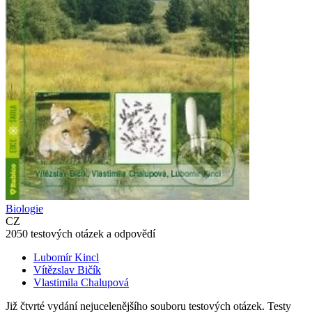
Biologie
CZ
2050 testových otázek a odpovědí
Lubomír Kincl
Vítězslav Bičík
Vlastimila Chalupová
Již čtvrté vydání nejucelenějšího souboru testových otázek. Testy