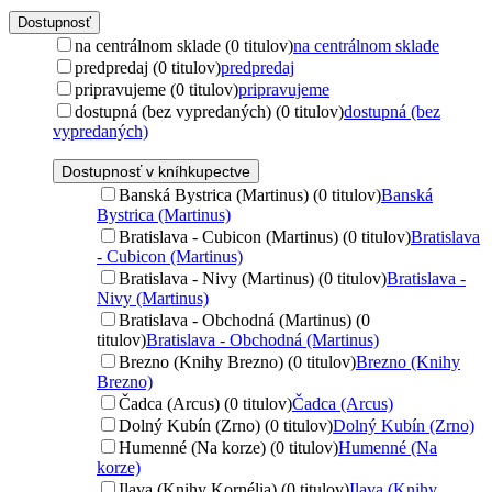
Dostupnosť
na centrálnom sklade (0 titulov)
na centrálnom sklade
predpredaj (0 titulov)
predpredaj
pripravujeme (0 titulov)
pripravujeme
dostupná (bez vypredaných) (0 titulov)
dostupná (bez
vypredaných)
Dostupnosť v kníhkupectve
Banská Bystrica (Martinus) (0 titulov)
Banská
Bystrica (Martinus)
Bratislava - Cubicon (Martinus) (0 titulov)
Bratislava
- Cubicon (Martinus)
Bratislava - Nivy (Martinus) (0 titulov)
Bratislava -
Nivy (Martinus)
Bratislava - Obchodná (Martinus) (0
titulov)
Bratislava - Obchodná (Martinus)
Brezno (Knihy Brezno) (0 titulov)
Brezno (Knihy
Brezno)
Čadca (Arcus) (0 titulov)
Čadca (Arcus)
Dolný Kubín (Zrno) (0 titulov)
Dolný Kubín (Zrno)
Humenné (Na korze) (0 titulov)
Humenné (Na
korze)
Ilava (Knihy Kornélia) (0 titulov)
Ilava (Knihy