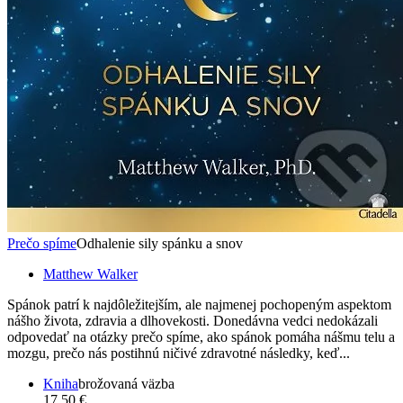
Prečo spíme
Odhalenie sily spánku a snov
Matthew Walker
Spánok patrí k najdôležitejším, ale najmenej pochopeným aspektom
nášho života, zdravia a dlhovekosti. Donedávna vedci nedokázali
odpovedať na otázky prečo spíme, ako spánok pomáha nášmu telu a
mozgu, prečo nás postihnú ničivé zdravotné následky, keď...
Kniha
brožovaná väzba
17,50 €