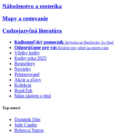
Náboženstvo a ezoterika
Mapy a cestovanie
Cudzojazyčná literatúra
Knihomoľský pomocník
Spýtajte sa Sherlocka, čo čítať
Odporúčame pre vás
Knižné tipy ušité na mieru vám
Všetky knihy
Knihy roka 2025
Bestsellery
Novinky
Pripravované
Akcie a zľavy
Kolekcie
BookTok
Mám záujem o titul
Top autori
Dominik Dán
Julie Caplin
Rebecca Yarros