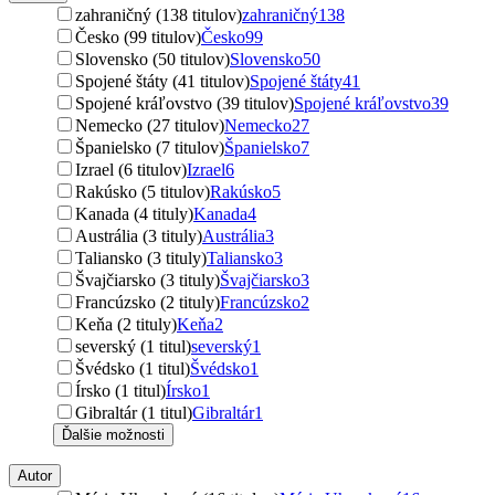
zahraničný (138 titulov)
zahraničný
138
Česko (99 titulov)
Česko
99
Slovensko (50 titulov)
Slovensko
50
Spojené štáty (41 titulov)
Spojené štáty
41
Spojené kráľovstvo (39 titulov)
Spojené kráľovstvo
39
Nemecko (27 titulov)
Nemecko
27
Španielsko (7 titulov)
Španielsko
7
Izrael (6 titulov)
Izrael
6
Rakúsko (5 titulov)
Rakúsko
5
Kanada (4 tituly)
Kanada
4
Austrália (3 tituly)
Austrália
3
Taliansko (3 tituly)
Taliansko
3
Švajčiarsko (3 tituly)
Švajčiarsko
3
Francúzsko (2 tituly)
Francúzsko
2
Keňa (2 tituly)
Keňa
2
severský (1 titul)
severský
1
Švédsko (1 titul)
Švédsko
1
Írsko (1 titul)
Írsko
1
Gibraltár (1 titul)
Gibraltár
1
Ďalšie možnosti
Autor