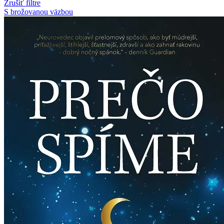
Zrušiť filtre
S brožovanou väzbou