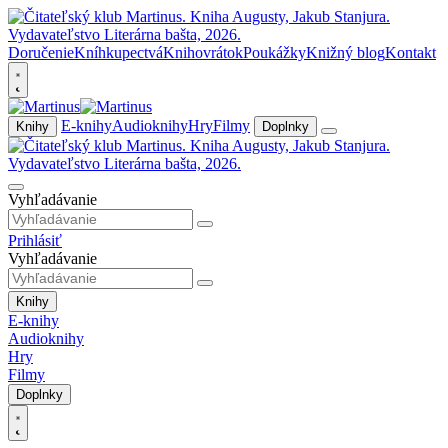
Doručenie
Kníhkupectvá
Knihovrátok
Poukážky
Knižný blog
Kontakt
E-knihy
Audioknihy
Hry
Filmy
Knihy
Doplnky
Vyhľadávanie
Prihlásiť
Vyhľadávanie
Knihy
E-knihy
Audioknihy
Hry
Filmy
Doplnky