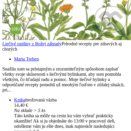
Liečivé rastliny z Božej záhrady
Prírodné recepty pre zdravých aj
chorých
Maria Treben
Snažila som sa prístupným a zrozumiteľným spôsobom zapísať
všetky svoje skúsenosti s liečivými bylinkami, aby som pomohla
všetkým, čo hľadajú radu a pomoc. Moje liečivé bylinky a
odporúčané recepty pomohli už mnohým ľuďom v zúfalej situácii,
pri...
Kniha
brožovaná väzba
14,40 €
Na sklade > 5 ks
Táto kniha sa môže na cestu ku vám vybrať prakticky
okamžite! Ak si ju objednáte do 13:00 v pracovný deň,
odošleme vám ju ešte dnes, inak najneskôr nasledujúci