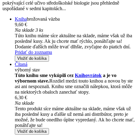
pokrývající celé učivo středoškolské biologie jsou přehledně
uspořádané v sedmi kapitolách...
Kniha
brožovaná väzba
9,60 €
Na sklade 3 ks
Túto knihu máme síce aktuálne na sklade, máme však už iba
posledné kusy. Ak ju chcete mať rýchlo, ponáhľajte sa!
Dodanie ďalších môže trvať dlhšie, zvyčajne do piatich dní.
Pridať do zoznamu
Vložiť do košíka
Čítaná
výborný stav
Túto knihu sme vykúpili cez
Knihovrátok
a je vo
výbornom stave.
Rozdiel medzi touto knihou a novou by ste
asi ani nespoznali. Knihu sme označili nálepkou, ktorá môže
na niektorých obaloch zanechať stopy.
6,30 €
Na sklade
Tento produkt síce máme aktuálne na sklade, máme však už
iba posledné kusy a ďalšie už nemá ani distribútor, preto je
možné, že bude onedlho úplne vypredaný. Ak ho chcete mať,
ponáhľajte sa!
Vložiť do košíka