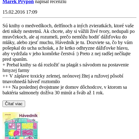
Marek Prypoň
napísal recenziu
15.02.2016 17:09
Sú knihy o medvedíkoch, delfínoch a iných zvieratkách, ktoré vaše
deti nikdy nestretnú. Ak chcete, aby si vážili živé tvory, nedupali po
mravčekoch, ale aj rozumeli, prečo nemôžu hodiť dážďovku do
mláky, alebo zjesť muchu, Hávedník je tu. Dozviete sa, čo by vám
pošepkal do ucha ucholak, a že krtko odhryzne dážďovke hlavu,
aby vydržala v jeho komôrke čerstvá :) Preto z nej radšej nečítajte
pred spaním.
+ Prebal knihy sa dá rozložiť na plagát s návodom na postavenie
hmyzej farmy
++ V záplave toxicky zelenej, neónovej žltej a ružovej pôsobí
tmavohnedá háveď roztomilo
+++ Na poslednej dvojstrane je domov dôchodcov, v ktorom sa
baktéria salmonely dožíva 30 minút a šváb až 1 rok.
Čítať viac