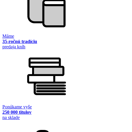
Máme
35-ročnú tradíciu
predaja kníh
Ponúkame vyše
250 000 titulov
na sklade