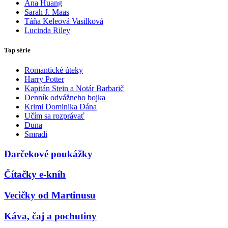
Ana Huang
Sarah J. Maas
Táňa Keleová Vasilková
Lucinda Riley
Top série
Romantické úteky
Harry Potter
Kapitán Stein a Notár Barbarič
Denník odvážneho bojka
Krimi Dominika Dána
Učím sa rozprávať
Duna
Smradi
Darčekové poukážky
Čítačky e-kníh
Vecičky od Martinusu
Káva, čaj a pochutiny