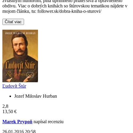
zvláštnym humorom, plná úprimného priateľstva a oprávneného
obdivu. Viac o dobrých knihách so štúrovskou tematikou nájdete v
mojom článku, tu: follower.sk/dobra-kniha-o-sturovi/
Čítať viac
Ľudovít Štúr
Jozef Miloslav Hurban
2,8
13,50 €
Marek Prypoň
napísal recenziu
26.01.2016 20:58