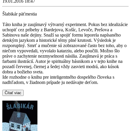
19.01.2016 18:47
Šlabikár päťmestia
Táto kniha je zaujímavý výtvarný experiment. Pokus bez idealizácie
uchopiť cez príbehy z Bardejova, Košíc, Levoče, Prešova a
Sabinova naše dejiny. Snaží sa spojiť formu leporela napísaného
detským jazykom a historické témy plné krutosti. Výsledok je
rozporuplný. Smrť a mučenie sú zobrazované často bez toho, aby o
niečom vypovedali, vyvolalo katarziu, alebo poučili. Možno šlo
práve o zachytenie nezmyselnosti násilia. Zaujímavá je práca s
farbami ilustrácií. Autor je spirituálny básnikom a v tejto knihe na
pozadí červenej, čiernej a šedej vždy zasvieti modrá, ako kúsok
dobra a božieho sveta.
Ide rozhodne o knihu pre inteligentného dospelého človeka s
nadhľadom, v žiadnom prípade ju nedávajte deťom.
Čítať viac