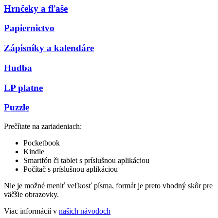
Hrnčeky a fľaše
Papiernictvo
Zápisníky a kalendáre
Hudba
LP platne
Puzzle
Prečítate na zariadeniach:
Pocketbook
Kindle
Smartfón či tablet s príslušnou aplikáciou
Počítač s príslušnou aplikáciou
Nie je možné meniť veľkosť písma, formát je preto vhodný skôr pre
väčšie obrazovky.
Viac informácií v
našich návodoch