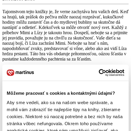
Tajomstvom tejto knižky je, že verne zachytáva hru vašich detí. Keď
sa hrajú, tak prášok do pečiva môže naozaj rozprávať, kukučkové
hodiny môžu zastaviť čas a do mydlovej bubliny sa skutočne dá
nastúpiť a odletieť. Kdekoľvek sa môže otvoriť nový svet. Každý z
príbehov Mimi a Lízy je takouto hrou. Dospelí, nebojte sa a prijmite
jej pravidla, považujte ju na chvíľu za skutočnosť. Vaše dieťa sa
naozaj bojí, či Líza zachráni Mimi. Nebojte sa hrať s ním,
napodobňovať zvuky, predstavovať si vône, alebo ako asi vidí Líza
hrdzu prstami. Táto hra vás obdaruje prítomnosťou, oázou šťastia v
pustatine každodenného pachtenia sa za šťastím.
Aj druhý diel knihy si zachoval nenútený výchovný rozmer.
Hrdinky sa tu stretnú aj s nástrahami rýchleho moderného sveta, s
obchodovaním, so súťažením, ale všetko prekonajú, lebo ich
odlišnosti sa dopĺňajú. Mimi vidí len nosom, prstami a ušami, ale
často viac ako Líza očami. Deti, ktoré možno nikdy nebudú mať
Môžeme pracovať s cookies a kontaktnými údajmi?
handicapovaného kamaráta, sa môžu veľa naučiť. Napríklad, ako
nájde Líza čokoľvek vo svojej izbe aj so zatvorenými očami.
Aby sme vedeli, ako sa na našom webe správate, a
mohli vám zobraziť tie najlepšie tipy na knihy, zbierame
Čítať viac
cookies. Niektoré sú naozaj potrebné a bez nich by naša
stránka vôbec nefungovala. Okrem toho používame
analytické cookies, ktoré nám umožňujú zisťovať, ako