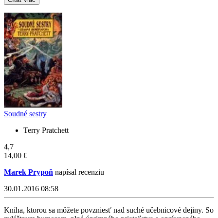
Soudné sestry
Terry Pratchett
4,7
14,00 €
Marek Prypoň
napísal recenziu
30.01.2016 08:58
Kniha, ktorou sa môžete povzniesť nad suché učebnicové dejiny. So