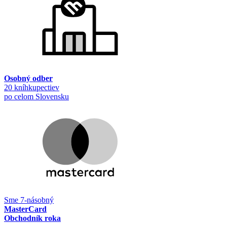
Osobný odber
20 kníhkupectiev
po celom Slovensku
Sme 7-násobný
MasterCard
Obchodník roka