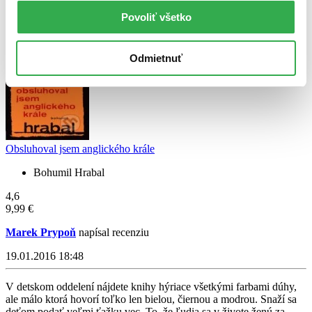
Čítať viac
Povoliť všetko
Odmietnuť
Obsluhoval jsem anglického krále
Bohumil Hrabal
4,6
9,99 €
Marek Prypoň
napísal recenziu
19.01.2016 18:48
V detskom oddelení nájdete knihy hýriace všetkými farbami dúhy,
ale málo ktorá hovorí toľko len bielou, čiernou a modrou. Snaží sa
deťom podať veľmi ťažku vec. To, že ľudia sa v živote ženú za