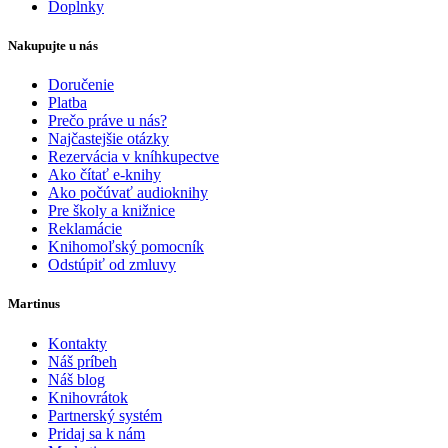
Doplnky
Nakupujte u nás
Doručenie
Platba
Prečo práve u nás?
Najčastejšie otázky
Rezervácia v kníhkupectve
Ako čítať e-knihy
Ako počúvať audioknihy
Pre školy a knižnice
Reklamácie
Knihomoľský pomocník
Odstúpiť od zmluvy
Martinus
Kontakty
Náš príbeh
Náš blog
Knihovrátok
Partnerský systém
Pridaj sa k nám