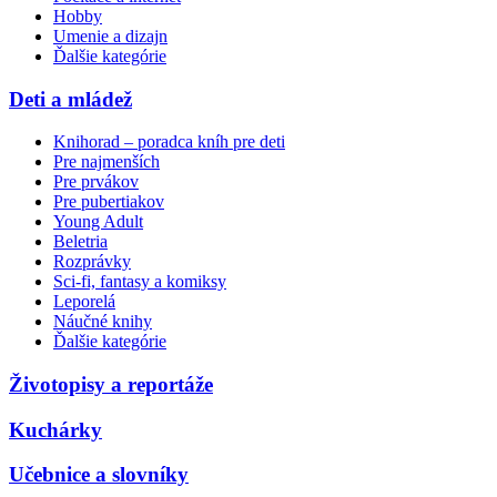
Hobby
Umenie a dizajn
Ďalšie kategórie
Deti a mládež
Knihorad – poradca kníh pre deti
Pre najmenších
Pre prvákov
Pre pubertiakov
Young Adult
Beletria
Rozprávky
Sci-fi, fantasy a komiksy
Leporelá
Náučné knihy
Ďalšie kategórie
Životopisy a reportáže
Kuchárky
Učebnice a slovníky