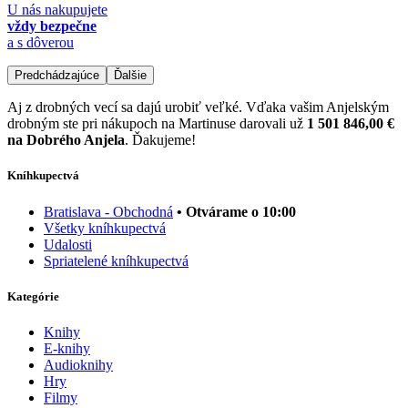
U nás nakupujete
vždy bezpečne
a s dôverou
Predchádzajúce
Ďalšie
Aj z drobných vecí sa dajú urobiť veľké. Vďaka vašim Anjelským
drobným ste pri nákupoch na Martinuse darovali už
1 501 846,00 €
na Dobrého Anjela
. Ďakujeme!
Kníhkupectvá
Bratislava - Obchodná
• Otvárame o 10:00
Všetky kníhkupectvá
Udalosti
Spriatelené kníhkupectvá
Kategórie
Knihy
E-knihy
Audioknihy
Hry
Filmy