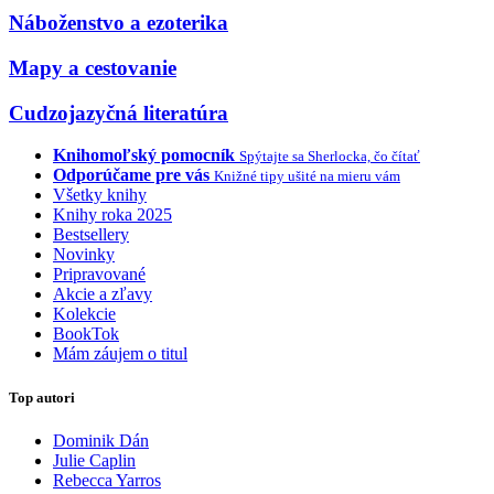
Náboženstvo a ezoterika
Mapy a cestovanie
Cudzojazyčná literatúra
Knihomoľský pomocník
Spýtajte sa Sherlocka, čo čítať
Odporúčame pre vás
Knižné tipy ušité na mieru vám
Všetky knihy
Knihy roka 2025
Bestsellery
Novinky
Pripravované
Akcie a zľavy
Kolekcie
BookTok
Mám záujem o titul
Top autori
Dominik Dán
Julie Caplin
Rebecca Yarros