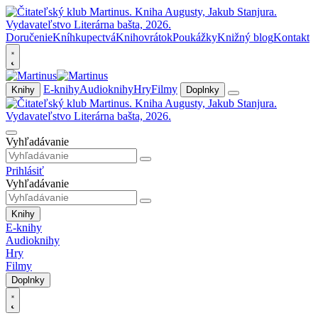
Doručenie
Kníhkupectvá
Knihovrátok
Poukážky
Knižný blog
Kontakt
E-knihy
Audioknihy
Hry
Filmy
Knihy
Doplnky
Vyhľadávanie
Prihlásiť
Vyhľadávanie
Knihy
E-knihy
Audioknihy
Hry
Filmy
Doplnky