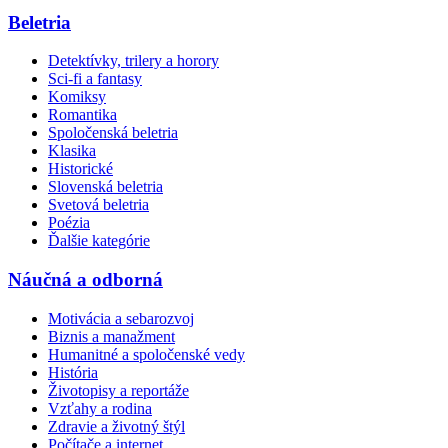
Beletria
Detektívky, trilery a horory
Sci-fi a fantasy
Komiksy
Romantika
Spoločenská beletria
Klasika
Historické
Slovenská beletria
Svetová beletria
Poézia
Ďalšie kategórie
Náučná a odborná
Motivácia a sebarozvoj
Biznis a manažment
Humanitné a spoločenské vedy
História
Životopisy a reportáže
Vzťahy a rodina
Zdravie a životný štýl
Počítače a internet