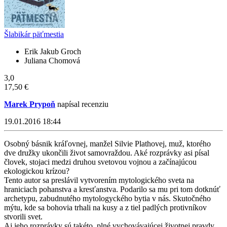
Šlabikár päťmestia
Erik Jakub Groch
Juliana Chomová
3,0
17,50 €
Marek Prypoň
napísal recenziu
19.01.2016 18:44
Osobný básnik kráľovnej, manžel Silvie Plathovej, muž, ktorého
dve družky ukončili život samovraždou. Aké rozprávky asi písal
človek, stojaci medzi druhou svetovou vojnou a začínajúcou
ekologickou krízou?
Tento autor sa preslávil vytvorením mytologického sveta na
hraniciach pohanstva a kresťanstva. Podarilo sa mu pri tom dotknúť
archetypu, zabudnutého mytologyckého bytia v nás. Skutočného
mýtu, kde sa bohovia trhali na kusy a z tiel padlých protivníkov
stvorili svet.
Aj jeho rozprávky sú takéto, plné vychovávajúcej životnej pravdy,