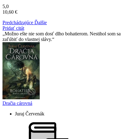
5,0
10,60 €
Predchádzajúce
Ďalšie
Pridať citát
Možno ešte nie som dosť dlho bohatierom. Nestihol som sa
zaľúbiť do vlastnej slávy.
Dračia cárovná
Juraj Červenák