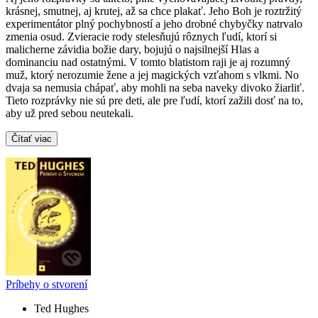
krásnej, smutnej, aj krutej, až sa chce plakať. Jeho Boh je roztržitý
experimentátor plný pochybností a jeho drobné chybyčky natrvalo
zmenia osud. Zvieracie rody stelesňujú rôznych ľudí, ktorí si
malicherne závidia božie dary, bojujú o najsilnejší Hlas a
dominanciu nad ostatnými. V tomto blatistom raji je aj rozumný
muž, ktorý nerozumie žene a jej magických vzťahom s vlkmi. No
dvaja sa nemusia chápať, aby mohli na seba naveky divoko žiarliť.
Tieto rozprávky nie sú pre deti, ale pre ľudí, ktorí zažili dosť na to,
aby už pred sebou neutekali.
Čítať viac
Príbehy o stvorení
Ted Hughes