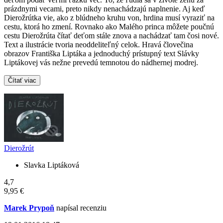
prázdnymi vecami, preto nikdy nenachádzajú naplnenie. Aj keď
Dierožrútka vie, ako z blúdneho kruhu von, hrdina musí vyraziť na
cestu, ktorá ho zmení. Rovnako ako Malého princa môžete poučnú
cestu Dierožrúta čítať deťom stále znova a nachádzať tam čosi nové.
Text a ilustrácie tvoria neoddeliteľný celok. Hravá človečina
obrazov Františka Liptáka a jednoduchý prístupný text Slávky
Liptákovej vás nežne prevedú temnotou do nádhernej modrej.
Čítať viac
Dierožrút
Slavka Liptáková
4,7
9,95 €
Marek Prypoň
napísal recenziu