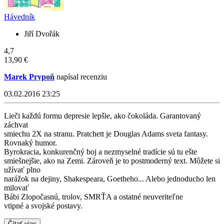
Hávedník
Jiří Dvořák
4,7
13,90 €
Marek Prypoň
napísal recenziu
03.02.2016 23:25
Lieči každú formu depresie lepšie, ako čokoláda. Garantovaný
záchvat
smiechu 2X na stranu. Pratchett je Douglas Adams sveta fantasy.
Rovnaký humor.
Byrokracia, konkurenčný boj a nezmyselné tradície sú tu ešte
smiešnejšie, ako na Zemi. Zároveň je to postmoderný text. Môžete si
užívať plno
narážok na dejiny, Shakespeara, Goetheho... Alebo jednoducho len
milovať
Bábi Zlopočasnú, trolov, SMRŤA a ostatné neuveriteľne
vtipné a svojské postavy.
Čítať viac