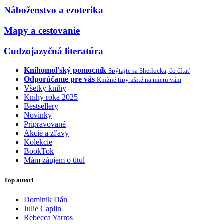
Náboženstvo a ezoterika
Mapy a cestovanie
Cudzojazyčná literatúra
Knihomoľský pomocník
Spýtajte sa Sherlocka, čo čítať
Odporúčame pre vás
Knižné tipy ušité na mieru vám
Všetky knihy
Knihy roka 2025
Bestsellery
Novinky
Pripravované
Akcie a zľavy
Kolekcie
BookTok
Mám záujem o titul
Top autori
Dominik Dán
Julie Caplin
Rebecca Yarros