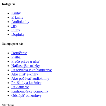
Kategórie
Knihy
E-knihy
Audioknihy
Hry
Filmy
Doplnky
Nakupujte u nás
Doručenie
Platba
Prečo práve u nás?
Najčastejšie otázky
Rezervácia v kníhkupectve
Ako čítať e-knihy
Ako počúvať audioknihy
Pre školy a knižnice
Reklamácie
Knihomoľský pomocník
Odstúpiť od zmluvy
Martinus