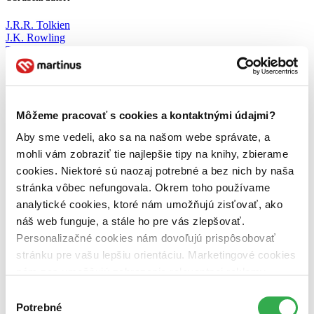
J.R.R. Tolkien
J.K. Rowling
Terry Pratchett
Andrzej Sapkowski
Jo Nesbo
Richard Scarry
Sarah J. Maas
Lívia Hlavačková
Môžeme pracovať s cookies a kontaktnými údajmi?
Ben Aaronovitch
Aby sme vedeli, ako sa na našom webe správate, a
Páči sa vám tento profil a chceli by ste mať podobný?
mohli vám zobraziť tie najlepšie tipy na knihy, zbierame
cookies. Niektoré sú naozaj potrebné a bez nich by naša
Založiť si profil
stránka vôbec nefungovala. Okrem toho používame
O mne
analytické cookies, ktoré nám umožňujú zisťovať, ako
náš web funguje, a stále ho pre vás zlepšovať.
Zboznujem rozne zanre fantasy (high/mestke/humorne/ temne), sci-
Personalizačné cookies nám dovoľujú prispôsobovať
fi a klasicke, severske, pochmurne detektivne krimi pribehy, surovo
popisujuce realitu, odohravajuce sa v chladnych, depresivnych a
stránku pre vašu lepšiu orientáciu. Marketingové cookies
temnych mestach s este viac depresivnymi /pesimistickymi
nám zas umožňujú zobrazenie relevantnej reklamy.
detektivmi :)
Niektoré údaje zdieľame aj s tretími stranami. Veľmi by
Výber
nám pomohlo, keby sme mohli používať všetky tieto
Obľúbené literárne žánre
Potrebné
súhlasu