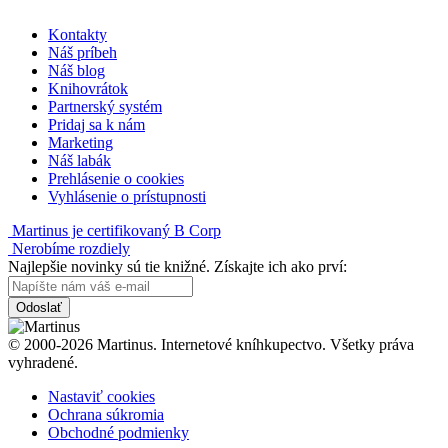
Kontakty
Náš príbeh
Náš blog
Knihovrátok
Partnerský systém
Pridaj sa k nám
Marketing
Náš labák
Prehlásenie o cookies
Vyhlásenie o prístupnosti
Martinus je certifikovaný B Corp
Nerobíme rozdiely
Najlepšie novinky sú tie knižné. Získajte ich ako prví:
Odoslať
© 2000-2026 Martinus. Internetové kníhkupectvo. Všetky práva
vyhradené.
Nastaviť cookies
Ochrana súkromia
Obchodné podmienky