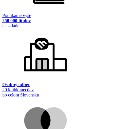
Ponúkame vyše
250 000 titulov
na sklade
Osobný odber
20 kníhkupectiev
po celom Slovensku