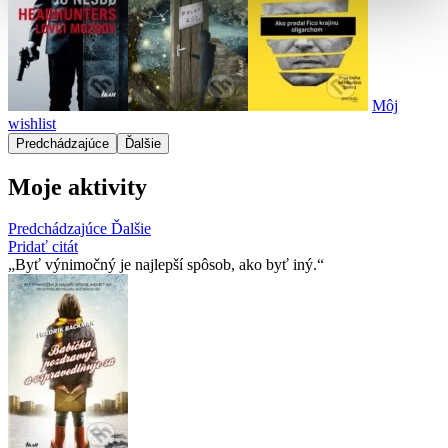
Môj
wishlist
Predchádzajúce
Ďalšie
Moje aktivity
Predchádzajúce
Ďalšie
Pridať citát
Byť výnimočný je najlepší spôsob, ako byť iný.