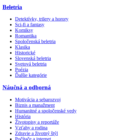
Beletria
Detektívky, trilery a horory
Sci-fi a fantasy
Komiksy
Romantika
Spoločenská beletria
Klasika
Historické
Slovenská beletria
Svetová beletria
Poézia
Ďalšie kategórie
Náučná a odborná
Motivácia a sebarozvoj
Biznis a manažment
Humanitné a spoločenské vedy
História
Životopisy a reportáže
Vzťahy a rodina
Zdravie a životný štýl
Počítače a internet