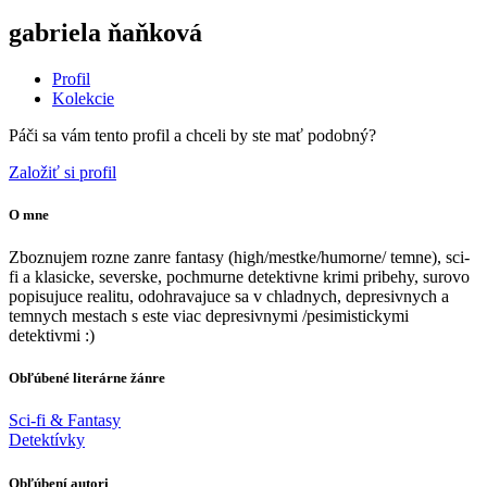
gabriela ňaňková
Profil
Kolekcie
Páči sa vám tento profil a chceli by ste mať podobný?
Založiť si profil
O mne
Zboznujem rozne zanre fantasy (high/mestke/humorne/ temne), sci-
fi a klasicke, severske, pochmurne detektivne krimi pribehy, surovo
popisujuce realitu, odohravajuce sa v chladnych, depresivnych a
temnych mestach s este viac depresivnymi /pesimistickymi
detektivmi :)
Obľúbené literárne žánre
Sci-fi & Fantasy
Detektívky
Obľúbení autori