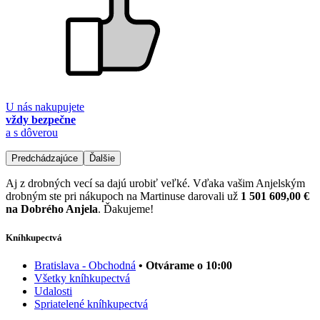
U nás nakupujete
vždy bezpečne
a s dôverou
Predchádzajúce
Ďalšie
Aj z drobných vecí sa dajú urobiť veľké. Vďaka vašim Anjelským
drobným ste pri nákupoch na Martinuse darovali už
1 501 609,00 €
na Dobrého Anjela
. Ďakujeme!
Kníhkupectvá
Bratislava - Obchodná
• Otvárame o 10:00
Všetky kníhkupectvá
Udalosti
Spriatelené kníhkupectvá