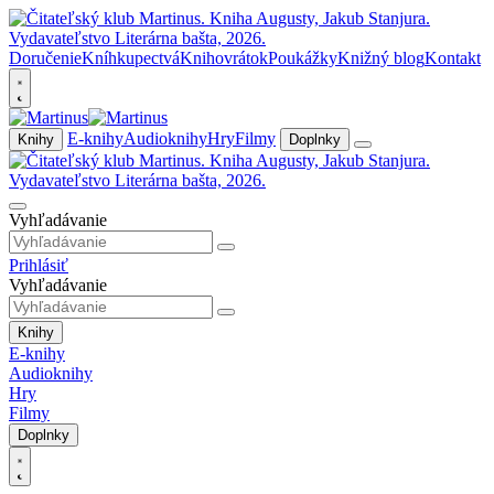
Doručenie
Kníhkupectvá
Knihovrátok
Poukážky
Knižný blog
Kontakt
E-knihy
Audioknihy
Hry
Filmy
Knihy
Doplnky
Vyhľadávanie
Prihlásiť
Vyhľadávanie
Knihy
E-knihy
Audioknihy
Hry
Filmy
Doplnky