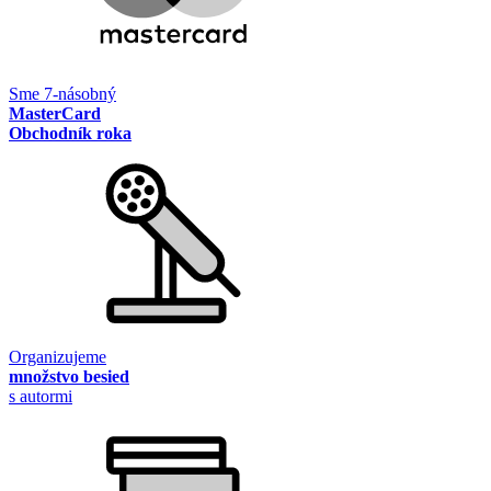
Sme 7-násobný
MasterCard
Obchodník roka
Organizujeme
množstvo besied
s autormi