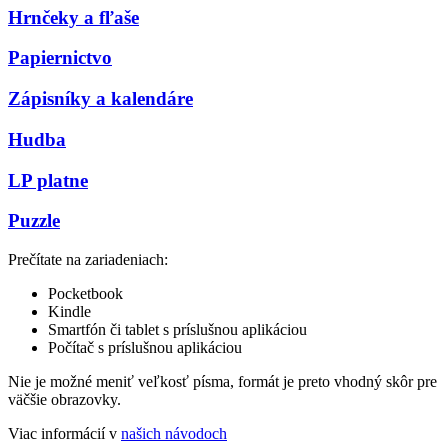
Hrnčeky a fľaše
Papiernictvo
Zápisníky a kalendáre
Hudba
LP platne
Puzzle
Prečítate na zariadeniach:
Pocketbook
Kindle
Smartfón či tablet s príslušnou aplikáciou
Počítač s príslušnou aplikáciou
Nie je možné meniť veľkosť písma, formát je preto vhodný skôr pre
väčšie obrazovky.
Viac informácií v
našich návodoch