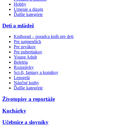
Hobby
Umenie a dizajn
Ďalšie kategórie
Deti a mládež
Knihorad – poradca kníh pre deti
Pre najmenších
Pre prvákov
Pre pubertiakov
Young Adult
Beletria
Rozprávky
Sci-fi, fantasy a komiksy
Leporelá
Náučné knihy
Ďalšie kategórie
Životopisy a reportáže
Kuchárky
Učebnice a slovníky