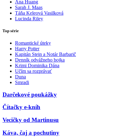
Ana Huang
Sarah J. Maas
Táňa Keleová Vasilková
Lucinda Riley
Top série
Romantické úteky
Harry Potter
Kapitán Stein a Notár Barbarič
Denník odvážneho bojka
Krimi Dominika Dána
Učím sa rozprávať
Duna
Smradi
Darčekové poukážky
Čítačky e-kníh
Vecičky od Martinusu
Káva, čaj a pochutiny