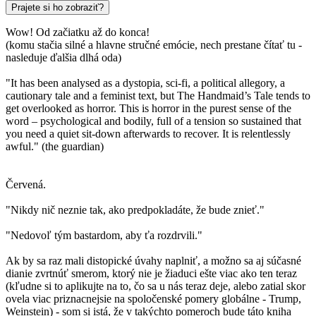
Prajete si ho zobraziť?
Wow! Od začiatku až do konca!
(komu stačia silné a hlavne stručné emócie, nech prestane čítať tu -
nasleduje ďalšia dlhá oda)
"It has been analysed as a dystopia, sci-fi, a political allegory, a
cautionary tale and a feminist text, but The Handmaid’s Tale tends to
get overlooked as horror. This is horror in the purest sense of the
word – psychological and bodily, full of a tension so sustained that
you need a quiet sit-down afterwards to recover. It is relentlessly
awful." (the guardian)
Červená.
"Nikdy nič neznie tak, ako predpokladáte, že bude znieť."
"Nedovoľ tým bastardom, aby ťa rozdrvili."
Ak by sa raz mali distopické úvahy naplniť, a možno sa aj súčasné
dianie zvrtnúť smerom, ktorý nie je žiaduci ešte viac ako ten teraz
(kľudne si to aplikujte na to, čo sa u nás teraz deje, alebo zatial skor
ovela viac priznacnejsie na spoločenské pomery globálne - Trump,
Weinstein) - som si istá, že v takýchto pomeroch bude táto kniha