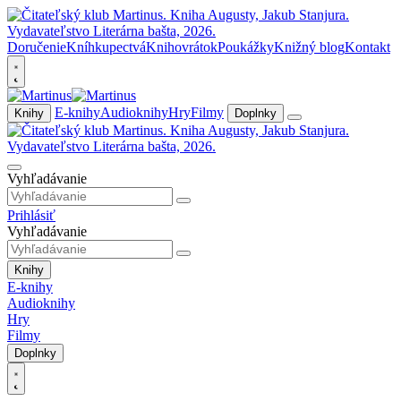
Doručenie
Kníhkupectvá
Knihovrátok
Poukážky
Knižný blog
Kontakt
E-knihy
Audioknihy
Hry
Filmy
Knihy
Doplnky
Vyhľadávanie
Prihlásiť
Vyhľadávanie
Knihy
E-knihy
Audioknihy
Hry
Filmy
Doplnky