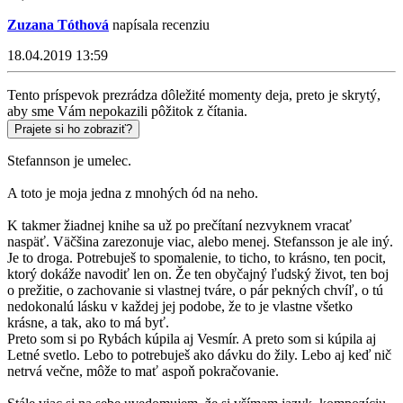
Zuzana Tóthová
napísala recenziu
18.04.2019 13:59
Tento príspevok prezrádza dôležité momenty deja, preto je skrytý,
aby sme Vám nepokazili pôžitok z čítania.
Prajete si ho zobraziť?
Stefannson je umelec.
A toto je moja jedna z mnohých ód na neho.
K takmer žiadnej knihe sa už po prečítaní nezvyknem vracať
naspäť. Väčšina zarezonuje viac, alebo menej. Stefansson je ale iný.
Je to droga. Potrebuješ to spomalenie, to ticho, to krásno, ten pocit,
ktorý dokáže navodiť len on. Že ten obyčajný ľudský život, ten boj
o prežitie, o zachovanie si vlastnej tváre, o pár pekných chvíľ, o tú
nedokonalú lásku v každej jej podobe, že to je vlastne všetko
krásne, a tak, ako to má byť.
Preto som si po Rybách kúpila aj Vesmír. A preto som si kúpila aj
Letné svetlo. Lebo to potrebuješ ako dávku do žily. Lebo aj keď nič
netrvá večne, môže to mať aspoň pokračovanie.