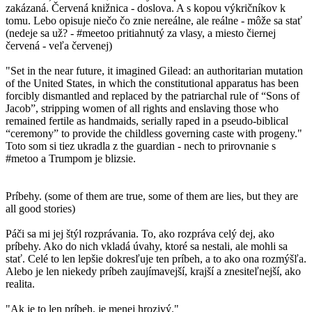
zakázaná. Červená knižnica - doslova. A s kopou výkričníkov k
tomu. Lebo opisuje niečo čo znie nereálne, ale reálne - môže sa stať
(nedeje sa už? - #meetoo pritiahnutý za vlasy, a miesto čiernej
červená - veľa červenej)
"Set in the near future, it imagined Gilead: an authoritarian mutation
of the United States, in which the constitutional apparatus has been
forcibly dismantled and replaced by the patriarchal rule of “Sons of
Jacob”, stripping women of all rights and enslaving those who
remained fertile as handmaids, serially raped in a pseudo-biblical
“ceremony” to provide the childless governing caste with progeny."
Toto som si tiez ukradla z the guardian - nech to prirovnanie s
#metoo a Trumpom je blizsie.
Príbehy. (some of them are true, some of them are lies, but they are
all good stories)
Páči sa mi jej štýl rozprávania. To, ako rozpráva celý dej, ako
príbehy. Ako do nich vkladá úvahy, ktoré sa nestali, ale mohli sa
stať. Celé to len lepšie dokresľuje ten príbeh, a to ako ona rozmýšľa.
Alebo je len niekedy príbeh zaujímavejší, krajší a znesiteľnejší, ako
realita.
"Ak je to len príbeh, je menej hrozivý."