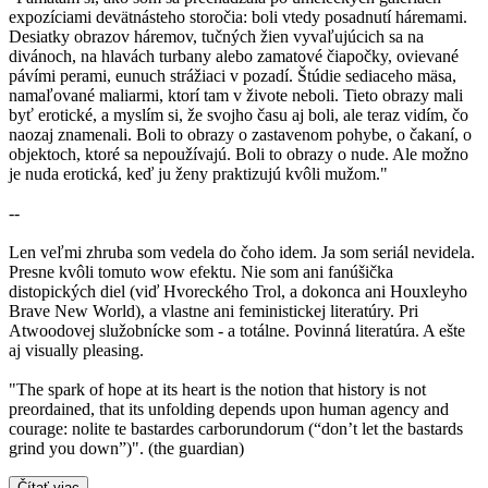
expozíciami devätnásteho storočia: boli vtedy posadnutí háremami.
Desiatky obrazov háremov, tučných žien vyvaľujúcich sa na
divánoch, na hlavách turbany alebo zamatové čiapočky, ovievané
pávími perami, eunuch strážiaci v pozadí. Štúdie sediaceho mäsa,
namaľované maliarmi, ktorí tam v živote neboli. Tieto obrazy mali
byť erotické, a myslím si, že svojho času aj boli, ale teraz vidím, čo
naozaj znamenali. Boli to obrazy o zastavenom pohybe, o čakaní, o
objektoch, ktoré sa nepoužívajú. Boli to obrazy o nude. Ale možno
je nuda erotická, keď ju ženy praktizujú kvôli mužom."
--
Len veľmi zhruba som vedela do čoho idem. Ja som seriál nevidela.
Presne kvôli tomuto wow efektu. Nie som ani fanúšička
distopických diel (viď Hvoreckého Trol, a dokonca ani Houxleyho
Brave New World), a vlastne ani feministickej literatúry. Pri
Atwoodovej služobnícke som - a totálne. Povinná literatúra. A ešte
aj visually pleasing.
"The spark of hope at its heart is the notion that history is not
preordained, that its unfolding depends upon human agency and
courage: nolite te bastardes carborundorum (“don’t let the bastards
grind you down”)". (the guardian)
Čítať viac