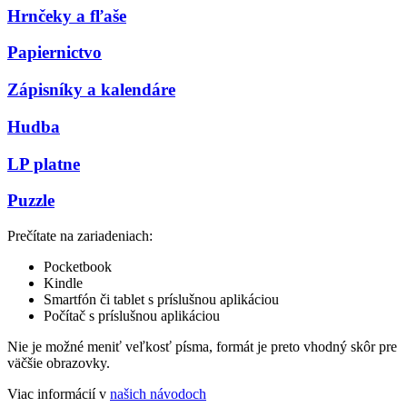
Hrnčeky a fľaše
Papiernictvo
Zápisníky a kalendáre
Hudba
LP platne
Puzzle
Prečítate na zariadeniach:
Pocketbook
Kindle
Smartfón či tablet s príslušnou aplikáciou
Počítač s príslušnou aplikáciou
Nie je možné meniť veľkosť písma, formát je preto vhodný skôr pre
väčšie obrazovky.
Viac informácií v
našich návodoch