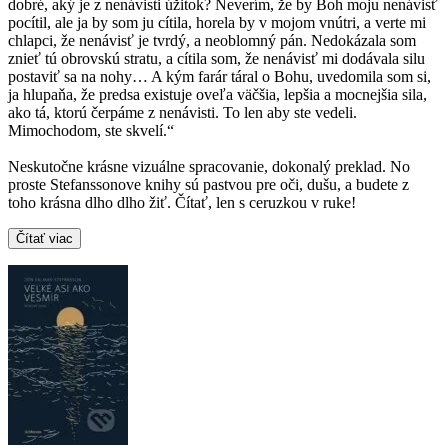
dobré, aký je z nenávisti úžitok? Neverím, že by Boh moju nenávisť
pocítil, ale ja by som ju cítila, horela by v mojom vnútri, a verte mi
chlapci, že nenávisť je tvrdý, a neoblomný pán. Nedokázala som
znieť tú obrovskú stratu, a cítila som, že nenávisť mi dodávala silu
postaviť sa na nohy… A kým farár táral o Bohu, uvedomila som si,
ja hlupaňa, že predsa existuje oveľa väčšia, lepšia a mocnejšia sila,
ako tá, ktorú čerpáme z nenávisti. To len aby ste vedeli.
Mimochodom, ste skvelí.“
Neskutočne krásne vizuálne spracovanie, dokonalý preklad. No
proste Stefanssonove knihy sú pastvou pre oči, dušu, a budete z
toho krásna dlho dlho žiť. Čítať, len s ceruzkou v ruke!
Čítať viac