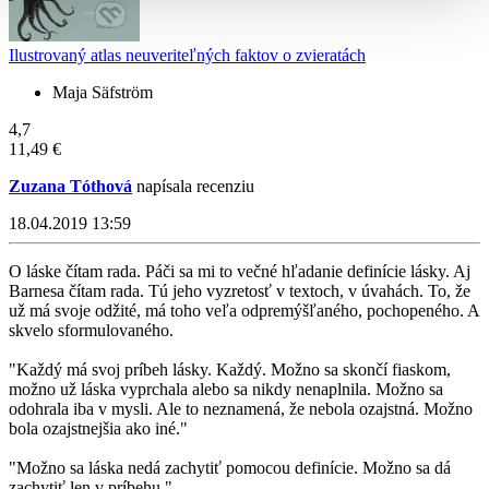
Ilustrovaný atlas neuveriteľných faktov o zvieratách
Maja Säfström
4,7
11,49 €
Zuzana Tóthová
napísala recenziu
18.04.2019 13:59
O láske čítam rada. Páči sa mi to večné hľadanie definície lásky. Aj
Barnesa čítam rada. Tú jeho vyzretosť v textoch, v úvahách. To, že
už má svoje odžité, má toho veľa odpremýšľaného, pochopeného. A
skvelo sformulovaného.
"Každý má svoj príbeh lásky. Každý. Možno sa skončí fiaskom,
možno už láska vyprchala alebo sa nikdy nenaplnila. Možno sa
odohrala iba v mysli. Ale to neznamená, že nebola ozajstná. Možno
bola ozajstnejšia ako iné."
"Možno sa láska nedá zachytiť pomocou definície. Možno sa dá
zachytiť len v príbehu."