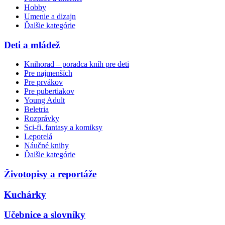
Hobby
Umenie a dizajn
Ďalšie kategórie
Deti a mládež
Knihorad – poradca kníh pre deti
Pre najmenších
Pre prvákov
Pre pubertiakov
Young Adult
Beletria
Rozprávky
Sci-fi, fantasy a komiksy
Leporelá
Náučné knihy
Ďalšie kategórie
Životopisy a reportáže
Kuchárky
Učebnice a slovníky