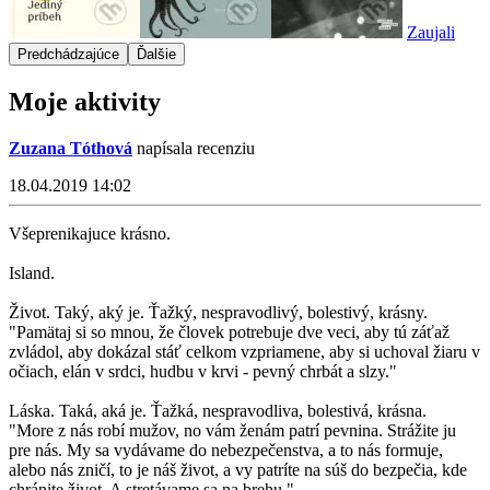
Zaujali
Predchádzajúce
Ďalšie
Moje aktivity
Zuzana Tóthová
napísala recenziu
18.04.2019 14:02
Všeprenikajuce krásno.
Island.
Život. Taký, aký je. Ťažký, nespravodlivý, bolestivý, krásny.
"Pamätaj si so mnou, že človek potrebuje dve veci, aby tú záťaž
zvládol, aby dokázal stáť celkom vzpriamene, aby si uchoval žiaru v
očiach, elán v srdci, hudbu v krvi - pevný chrbát a slzy."
Láska. Taká, aká je. Ťažká, nespravodliva, bolestivá, krásna.
"More z nás robí mužov, no vám ženám patrí pevnina. Strážite ju
pre nás. My sa vydávame do nebezpečenstva, a to nás formuje,
alebo nás zničí, to je náš život, a vy patríte na súš do bezpečia, kde
chránite život. A stretávame sa na brehu."