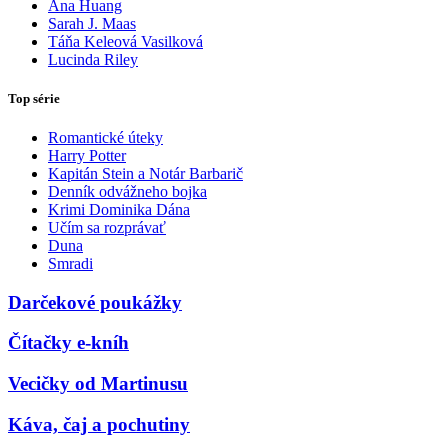
Ana Huang
Sarah J. Maas
Táňa Keleová Vasilková
Lucinda Riley
Top série
Romantické úteky
Harry Potter
Kapitán Stein a Notár Barbarič
Denník odvážneho bojka
Krimi Dominika Dána
Učím sa rozprávať
Duna
Smradi
Darčekové poukážky
Čítačky e-kníh
Vecičky od Martinusu
Káva, čaj a pochutiny