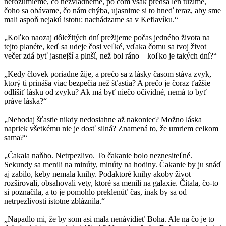
nerozumieme, čo nezvládneme, po čom však predsa len túžime,
čoho sa obávame, čo nám chýba, ujasnime si to hneď teraz, aby sme
mali aspoň nejakú istotu: nachádzame sa v Keflavíku.“
„Koľko naozaj dôležitých dní prežijeme počas jedného života na
tejto planéte, keď sa udeje čosi veľké, vďaka čomu sa tvoj život
večer zdá byť jasnejší a plnší, než bol ráno – koľko je takých dní?“
„Kedy človek poriadne žije, a prečo sa z lásky časom stáva zvyk,
ktorý ti prináša viac bezpečia než šťastia? A prečo je čoraz ťažšie
odlíšiť lásku od zvyku? Ak má byť niečo očividné, nemá to byť
práve láska?“
„Nebodaj šťastie nikdy nedosiahne až nakoniec? Možno láska
napriek všetkému nie je dosť silná? Znamená to, že umriem celkom
sama?“
„Čakala naňho. Netrpezlivo. To čakanie bolo neznesiteľné.
Sekundy sa menili na minúty, minúty na hodiny. Čakanie by ju snáď
aj zabilo, keby nemala knihy. Podaktoré knihy akoby život
rozširovali, obsahovali vety, ktoré sa menili na galaxie. Čítala, čo-to
si poznačila, a to je pomohlo preklenúť čas, inak by sa od
netrpezlivosti istotne zbláznila.“
„Napadlo mi, že by som asi mala nenávidieť Boha. Ale na čo je to