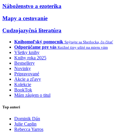
Náboženstvo a ezoterika
Mapy a cestovanie
Cudzojazyčná literatúra
Knihomoľský pomocník
Spýtajte sa Sherlocka, čo čítať
Odporúčame pre vás
Knižné tipy ušité na mieru vám
Všetky knihy
Knihy roka 2025
Bestsellery
Novinky
Pripravované
Akcie a zľavy
Kolekcie
BookTok
Mám záujem o titul
Top autori
Dominik Dán
Julie Caplin
Rebecca Yarros