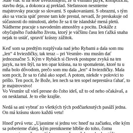
Stále viac si na sebe uvedomujem, že si všímam jazyk, kompozíciu,
stavbu deja, a dokonca aj preklad. Stefansson nesmierne
majstrovsky pracuje so slovami. S opakovaniami. S obrazmi, s tým
ako sa vracia späť presne tam kde prestal, nevadí, že preskakuje od
súčasnosti do minulosti, alebo že sa ti tie islandské mená pletú.
Nádherne pracuje s navodením atmosféry a pocitu. Dokáže z
obyčajného ľudského života, ktorý je väčšinu času len ťažká snaha
nejak to ustáť, spraviť krásny zážitok.
Keď som sa predtým rozplývala nad jeho Rybami a dala som mu
„len“ 4 hviezdičky, tak teraz – pri Vesmíre- mu musím dať
jednoznačne 5. Kým v Rybách si človek postupne zvyká na ten
jazyk, na ten štýl, na ten opar krásna, na to spomalenie, ktoré tu u
mňa bolo dôvodom, prečo som mu dala „len“ 4 hviezdičky. Mala
som pocit, že sa to ťahá ako sopel. A potom, niekde v polovici to
prišlo. Ten pocit, že Bože, len nech sa ten sopel neprestáva ťahať, to
je majstrovstvo!
Vo Vesmíre už vieš presne do čoho ideš, už to od neho očakávaš, a
on nesklamal. Je to ešte krajšie.
Nedá sa ani vybrať zo všetkých tých podčiarknutých pasáží jedna.
On má krásnu skoro každú vetu!
Hneď prvá veta: „Ujasnime si jednu vec hneď na začiatku, ešte kým
sa poberieme ďalej, kým prenikneme hlbšie do toho, čomu