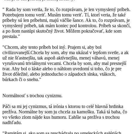
" Rada by som verila, že to, čo rozprávam, je len vymyslený príbeh.
Potrebujem tomu veriť. Musím tomu veriť. Tí, ktorí veria, že také
príbehy sú len príbehmi, majú väčšie šance. Ak to, čo rozprávam, je
vymyslený príbeh, tak mám koniec pod kontrolou. Príbeh sa skončí,
a po ňom nastúpi skutočný život. Môžem pokračovať, kde som
prestala."
"Chcem, aby tento príbeh bol iný. Prajem si, aby bol
civilizovanejší.Chcela by som, aby ma ukázal v lepšom svetle, a ak
už nie šťastnejšiu, tak aspoň aktívnejšiu, menej váhavú, menej
vyrušovanú triviálnymi vecami. Chcela by som, aby mal presnejší
tvar. Aby bol o láske alebo o náhlom uvedomí si toho, čo je pre
život dôležité, alebo jednoducho o západoch slnka, vtákoch,
búrkach či o snehu."
Normálnosť s trochou cynizmu.
Páči sa mi jej cynizmus, tá irónia s ktorou to celé hlavná hrdinka
prežíva. Normálne by som ju chcela za kamošku. Taká tá baba, čo
vo všetko zlom nájde kus humoru. Ľahšie sa prežíva s trochou
nadhľadu.
"Pamätám si, ako som sa prechádzala po umeleckých galériách