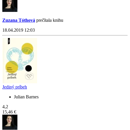
Zuzana Tóthová
prečítala knihu
18.04.2019 12:03
Jediný príbeh
Julian Barnes
4,2
15,46 €