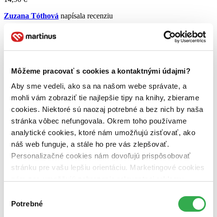
Zuzana Tóthová
napísala recenziu
18.04.2019 14:01
Nesmierne silná kniha. Neskutočný náklad.
Môžeme pracovať s cookies a kontaktnými údajmi?
Morbido (taliansky) znamená jemný. Myslím, že tento oxymoron to
celé vystihuje.
Aby sme vedeli, ako sa na našom webe správate, a
Čítať viac
mohli vám zobraziť tie najlepšie tipy na knihy, zbierame
cookies. Niektoré sú naozaj potrebné a bez nich by naša
stránka vôbec nefungovala. Okrem toho používame
analytické cookies, ktoré nám umožňujú zisťovať, ako
náš web funguje, a stále ho pre vás zlepšovať.
Personalizačné cookies nám dovoľujú prispôsobovať
stránku pre vašu lepšiu orientáciu. Marketingové cookies
nám zas umožňujú zobrazenie relevantnej reklamy.
Niektoré údaje zdieľame aj s tretími stranami. Veľmi by
Výber
nám pomohlo, keby sme mohli používať všetky tieto
Potrebné
súhlasu
Noc nic nezadrží
cookies. Ďakujeme!