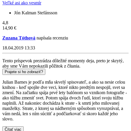
Veľké asi ako vesmír
Jón Kalman Stefánsson
4,8
14,90 €
Zuzana Tóthová
napísala recenziu
18.04.2019 13:33
Tento príspevok prezrádza dôležité momenty deja, preto je skrytý,
aby sme Vám nepokazili pôžitok z čítania.
Prajete si ho zobraziť?
Julian Barnes je podľa mňa skvelý spisovateľ, a ako sa nesie celou
knihou - keď spojíte dve veci, ktoré nikto predtým nespojil, svet sa
zmení. Na začiatku spája prvé lety balónom so vznikom fotografie -
ako túžbu zmeniť svet. Potom spája dvoch ľudí, ktorí svoju túžbu
naplnili. Až nakoniec dochádza k strate - k smrti jeho milovanej
manželky. Strate, z ktorej sa nádherným spôsobom vyrozprával, a
vám nedá, len s ním súcitiť a podčiarkovať si skoro každé jeho
slovo.
Čítať viac