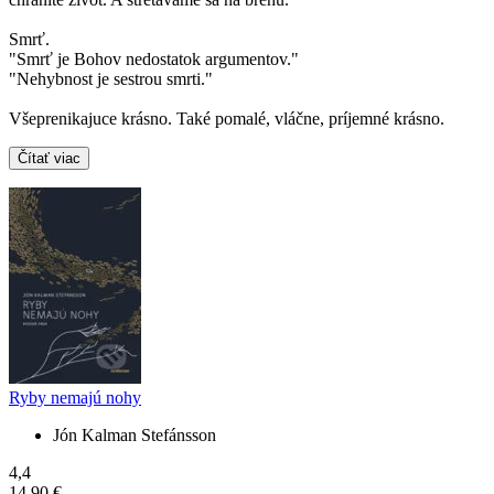
Smrť.
"Smrť je Bohov nedostatok argumentov."
"Nehybnost je sestrou smrti."
Všeprenikajuce krásno. Také pomalé, vláčne, príjemné krásno.
Čítať viac
Ryby nemajú nohy
Jón Kalman Stefánsson
4,4
14,90 €