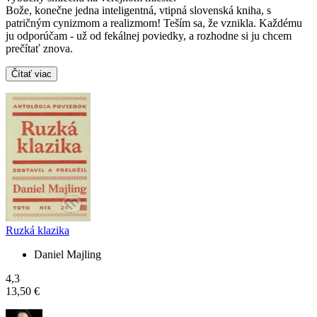
Bože, konečne jedna inteligentná, vtipná slovenská kniha, s
patričným cynizmom a realizmom! Teším sa, že vznikla. Každému
ju odporúčam - už od fekálnej poviedky, a rozhodne si ju chcem
prečítať znova.
Čítať viac
Ruzká klazika
Daniel Majling
4,3
13,50 €