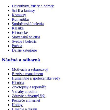
Detektívky, trilery a horory
Sci-fi a fantasy
Komiksy
Romantika
Spoločenská beletria
Klasika
Historické
Slovenská beletria
Svetová beletria
Poézia
Ďalšie kategórie
Náučná a odborná
Motivácia a sebarozvoj
Biznis a manažment
Humanitné a spoločenské vedy
História
Životopisy a reportáže
Vzťahy a rodina
Zdravie a životný štýl
Počítače a internet
Hobby
Umenie a dizajn