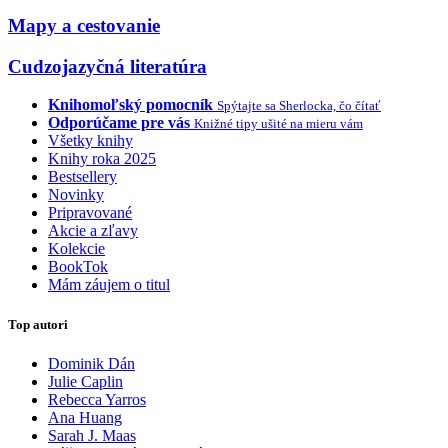
Mapy a cestovanie
Cudzojazyčná literatúra
Knihomoľský pomocník
Spýtajte sa Sherlocka, čo čítať
Odporúčame pre vás
Knižné tipy ušité na mieru vám
Všetky knihy
Knihy roka 2025
Bestsellery
Novinky
Pripravované
Akcie a zľavy
Kolekcie
BookTok
Mám záujem o titul
Top autori
Dominik Dán
Julie Caplin
Rebecca Yarros
Ana Huang
Sarah J. Maas