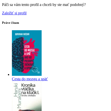
Páči sa vám tento profil a chceli by ste mať podobný?
Založiť si profil
Práve čítam
Cesta do mozgu a späť