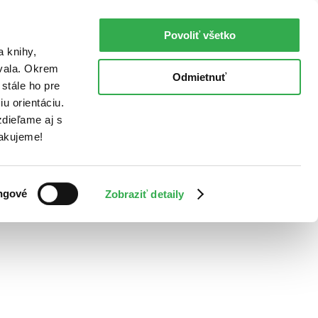
Povoliť všetko
a knihy,
ovala. Okrem
Odmietnuť
stále ho pre
u orientáciu.
dieľame aj s
Ďakujeme!
ngové
Zobraziť detaily