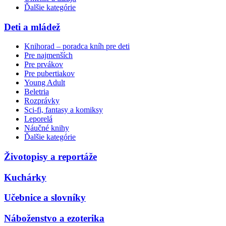
Ďalšie kategórie
Deti a mládež
Knihorad – poradca kníh pre deti
Pre najmenších
Pre prvákov
Pre pubertiakov
Young Adult
Beletria
Rozprávky
Sci-fi, fantasy a komiksy
Leporelá
Náučné knihy
Ďalšie kategórie
Životopisy a reportáže
Kuchárky
Učebnice a slovníky
Náboženstvo a ezoterika