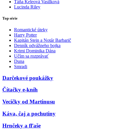
Táňa Keleová Vasilková
Lucinda Riley
Top série
Romantické úteky
Harry Potter
Kapitán Stein a Notár Barbarič
Denník odvážneho bojka
Krimi Dominika Dána
Učím sa rozprávať
Duna
Smradi
Darčekové poukážky
Čítačky e-kníh
Vecičky od Martinusu
Káva, čaj a pochutiny
Hrnčeky a fľaše