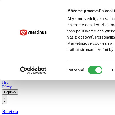
Doručenie
Kníhkupectvá
Knihovrátok
Poukážky
Knižný blog
Kontakt
Môžeme pracovať s cooki
Aby sme vedeli, ako sa na 
zbierame cookies. Niektor
E-knihy
Audioknihy
Hry
Filmy
Knihy
Doplnky
toho používame analytické
vás zlepšovať. Personaliz
Vyhľadávanie
Marketingové cookies nám 
tretími stranami. Veľmi b
Prihlásiť
Vyhľadávanie
Výber
Knihy
Potrebné
P
súhlasu
E-knihy
Audioknihy
Hry
Filmy
Doplnky
Beletria