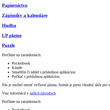
Papiernictvo
Zápisníky a kalendáre
Hudba
LP platne
Puzzle
Prečítate na zariadeniach:
Pocketbook
Kindle
Smartfón či tablet s príslušnou aplikáciou
Počítač s príslušnou aplikáciou
Nie je možné meniť veľkosť písma, formát je preto vhodný skôr pre 
Viac informácií v
našich návodoch
Prečítate na zariadeniach:
Pocketbook