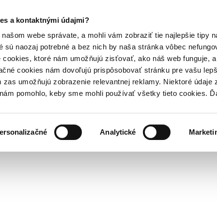
es a kontaktnými údajmi?
našom webe správate, a mohli vám zobraziť tie najlepšie tipy n
é sú naozaj potrebné a bez nich by naša stránka vôbec nefung
 cookies, ktoré nám umožňujú zisťovať, ako náš web funguje, a 
ačné cookies nám dovoľujú prispôsobovať stránku pre vašu lepši
zas umožňujú zobrazenie relevantnej reklamy. Niektoré údaje z
y nám pomohlo, keby sme mohli používať všetky tieto cookies. 
ersonalizačné
Analytické
Marketi