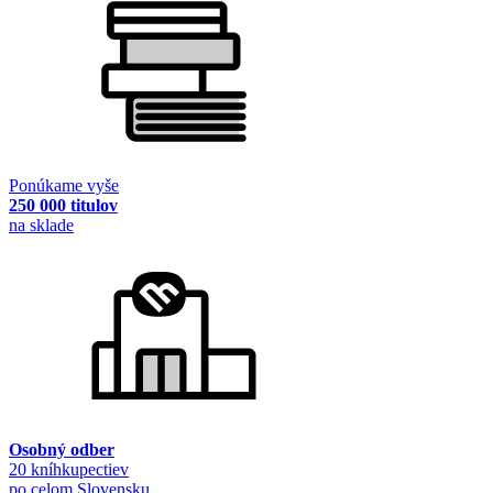
Ponúkame vyše
250 000 titulov
na sklade
Osobný odber
20 kníhkupectiev
po celom Slovensku