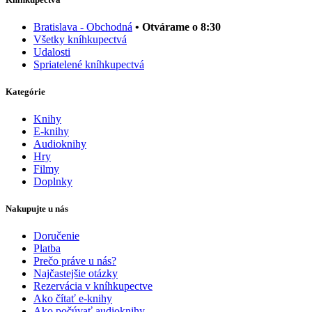
Bratislava - Obchodná
• Otvárame o 8:30
Všetky kníhkupectvá
Udalosti
Spriatelené kníhkupectvá
Kategórie
Knihy
E-knihy
Audioknihy
Hry
Filmy
Doplnky
Nakupujte u nás
Doručenie
Platba
Prečo práve u nás?
Najčastejšie otázky
Rezervácia v kníhkupectve
Ako čítať e-knihy
Ako počúvať audioknihy