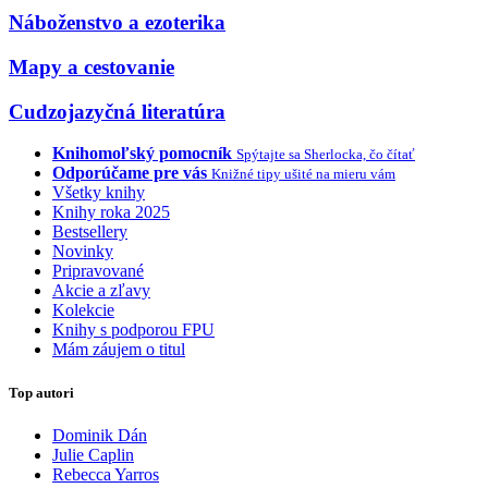
Náboženstvo a ezoterika
Mapy a cestovanie
Cudzojazyčná literatúra
Knihomoľský pomocník
Spýtajte sa Sherlocka, čo čítať
Odporúčame pre vás
Knižné tipy ušité na mieru vám
Všetky knihy
Knihy roka 2025
Bestsellery
Novinky
Pripravované
Akcie a zľavy
Kolekcie
Knihy s podporou FPU
Mám záujem o titul
Top autori
Dominik Dán
Julie Caplin
Rebecca Yarros