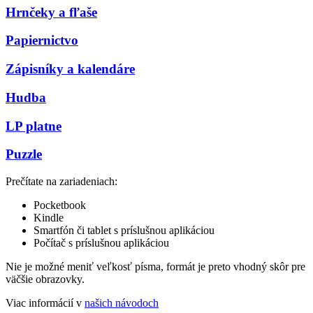
Hrnčeky a fľaše
Papiernictvo
Zápisníky a kalendáre
Hudba
LP platne
Puzzle
Prečítate na zariadeniach:
Pocketbook
Kindle
Smartfón či tablet s príslušnou aplikáciou
Počítač s príslušnou aplikáciou
Nie je možné meniť veľkosť písma, formát je preto vhodný skôr pre
väčšie obrazovky.
Viac informácií v
našich návodoch