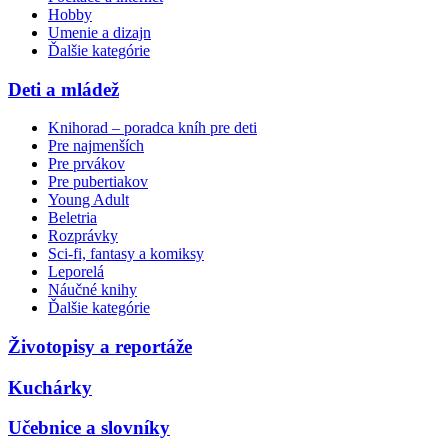
Hobby
Umenie a dizajn
Ďalšie kategórie
Deti a mládež
Knihorad – poradca kníh pre deti
Pre najmenších
Pre prvákov
Pre pubertiakov
Young Adult
Beletria
Rozprávky
Sci-fi, fantasy a komiksy
Leporelá
Náučné knihy
Ďalšie kategórie
Životopisy a reportáže
Kuchárky
Učebnice a slovníky