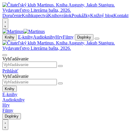
Doručenie
Kníhkupectvá
Knihovrátok
Poukážky
Knižný blog
Kontakt
E-knihy
Audioknihy
Hry
Filmy
Knihy
Doplnky
Vyhľadávanie
Prihlásiť
Vyhľadávanie
Knihy
E-knihy
Audioknihy
Hry
Filmy
Doplnky