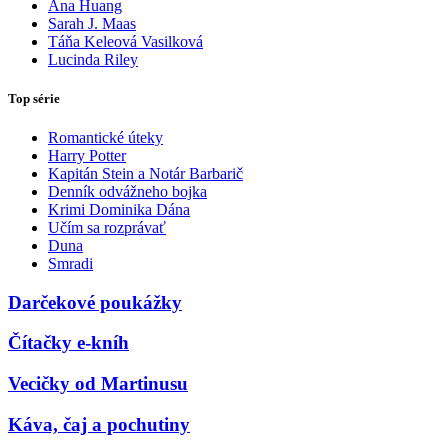
Ana Huang
Sarah J. Maas
Táňa Keleová Vasilková
Lucinda Riley
Top série
Romantické úteky
Harry Potter
Kapitán Stein a Notár Barbarič
Denník odvážneho bojka
Krimi Dominika Dána
Učím sa rozprávať
Duna
Smradi
Darčekové poukážky
Čítačky e-kníh
Vecičky od Martinusu
Káva, čaj a pochutiny