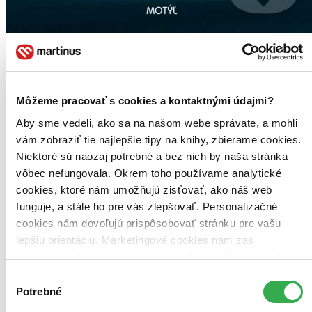
Môžeme pracovať s cookies a kontaktnými údajmi?
Aby sme vedeli, ako sa na našom webe správate, a mohli
vám zobraziť tie najlepšie tipy na knihy, zbierame cookies.
Niektoré sú naozaj potrebné a bez nich by naša stránka
vôbec nefungovala. Okrem toho používame analytické
cookies, ktoré nám umožňujú zisťovať, ako náš web
funguje, a stále ho pre vás zlepšovať. Personalizačné
cookies nám dovoľujú prispôsobovať stránku pre vašu
lepšiu orientáciu. Marketingové cookies nám zas
umožňujú zobrazenie relevantnej reklamy. Niektoré údaje
zdieľame aj s tretími stranami. Veľmi by nám pomohlo,
Výber
keby sme mohli používať všetky tieto cookies. Ďakujeme!
Potrebné
súhlasu