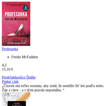
Profesorka
Freida McFadden
4,2
15,10 €
Predchádzajúce
Ďalšie
Pridať citát
Človek má toľko rozumu, aby zistil, že nemôže žiť len podľa neho.
Žije z citov - a s tými pravda nepomáha.