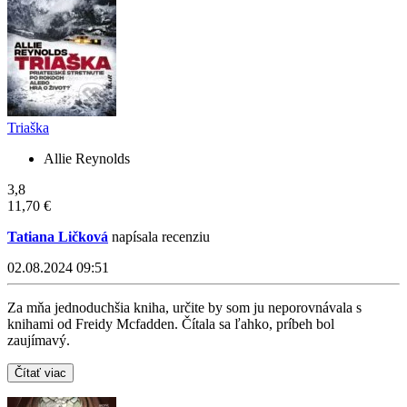
Triaška
Allie Reynolds
3,8
11,70 €
Tatiana Ličková
napísala recenziu
02.08.2024 09:51
Za mňa jednoduchšia kniha, určite by som ju neporovnávala s
knihami od Freidy Mcfadden. Čítala sa ľahko, príbeh bol
zaujímavý.
Čítať viac