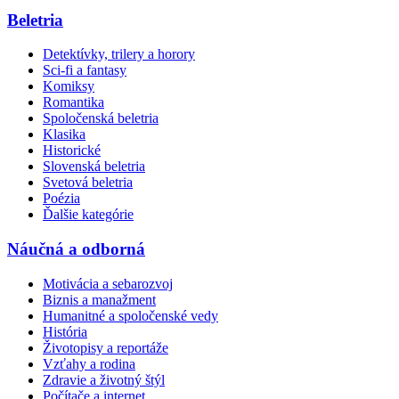
Beletria
Detektívky, trilery a horory
Sci-fi a fantasy
Komiksy
Romantika
Spoločenská beletria
Klasika
Historické
Slovenská beletria
Svetová beletria
Poézia
Ďalšie kategórie
Náučná a odborná
Motivácia a sebarozvoj
Biznis a manažment
Humanitné a spoločenské vedy
História
Životopisy a reportáže
Vzťahy a rodina
Zdravie a životný štýl
Počítače a internet