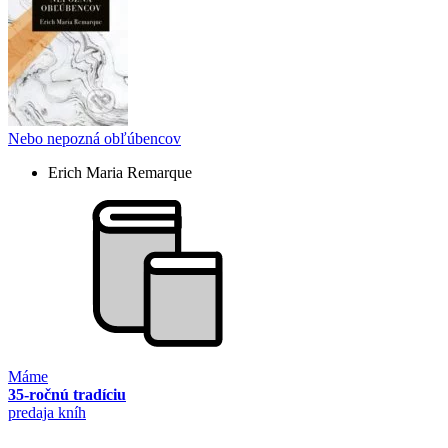
Nebo nepozná obľúbencov
Erich Maria Remarque
Máme
35-ročnú tradíciu
predaja kníh