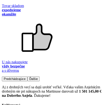
Tovar skladom
expedujeme
okamžite
U nás nakupujete
vždy bezpečne
a s dôverou
Predchádzajúce
Ďalšie
Aj z drobných vecí sa dajú urobiť veľké. Vďaka vašim Anjelským
drobným ste pri nákupoch na Martinuse darovali už
1 501 145,00 €
na Dobrého Anjela
. Ďakujeme!
Kníhkupectvá