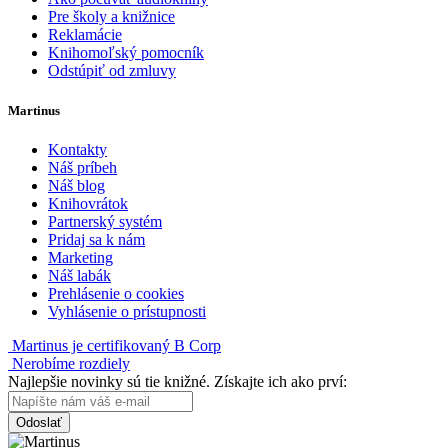
Pre školy a knižnice
Reklamácie
Knihomoľský pomocník
Odstúpiť od zmluvy
Martinus
Kontakty
Náš príbeh
Náš blog
Knihovrátok
Partnerský systém
Pridaj sa k nám
Marketing
Náš labák
Prehlásenie o cookies
Vyhlásenie o prístupnosti
Martinus je certifikovaný B Corp
Nerobíme rozdiely
Najlepšie novinky sú tie knižné. Získajte ich ako prví:
Odoslať