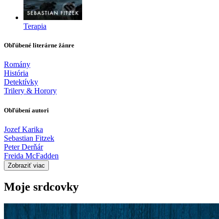
Terapia
Obľúbené literárne žánre
Romány
História
Detektívky
Trilery & Horory
Obľúbení autori
Jozef Karika
Sebastian Fitzek
Peter Derňár
Freida McFadden
Zobraziť viac
Moje srdcovky