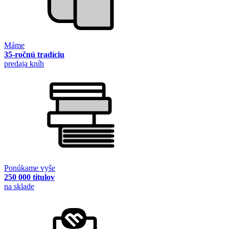
Máme
35-ročnú tradíciu
predaja kníh
Ponúkame vyše
250 000 titulov
na sklade