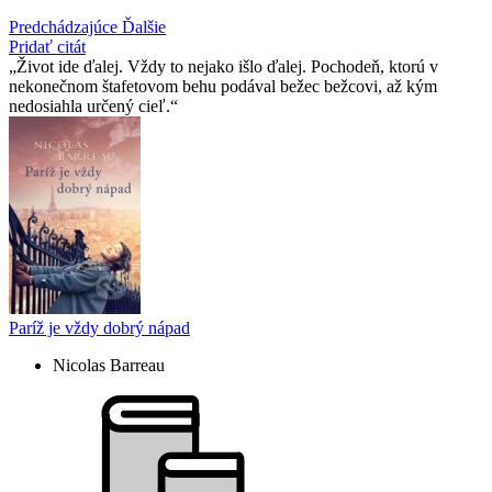
Predchádzajúce
Ďalšie
Pridať citát
Život ide ďalej. Vždy to nejako išlo ďalej. Pochodeň, ktorú v
nekonečnom štafetovom behu podával bežec bežcovi, až kým
nedosiahla určený cieľ.
Paríž je vždy dobrý nápad
Nicolas Barreau