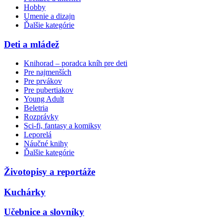
Hobby
Umenie a dizajn
Ďalšie kategórie
Deti a mládež
Knihorad – poradca kníh pre deti
Pre najmenších
Pre prvákov
Pre pubertiakov
Young Adult
Beletria
Rozprávky
Sci-fi, fantasy a komiksy
Leporelá
Náučné knihy
Ďalšie kategórie
Životopisy a reportáže
Kuchárky
Učebnice a slovníky