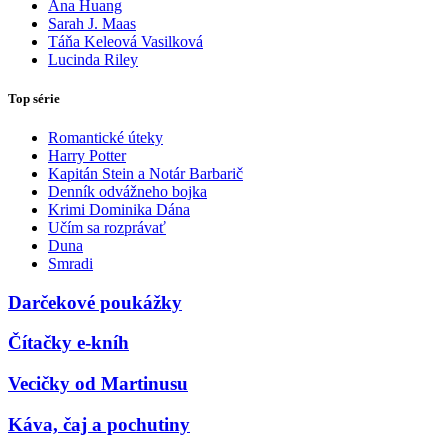
Ana Huang
Sarah J. Maas
Táňa Keleová Vasilková
Lucinda Riley
Top série
Romantické úteky
Harry Potter
Kapitán Stein a Notár Barbarič
Denník odvážneho bojka
Krimi Dominika Dána
Učím sa rozprávať
Duna
Smradi
Darčekové poukážky
Čítačky e-kníh
Vecičky od Martinusu
Káva, čaj a pochutiny