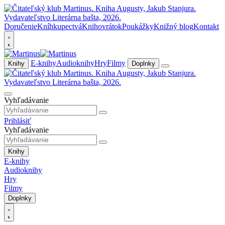
Doručenie
Kníhkupectvá
Knihovrátok
Poukážky
Knižný blog
Kontakt
E-knihy
Audioknihy
Hry
Filmy
Knihy
Doplnky
Vyhľadávanie
Prihlásiť
Vyhľadávanie
Knihy
E-knihy
Audioknihy
Hry
Filmy
Doplnky