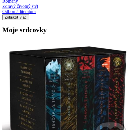
Romány
Zdravý životný štýl
Odborná literatúra
Zobraziť viac
Moje srdcovky