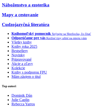
Náboženstvo a ezoterika
Mapy a cestovanie
Cudzojazyčná literatúra
Knihomoľský pomocník
Spýtajte sa Sherlocka, čo čítať
Odporúčame pre vás
Knižné tipy ušité na mieru vám
Všetky knihy
Knihy roka 2025
Bestsellery
Novinky
Pripravované
Akcie a zľavy
Kolekcie
Knihy s podporou FPU
Mám záujem o titul
Top autori
Dominik Dán
Julie Caplin
Rebecca Yarros