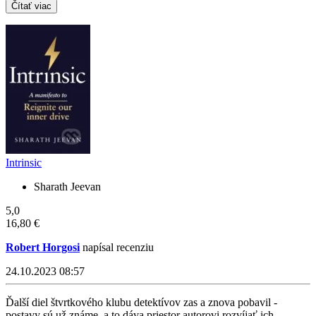
Čítať viac
Intrinsic
Sharath Jeevan
5,0
16,80 €
Robert Horgosi
napísal recenziu
24.10.2023 08:57
Ďalší diel štvrtkového klubu detektívov zas a znova pobavil -
postavy sú už známe, a to dáva priestor autorovi rozvíjať ich