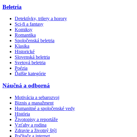
Beletria
Detektívky, trilery a horory
Sci-fi a fantasy
Komiksy
Romantika
Spoločenská beletria
Klasika
Historické
Slovenská beletria
Svetová beletria
Poézia
Ďalšie kategórie
Náučná a odborná
Motivácia a sebarozvoj
Biznis a manažment
Humanitné a spoločenské vedy
História
Životopisy a reportáže
Vzťahy a rodina
Zdravie a životný štýl
Počítače a internet