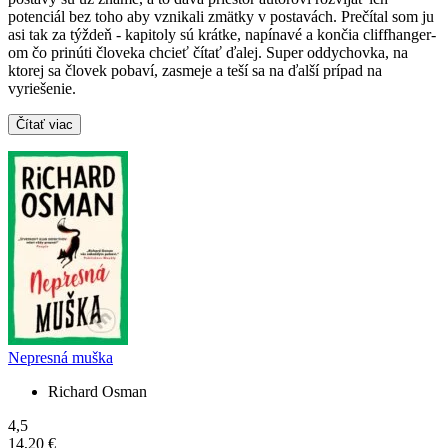
potenciál bez toho aby vznikali zmätky v postavách. Prečítal som ju
asi tak za týždeň - kapitoly sú krátke, napínavé a končia cliffhanger-
om čo prinúti človeka chcieť čítať ďalej. Super oddychovka, na
ktorej sa človek pobaví, zasmeje a teší sa na ďalší prípad na
vyriešenie.
Čítať viac
Nepresná muška
Richard Osman
4,5
14,20 €