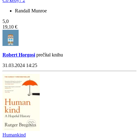
Čo keby? 2
Randall Munroe
5,0
19,10 €
Robert Horgosi
prečítal knihu
31.03.2024 14:25
Humankind