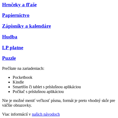
Hrnčeky a fľaše
Papiernictvo
Zápisníky a kalendáre
Hudba
LP platne
Puzzle
Prečítate na zariadeniach:
Pocketbook
Kindle
Smartfón či tablet s príslušnou aplikáciou
Počítač s príslušnou aplikáciou
Nie je možné meniť veľkosť písma, formát je preto vhodný skôr pre
väčšie obrazovky.
Viac informácií v
našich návodoch