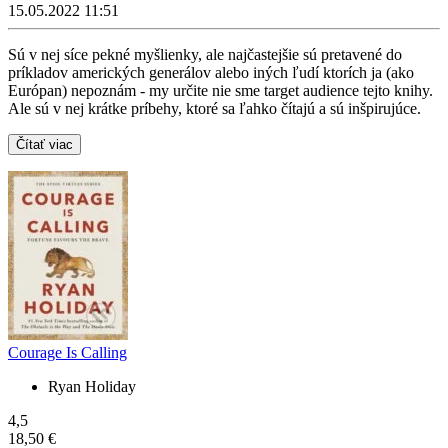
15.05.2022 11:51
Sú v nej síce pekné myšlienky, ale najčastejšie sú pretavené do
príkladov amerických generálov alebo iných ľudí ktorích ja (ako
Európan) nepoznám - my určite nie sme target audience tejto knihy.
Ale sú v nej krátke príbehy, ktoré sa ľahko čítajú a sú inšpirujúce.
Čítať viac
Courage Is Calling
Ryan Holiday
4,5
18,50 €