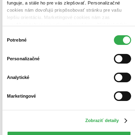
funguje, a stále ho pre vás zlepšovať. Personalizačné
cookies nám dovoľujú prispôsobovať stránku pre vašu
lepšiu orientáciu. Marketingové cookies nám zas
umožňujú zobrazenie relevantnej reklamy. Niektoré údaje
zdieľame aj s tretími stranami. Veľmi by nám pomohlo,
Výber
keby sme mohli používať všetky tieto cookies. Ďakujeme!
Potrebné
súhlasu
Personalizačné
Analytické
Marketingové
Zobraziť detaily