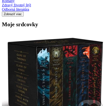
Romány
Zdravý životný štýl
Odborná literatúra
Zobraziť viac
Moje srdcovky