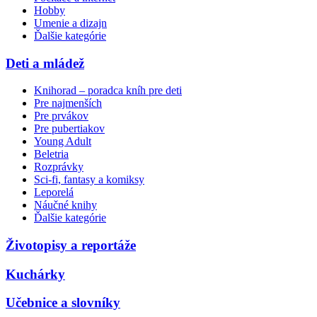
Hobby
Umenie a dizajn
Ďalšie kategórie
Deti a mládež
Knihorad – poradca kníh pre deti
Pre najmenších
Pre prvákov
Pre pubertiakov
Young Adult
Beletria
Rozprávky
Sci-fi, fantasy a komiksy
Leporelá
Náučné knihy
Ďalšie kategórie
Životopisy a reportáže
Kuchárky
Učebnice a slovníky