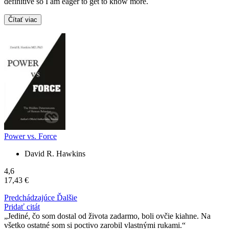
definitive so I am eager to get to know more.
Čítať viac
Power vs. Force
David R. Hawkins
4,6
17,43 €
Predchádzajúce
Ďalšie
Pridať citát
Jediné, čo som dostal od života zadarmo, boli ovčie kiahne. Na
všetko ostatné som si poctivo zarobil vlastnými rukami.