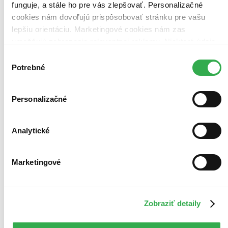
funguje, a stále ho pre vás zlepšovať. Personalizačné
cookies nám dovoľujú prispôsobovať stránku pre vašu
lepšiu orientáciu. Marketingové cookies nám zas
umožňujú zobrazenie relevantnej reklamy. Niektoré údaje
zdieľame aj s tretími stranami. Veľmi by nám pomohlo,
Výber
keby sme mohli používať všetky tieto cookies. Ďakujeme!
Potrebné
súhlasu
Personalizačné
Analytické
Marketingové
Zobraziť detaily