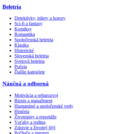
Beletria
Detektívky, trilery a horory
Sci-fi a fantasy
Komiksy
Romantika
Spoločenská beletria
Klasika
Historické
Slovenská beletria
Svetová beletria
Poézia
Ďalšie kategórie
Náučná a odborná
Motivácia a sebarozvoj
Biznis a manažment
Humanitné a spoločenské vedy
História
Životopisy a reportáže
Vzťahy a rodina
Zdravie a životný štýl
Počítače a internet