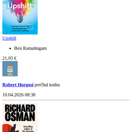
Upshift
Ben Ramalingam
21,95 €
Robert Horgosi
prečítal knihu
10.04.2026 08:38