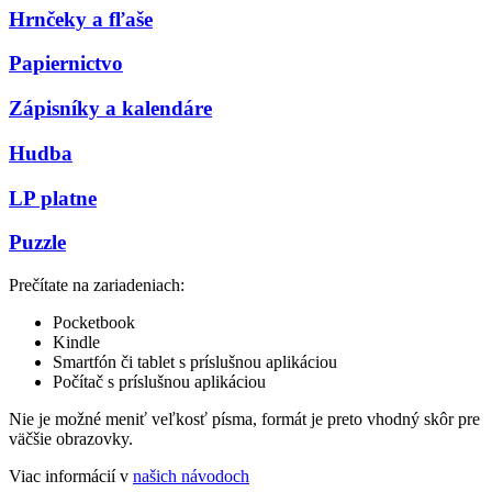
Hrnčeky a fľaše
Papiernictvo
Zápisníky a kalendáre
Hudba
LP platne
Puzzle
Prečítate na zariadeniach:
Pocketbook
Kindle
Smartfón či tablet s príslušnou aplikáciou
Počítač s príslušnou aplikáciou
Nie je možné meniť veľkosť písma, formát je preto vhodný skôr pre
väčšie obrazovky.
Viac informácií v
našich návodoch