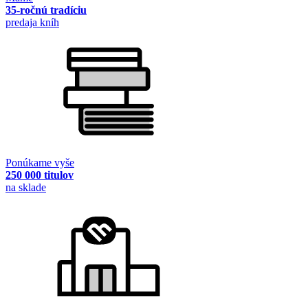
35-ročnú tradíciu
predaja kníh
Ponúkame vyše
250 000 titulov
na sklade