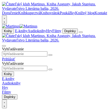
Doručenie
Kníhkupectvá
Knihovrátok
Poukážky
Knižný blog
Kontakt
E-knihy
Audioknihy
Hry
Filmy
Knihy
Doplnky
Vyhľadávanie
Prihlásiť
Vyhľadávanie
Knihy
E-knihy
Audioknihy
Hry
Filmy
Doplnky