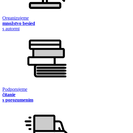
Organizujeme
množstvo besied
s autormi
Podporujeme
čítanie
s porozumením