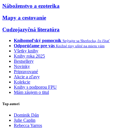
Náboženstvo a ezoterika
Mapy a cestovanie
Cudzojazyčná literatúra
Knihomoľský pomocník
Spýtajte sa Sherlocka, čo čítať
Odporúčame pre vás
Knižné tipy ušité na mieru vám
Všetky knihy
Knihy roka 2025
Bestsellery
Novinky
Pripravované
Akcie a zľavy
Kolekcie
Knihy s podporou FPU
Mám záujem o titul
Top autori
Dominik Dán
Julie Caplin
Rebecca Yarros