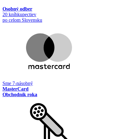
Osobný odber
20 kníhkupectiev
po celom Slovensku
Sme 7-násobný
MasterCard
Obchodník roka