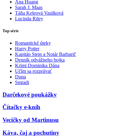
Ana Huang
Sarah J. Maas
Táňa Keleová Vasilková
Lucinda Riley
Top série
Romantické úteky
Harry Potter
Kapitán Stein a Notár Barbarič
Denník odvážneho bojka
Krimi Dominika Dána
Učím sa rozprávať
Duna
Smradi
Darčekové poukážky
Čítačky e-kníh
Vecičky od Martinusu
Káva, čaj a pochutiny