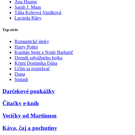
Ana Huang
Sarah J. Maas
Táňa Keleová Vasilková
Lucinda Riley
Top série
Romantické úteky
Harry Potter
Kapitán Stein a Notár Barbarič
Denník odvážneho bojka
Krimi Dominika Dána
Učím sa rozprávať
Duna
Smradi
Darčekové poukážky
Čítačky e-kníh
Vecičky od Martinusu
Káva, čaj a pochutiny