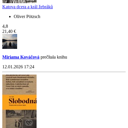
Katova dcera a král žebráků
Oliver Pötzsch
4,8
21,40 €
Miriama Kováčová
prečítala knihu
12.01.2026 17:24