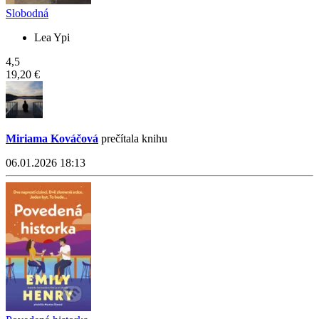
Slobodná
Lea Ypi
4,5
19,20 €
Miriama Kováčová
prečítala knihu
06.01.2026 18:13