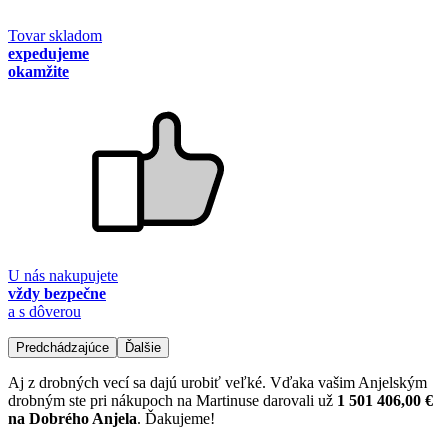
Tovar skladom
expedujeme
okamžite
U nás nakupujete
vždy bezpečne
a s dôverou
Predchádzajúce
Ďalšie
Aj z drobných vecí sa dajú urobiť veľké. Vďaka vašim Anjelským
drobným ste pri nákupoch na Martinuse darovali už
1 501 406,00 €
na Dobrého Anjela
. Ďakujeme!