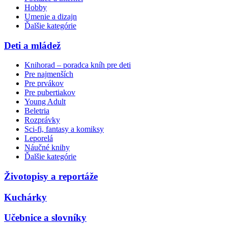
Hobby
Umenie a dizajn
Ďalšie kategórie
Deti a mládež
Knihorad – poradca kníh pre deti
Pre najmenších
Pre prvákov
Pre pubertiakov
Young Adult
Beletria
Rozprávky
Sci-fi, fantasy a komiksy
Leporelá
Náučné knihy
Ďalšie kategórie
Životopisy a reportáže
Kuchárky
Učebnice a slovníky