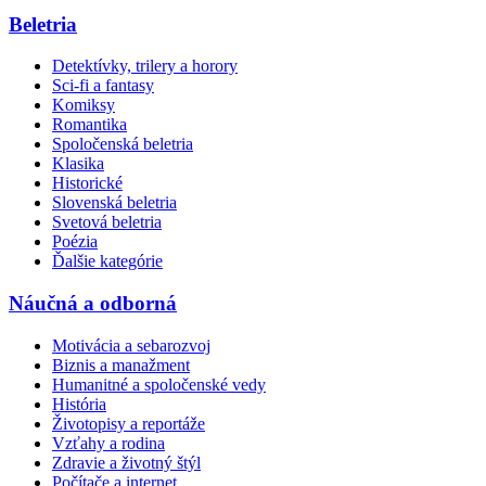
Beletria
Detektívky, trilery a horory
Sci-fi a fantasy
Komiksy
Romantika
Spoločenská beletria
Klasika
Historické
Slovenská beletria
Svetová beletria
Poézia
Ďalšie kategórie
Náučná a odborná
Motivácia a sebarozvoj
Biznis a manažment
Humanitné a spoločenské vedy
História
Životopisy a reportáže
Vzťahy a rodina
Zdravie a životný štýl
Počítače a internet