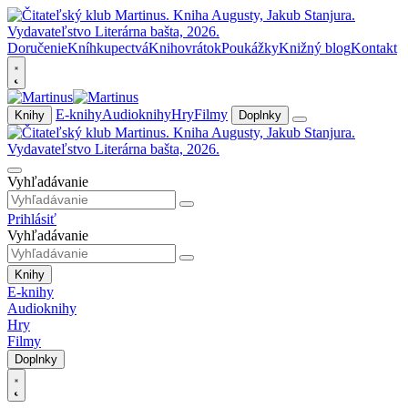
Doručenie
Kníhkupectvá
Knihovrátok
Poukážky
Knižný blog
Kontakt
E-knihy
Audioknihy
Hry
Filmy
Knihy
Doplnky
Vyhľadávanie
Prihlásiť
Vyhľadávanie
Knihy
E-knihy
Audioknihy
Hry
Filmy
Doplnky