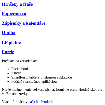
Hrnčeky a fľaše
Papiernictvo
Zápisníky a kalendáre
Hudba
LP platne
Puzzle
Prečítate na zariadeniach:
Pocketbook
Kindle
Smartfón či tablet s príslušnou aplikáciou
Počítač s príslušnou aplikáciou
Nie je možné meniť veľkosť písma, formát je preto vhodný skôr pre
väčšie obrazovky.
Viac informácií v
našich návodoch