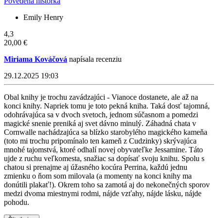
Povedená historka
Emily Henry
4,3
20,00 €
Miriama Kováčová
napísala recenziu
29.12.2025 19:03
Obal knihy je trochu zavádzajúci - Vianoce dostanete, ale až na
konci knihy. Napriek tomu je toto pekná kniha. Taká dosť tajomná,
odohrávajúca sa v dvoch svetoch, jednom súčasnom a pomedzi
magické snenie preniká aj svet dávno minulý. Záhadná chata v
Cornwalle nachádzajúca sa blízko starobylého magického kameňa
(toto mi trochu pripomínalo ten kameň z Cudzinky) skrývajúca
mnohé tajomstvá, ktoré odhalí novej obyvateľke Jessamine. Táto
ujde z ruchu veľkomesta, snažiac sa dopísať svoju knihu. Spolu s
chatou si prenajme aj úžasného kocúra Perrina, každú jednu
zmienku o ňom som milovala (a momenty na konci knihy ma
donútili plakať!). Okrem toho sa zamotá aj do nekonečných sporov
medzi dvoma miestnymi rodmi, nájde vzťahy, nájde lásku, nájde
pohodu.