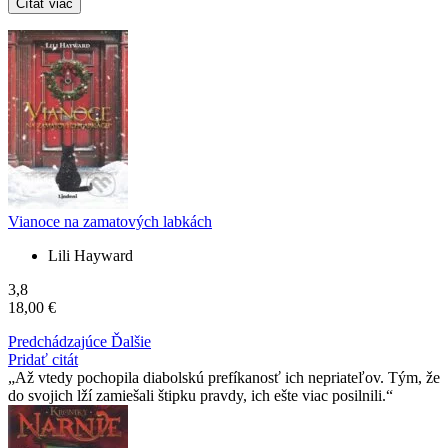
Čítať viac
Vianoce na zamatových labkách
Lili Hayward
3,8
18,00 €
Predchádzajúce
Ďalšie
Pridať citát
Až vtedy pochopila diabolskú prefíkanosť ich nepriateľov. Tým, že
do svojich lží zamiešali štipku pravdy, ich ešte viac posilnili.