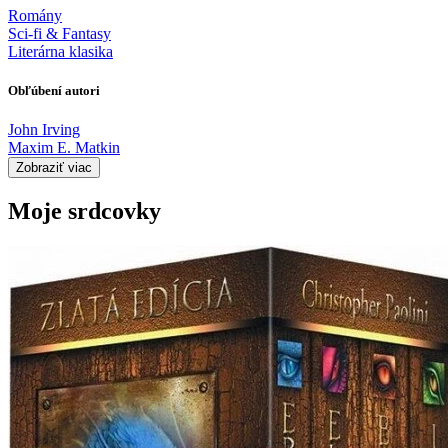
Romány
Sci-fi & Fantasy
Literárna klasika
Obľúbení autori
John Irving
Maxim E. Matkin
Zobraziť viac
Moje srdcovky