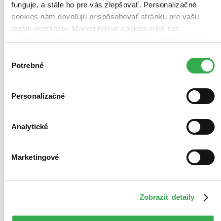
funguje, a stále ho pre vás zlepšovať. Personalizačné
cookies nám dovoľujú prispôsobovať stránku pre vašu
lepšiu orientáciu. Marketingové cookies nám zas
umožňujú zobrazenie relevantnej reklamy. Niektoré údaje
zdieľame aj s tretími stranami. Veľmi by nám pomohlo,
Výber
keby sme mohli používať všetky tieto cookies. Ďakujeme!
Potrebné
súhlasu
Personalizačné
Moje aktivity
Analytické
Marketingové
Miriama Kováčová
prečítala knihu
07.06.2026 16:38
Zobraziť detaily