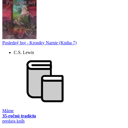
Posledný boj - Kroniky Narnie (Kniha 7)
C.S. Lewis
Máme
35-ročnú tradíciu
predaja kníh