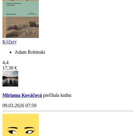
Kýčery
Adam Robinski
4,4
17,30 €
Miriama Kováčová
prečítala knihu
09.03.2026 07:59