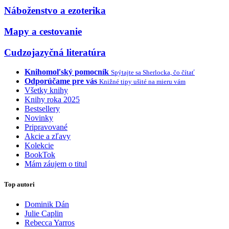
Náboženstvo a ezoterika
Mapy a cestovanie
Cudzojazyčná literatúra
Knihomoľský pomocník
Spýtajte sa Sherlocka, čo čítať
Odporúčame pre vás
Knižné tipy ušité na mieru vám
Všetky knihy
Knihy roka 2025
Bestsellery
Novinky
Pripravované
Akcie a zľavy
Kolekcie
BookTok
Mám záujem o titul
Top autori
Dominik Dán
Julie Caplin
Rebecca Yarros