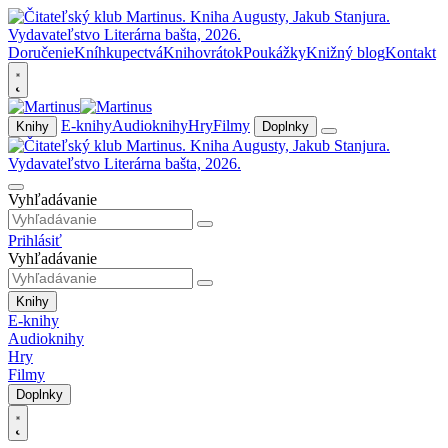
Doručenie
Kníhkupectvá
Knihovrátok
Poukážky
Knižný blog
Kontakt
E-knihy
Audioknihy
Hry
Filmy
Knihy
Doplnky
Vyhľadávanie
Prihlásiť
Vyhľadávanie
Knihy
E-knihy
Audioknihy
Hry
Filmy
Doplnky