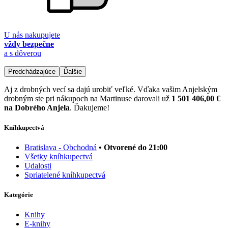
U nás nakupujete
vždy bezpečne
a s dôverou
Predchádzajúce
Ďalšie
Aj z drobných vecí sa dajú urobiť veľké. Vďaka vašim Anjelským
drobným ste pri nákupoch na Martinuse darovali už
1 501 406,00 €
na Dobrého Anjela
. Ďakujeme!
Kníhkupectvá
Bratislava - Obchodná
• Otvorené do 21:00
Všetky kníhkupectvá
Udalosti
Spriatelené kníhkupectvá
Kategórie
Knihy
E-knihy