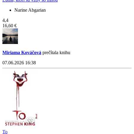
Narine Abgarian
4,4
16,60 €
Miriama Kováčová
prečítala knihu
07.06.2026 16:38
To