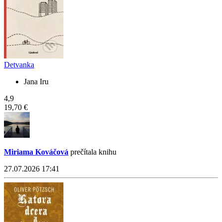
Detvanka
Jana Iru
4,9
19,70 €
Miriama Kováčová
prečítala knihu
27.07.2026 17:41