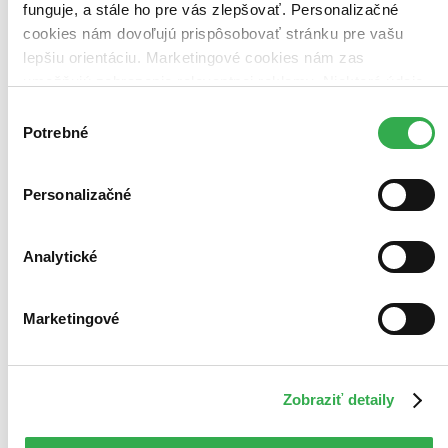
funguje, a stále ho pre vás zlepšovať. Personalizačné
cookies nám dovoľujú prispôsobovať stránku pre vašu
lepšiu orientáciu. Marketingové cookies nám zas
umožňujú zobrazenie relevantnej reklamy. Niektoré údaje
zdieľame aj s tretími stranami. Veľmi by nám pomohlo,
Výber
keby sme mohli používať všetky tieto cookies. Ďakujeme!
Potrebné
súhlasu
Personalizačné
Moje aktivity
Analytické
Marketingové
Miriama Kováčová
prečítala knihu
06.08.2026 06:29
Zobraziť detaily