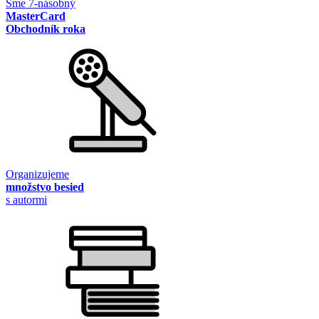
Sme 7-násobný
MasterCard
Obchodník roka
Organizujeme
množstvo besied
s autormi