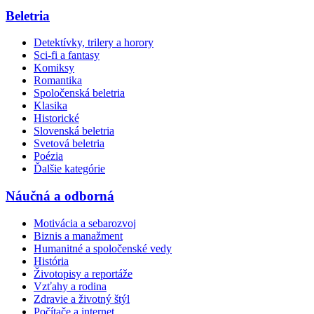
Beletria
Detektívky, trilery a horory
Sci-fi a fantasy
Komiksy
Romantika
Spoločenská beletria
Klasika
Historické
Slovenská beletria
Svetová beletria
Poézia
Ďalšie kategórie
Náučná a odborná
Motivácia a sebarozvoj
Biznis a manažment
Humanitné a spoločenské vedy
História
Životopisy a reportáže
Vzťahy a rodina
Zdravie a životný štýl
Počítače a internet