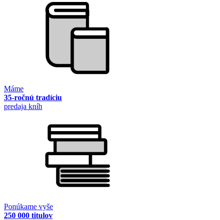
Máme
35-ročnú tradíciu
predaja kníh
Ponúkame vyše
250 000 titulov