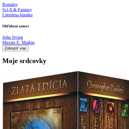
Romány
Sci-fi & Fantasy
Literárna klasika
Obľúbení autori
John Irving
Maxim E. Matkin
Zobraziť viac
Moje srdcovky