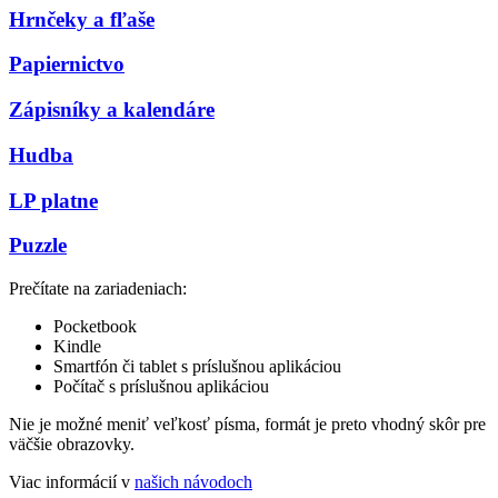
Hrnčeky a fľaše
Papiernictvo
Zápisníky a kalendáre
Hudba
LP platne
Puzzle
Prečítate na zariadeniach:
Pocketbook
Kindle
Smartfón či tablet s príslušnou aplikáciou
Počítač s príslušnou aplikáciou
Nie je možné meniť veľkosť písma, formát je preto vhodný skôr pre
väčšie obrazovky.
Viac informácií v
našich návodoch