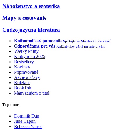
Náboženstvo a ezoterika
Mapy a cestovanie
Cudzojazyčná literatúra
Knihomoľský pomocník
Spýtajte sa Sherlocka, čo čítať
Odporúčame pre vás
Knižné tipy ušité na mieru vám
Všetky knihy
Knihy roka 2025
Bestsellery
Novinky
Pripravované
Akcie a zľavy
Kolekcie
BookTok
Mám záujem o titul
Top autori
Dominik Dán
Julie Caplin
Rebecca Yarros