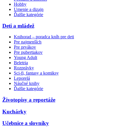
Hobby
Umenie a dizajn
Ďalšie kategórie
Deti a mládež
Knihorad – poradca kníh pre deti
Pre najmenších
Pre prvákov
Pre pubertiakov
Young Adult
Beletria
Rozprávky
Sci-fi, fantasy a komiksy
Leporelá
Náučné knihy
Ďalšie kategórie
Životopisy a reportáže
Kuchárky
Učebnice a slovníky