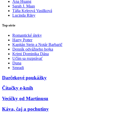
Ana Huang
Sarah J. Maas
Táňa Keleová Vasilková
Lucinda Riley
Top série
Romantické úteky
Harry Potter
Kapitán Stein a Notár Barbarič
Denník odvážneho bojka
Krimi Dominika Dána
Učím sa rozprávať
Duna
Smradi
Darčekové poukážky
Čítačky e-kníh
Vecičky od Martinusu
Káva, čaj a pochutiny