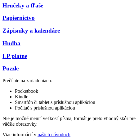
Hrnčeky a fľaše
Papiernictvo
Zápisníky a kalendáre
Hudba
LP platne
Puzzle
Prečítate na zariadeniach:
Pocketbook
Kindle
Smartfón či tablet s príslušnou aplikáciou
Počítač s príslušnou aplikáciou
Nie je možné meniť veľkosť písma, formát je preto vhodný skôr pre
väčšie obrazovky.
Viac informácií v
našich návodoch