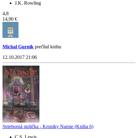
J.K. Rowling
4,8
14,90 €
Michal Gurník
prečítal knihu
12.10.2017 21:06
Strieborná stolička - Kroniky Narnie (Kniha 6)
C.S. Lewis