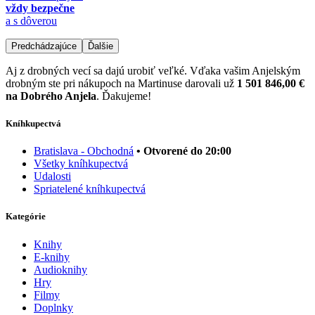
vždy bezpečne
a s dôverou
Predchádzajúce
Ďalšie
Aj z drobných vecí sa dajú urobiť veľké. Vďaka vašim Anjelským
drobným ste pri nákupoch na Martinuse darovali už
1 501 846,00 €
na Dobrého Anjela
. Ďakujeme!
Kníhkupectvá
Bratislava - Obchodná
• Otvorené do 20:00
Všetky kníhkupectvá
Udalosti
Spriatelené kníhkupectvá
Kategórie
Knihy
E-knihy
Audioknihy
Hry
Filmy
Doplnky