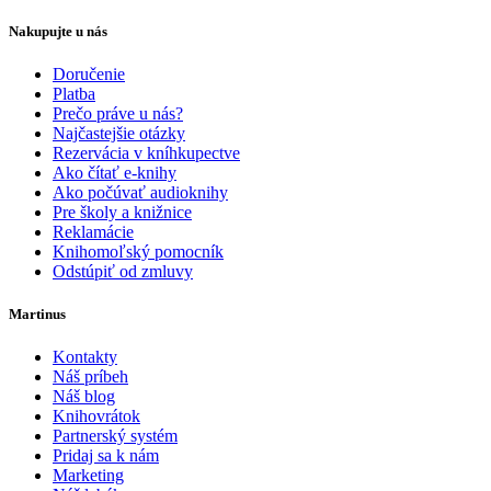
Nakupujte u nás
Doručenie
Platba
Prečo práve u nás?
Najčastejšie otázky
Rezervácia v kníhkupectve
Ako čítať e-knihy
Ako počúvať audioknihy
Pre školy a knižnice
Reklamácie
Knihomoľský pomocník
Odstúpiť od zmluvy
Martinus
Kontakty
Náš príbeh
Náš blog
Knihovrátok
Partnerský systém
Pridaj sa k nám
Marketing