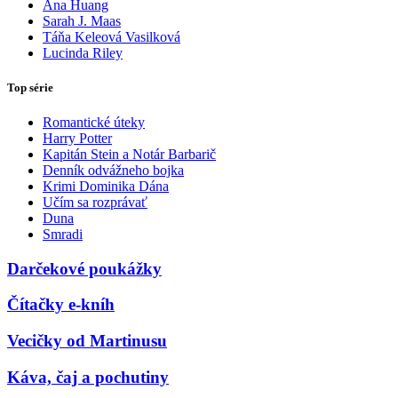
Ana Huang
Sarah J. Maas
Táňa Keleová Vasilková
Lucinda Riley
Top série
Romantické úteky
Harry Potter
Kapitán Stein a Notár Barbarič
Denník odvážneho bojka
Krimi Dominika Dána
Učím sa rozprávať
Duna
Smradi
Darčekové poukážky
Čítačky e-kníh
Vecičky od Martinusu
Káva, čaj a pochutiny