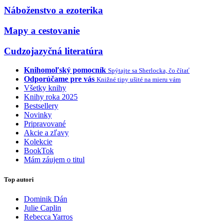
Náboženstvo a ezoterika
Mapy a cestovanie
Cudzojazyčná literatúra
Knihomoľský pomocník
Spýtajte sa Sherlocka, čo čítať
Odporúčame pre vás
Knižné tipy ušité na mieru vám
Všetky knihy
Knihy roka 2025
Bestsellery
Novinky
Pripravované
Akcie a zľavy
Kolekcie
BookTok
Mám záujem o titul
Top autori
Dominik Dán
Julie Caplin
Rebecca Yarros