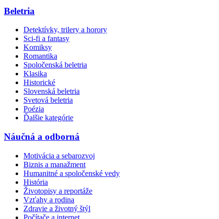
Beletria
Detektívky, trilery a horory
Sci-fi a fantasy
Komiksy
Romantika
Spoločenská beletria
Klasika
Historické
Slovenská beletria
Svetová beletria
Poézia
Ďalšie kategórie
Náučná a odborná
Motivácia a sebarozvoj
Biznis a manažment
Humanitné a spoločenské vedy
História
Životopisy a reportáže
Vzťahy a rodina
Zdravie a životný štýl
Počítače a internet