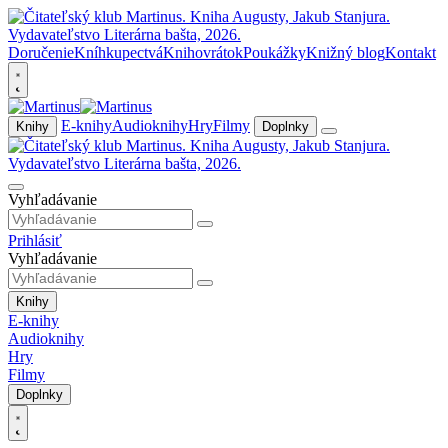
Doručenie
Kníhkupectvá
Knihovrátok
Poukážky
Knižný blog
Kontakt
E-knihy
Audioknihy
Hry
Filmy
Knihy
Doplnky
Vyhľadávanie
Prihlásiť
Vyhľadávanie
Knihy
E-knihy
Audioknihy
Hry
Filmy
Doplnky