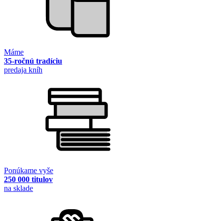
Máme
35-ročnú tradíciu
predaja kníh
Ponúkame vyše
250 000 titulov
na sklade