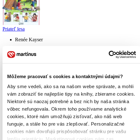
Priateľ lesa
Renée Kayser
4,9
10,46 €
Môžeme pracovať s cookies a kontaktnými údajmi?
Michal Gurník
prečítal knihu
Aby sme vedeli, ako sa na našom webe správate, a mohli
vám zobraziť tie najlepšie tipy na knihy, zbierame cookies.
02.11.2021 16:36
Niektoré sú naozaj potrebné a bez nich by naša stránka
vôbec nefungovala. Okrem toho používame analytické
cookies, ktoré nám umožňujú zisťovať, ako náš web
funguje, a stále ho pre vás zlepšovať. Personalizačné
cookies nám dovoľujú prispôsobovať stránku pre vašu
lepšiu orientáciu. Marketingové cookies nám zas