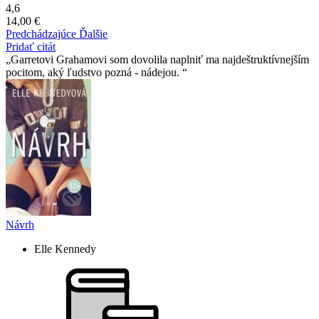
4,6
14,00 €
Predchádzajúce
Ďalšie
Pridať citát
Garretovi Grahamovi som dovolila naplniť ma najdeštruktívnejším
pocitom, aký ľudstvo pozná - nádejou.
Návrh
Elle Kennedy