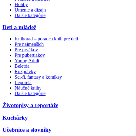
Hobby
Umenie a dizajn
Ďalšie kategórie
Deti a mládež
Knihorad – poradca kníh pre deti
Pre najmenších
Pre prvákov
Pre pubertiakov
Young Adult
Beletria
Rozprávky
Sci-fi, fantasy a komiksy
Leporelá
Náučné knihy
Ďalšie kategórie
Životopisy a reportáže
Kuchárky
Učebnice a slovníky