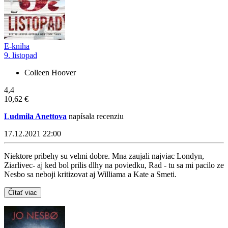
E-kniha
9. listopad
Colleen Hoover
4,4
10,62 €
Ludmila Anettova
napísala recenziu
17.12.2021 22:00
Niektore pribehy su velmi dobre. Mna zaujali najviac Londyn,
Ziarlivec- aj ked bol prilis dlhy na poviedku, Rad - tu sa mi pacilo ze
Nesbo sa neboji kritizovat aj Williama a Kate a Smeti.
Čítať viac