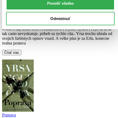
Povoliť všetko
Ludmila Anettova
napísala recenziu
05.01.2022 16:01
Odmietnuť
Jedna z naj krimi serii s Huldarom a Freyou. Aj ked Freya sa tu az
tak casto nevyskutuje, pribeh sa rychlo cita.. Yrsa trochu ubrala od
svojich farbistych opisov vrazd. A velke plus je za Erlu, konecne
realna postava
Čítať viac
Poprava