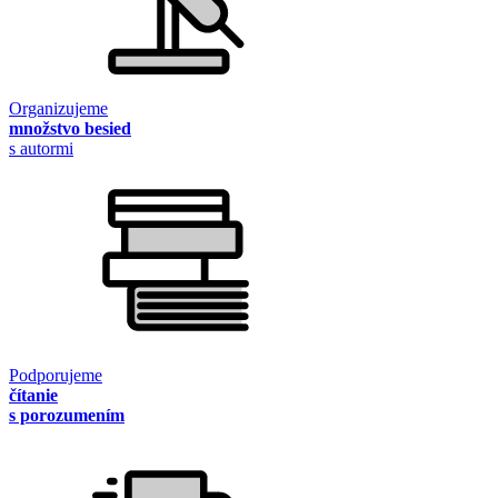
Organizujeme
množstvo besied
s autormi
Podporujeme
čítanie
s porozumením