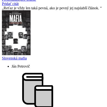
Pridať citát
Reťaz je vždy len taká pevná, ako je pevný jej najslabší­ článok.
Slovenská mafia
Ján Petrovič