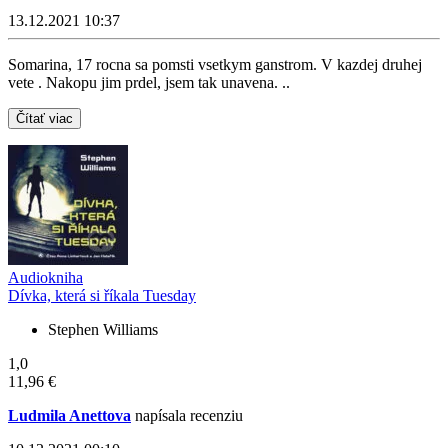
13.12.2021 10:37
Somarina, 17 rocna sa pomsti vsetkym ganstrom. V kazdej druhej
vete . Nakopu jim prdel, jsem tak unavena. ..
Čítať viac
Audiokniha
Dívka, která si říkala Tuesday
Stephen Williams
1,0
11,96 €
Ludmila Anettova
napísala recenziu