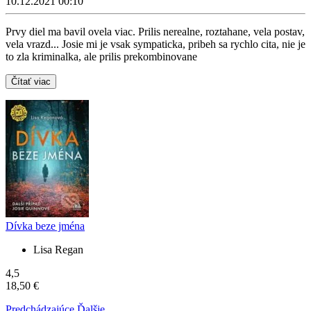
10.12.2021 00:10
Prvy diel ma bavil ovela viac. Prilis nerealne, roztahane, vela postav,
vela vrazd... Josie mi je vsak sympaticka, pribeh sa rychlo cita, nie je
to zla kriminalka, ale prilis prekombinovane
Čítať viac
Dívka beze jména
Lisa Regan
4,5
18,50 €
Predchádzajúce
Ďalšie