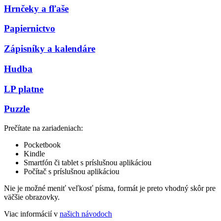
Hrnčeky a fľaše
Papiernictvo
Zápisníky a kalendáre
Hudba
LP platne
Puzzle
Prečítate na zariadeniach:
Pocketbook
Kindle
Smartfón či tablet s príslušnou aplikáciou
Počítač s príslušnou aplikáciou
Nie je možné meniť veľkosť písma, formát je preto vhodný skôr pre
väčšie obrazovky.
Viac informácií v
našich návodoch