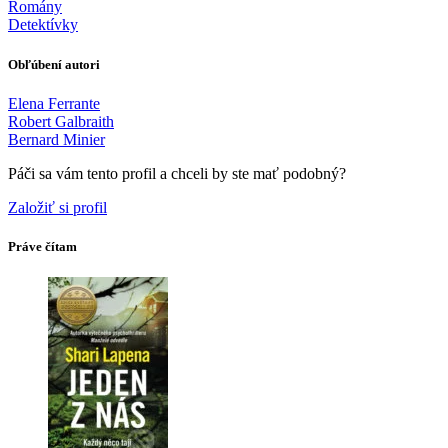
Romány
Detektívky
Obľúbení autori
Elena Ferrante
Robert Galbraith
Bernard Minier
Páči sa vám tento profil a chceli by ste mať podobný?
Založiť si profil
Práve čítam