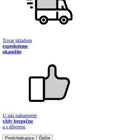
Tovar skladom
expedujeme
okamžite
U nás nakupujete
vždy bezpečne
a s dôverou
Predchádzajúce
Ďalšie