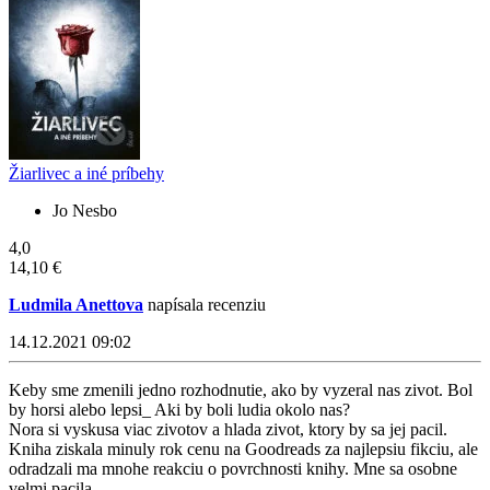
Žiarlivec a iné príbehy
Jo Nesbo
4,0
14,10 €
Ludmila Anettova
napísala recenziu
14.12.2021 09:02
Keby sme zmenili jedno rozhodnutie, ako by vyzeral nas zivot. Bol
by horsi alebo lepsi_ Aki by boli ludia okolo nas?
Nora si vyskusa viac zivotov a hlada zivot, ktory by sa jej pacil.
Kniha ziskala minuly rok cenu na Goodreads za najlepsiu fikciu, ale
odradzali ma mnohe reakciu o povrchnosti knihy. Mne sa osobne
velmi pacila.