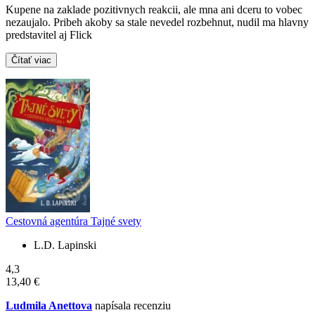
Kupene na zaklade pozitivnych reakcii, ale mna ani dceru to vobec
nezaujalo. Pribeh akoby sa stale nevedel rozbehnut, nudil ma hlavny
predstavitel aj Flick
Čítať viac
Cestovná agentúra Tajné svety
L.D. Lapinski
4,3
13,40 €
Ludmila Anettova
napísala recenziu