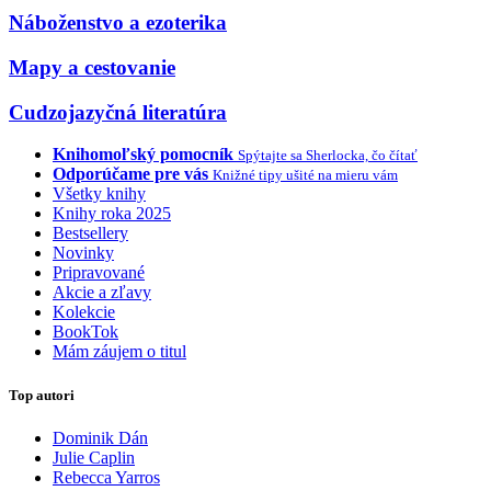
Náboženstvo a ezoterika
Mapy a cestovanie
Cudzojazyčná literatúra
Knihomoľský pomocník
Spýtajte sa Sherlocka, čo čítať
Odporúčame pre vás
Knižné tipy ušité na mieru vám
Všetky knihy
Knihy roka 2025
Bestsellery
Novinky
Pripravované
Akcie a zľavy
Kolekcie
BookTok
Mám záujem o titul
Top autori
Dominik Dán
Julie Caplin
Rebecca Yarros