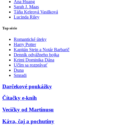
Ana Huang
Sarah J. Maas
Táňa Keleová Vasilková
Lucinda Riley
Top série
Romantické úteky
Harry Potter
Kapitán Stein a Notár Barbarič
Denník odvážneho bojka
Krimi Dominika Dána
Učím sa rozprávať
Duna
Smradi
Darčekové poukážky
Čítačky e-kníh
Vecičky od Martinusu
Káva, čaj a pochutiny