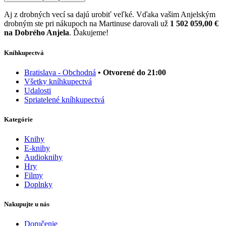
Aj z drobných vecí sa dajú urobiť veľké. Vďaka vašim Anjelským
drobným ste pri nákupoch na Martinuse darovali už
1 502 059,00 €
na Dobrého Anjela
. Ďakujeme!
Kníhkupectvá
Bratislava - Obchodná
• Otvorené do 21:00
Všetky kníhkupectvá
Udalosti
Spriatelené kníhkupectvá
Kategórie
Knihy
E-knihy
Audioknihy
Hry
Filmy
Doplnky
Nakupujte u nás
Doručenie