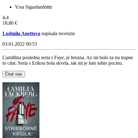
Yrsa Sigurdardóttir
4,4
18,80 €
Ludmila Anettova
napísala recenziu
03.01.2022 00:53
Camillina posledna seria s Faye, je hrozna. Az mi bolo za nu trapne
to citat. Seria s Erikou bola skvela, tak mi je luto tohto pocinu.
Čítať viac