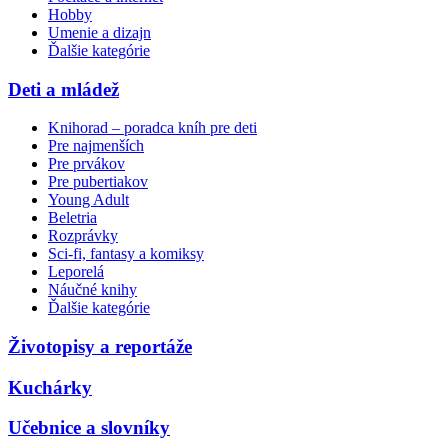
Hobby
Umenie a dizajn
Ďalšie kategórie
Deti a mládež
Knihorad – poradca kníh pre deti
Pre najmenších
Pre prvákov
Pre pubertiakov
Young Adult
Beletria
Rozprávky
Sci-fi, fantasy a komiksy
Leporelá
Náučné knihy
Ďalšie kategórie
Životopisy a reportáže
Kuchárky
Učebnice a slovníky