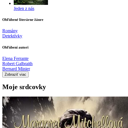
Jeden z nás
Obľúbené literárne žánre
Romány
Detektívky
Obľúbení autori
Elena Ferrante
Robert Galbraith
Bernard Minier
Zobraziť viac
Moje srdcovky