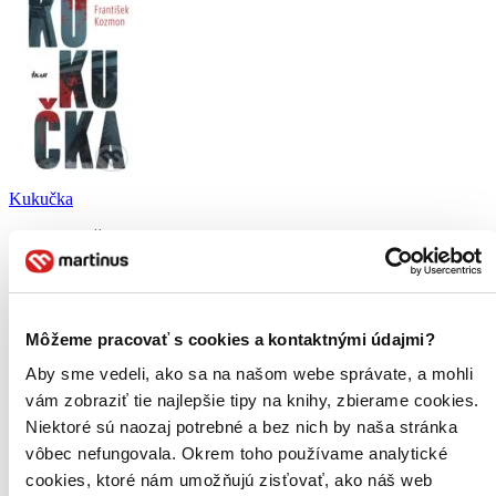
Kukučka
František Kozmon
4,8
15,70 €
Ludmila Anettova
napísala recenziu
Môžeme pracovať s cookies a kontaktnými údajmi?
16.01.2022 23:50
Aby sme vedeli, ako sa na našom webe správate, a mohli
vám zobraziť tie najlepšie tipy na knihy, zbierame cookies.
Autor pise celkom dobre, cita sa to lahko. Ale ta krimi, vraha clovek
Niektoré sú naozaj potrebné a bez nich by naša stránka
odhali hned na zaciatku knihy, aj preco to spravil. A to jeho
vôbec nefungovala. Okrem toho používame analytické
vychvalovanie, som krasny, osamely. Radsej otrhany Harry Hole,
Cormoran Strike alebo Huldar - nikto ich nemusi opisovat ako sexi a
cookies, ktoré nám umožňujú zisťovať, ako náš web