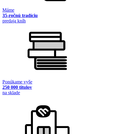
Máme
35-ročnú tradíciu
predaja kníh
Ponúkame vyše
250 000 titulov
na sklade