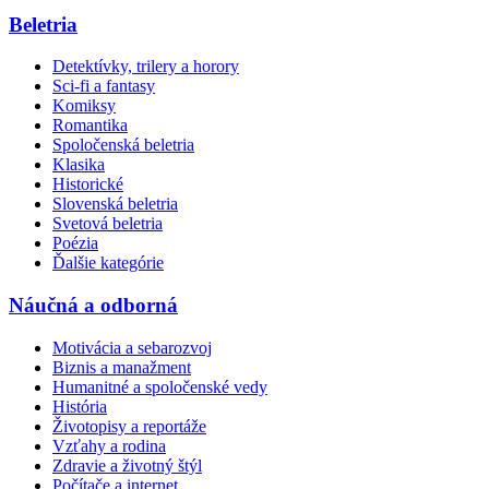
Beletria
Detektívky, trilery a horory
Sci-fi a fantasy
Komiksy
Romantika
Spoločenská beletria
Klasika
Historické
Slovenská beletria
Svetová beletria
Poézia
Ďalšie kategórie
Náučná a odborná
Motivácia a sebarozvoj
Biznis a manažment
Humanitné a spoločenské vedy
História
Životopisy a reportáže
Vzťahy a rodina
Zdravie a životný štýl
Počítače a internet