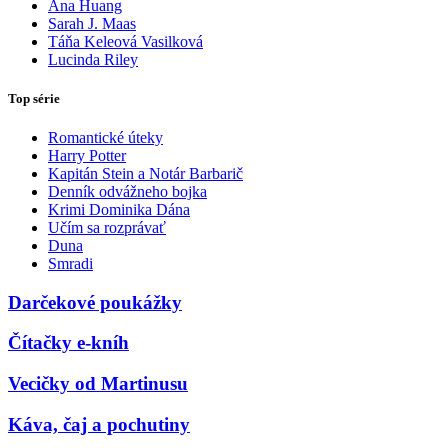
Ana Huang
Sarah J. Maas
Táňa Keleová Vasilková
Lucinda Riley
Top série
Romantické úteky
Harry Potter
Kapitán Stein a Notár Barbarič
Denník odvážneho bojka
Krimi Dominika Dána
Učím sa rozprávať
Duna
Smradi
Darčekové poukážky
Čítačky e-kníh
Vecičky od Martinusu
Káva, čaj a pochutiny