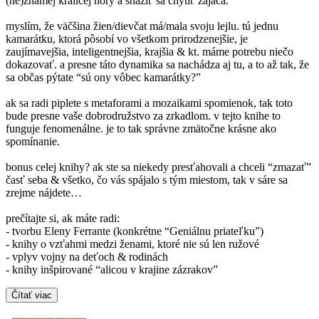
(ne)známej králičej nory a snažiť sa chytiť zajaca.
myslím, že väčšina žien/dievčat má/mala svoju lejlu. tú jednu
kamarátku, ktorá pôsobí vo všetkom prirodzenejšie, je
zaujímavejšia, inteligentnejšia, krajšia & kt. máme potrebu niečo
dokazovať. a presne táto dynamika sa nachádza aj tu, a to až tak, že
sa občas pýtate “sú ony vôbec kamarátky?”
ak sa radi piplete s metaforami a mozaikami spomienok, tak toto
bude presne vaše dobrodružstvo za zrkadlom. v tejto knihe to
funguje fenomenálne. je to tak správne zmätočne krásne ako
spomínanie.
bonus celej knihy? ak ste sa niekedy presťahovali a chceli “zmazať”
časť seba & všetko, čo vás spájalo s tým miestom, tak v sáre sa
zrejme nájdete…
prečítajte si, ak máte radi:
- tvorbu Eleny Ferrante (konkrétne “Geniálnu priateľku”)
- knihy o vzťahmi medzi ženami, ktoré nie sú len ružové
- vplyv vojny na deťoch & rodinách
- knihy inšpirované “alicou v krajine zázrakov”
Čítať viac