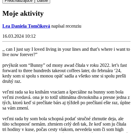
Predchádzajúce
Ďalšie
Moje aktivity
Lea Daniela Tomčíková
napísal recenziu
16.03.2024 10:12
,, can I just say I loved living in your lines and that’s where i want to
live now forever?”
prvýkrát som “Bunny” od mony awad čítala v roku 2022. let’s fast
forward to three hundreds takeout coffees later, do februára ‘24,
kedy som si spolu s monou opäť sadla a všetko sme si spolu prešli
druhý raz.
veľmi rada sa ku knihám vraciam a špeciálne na bunny som bola
veľmi zvedavá. ona je to totiž ultimátna divnokniha a presne jedna z
tých, ktorú keď si prečítate bárs aj týždeň po prečítaní ešte raz, úplne
sa vám zmení.
veľmi rada by som bola schopná podať stručné zhrnutie deja, ale
túto schopnosť nemám. zhrniem celý deň tak, že keď som ju čítala
tri hodiny v kuse, počas cesty vlakom, nevedela som či som high