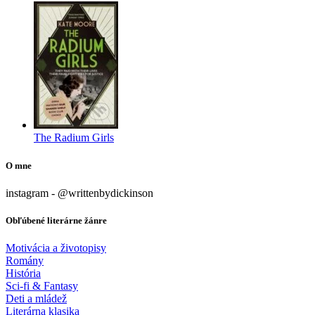
The Radium Girls
O mne
instagram - @writtenbydickinson
Obľúbené literárne žánre
Motivácia a životopisy
Romány
História
Sci-fi & Fantasy
Deti a mládež
Literárna klasika