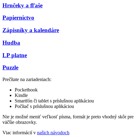
Hrnčeky a fľaše
Papiernictvo
Zápisníky a kalendáre
Hudba
LP platne
Puzzle
Prečítate na zariadeniach:
Pocketbook
Kindle
Smartfón či tablet s príslušnou aplikáciou
Počítač s príslušnou aplikáciou
Nie je možné meniť veľkosť písma, formát je preto vhodný skôr pre
väčšie obrazovky.
Viac informácií v
našich návodoch