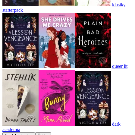
klasiky,
starterpack
queer lit
dark
academia