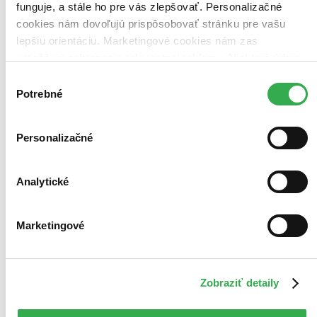
funguje, a stále ho pre vás zlepšovať. Personalizačné
cookies nám dovoľujú prispôsobovať stránku pre vašu
lepšiu orientáciu. Marketingové cookies nám zas
umožňujú zobrazenie relevantnej reklamy. Niektoré údaje
zdieľame aj s tretími stranami. Veľmi by nám pomohlo,
Výber
keby sme mohli používať všetky tieto cookies. Ďakujeme!
Potrebné
súhlasu
Personalizačné
Analytické
Marketingové
Zobraziť detaily