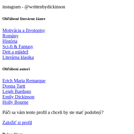
instagram - @writtenbydickinson
Obľúbené literárne žánre
Motivácia a životopisy
Romány
História
Sci-fi & Fantasy
Deti a mládež
Literárna klasika
Obľúbení autori
Erich Maria Remarque
Donna Tartt
Leigh Bardugo
Emily Dickinson
Holly Bourne
Páči sa vám tento profil a chceli by ste mať podobný?
Založiť si profil