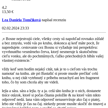
4,2
13,50 €
Lea Daniela Tomčíková
napísal recenziu
02.02.2024 23:33
,v Bosne nejestvujú ciele, všetky cesty sú napohľad rovnako zúfalé
a bez zmyslu, vedú vás po kruhu, dokonca aj keď máte pocit, že
napredujete. cestovanie cez Bosnu si vyžaduje inú perspektívu:
vyvrhnutého vesmírneho červa, ktorý nesmeruje k skutočnému
cieľu vonku, ale do pochmúrnych, ťažko priechodných hlbín vašej
vlastnej existencie.”
vždy keď sem hodím nejaký citát, tak je to s cieľom vás trochu
namotať na knihu. ale pri Bastašić si proste musíte prečítať celú
knihu, u nej citát vytrhnutý z príbehu nezachytí ani len fragment
toho, čo by som chcela aby ste videli.
lejla a sára. sára a lejla. ty a ja. celá táto kniha je o nich, dostanete
tisíce otázok, ktoré si počas čítania položíte & na ktoré vám nikto
odpoveď nedá. lana vám odpoveď nenaservíruje ako čaj o piatej,
lebo nie vždy je čas na čaj. niekedy proste musíte skočiť do tmavej a