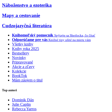
Náboženstvo a ezoterika
Mapy a cestovanie
Cudzojazyčná literatúra
Knihomoľský pomocník
Spýtajte sa Sherlocka, čo čítať
Odporúčame pre vás
Knižné tipy ušité na mieru vám
Všetky knihy
Knihy roka 2025
Bestsellery
Novinky
Pripravované
Akcie a zľavy
Kolekcie
BookTok
Mám záujem o titul
Top autori
Dominik Dán
Julie Caplin
Rebecca Yarros