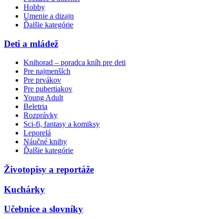
Hobby
Umenie a dizajn
Ďalšie kategórie
Deti a mládež
Knihorad – poradca kníh pre deti
Pre najmenších
Pre prvákov
Pre pubertiakov
Young Adult
Beletria
Rozprávky
Sci-fi, fantasy a komiksy
Leporelá
Náučné knihy
Ďalšie kategórie
Životopisy a reportáže
Kuchárky
Učebnice a slovníky