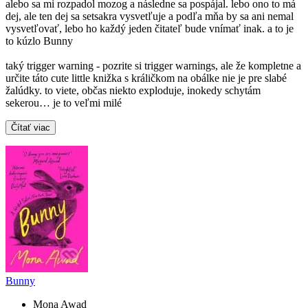
alebo sa mi rozpadol mozog a následne sa pospájal. lebo ono to má
dej, ale ten dej sa setsakra vysvetľuje a podľa mňa by sa ani nemal
vysvetľovať, lebo ho každý jeden čitateľ bude vnímať inak. a to je
to kúzlo Bunny
taký trigger warning - pozrite si trigger warnings, ale že kompletne a
určite táto cute little knižka s králičkom na obálke nie je pre slabé
žalúdky. to viete, občas niekto exploduje, inokedy schytám
sekerou… je to veľmi milé
Čítať viac
Bunny
Mona Awad