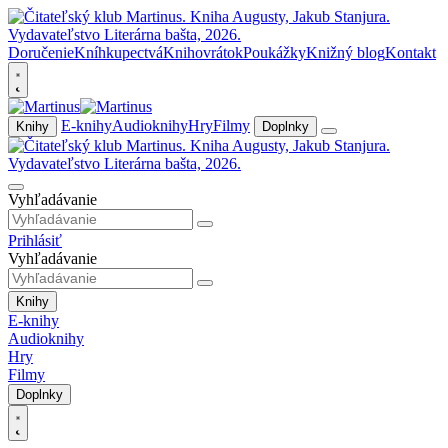
Doručenie
Kníhkupectvá
Knihovrátok
Poukážky
Knižný blog
Kontakt
E-knihy
Audioknihy
Hry
Filmy
Knihy
Doplnky
Vyhľadávanie
Prihlásiť
Vyhľadávanie
Knihy
E-knihy
Audioknihy
Hry
Filmy
Doplnky