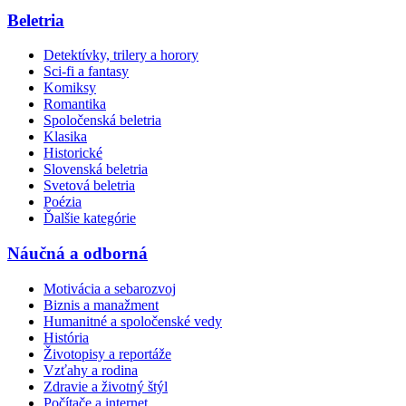
Beletria
Detektívky, trilery a horory
Sci-fi a fantasy
Komiksy
Romantika
Spoločenská beletria
Klasika
Historické
Slovenská beletria
Svetová beletria
Poézia
Ďalšie kategórie
Náučná a odborná
Motivácia a sebarozvoj
Biznis a manažment
Humanitné a spoločenské vedy
História
Životopisy a reportáže
Vzťahy a rodina
Zdravie a životný štýl
Počítače a internet