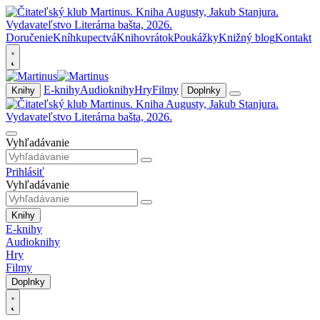
Doručenie
Kníhkupectvá
Knihovrátok
Poukážky
Knižný blog
Kontakt
E-knihy
Audioknihy
Hry
Filmy
Knihy
Doplnky
Vyhľadávanie
Prihlásiť
Vyhľadávanie
Knihy
E-knihy
Audioknihy
Hry
Filmy
Doplnky