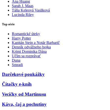
Ana Huang
Sarah J. Maas
Táňa Keleová Vasilková
Lucinda Riley
Top série
Romantické úteky
Harry Potter
Kapitán Stein a Notár Barbarič
Denník odvážneho bojka
Krimi Dominika Dána
Učím sa rozprávať
Duna
Smradi
Darčekové poukážky
Čítačky e-kníh
Vecičky od Martinusu
Káva, čaj a pochutiny