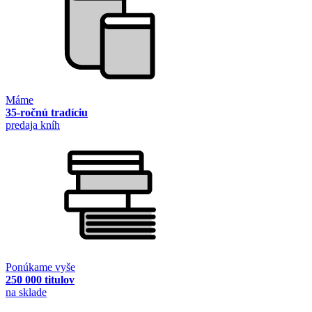
Máme
35-ročnú tradíciu
predaja kníh
Ponúkame vyše
250 000 titulov
na sklade