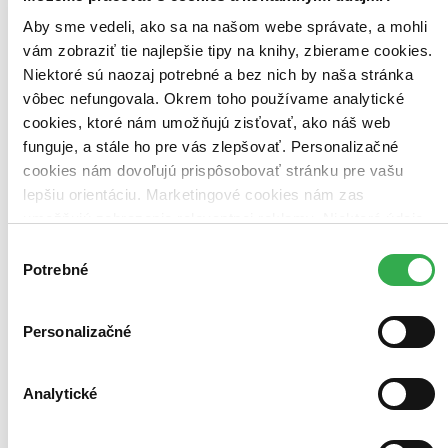
Aby sme vedeli, ako sa na našom webe správate, a mohli
vám zobraziť tie najlepšie tipy na knihy, zbierame cookies.
Niektoré sú naozaj potrebné a bez nich by naša stránka
vôbec nefungovala. Okrem toho používame analytické
cookies, ktoré nám umožňujú zisťovať, ako náš web
funguje, a stále ho pre vás zlepšovať. Personalizačné
cookies nám dovoľujú prispôsobovať stránku pre vašu
lepšiu orientáciu. Marketingové cookies nám zas
umožňujú zobrazenie relevantnej reklamy. Niektoré údaje
zdieľame aj s tretími stranami. Veľmi by nám pomohlo,
Výber
keby sme mohli používať všetky tieto cookies. Ďakujeme!
Potrebné
súhlasu
Personalizačné
Analytické