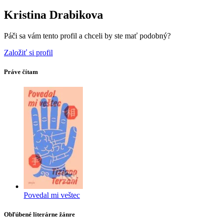
Kristina Drabikova
Páči sa vám tento profil a chceli by ste mať podobný?
Založiť si profil
Práve čítam
Povedal mi veštec
Obľúbené literárne žánre