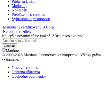
Pridaj sa k nám
Marketing
Náš labák
Prehlásenie o cookies
Vyhlásenie o prístupnosti
Martinus je certifikovaný B Corp
Nerobíme rozdiely
Najlepšie novinky sú tie knižné. Získajte ich ako prví:
Odoslať
© 2000-2026 Martinus. Internetové kníhkupectvo. Všetky práva
vyhradené.
Nastaviť cookies
Ochrana súkromia
Obchodné podmienky