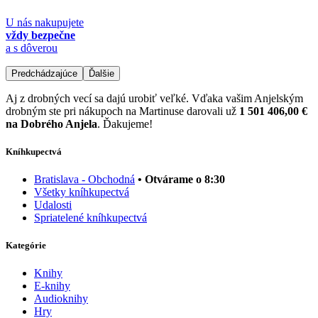
U nás nakupujete
vždy bezpečne
a s dôverou
Predchádzajúce
Ďalšie
Aj z drobných vecí sa dajú urobiť veľké. Vďaka vašim Anjelským
drobným ste pri nákupoch na Martinuse darovali už
1 501 406,00 €
na Dobrého Anjela
. Ďakujeme!
Kníhkupectvá
Bratislava - Obchodná
• Otvárame o 8:30
Všetky kníhkupectvá
Udalosti
Spriatelené kníhkupectvá
Kategórie
Knihy
E-knihy
Audioknihy
Hry