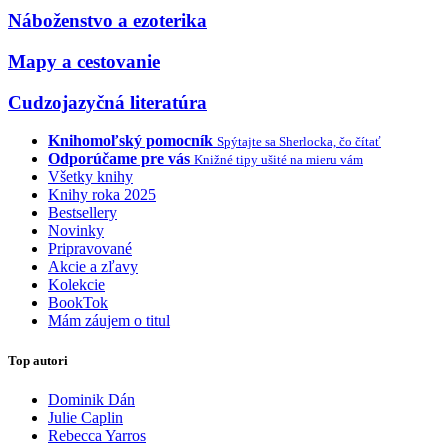
Náboženstvo a ezoterika
Mapy a cestovanie
Cudzojazyčná literatúra
Knihomoľský pomocník
Spýtajte sa Sherlocka, čo čítať
Odporúčame pre vás
Knižné tipy ušité na mieru vám
Všetky knihy
Knihy roka 2025
Bestsellery
Novinky
Pripravované
Akcie a zľavy
Kolekcie
BookTok
Mám záujem o titul
Top autori
Dominik Dán
Julie Caplin
Rebecca Yarros