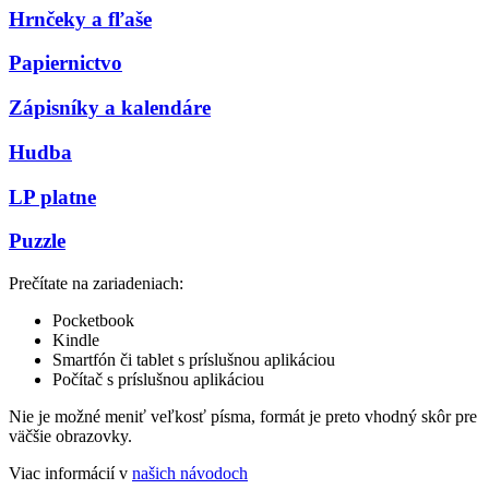
Hrnčeky a fľaše
Papiernictvo
Zápisníky a kalendáre
Hudba
LP platne
Puzzle
Prečítate na zariadeniach:
Pocketbook
Kindle
Smartfón či tablet s príslušnou aplikáciou
Počítač s príslušnou aplikáciou
Nie je možné meniť veľkosť písma, formát je preto vhodný skôr pre
väčšie obrazovky.
Viac informácií v
našich návodoch