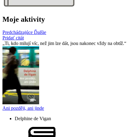
Moje aktivity
Predchádzajúce
Ďalšie
Pridať citát
Ti, kdo milují víc, než jim lze dát, jsou nakonec vždy na obtíž.
Ani později, ani jinde
Delphine de Vigan