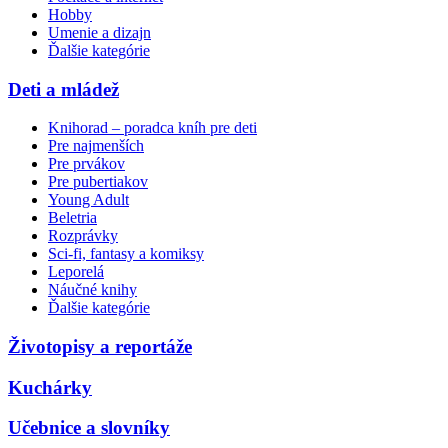
Hobby
Umenie a dizajn
Ďalšie kategórie
Deti a mládež
Knihorad – poradca kníh pre deti
Pre najmenších
Pre prvákov
Pre pubertiakov
Young Adult
Beletria
Rozprávky
Sci-fi, fantasy a komiksy
Leporelá
Náučné knihy
Ďalšie kategórie
Životopisy a reportáže
Kuchárky
Učebnice a slovníky