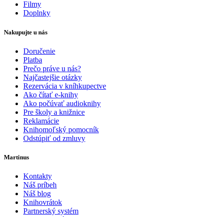
Filmy
Doplnky
Nakupujte u nás
Doručenie
Platba
Prečo práve u nás?
Najčastejšie otázky
Rezervácia v kníhkupectve
Ako čítať e-knihy
Ako počúvať audioknihy
Pre školy a knižnice
Reklamácie
Knihomoľský pomocník
Odstúpiť od zmluvy
Martinus
Kontakty
Náš príbeh
Náš blog
Knihovrátok
Partnerský systém