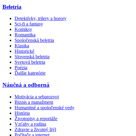
Beletria
Detektívky, trilery a horory
Sci-fi a fantasy
Komiksy
Romantika
Spoločenská beletria
Klasika
Historické
Slovenská beletria
Svetová beletria
Poézia
Ďalšie kategórie
Náučná a odborná
Motivácia a sebarozvoj
Biznis a manažment
Humanitné a spoločenské vedy
História
Životopisy a reportáže
Vzťahy a rodina
Zdravie a životný štýl
Počítače a internet