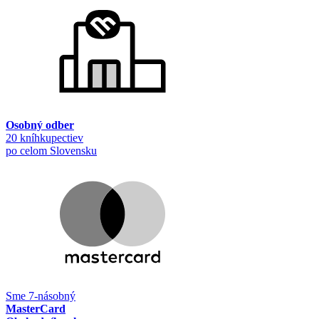
Osobný odber
20 kníhkupectiev
po celom Slovensku
Sme 7-násobný
MasterCard