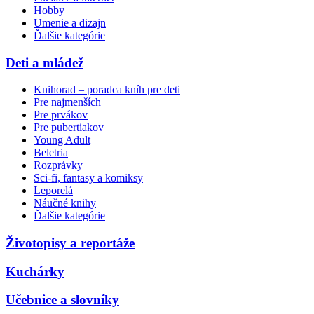
Hobby
Umenie a dizajn
Ďalšie kategórie
Deti a mládež
Knihorad – poradca kníh pre deti
Pre najmenších
Pre prvákov
Pre pubertiakov
Young Adult
Beletria
Rozprávky
Sci-fi, fantasy a komiksy
Leporelá
Náučné knihy
Ďalšie kategórie
Životopisy a reportáže
Kuchárky
Učebnice a slovníky