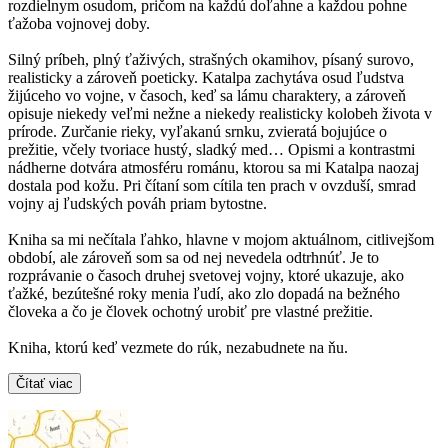
rozdielnym osudom, pričom na každú doľahne a každou pohne
ťažoba vojnovej doby.
Silný príbeh, plný ťaživých, strašných okamihov, písaný surovo,
realisticky a zároveň poeticky. Katalpa zachytáva osud ľudstva
žijúceho vo vojne, v časoch, keď sa lámu charaktery, a zároveň
opisuje niekedy veľmi nežne a niekedy realisticky kolobeh života v
prírode. Zurčanie rieky, vyľakanú srnku, zvieratá bojujúce o
prežitie, včely tvoriace hustý, sladký med… Opismi a kontrastmi
nádherne dotvára atmosféru románu, ktorou sa mi Katalpa naozaj
dostala pod kožu. Pri čítaní som cítila ten prach v ovzduší, smrad
vojny aj ľudských pováh priam bytostne.
Kniha sa mi nečítala ľahko, hlavne v mojom aktuálnom, citlivejšom
období, ale zároveň som sa od nej nevedela odtrhnúť. Je to
rozprávanie o časoch druhej svetovej vojny, ktoré ukazuje, ako
ťažké, bezútešné roky menia ľudí, ako zlo dopadá na bežného
človeka a čo je človek ochotný urobiť pre vlastné prežitie.
Kniha, ktorú keď vezmete do rúk, nezabudnete na ňu.
Čítať viac