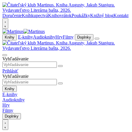
Doručenie
Kníhkupectvá
Knihovrátok
Poukážky
Knižný blog
Kontakt
E-knihy
Audioknihy
Hry
Filmy
Knihy
Doplnky
Vyhľadávanie
Prihlásiť
Vyhľadávanie
Knihy
E-knihy
Audioknihy
Hry
Filmy
Doplnky