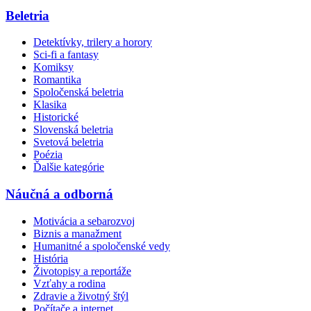
Beletria
Detektívky, trilery a horory
Sci-fi a fantasy
Komiksy
Romantika
Spoločenská beletria
Klasika
Historické
Slovenská beletria
Svetová beletria
Poézia
Ďalšie kategórie
Náučná a odborná
Motivácia a sebarozvoj
Biznis a manažment
Humanitné a spoločenské vedy
História
Životopisy a reportáže
Vzťahy a rodina
Zdravie a životný štýl
Počítače a internet