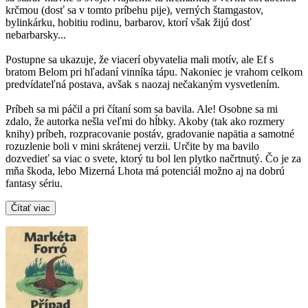
krčmou (dosť sa v tomto príbehu pije), verných štamgastov,
bylinkárku, hobitiu rodinu, barbarov, ktorí však žijú dosť
nebarbarsky...
Postupne sa ukazuje, že viacerí obyvatelia mali motív, ale Ef s
bratom Belom pri hľadaní vinníka tápu. Nakoniec je vrahom celkom
predvídateľná postava, avšak s naozaj nečakaným vysvetlením.
Príbeh sa mi páčil a pri čítaní som sa bavila. Ale! Osobne sa mi
zdalo, že autorka nešla veľmi do hĺbky. Akoby (tak ako rozmery
knihy) príbeh, rozpracovanie postáv, gradovanie napätia a samotné
rozuzlenie boli v mini skrátenej verzii. Určite by ma bavilo
dozvedieť sa viac o svete, ktorý tu bol len plytko načrtnutý. Čo je za
mňa škoda, lebo Mizerná Lhota má potenciál možno aj na dobrú
fantasy sériu.
Čítať viac