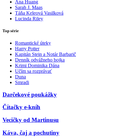
Ana Huang
Sarah J. Maas
Táňa Keleová Vasilková
Lucinda Riley
Top série
Romantické úteky
Harry Potter
Kapitán Stein a Notár Barbarič
Denník odvážneho bojka
Krimi Dominika Dána
Učím sa rozprávať
Duna
Smradi
Darčekové poukážky
Čítačky e-kníh
Vecičky od Martinusu
Káva, čaj a pochutiny