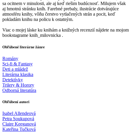
sa ocitnem v minulosti, ale aj keď riešim budúcnosť. Milujem však
aj hmotnú stránku kníh. Farebné prebaly, ilustrácie dotvárajúce
atmosféru knihy, vôňu čerstvo vytlačených strán a pocit, keď
pokladám knihu na policu k ostatným.
Viac o mojej láske ku knihám a knižných recenzií nájdete na mojom
bookstagrame knih_milovnicka .
Obľúbené literárne žánre
Romány
Sci-fi & Fantasy
Deti a mládež
Literárna klasika
Detektívky
Trilery & Horory
Odborná literatúra
Obľúbení autori
Isabel Allendeová
Petra Soukupová
Claire Keeganová
Kateřina Tučková