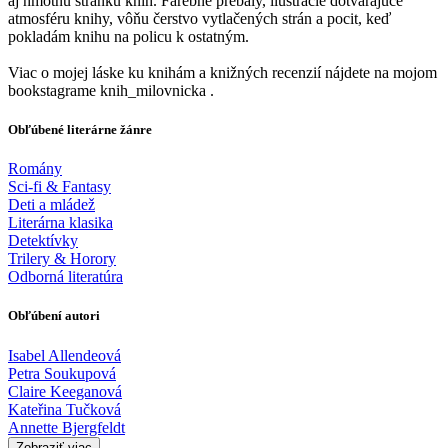
aj hmotnú stránku kníh. Farebné prebaly, ilustrácie dotvárajúce
atmosféru knihy, vôňu čerstvo vytlačených strán a pocit, keď
pokladám knihu na policu k ostatným.
Viac o mojej láske ku knihám a knižných recenzií nájdete na mojom
bookstagrame knih_milovnicka .
Obľúbené literárne žánre
Romány
Sci-fi & Fantasy
Deti a mládež
Literárna klasika
Detektívky
Trilery & Horory
Odborná literatúra
Obľúbení autori
Isabel Allendeová
Petra Soukupová
Claire Keeganová
Kateřina Tučková
Annette Bjergfeldt
Zobraziť viac