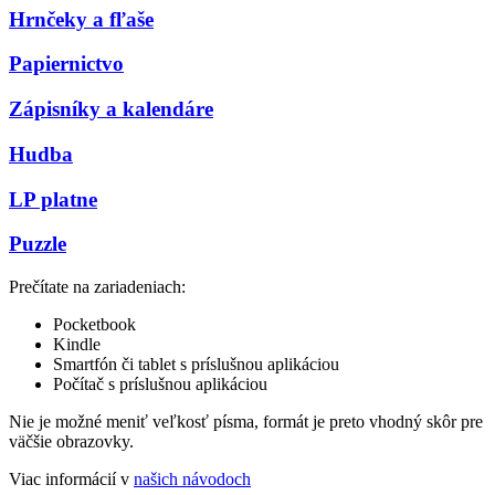
Hrnčeky a fľaše
Papiernictvo
Zápisníky a kalendáre
Hudba
LP platne
Puzzle
Prečítate na zariadeniach:
Pocketbook
Kindle
Smartfón či tablet s príslušnou aplikáciou
Počítač s príslušnou aplikáciou
Nie je možné meniť veľkosť písma, formát je preto vhodný skôr pre
väčšie obrazovky.
Viac informácií v
našich návodoch