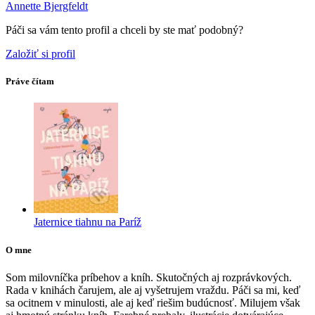
Annette Bjergfeldt
Páči sa vám tento profil a chceli by ste mať podobný?
Založiť si profil
Práve čítam
Jaternice tiahnu na Paríž
O mne
Som milovníčka príbehov a kníh. Skutočných aj rozprávkových.
Rada v knihách čarujem, ale aj vyšetrujem vraždu. Páči sa mi, keď
sa ocitnem v minulosti, ale aj keď riešim budúcnosť. Milujem však