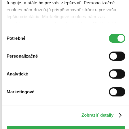
funguje, a stále ho pre vás zlepšovať. Personalizačné
cookies nám dovoľujú prispôsobovať stránku pre vašu
lepšiu orientáciu. Marketingové cookies nám zas
umožňujú zobrazenie relevantnej reklamy. Niektoré údaje
zdieľame aj s tretími stranami. Veľmi by nám pomohlo,
Výber
keby sme mohli používať všetky tieto cookies. Ďakujeme!
Potrebné
súhlasu
Personalizačné
Analytické
Marketingové
Zobraziť detaily