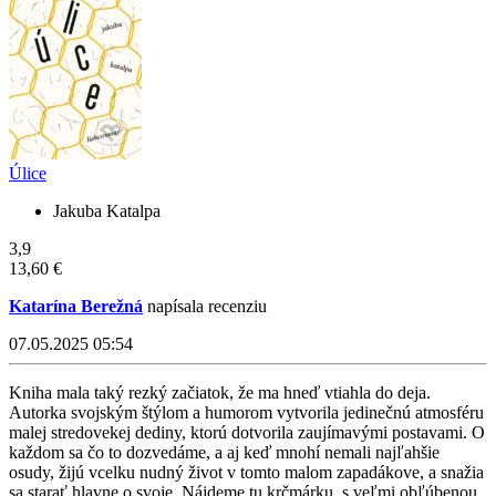
Úlice
Jakuba Katalpa
3,9
13,60 €
Katarína Berežná
napísala recenziu
07.05.2025 05:54
Kniha mala taký rezký začiatok, že ma hneď vtiahla do deja.
Autorka svojským štýlom a humorom vytvorila jedinečnú atmosféru
malej stredovekej dediny, ktorú dotvorila zaujímavými postavami. O
každom sa čo to dozvedáme, a aj keď mnohí nemali najľahšie
osudy, žijú vcelku nudný život v tomto malom zapadákove, a snažia
sa starať hlavne o svoje. Nájdeme tu krčmárku, s veľmi obľúbenou