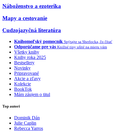
Náboženstvo a ezoterika
Mapy a cestovanie
Cudzojazyčná literatúra
Knihomoľský pomocník
Spýtajte sa Sherlocka, čo čítať
Odporúčame pre vás
Knižné tipy ušité na mieru vám
Všetky knihy
Knihy roka 2025
Bestsellery
Novinky
Pripravované
Akcie a zľavy
Kolekcie
BookTok
Mám záujem o titul
Top autori
Dominik Dán
Julie Caplin
Rebecca Yarros