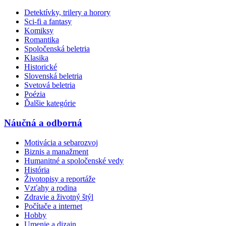
Detektívky, trilery a horory
Sci-fi a fantasy
Komiksy
Romantika
Spoločenská beletria
Klasika
Historické
Slovenská beletria
Svetová beletria
Poézia
Ďalšie kategórie
Náučná a odborná
Motivácia a sebarozvoj
Biznis a manažment
Humanitné a spoločenské vedy
História
Životopisy a reportáže
Vzťahy a rodina
Zdravie a životný štýl
Počítače a internet
Hobby
Umenie a dizajn