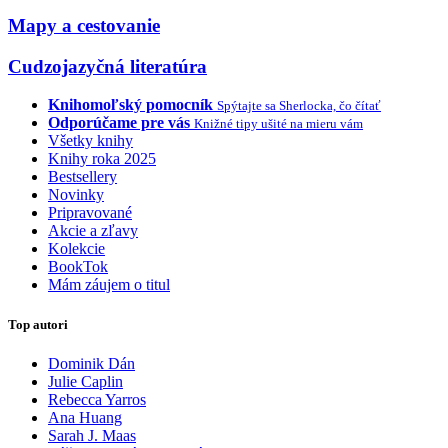
Mapy a cestovanie
Cudzojazyčná literatúra
Knihomoľský pomocník
Spýtajte sa Sherlocka, čo čítať
Odporúčame pre vás
Knižné tipy ušité na mieru vám
Všetky knihy
Knihy roka 2025
Bestsellery
Novinky
Pripravované
Akcie a zľavy
Kolekcie
BookTok
Mám záujem o titul
Top autori
Dominik Dán
Julie Caplin
Rebecca Yarros
Ana Huang
Sarah J. Maas