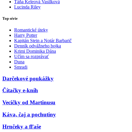
Táňa Keleová Vasilková
Lucinda Riley
Top série
Romantické úteky
Harry Potter
Kapitán Stein a Notár Barbarič
Denník odvážneho bojka
Krimi Dominika Dána
Učím sa rozprávať
Duna
Smradi
Darčekové poukážky
Čítačky e-kníh
Vecičky od Martinusu
Káva, čaj a pochutiny
Hrnčeky a fľaše