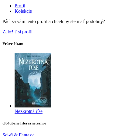
Profil
Kolekcie
Páči sa vám tento profil a chceli by ste mať podobný?
Založiť si profil
Práve čítam
Nezkrotná říše
Obľúbené literárne žánre
Sci-fi & Fantasy