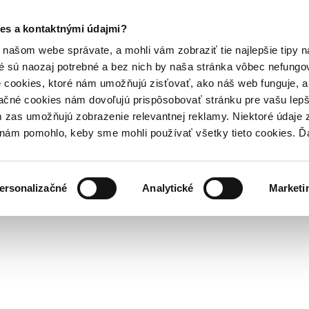
es a kontaktnými údajmi?
našom webe správate, a mohli vám zobraziť tie najlepšie tipy n
é sú naozaj potrebné a bez nich by naša stránka vôbec nefung
 cookies, ktoré nám umožňujú zisťovať, ako náš web funguje, a 
ačné cookies nám dovoľujú prispôsobovať stránku pre vašu lepši
zas umožňujú zobrazenie relevantnej reklamy. Niektoré údaje z
y nám pomohlo, keby sme mohli používať všetky tieto cookies. 
ersonalizačné
Analytické
Marketi