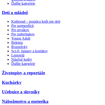
Ďalšie kategórie
Deti a mládež
Knihorad – poradca kníh pre deti
Pre najmenších
Pre prvákov
Pre pubertiakov
Young Adult
Beletria
Rozprávky
Sci-fi, fantasy a komiksy
Leporelá
Náučné knihy
Ďalšie kategórie
Životopisy a reportáže
Kuchárky
Učebnice a slovníky
Náboženstvo a ezoterika