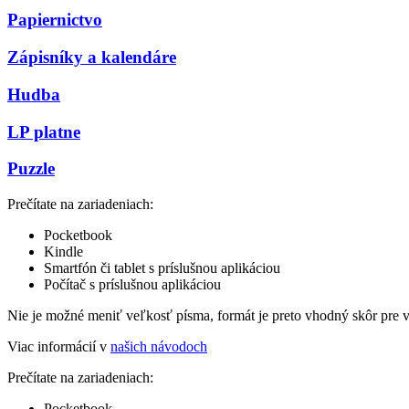
Papiernictvo
Zápisníky a kalendáre
Hudba
LP platne
Puzzle
Prečítate na zariadeniach:
Pocketbook
Kindle
Smartfón či tablet s príslušnou aplikáciou
Počítač s príslušnou aplikáciou
Nie je možné meniť veľkosť písma, formát je preto vhodný skôr pre 
Viac informácií v
našich návodoch
Prečítate na zariadeniach:
Pocketbook