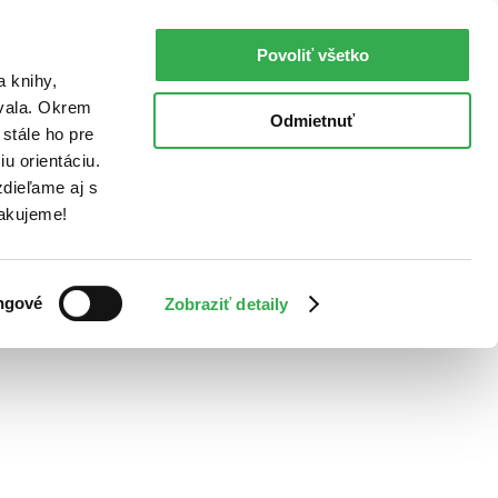
Povoliť všetko
a knihy,
ovala. Okrem
Odmietnuť
stále ho pre
u orientáciu.
dieľame aj s
Ďakujeme!
ngové
Zobraziť detaily