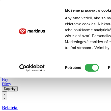
Doručenie
Kníhkupectvá
Knihovrátok
Poukážky
Knižný blog
Kontakt
Môžeme pracovať s cooki
Aby sme vedeli, ako sa na 
zbierame cookies. Niektor
E-knihy
Audioknihy
Hry
Filmy
Knihy
Doplnky
toho používame analytické
vás zlepšovať. Personaliz
Vyhľadávanie
Marketingové cookies nám 
tretími stranami. Veľmi b
Prihlásiť
Vyhľadávanie
Výber
Knihy
Potrebné
P
súhlasu
E-knihy
Audioknihy
Hry
Filmy
Doplnky
Beletria