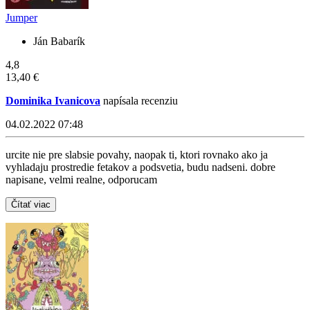
Jumper
Ján Babarík
4,8
13,40 €
Dominika Ivanicova
napísala recenziu
04.02.2022 07:48
urcite nie pre slabsie povahy, naopak ti, ktori rovnako ako ja
vyhladaju prostredie fetakov a podsvetia, budu nadseni. dobre
napisane, velmi realne, odporucam
Čítať viac