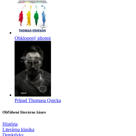
Obklopený idiotmi
Prípad Thomasa Quicka
Obľúbené literárne žánre
História
Literárna klasika
Detektívky