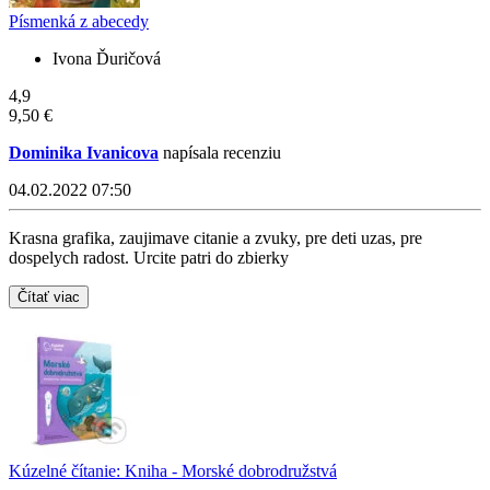
Písmenká z abecedy
Ivona Ďuričová
4,9
9,50 €
Dominika Ivanicova
napísala recenziu
04.02.2022 07:50
Krasna grafika, zaujimave citanie a zvuky, pre deti uzas, pre
dospelych radost. Urcite patri do zbierky
Čítať viac
Kúzelné čítanie: Kniha - Morské dobrodružstvá