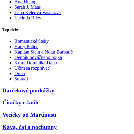
Ana Huang
Sarah J. Maas
Táňa Keleová Vasilková
Lucinda Riley
Top série
Romantické úteky
Harry Potter
Kapitán Stein a Notár Barbarič
Denník odvážneho bojka
Krimi Dominika Dána
Učím sa rozprávať
Duna
Smradi
Darčekové poukážky
Čítačky e-kníh
Vecičky od Martinusu
Káva, čaj a pochutiny