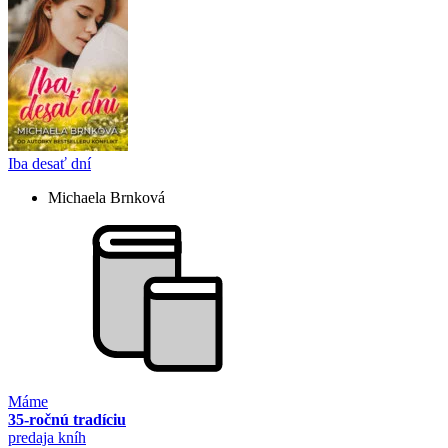
Iba desať dní
Michaela Brnková
Máme
35-ročnú tradíciu
predaja kníh