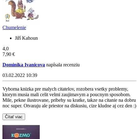
Chumelenie
Jiří Kahoun
4,0
7,90 €
Dominika Ivanicova
napísala recenziu
03.02.2022 10:39
Vyborna knizka pre malych citatelov, rozobera vsetky problemy,
ktorym musia mali celit velmi zaujimavym a poucnym sposobom.
Mile, pekne ilustrovane, pribehy su kratke, takze na citanie na dobru
noc super. Otvaraju ale priestor na diskusiu, cize kludne aj cez den :)
Čítať viac