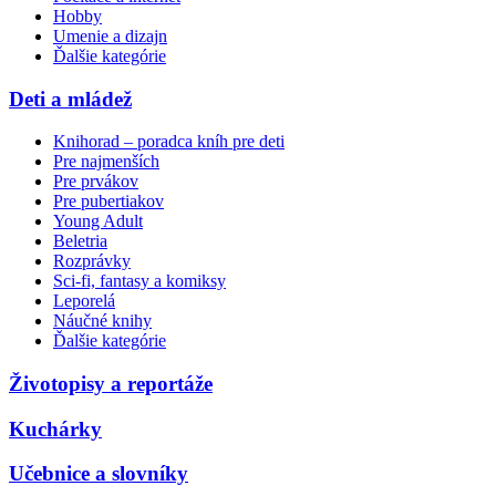
Hobby
Umenie a dizajn
Ďalšie kategórie
Deti a mládež
Knihorad – poradca kníh pre deti
Pre najmenších
Pre prvákov
Pre pubertiakov
Young Adult
Beletria
Rozprávky
Sci-fi, fantasy a komiksy
Leporelá
Náučné knihy
Ďalšie kategórie
Životopisy a reportáže
Kuchárky
Učebnice a slovníky