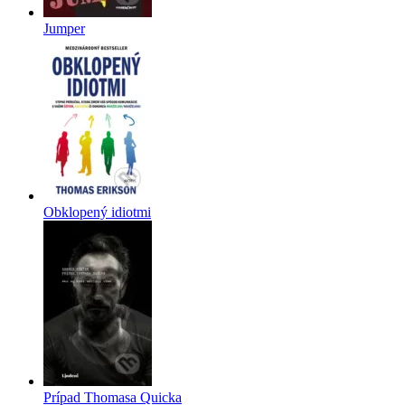
Jumper
Obklopený idiotmi
Prípad Thomasa Quicka