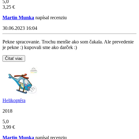
5,0
3,25 €
Martin Munka
napísal recenziu
30.06.2023 16:04
Pekne spracovanie. Trochu menšie ako som čakala. Ale prevedenie
je pekne :) kupovali sme ako darček :)
Čítať viac
Helikoptéra
2018
5,0
3,99 €
Martin Munka
napísal recenziu