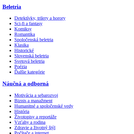
Beletria
Detektívky, trilery a horory
Sci-fi a fantasy
Komiksy
Romantika
Spoločenská beletria
Klasika
Historické
Slovenská beletria
Svetová beletria
Poézia
Ďalšie kategórie
Náučná a odborná
Motivácia a sebarozvoj
Biznis a manažment
Humanitné a spoločenské vedy
História
Životopisy a reportáže
Vzťahy a rodina
Zdravie a životný štýl
Počítače a internet