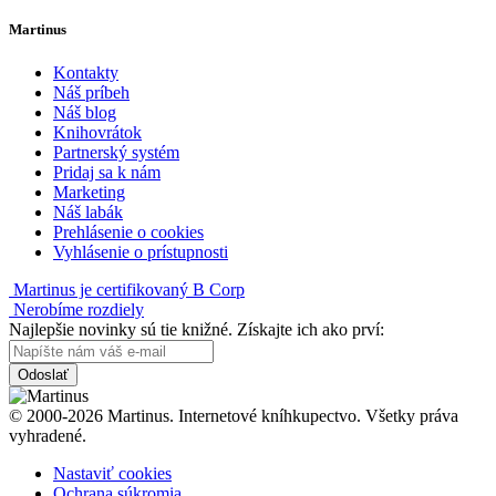
Martinus
Kontakty
Náš príbeh
Náš blog
Knihovrátok
Partnerský systém
Pridaj sa k nám
Marketing
Náš labák
Prehlásenie o cookies
Vyhlásenie o prístupnosti
Martinus je certifikovaný B Corp
Nerobíme rozdiely
Najlepšie novinky sú tie knižné. Získajte ich ako prví:
Odoslať
© 2000-2026 Martinus. Internetové kníhkupectvo. Všetky práva
vyhradené.
Nastaviť cookies
Ochrana súkromia