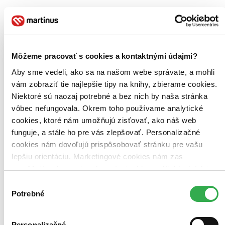
Milena Fantová
5,0
6,70 €
Martin Munka
napísal recenziu
Môžeme pracovať s cookies a kontaktnými údajmi?
21.09.2023 15:24
Aby sme vedeli, ako sa na našom webe správate, a mohli
vám zobraziť tie najlepšie tipy na knihy, zbierame cookies.
Ďalší skvelý diel do zbierky. Dopĺňa diel o farme a človek získa
Niektoré sú naozaj potrebné a bez nich by naša stránka
všetky základné poznatky k založeniu farmy, ktoré potrebuje.
vôbec nefungovala. Okrem toho používame analytické
cookies, ktoré nám umožňujú zisťovať, ako náš web
Čítať viac
funguje, a stále ho pre vás zlepšovať. Personalizačné
cookies nám dovoľujú prispôsobovať stránku pre vašu
lepšiu orientáciu. Marketingové cookies nám zas
umožňujú zobrazenie relevantnej reklamy. Niektoré údaje
zdieľame aj s tretími stranami. Veľmi by nám pomohlo,
Výber
keby sme mohli používať všetky tieto cookies. Ďakujeme!
Potrebné
súhlasu
Zvířata v permakultuře
Personalizačné