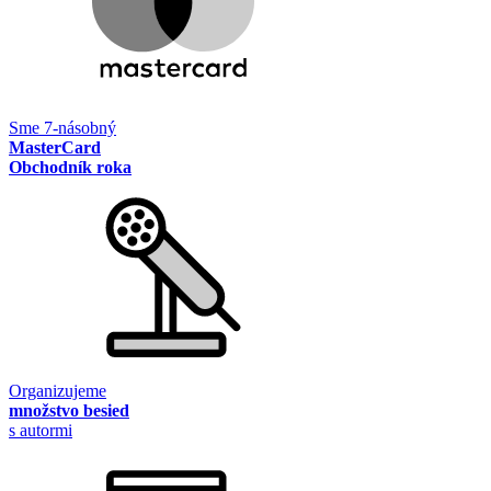
Sme 7-násobný
MasterCard
Obchodník roka
Organizujeme
množstvo besied
s autormi