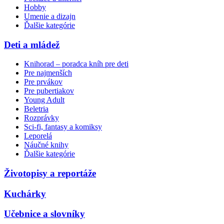
Hobby
Umenie a dizajn
Ďalšie kategórie
Deti a mládež
Knihorad – poradca kníh pre deti
Pre najmenších
Pre prvákov
Pre pubertiakov
Young Adult
Beletria
Rozprávky
Sci-fi, fantasy a komiksy
Leporelá
Náučné knihy
Ďalšie kategórie
Životopisy a reportáže
Kuchárky
Učebnice a slovníky