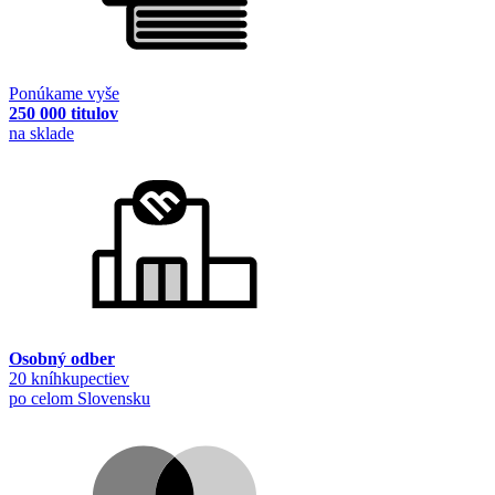
Ponúkame vyše
250 000 titulov
na sklade
Osobný odber
20 kníhkupectiev
po celom Slovensku