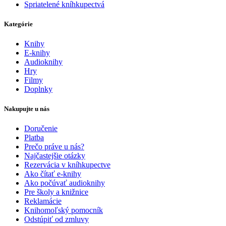
Spriatelené kníhkupectvá
Kategórie
Knihy
E-knihy
Audioknihy
Hry
Filmy
Doplnky
Nakupujte u nás
Doručenie
Platba
Prečo práve u nás?
Najčastejšie otázky
Rezervácia v kníhkupectve
Ako čítať e-knihy
Ako počúvať audioknihy
Pre školy a knižnice
Reklamácie
Knihomoľský pomocník
Odstúpiť od zmluvy