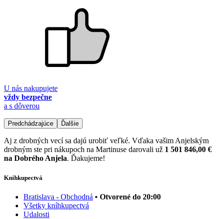
U nás nakupujete
vždy bezpečne
a s dôverou
Predchádzajúce
Ďalšie
Aj z drobných vecí sa dajú urobiť veľké. Vďaka vašim Anjelským
drobným ste pri nákupoch na Martinuse darovali už
1 501 846,00 €
na Dobrého Anjela
. Ďakujeme!
Kníhkupectvá
Bratislava - Obchodná
• Otvorené do 20:00
Všetky kníhkupectvá
Udalosti