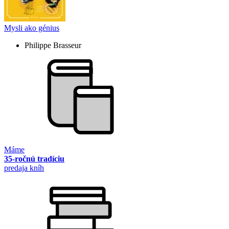
Mysli ako génius
Philippe Brasseur
Máme
35-ročnú tradíciu
predaja kníh