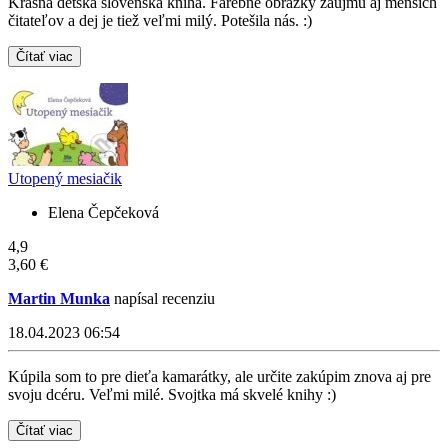
Krásna detská slovenská kniha. Farebné obrázky záujmu aj menších
čitateľov a dej je tiež veľmi milý. Potešila nás. :)
Čítať viac
Utopený mesiačik
Elena Čepčeková
4,9
3,60 €
Martin Munka
napísal recenziu
18.04.2023 06:54
Kúpila som to pre dieťa kamarátky, ale určite zakúpim znova aj pre
svoju dcéru. Veľmi milé. Svojtka má skvelé knihy :)
Čítať viac