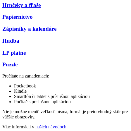
Hrnčeky a fľaše
Papiernictvo
Zápisníky a kalendáre
Hudba
LP platne
Puzzle
Prečítate na zariadeniach:
Pocketbook
Kindle
Smartfón či tablet s príslušnou aplikáciou
Počítač s príslušnou aplikáciou
Nie je možné meniť veľkosť písma, formát je preto vhodný skôr pre
väčšie obrazovky.
Viac informácií v
našich návodoch