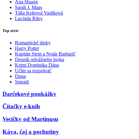
Ana Huang
Sarah J. Maas
Táňa Keleová Vasilková
Lucinda Riley
Top série
Romantické úteky
Harry Potter
Kapitán Stein a Notár Barbarič
Denník odvážneho bojka
Krimi Dominika Dána
Učím sa rozprávať
Duna
Smradi
Darčekové poukážky
Čítačky e-kníh
Vecičky od Martinusu
Káva, čaj a pochutiny