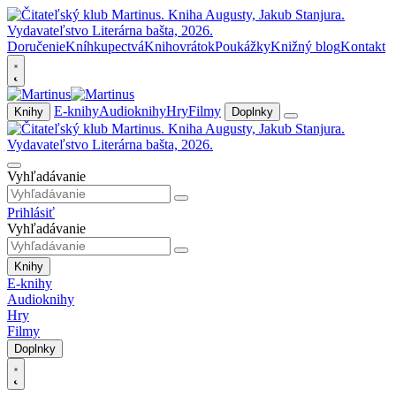
Doručenie
Kníhkupectvá
Knihovrátok
Poukážky
Knižný blog
Kontakt
E-knihy
Audioknihy
Hry
Filmy
Knihy
Doplnky
Vyhľadávanie
Prihlásiť
Vyhľadávanie
Knihy
E-knihy
Audioknihy
Hry
Filmy
Doplnky