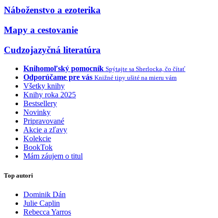
Náboženstvo a ezoterika
Mapy a cestovanie
Cudzojazyčná literatúra
Knihomoľský pomocník
Spýtajte sa Sherlocka, čo čítať
Odporúčame pre vás
Knižné tipy ušité na mieru vám
Všetky knihy
Knihy roka 2025
Bestsellery
Novinky
Pripravované
Akcie a zľavy
Kolekcie
BookTok
Mám záujem o titul
Top autori
Dominik Dán
Julie Caplin
Rebecca Yarros