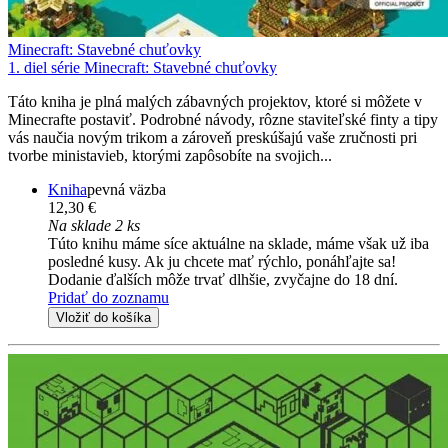
Minecraft: Stavebné chuťovky
1. diel série
Minecraft: Stavebné chuťovky
Táto kniha je plná malých zábavných projektov, ktoré si môžete v
Minecrafte postaviť. Podrobné návody, rôzne staviteľské finty a tipy
vás naučia novým trikom a zároveň preskúšajú vaše zručnosti pri
tvorbe ministavieb, ktorými zapôsobíte na svojich...
Kniha
pevná väzba
12,30 €
Na sklade 2 ks
Túto knihu máme síce aktuálne na sklade, máme však už iba
posledné kusy. Ak ju chcete mať rýchlo, ponáhľajte sa!
Dodanie ďalších môže trvať dlhšie, zvyčajne do 18 dní.
Pridať do zoznamu
Vložiť do košíka