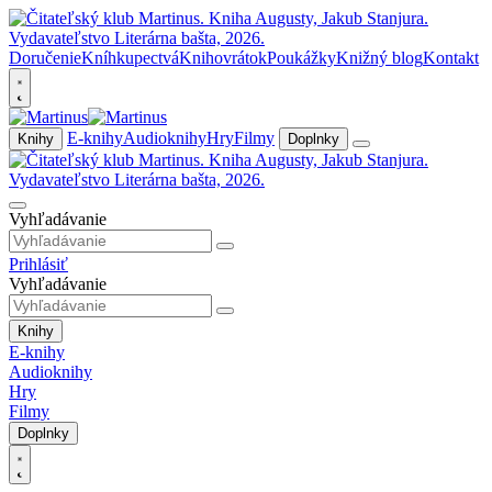
Doručenie
Kníhkupectvá
Knihovrátok
Poukážky
Knižný blog
Kontakt
E-knihy
Audioknihy
Hry
Filmy
Knihy
Doplnky
Vyhľadávanie
Prihlásiť
Vyhľadávanie
Knihy
E-knihy
Audioknihy
Hry
Filmy
Doplnky