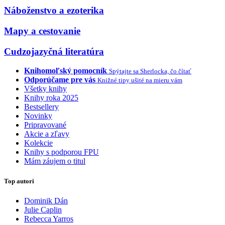
Náboženstvo a ezoterika
Mapy a cestovanie
Cudzojazyčná literatúra
Knihomoľský pomocník
Spýtajte sa Sherlocka, čo čítať
Odporúčame pre vás
Knižné tipy ušité na mieru vám
Všetky knihy
Knihy roka 2025
Bestsellery
Novinky
Pripravované
Akcie a zľavy
Kolekcie
Knihy s podporou FPU
Mám záujem o titul
Top autori
Dominik Dán
Julie Caplin
Rebecca Yarros