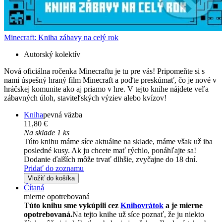
Minecraft: Kniha zábavy na celý rok
Autorský kolektív
Nová oficiálna ročenka Minecraftu je tu pre vás! Pripomeňte si s
nami úspešný hraný film Minecraft a poďte preskúmať, čo je nové v
hráčskej komunite ako aj priamo v hre. V tejto knihe nájdete veľa
zábavných úloh, staviteľských výziev alebo kvízov!
Kniha
pevná väzba
11,80 €
Na sklade 1 ks
Túto knihu máme síce aktuálne na sklade, máme však už iba
posledné kusy. Ak ju chcete mať rýchlo, ponáhľajte sa!
Dodanie ďalších môže trvať dlhšie, zvyčajne do 18 dní.
Pridať do zoznamu
Vložiť do košíka
Čítaná
mierne opotrebovaná
Túto knihu sme vykúpili cez
Knihovrátok
a je mierne
opotrebovaná.
Na tejto knihe už síce poznať, že ju niekto