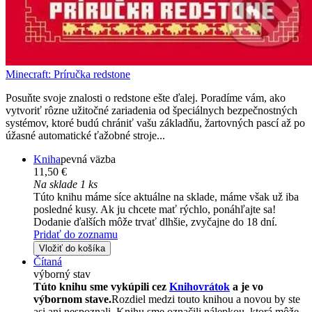
Minecraft: Príručka redstone
Posuňte svoje znalosti o redstone ešte ďalej. Poradíme vám, ako
vytvoriť rôzne užitočné zariadenia od špeciálnych bezpečnostných
systémov, ktoré budú chrániť vašu základňu, žartovných pascí až po
úžasné automatické ťažobné stroje...
Kniha
pevná väzba
11,50 €
Na sklade 1 ks
Túto knihu máme síce aktuálne na sklade, máme však už iba
posledné kusy. Ak ju chcete mať rýchlo, ponáhľajte sa!
Dodanie ďalších môže trvať dlhšie, zvyčajne do 18 dní.
Pridať do zoznamu
Vložiť do košíka
Čítaná
výborný stav
Túto knihu sme vykúpili cez
Knihovrátok
a je vo
výbornom stave.
Rozdiel medzi touto knihou a novou by ste
asi ani nespoznali. Knihu sme označili nálepkou, ktorá môže