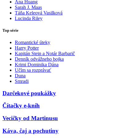
Ana Huang
Sarah J. Maas
Táňa Keleová Vasilková
Lucinda Riley
Top série
Romantické úteky
Harry Potter
Kapitán Stein a Notár Barbarič
Denník odvážneho bojka
Krimi Dominika Dána
Učím sa rozprávať
Duna
Smradi
Darčekové poukážky
Čítačky e-kníh
Vecičky od Martinusu
Káva, čaj a pochutiny