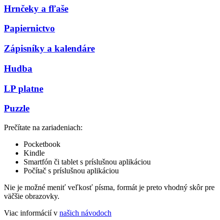
Hrnčeky a fľaše
Papiernictvo
Zápisníky a kalendáre
Hudba
LP platne
Puzzle
Prečítate na zariadeniach:
Pocketbook
Kindle
Smartfón či tablet s príslušnou aplikáciou
Počítač s príslušnou aplikáciou
Nie je možné meniť veľkosť písma, formát je preto vhodný skôr pre
väčšie obrazovky.
Viac informácií v
našich návodoch