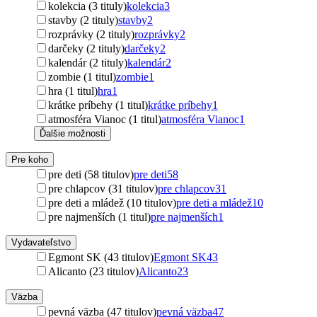
kolekcia (3 tituly)
kolekcia
3
stavby (2 tituly)
stavby
2
rozprávky (2 tituly)
rozprávky
2
darčeky (2 tituly)
darčeky
2
kalendár (2 tituly)
kalendár
2
zombie (1 titul)
zombie
1
hra (1 titul)
hra
1
krátke príbehy (1 titul)
krátke príbehy
1
atmosféra Vianoc (1 titul)
atmosféra Vianoc
1
Ďalšie možnosti
Pre koho
pre deti (58 titulov)
pre deti
58
pre chlapcov (31 titulov)
pre chlapcov
31
pre deti a mládež (10 titulov)
pre deti a mládež
10
pre najmenších (1 titul)
pre najmenších
1
Vydavateľstvo
Egmont SK (43 titulov)
Egmont SK
43
Alicanto (23 titulov)
Alicanto
23
Väzba
pevná väzba (47 titulov)
pevná väzba
47