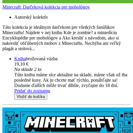
Minecraft: Darčeková kolekcia pre mobológov
Autorský kolektív
Táto kolekcia je ideálnym darčekom pre všetkých fanúšikov
Minecraftu! Nájdete v nej knihu Kde je zombie? a miniedíciu
Encyklopédie pre mobológov a Ako kresliť s návodom, ako si
nakresliť obľúbených mobov z Minecraftu. Nechýba ani veľký
plagát a stolová...
Kniha
brožovaná väzba
19,10 €
Na sklade 2 ks
Túto knihu máme síce aktuálne na sklade, máme však už iba
posledné kusy. Ak ju chcete mať rýchlo, ponáhľajte sa!
Dodanie ďalších môže trvať dlhšie, zvyčajne do 18 dní.
Pridať do zoznamu
Vložiť do košíka