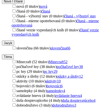
Nové / čítané
nová (0 titulov)
nová
čítaná (0 titulov)
čítaná
čítaná - výborný stav (0 titulov)
čítaná - výborný stav
čítaná - mierne opotrebovaná (0 titulov)
čítaná - mierne
opotrebovaná
čítané verzie vypredaných kníh (0 titulov)
čítané verzie
vypredaných kníh
Jazyk
slovenčina (66 titulov)
slovenčina
66
Téma
Minecraft (52 titulov)
Minecraft
52
počítačové hry (38 titulov)
počítačové hry
38
pc hry (29 titulov)
pc hry
29
otázky a úlohy (12 titulov)
otázky a úlohy
12
aktivity (10 titulov)
aktivity
10
bojovníci (6 titulov)
bojovníci
6
samolepky (4 tituly)
samolepky
4
zvládanie hnevu (4 tituly)
zvládanie hnevu
4
duša dospievajúceho (4 tituly)
duša dospievajúceho
4
dobrodružstvo (3 tituly)
dobrodružstvo
3