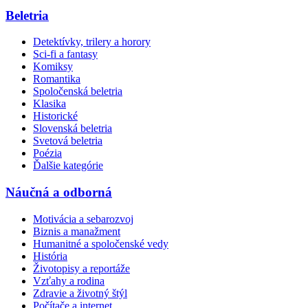
Beletria
Detektívky, trilery a horory
Sci-fi a fantasy
Komiksy
Romantika
Spoločenská beletria
Klasika
Historické
Slovenská beletria
Svetová beletria
Poézia
Ďalšie kategórie
Náučná a odborná
Motivácia a sebarozvoj
Biznis a manažment
Humanitné a spoločenské vedy
História
Životopisy a reportáže
Vzťahy a rodina
Zdravie a životný štýl
Počítače a internet