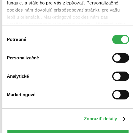
funguje, a stále ho pre vás zlepšovať. Personalizačné
cookies nám dovoľujú prispôsobovať stránku pre vašu
lepšiu orientáciu. Marketingové cookies nám zas
umožňujú zobrazenie relevantnej reklamy. Niektoré údaje
zdieľame aj s tretími stranami. Veľmi by nám pomohlo,
Výber
keby sme mohli používať všetky tieto cookies. Ďakujeme!
Potrebné
súhlasu
Personalizačné
Analytické
Marketingové
Zobraziť detaily