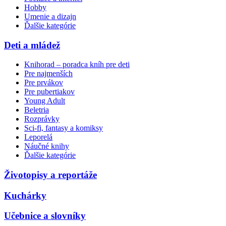
Hobby
Umenie a dizajn
Ďalšie kategórie
Deti a mládež
Knihorad – poradca kníh pre deti
Pre najmenších
Pre prvákov
Pre pubertiakov
Young Adult
Beletria
Rozprávky
Sci-fi, fantasy a komiksy
Leporelá
Náučné knihy
Ďalšie kategórie
Životopisy a reportáže
Kuchárky
Učebnice a slovníky