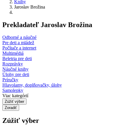
Knihy
Jaroslav Brožina
Prekladateľ Jaroslav Brožina
Odborné a náučné
Pre deti a mládež
Počítače a internet
Multimédiá
Beletria pre deti
Rozprávky
Náučné knihy
Úlohy pre deti
Príručky
Hlavolamy, doplňovačky, úlohy
Samolepky
Viac kategórií
Zúžiť výber
Zoradiť
Zúžiť výber