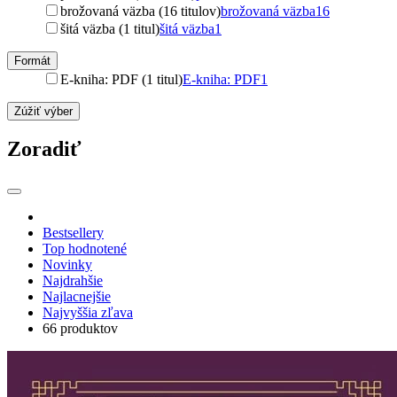
brožovaná väzba (16 titulov)
brožovaná väzba
16
šitá väzba (1 titul)
šitá väzba
1
Formát
E-kniha: PDF (1 titul)
E-kniha: PDF
1
Zúžiť výber
Zoradiť
Bestsellery
Top hodnotené
Novinky
Najdrahšie
Najlacnejšie
Najvyššia zľava
66 produktov