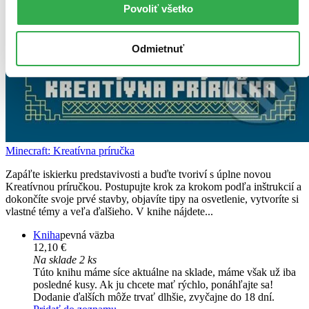
Povoliť všetko
Odmietnuť
Minecraft: Kreatívna príručka
Zapáľte iskierku predstavivosti a buďte tvoriví s úplne novou
Kreatívnou príručkou. Postupujte krok za krokom podľa inštrukcií a
dokončíte svoje prvé stavby, objavíte tipy na osvetlenie, vytvoríte si
vlastné témy a veľa ďalšieho. V knihe nájdete...
Kniha
pevná väzba
12,10 €
Na sklade 2 ks
Túto knihu máme síce aktuálne na sklade, máme však už iba
posledné kusy. Ak ju chcete mať rýchlo, ponáhľajte sa!
Dodanie ďalších môže trvať dlhšie, zvyčajne do 18 dní.