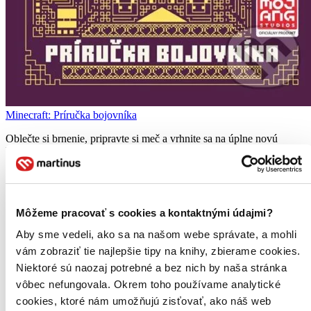
Minecraft: Príručka bojovníka
Oblečte si brnenie, pripravte si meč a vrhnite sa na úplne novú
Príručku bojovníka. V tejto knihe vás naučíme, ako si vyrobiť tie
najsilnejšie zbrane a očarovať ich mystickými kúzlami, objavíte
zákerných mobov, s ktorými budete bojovať, a ukážeme...
Kniha
pevná väzba
12,00 €
Môžeme pracovať s cookies a kontaktnými údajmi?
Na sklade 2 ks
Aby sme vedeli, ako sa na našom webe správate, a mohli
Túto knihu máme síce aktuálne na sklade, máme však už iba
posledné kusy. Ak ju chcete mať rýchlo, ponáhľajte sa!
vám zobraziť tie najlepšie tipy na knihy, zbierame cookies.
Dodanie ďalších môže trvať dlhšie, zvyčajne do 18 dní.
Niektoré sú naozaj potrebné a bez nich by naša stránka
Pridať do zoznamu
vôbec nefungovala. Okrem toho používame analytické
Vložiť do košíka
cookies, ktoré nám umožňujú zisťovať, ako náš web