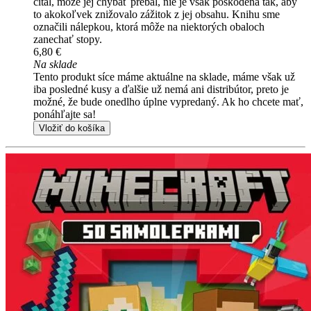
čítal, môže jej chýbať prebal, nie je však poškodená tak, aby
to akokoľvek znižovalo zážitok z jej obsahu. Knihu sme
označili nálepkou, ktorá môže na niektorých obaloch
zanechať stopy.
6,80 €
Na sklade
Tento produkt síce máme aktuálne na sklade, máme však už
iba posledné kusy a ďalšie už nemá ani distribútor, preto je
možné, že bude onedlho úplne vypredaný. Ak ho chcete mať,
ponáhľajte sa!
Vložiť do košíka