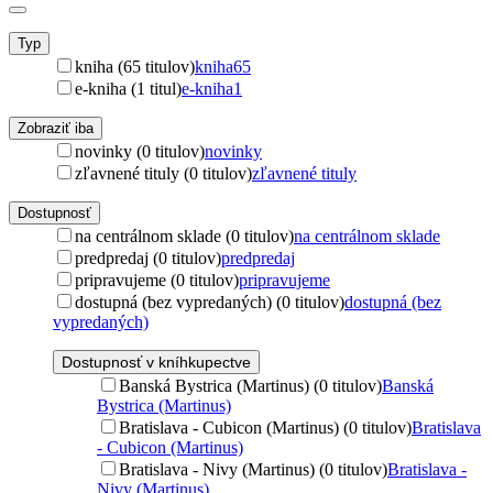
Typ
kniha (65 titulov)
kniha
65
e-kniha (1 titul)
e-kniha
1
Zobraziť iba
novinky (0 titulov)
novinky
zľavnené tituly (0 titulov)
zľavnené tituly
Dostupnosť
na centrálnom sklade (0 titulov)
na centrálnom sklade
predpredaj (0 titulov)
predpredaj
pripravujeme (0 titulov)
pripravujeme
dostupná (bez vypredaných) (0 titulov)
dostupná (bez
vypredaných)
Dostupnosť v kníhkupectve
Banská Bystrica (Martinus) (0 titulov)
Banská
Bystrica (Martinus)
Bratislava - Cubicon (Martinus) (0 titulov)
Bratislava
- Cubicon (Martinus)
Bratislava - Nivy (Martinus) (0 titulov)
Bratislava -
Nivy (Martinus)