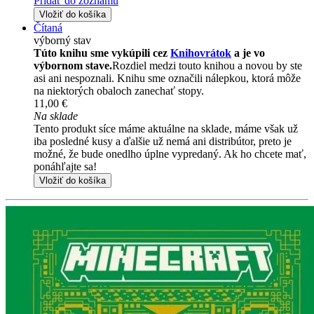
Pridať do zoznamu
Vložiť do košíka
Čítaná
výborný stav
Túto knihu sme vykúpili cez
Knihovrátok
a je vo
výbornom stave.
Rozdiel medzi touto knihou a novou by ste
asi ani nespoznali. Knihu sme označili nálepkou, ktorá môže
na niektorých obaloch zanechať stopy.
11,00 €
Na sklade
Tento produkt síce máme aktuálne na sklade, máme však už
iba posledné kusy a ďalšie už nemá ani distribútor, preto je
možné, že bude onedlho úplne vypredaný. Ak ho chcete mať,
ponáhľajte sa!
Vložiť do košíka