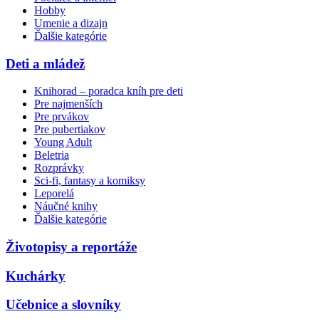
Hobby
Umenie a dizajn
Ďalšie kategórie
Deti a mládež
Knihorad – poradca kníh pre deti
Pre najmenších
Pre prvákov
Pre pubertiakov
Young Adult
Beletria
Rozprávky
Sci-fi, fantasy a komiksy
Leporelá
Náučné knihy
Ďalšie kategórie
Životopisy a reportáže
Kuchárky
Učebnice a slovníky