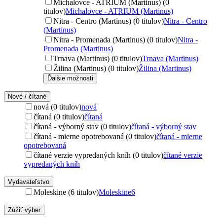
Michalovce - ATRIUM (Martinus) (0
titulov)
Michalovce - ATRIUM (Martinus)
Nitra - Centro (Martinus) (0 titulov)
Nitra - Centro
(Martinus)
Nitra - Promenada (Martinus) (0 titulov)
Nitra -
Promenada (Martinus)
Trnava (Martinus) (0 titulov)
Trnava (Martinus)
Žilina (Martinus) (0 titulov)
Žilina (Martinus)
Ďalšie možnosti
Nové / čítané
nová (0 titulov)
nová
čítaná (0 titulov)
čítaná
čítaná - výborný stav (0 titulov)
čítaná - výborný stav
čítaná - mierne opotrebovaná (0 titulov)
čítaná - mierne
opotrebovaná
čítané verzie vypredaných kníh (0 titulov)
čítané verzie
vypredaných kníh
Vydavateľstvo
Moleskine (6 titulov)
Moleskine
6
Zúžiť výber