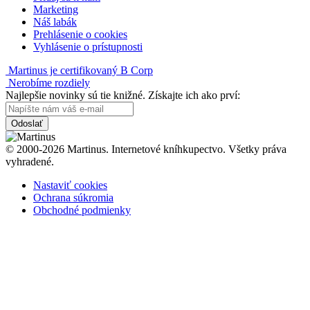
Marketing
Náš labák
Prehlásenie o cookies
Vyhlásenie o prístupnosti
Martinus je certifikovaný B Corp
Nerobíme rozdiely
Najlepšie novinky sú tie knižné. Získajte ich ako prví:
Odoslať
© 2000-2026 Martinus. Internetové kníhkupectvo. Všetky práva
vyhradené.
Nastaviť cookies
Ochrana súkromia
Obchodné podmienky