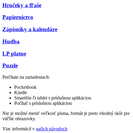
Hrnčeky a fľaše
Papiernictvo
Zápisníky a kalendáre
Hudba
LP platne
Puzzle
Prečítate na zariadeniach:
Pocketbook
Kindle
Smartfón či tablet s príslušnou aplikáciou
Počítač s príslušnou aplikáciou
Nie je možné meniť veľkosť písma, formát je preto vhodný skôr pre
väčšie obrazovky.
Viac informácií v
našich návodoch