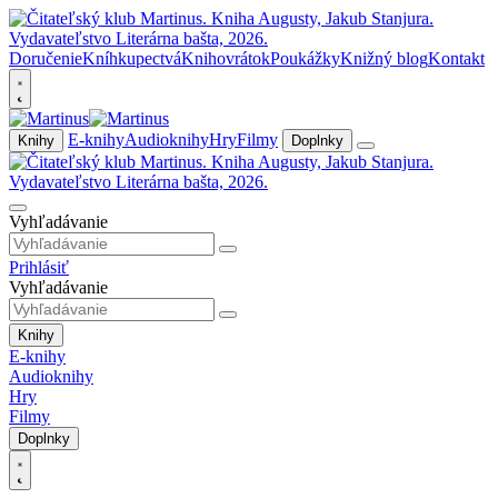
Doručenie
Kníhkupectvá
Knihovrátok
Poukážky
Knižný blog
Kontakt
E-knihy
Audioknihy
Hry
Filmy
Knihy
Doplnky
Vyhľadávanie
Prihlásiť
Vyhľadávanie
Knihy
E-knihy
Audioknihy
Hry
Filmy
Doplnky