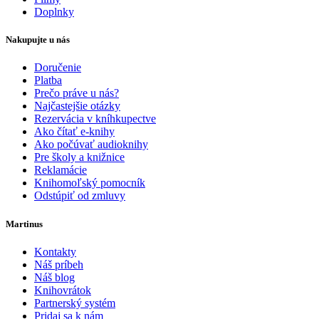
Doplnky
Nakupujte u nás
Doručenie
Platba
Prečo práve u nás?
Najčastejšie otázky
Rezervácia v kníhkupectve
Ako čítať e-knihy
Ako počúvať audioknihy
Pre školy a knižnice
Reklamácie
Knihomoľský pomocník
Odstúpiť od zmluvy
Martinus
Kontakty
Náš príbeh
Náš blog
Knihovrátok
Partnerský systém
Pridaj sa k nám