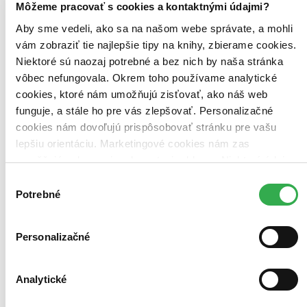
Môžeme pracovať s cookies a kontaktnými údajmi?
Aby sme vedeli, ako sa na našom webe správate, a mohli
vám zobraziť tie najlepšie tipy na knihy, zbierame cookies.
Niektoré sú naozaj potrebné a bez nich by naša stránka
vôbec nefungovala. Okrem toho používame analytické
cookies, ktoré nám umožňujú zisťovať, ako náš web
funguje, a stále ho pre vás zlepšovať. Personalizačné
cookies nám dovoľujú prispôsobovať stránku pre vašu
lepšiu orientáciu. Marketingové cookies nám zas
umožňujú zobrazenie relevantnej reklamy. Niektoré údaje
zdieľame aj s tretími stranami. Veľmi by nám pomohlo,
Výber
keby sme mohli používať všetky tieto cookies. Ďakujeme!
Potrebné
súhlasu
Personalizačné
Moleskine - malý čistý zápisník (čierny)
Analytické
Základný zápisník vreckovej veľkosti, 9 x 14 cm, 192 čistých
stránok. Najobľúbenejšia a tradičná verzia Moleskinu, zápisník v