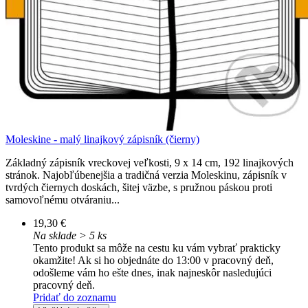
Moleskine - malý linajkový zápisník (čierny)
Základný zápisník vreckovej veľkosti, 9 x 14 cm, 192 linajkových
stránok. Najobľúbenejšia a tradičná verzia Moleskinu, zápisník v
tvrdých čiernych doskách, šitej väzbe, s pružnou páskou proti
samovoľnému otváraniu...
19,30 €
Na sklade > 5 ks
Tento produkt sa môže na cestu ku vám vybrať prakticky
okamžite! Ak si ho objednáte do 13:00 v pracovný deň,
odošleme vám ho ešte dnes, inak najneskôr nasledujúci
pracovný deň.
Pridať do zoznamu