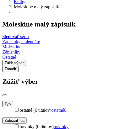
Knihy
Moleskine malý zápisník
Moleskine malý zápisník
Sledovať sériu
Zápisníky, kalendáre
Moleskine
Zápisníky
Ostatné
Zúžiť výber
Zoradiť
Zúžiť výber
Typ
ostatné (6 titulov)
ostatné
6
Zobraziť iba
novinky (0 titulov)
novinky