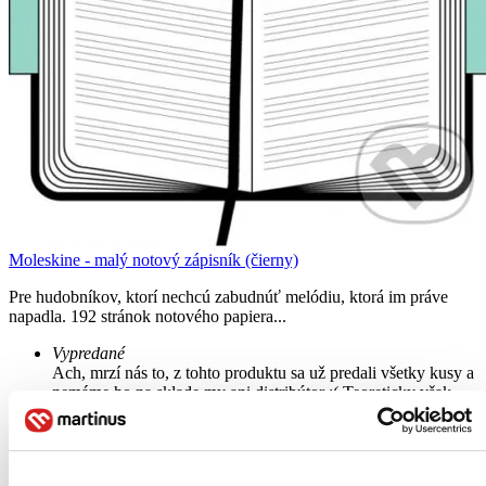
Moleskine - malý notový zápisník (čierny)
Pre hudobníkov, ktorí nechcú zabudnúť melódiu, ktorá im práve
napadla. 192 stránok notového papiera...
Vypredané
Ach, mrzí nás to, z tohto produktu sa už predali všetky kusy a
nemáme ho na sklade my ani distribútor :( Teoreticky však
môžete mať šťastie v niektorých iných obchodoch, ktoré ešte
nepredali posledné kusy.
Pridať do zoznamu