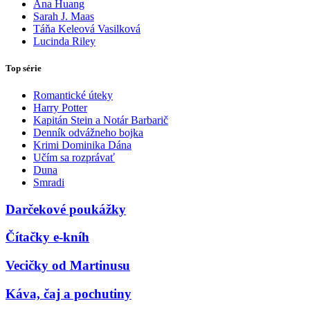
Ana Huang
Sarah J. Maas
Táňa Keleová Vasilková
Lucinda Riley
Top série
Romantické úteky
Harry Potter
Kapitán Stein a Notár Barbarič
Denník odvážneho bojka
Krimi Dominika Dána
Učím sa rozprávať
Duna
Smradi
Darčekové poukážky
Čítačky e-kníh
Vecičky od Martinusu
Káva, čaj a pochutiny