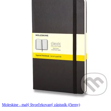
Moleskine - malý štvorčekovaný zápisník (čierny)