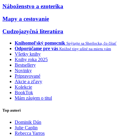
Náboženstvo a ezoterika
Mapy a cestovanie
Cudzojazyčná literatúra
Knihomoľský pomocník
Spýtajte sa Sherlocka, čo čítať
Odporúčame pre vás
Knižné tipy ušité na mieru vám
Všetky knihy
Knihy roka 2025
Bestsellery
Novinky
Pripravované
Akcie a zľavy
Kolekcie
BookTok
Mám záujem o titul
Top autori
Dominik Dán
Julie Caplin
Rebecca Yarros