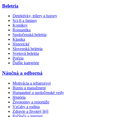
Beletria
Detektívky, trilery a horory
Sci-fi a fantasy
Komiksy
Romantika
Spoločenská beletria
Klasika
Historické
Slovenská beletria
Svetová beletria
Poézia
Ďalšie kategórie
Náučná a odborná
Motivácia a sebarozvoj
Biznis a manažment
Humanitné a spoločenské vedy
História
Životopisy a reportáže
Vzťahy a rodina
Zdravie a životný štýl
Počítače a internet