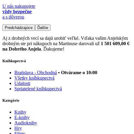
U nás nakupujete
vždy bezpečne
a s dôverou
Predchádzajúce
Ďalšie
Aj z drobných vecí sa dajú urobiť veľké. Vďaka vašim Anjelským
drobným ste pri nákupoch na Martinuse darovali už
1 501 609,00 €
na Dobrého Anjela
. Ďakujeme!
Kníhkupectvá
Bratislava - Obchodná
• Otvárame o 10:00
Všetky kníhkupectvá
Udalosti
Spriatelené kníhkupectvá
Kategórie
Knihy
E-knihy
Audioknihy
Hry
Filmy