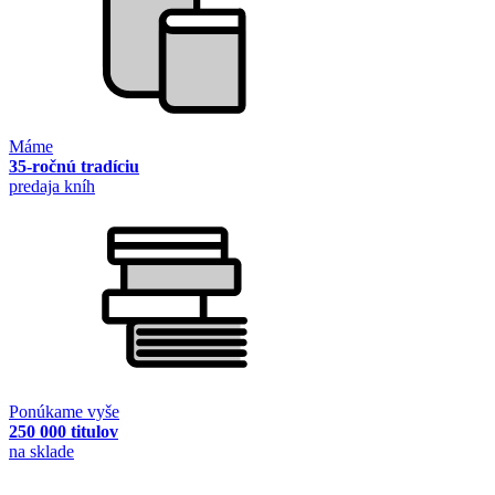
Máme
35-ročnú tradíciu
predaja kníh
Ponúkame vyše
250 000 titulov
na sklade