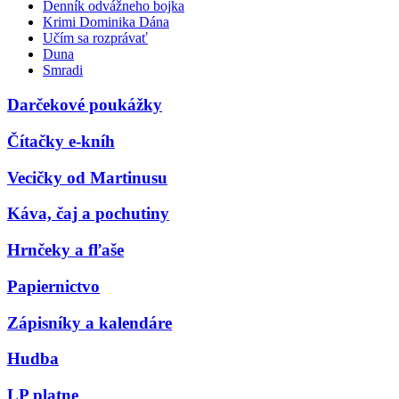
Denník odvážneho bojka
Krimi Dominika Dána
Učím sa rozprávať
Duna
Smradi
Darčekové poukážky
Čítačky e-kníh
Vecičky od Martinusu
Káva, čaj a pochutiny
Hrnčeky a fľaše
Papiernictvo
Zápisníky a kalendáre
Hudba
LP platne