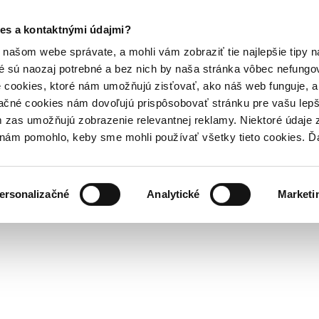
es a kontaktnými údajmi?
našom webe správate, a mohli vám zobraziť tie najlepšie tipy n
é sú naozaj potrebné a bez nich by naša stránka vôbec nefung
 cookies, ktoré nám umožňujú zisťovať, ako náš web funguje, a 
ačné cookies nám dovoľujú prispôsobovať stránku pre vašu lepši
zas umožňujú zobrazenie relevantnej reklamy. Niektoré údaje z
y nám pomohlo, keby sme mohli používať všetky tieto cookies. 
ersonalizačné
Analytické
Marketi