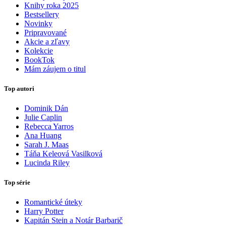
Knihy roka 2025
Bestsellery
Novinky
Pripravované
Akcie a zľavy
Kolekcie
BookTok
Mám záujem o titul
Top autori
Dominik Dán
Julie Caplin
Rebecca Yarros
Ana Huang
Sarah J. Maas
Táňa Keleová Vasilková
Lucinda Riley
Top série
Romantické úteky
Harry Potter
Kapitán Stein a Notár Barbarič