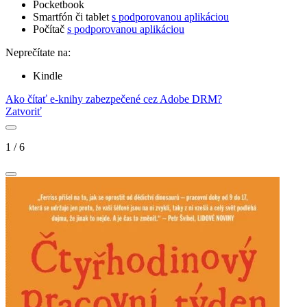
Pocketbook
Smartfón či tablet
s podporovanou aplikáciou
Počítač
s podporovanou aplikáciou
Neprečítate na:
Kindle
Ako čítať e-knihy zabezpečené cez Adobe DRM?
Zatvoriť
1
/
6