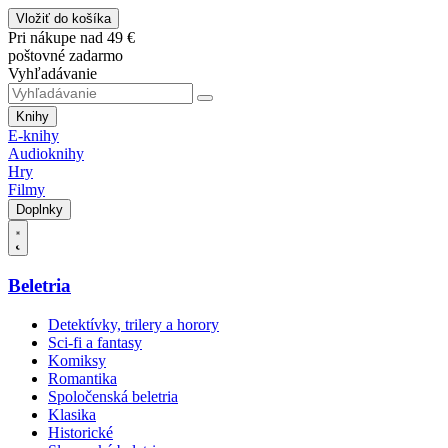
Vložiť do košíka
Pri nákupe nad 49 €
poštovné zadarmo
Vyhľadávanie
Knihy
E-knihy
Audioknihy
Hry
Filmy
Doplnky
Beletria
Detektívky, trilery a horory
Sci-fi a fantasy
Komiksy
Romantika
Spoločenská beletria
Klasika
Historické