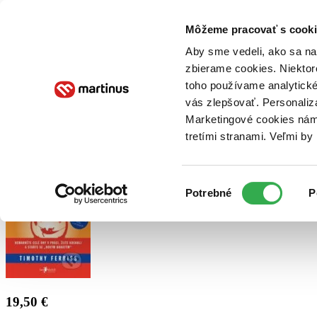
Doručenie
Kníhkupectvá
Knihovrátok
Poukážky
Knižný blog
Kontakt
Môžeme pracovať s cooki
Aby sme vedeli, ako sa na 
zbierame cookies. Niektor
E-knihy
Audioknihy
Hry
Filmy
Knihy
Doplnky
toho používame analytické
vás zlepšovať. Personaliz
Vyhľadávanie
Marketingové cookies nám 
tretími stranami. Veľmi b
Prihlásiť
Výber
Potrebné
P
súhlasu
19,50 €