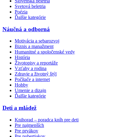
Slovenská beletria
Svetová beletria
Poézia
Ďalšie kategórie
Náučná a odborná
Motivácia a sebarozvoj
Biznis a manažment
Humanitné a spoločenské vedy
História
Životopisy a reportáže
Vzťahy a rodina
Zdravie a životný štýl
Počítače a internet
Hobby
Umenie a dizajn
Ďalšie kategórie
Deti a mládež
Knihorad – poradca kníh pre deti
Pre najmenších
Pre prvákov
Pre pubertiakov