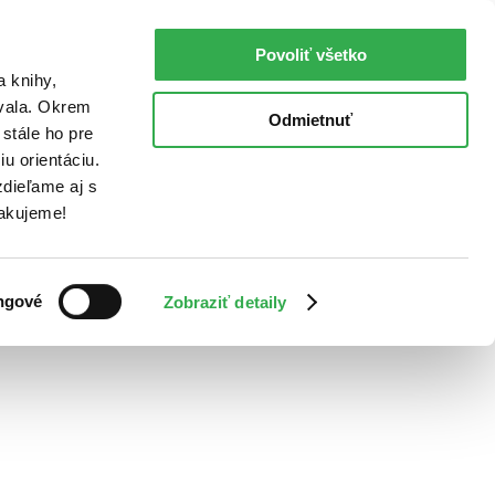
Povoliť všetko
a knihy,
ovala. Okrem
Odmietnuť
stále ho pre
u orientáciu.
dieľame aj s
Ďakujeme!
ngové
Zobraziť detaily