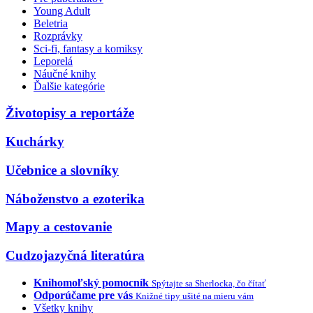
Young Adult
Beletria
Rozprávky
Sci-fi, fantasy a komiksy
Leporelá
Náučné knihy
Ďalšie kategórie
Životopisy a reportáže
Kuchárky
Učebnice a slovníky
Náboženstvo a ezoterika
Mapy a cestovanie
Cudzojazyčná literatúra
Knihomoľský pomocník
Spýtajte sa Sherlocka, čo čítať
Odporúčame pre vás
Knižné tipy ušité na mieru vám
Všetky knihy