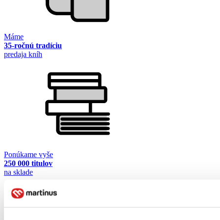
Máme
35-ročnú tradíciu
predaja kníh
Ponúkame vyše
250 000 titulov
na sklade