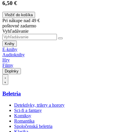
6,50 €
Vložiť do košíka
Pri nákupe nad 49 €
poštovné zadarmo
Vyhľadávanie
Knihy
E-knihy
Audioknihy
Hry
Filmy
Doplnky
Beletria
Detektívky, trilery a horory
Sci-fi a fantasy
Komiksy
Romantika
Spoločenská beletria
Klasika