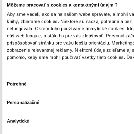
Môžeme pracovať s cookies a kontaktnými údajmi?
Aby sme vedeli, ako sa na našom webe správate, a mohli vám 
knihy, zbierame cookies. Niektoré sú naozaj potrebné a bez
nefungovala. Okrem toho používame analytické cookies, kt
Osobný odber
náš web funguje, a stále ho pre vás zlepšovať. Personaliza
20 kníhkupectiev
po celom Slovensku
prispôsobovať stránku pre vašu lepšiu orientáciu. Marketi
zobrazenie relevantnej reklamy. Niektoré údaje zdieľame aj 
pomohlo, keby sme mohli používať všetky tieto cookies. Ďa
Výber
Potrebné
súhlasu
Personalizačné
Sme 7-násobný
MasterCard
Obchodník roka
Analytické