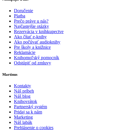
Doručenie
Platba
Prečo práve u nás?
Najčastejšie otázky
Rezervácia v kníhkupectve
Ako čítať e-knihy
Ako počúvať audioknihy
Pre školy a knižnice
Reklamácie
Knihomoľský pomocník
Odstúpiť od zmluvy
Martinus
Kontakty
Náš príbeh
Náš blog
Knihovrátok
Partnerský systém
Pridaj sa k nám
Marketing
Náš labák
Prehlásenie o cookies