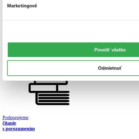
Marketingové
Organizujeme
množstvo besied
Povoliť všetko
s autormi
Odmietnuť
Podporujeme
čítanie
s porozumením