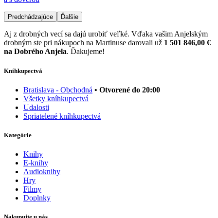
Predchádzajúce
Ďalšie
Aj z drobných vecí sa dajú urobiť veľké. Vďaka vašim Anjelským
drobným ste pri nákupoch na Martinuse darovali už
1 501 846,00 €
na Dobrého Anjela
. Ďakujeme!
Kníhkupectvá
Bratislava - Obchodná
• Otvorené do 20:00
Všetky kníhkupectvá
Udalosti
Spriatelené kníhkupectvá
Kategórie
Knihy
E-knihy
Audioknihy
Hry
Filmy
Doplnky
Nakupujte u nás