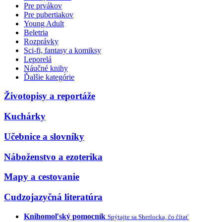
Pre prvákov
Pre pubertiakov
Young Adult
Beletria
Rozprávky
Sci-fi, fantasy a komiksy
Leporelá
Náučné knihy
Ďalšie kategórie
Životopisy a reportáže
Kuchárky
Učebnice a slovníky
Náboženstvo a ezoterika
Mapy a cestovanie
Cudzojazyčná literatúra
Knihomoľský pomocník
Spýtajte sa Sherlocka, čo čítať