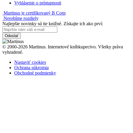
Vyhlásenie o prístupnosti
Martinus je certifikovaný B Corp
Nerobíme rozdiely
Najlepšie novinky sú tie knižné. Získajte ich ako prví:
Odoslať
© 2000-2026 Martinus. Internetové kníhkupectvo. Všetky práva
vyhradené.
Nastaviť cookies
Ochrana súkromia
Obchodné podmienky