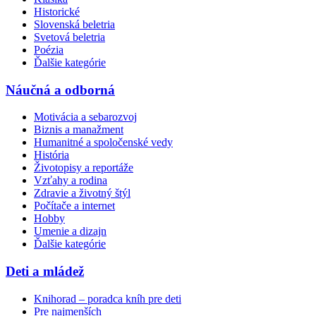
Historické
Slovenská beletria
Svetová beletria
Poézia
Ďalšie kategórie
Náučná a odborná
Motivácia a sebarozvoj
Biznis a manažment
Humanitné a spoločenské vedy
História
Životopisy a reportáže
Vzťahy a rodina
Zdravie a životný štýl
Počítače a internet
Hobby
Umenie a dizajn
Ďalšie kategórie
Deti a mládež
Knihorad – poradca kníh pre deti
Pre najmenších