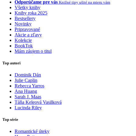
Odporúčame pre vás
Knižné tipy ušité na mieru vám
Všetky knihy
Knihy roka 2025
Bestsellery
Novinky
Pripravované
Akcie a zľavy
Kolekcie
BookTok
Mám záujem o titul
Top autori
Dominik Dán
Julie Caplin
Rebecca Yarros
Ana Huang
Sarah J. Maas
Táňa Keleová Vasilková
Lucinda Riley
Top série
Romantické úteky