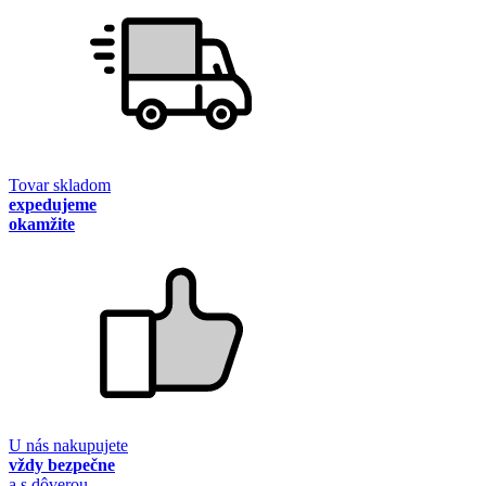
Tovar skladom
expedujeme
okamžite
U nás nakupujete
vždy bezpečne
a s dôverou