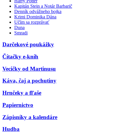
Harry Potter
Kapitán Stein a Notár Barbarič
Denník odvážneho bojka
Krimi Dominika Dána
Učím sa rozprávať
Duna
Smradi
Darčekové poukážky
Čítačky e-kníh
Vecičky od Martinusu
Káva, čaj a pochutiny
Hrnčeky a fľaše
Papiernictvo
Zápisníky a kalendáre
Hudba