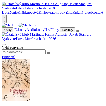
Doručenie
Kníhkupectvá
Knihovrátok
Poukážky
Knižný blog
Kontakt
E-knihy
Audioknihy
Hry
Filmy
Knihy
Doplnky
Vyhľadávanie
Prihlásiť