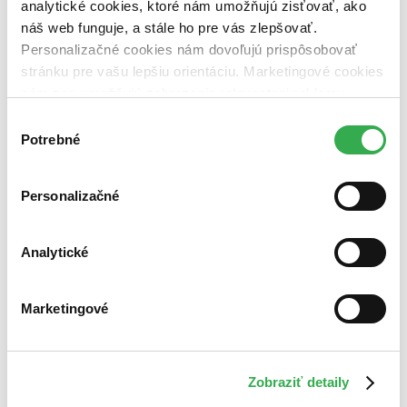
analytické cookies, ktoré nám umožňujú zisťovať, ako
náš web funguje, a stále ho pre vás zlepšovať.
Personalizačné cookies nám dovoľujú prispôsobovať
stránku pre vašu lepšiu orientáciu. Marketingové cookies
nám zas umožňujú zobrazenie relevantnej reklamy.
Niektoré údaje zdieľame aj s tretími stranami. Veľmi by
Výber
nám pomohlo, keby sme mohli používať všetky tieto
Potrebné
súhlasu
cookies. Ďakujeme!
Personalizačné
Analytické
Marketingové
Zobraziť detaily