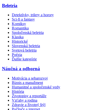
Beletria
Detektívky, trilery a horory
Sci-fi a fantasy
Komiksy
Romantika
Spoločenská beletria
Klasika
Historické
Slovenská beletria
Svetová beletria
Poézia
Ďalšie kategórie
Náučná a odborná
Motivácia a sebarozvoj
Biznis a manažment
Humanitné a spoločenské vedy
História
Životopisy a reportáže
Vzťahy a rodina
Zdravie a životný štýl
Počítače a internet