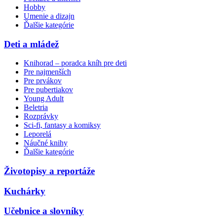
Hobby
Umenie a dizajn
Ďalšie kategórie
Deti a mládež
Knihorad – poradca kníh pre deti
Pre najmenších
Pre prvákov
Pre pubertiakov
Young Adult
Beletria
Rozprávky
Sci-fi, fantasy a komiksy
Leporelá
Náučné knihy
Ďalšie kategórie
Životopisy a reportáže
Kuchárky
Učebnice a slovníky