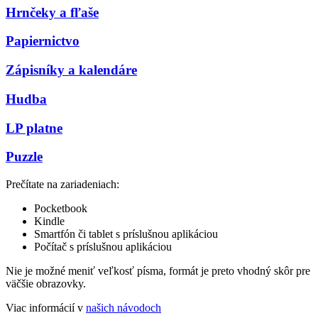
Hrnčeky a fľaše
Papiernictvo
Zápisníky a kalendáre
Hudba
LP platne
Puzzle
Prečítate na zariadeniach:
Pocketbook
Kindle
Smartfón či tablet s príslušnou aplikáciou
Počítač s príslušnou aplikáciou
Nie je možné meniť veľkosť písma, formát je preto vhodný skôr pre
väčšie obrazovky.
Viac informácií v
našich návodoch