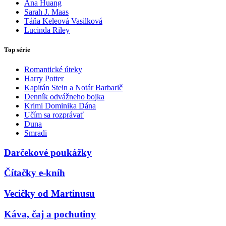
Ana Huang
Sarah J. Maas
Táňa Keleová Vasilková
Lucinda Riley
Top série
Romantické úteky
Harry Potter
Kapitán Stein a Notár Barbarič
Denník odvážneho bojka
Krimi Dominika Dána
Učím sa rozprávať
Duna
Smradi
Darčekové poukážky
Čítačky e-kníh
Vecičky od Martinusu
Káva, čaj a pochutiny