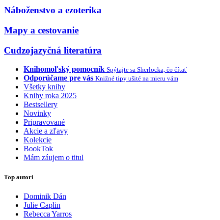
Náboženstvo a ezoterika
Mapy a cestovanie
Cudzojazyčná literatúra
Knihomoľský pomocník
Spýtajte sa Sherlocka, čo čítať
Odporúčame pre vás
Knižné tipy ušité na mieru vám
Všetky knihy
Knihy roka 2025
Bestsellery
Novinky
Pripravované
Akcie a zľavy
Kolekcie
BookTok
Mám záujem o titul
Top autori
Dominik Dán
Julie Caplin
Rebecca Yarros