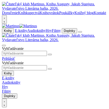
Doručenie
Kníhkupectvá
Knihovrátok
Poukážky
Knižný blog
Kontakt
E-knihy
Audioknihy
Hry
Filmy
Knihy
Doplnky
Vyhľadávanie
Prihlásiť
Vyhľadávanie
Knihy
E-knihy
Audioknihy
Hry
Filmy
Doplnky