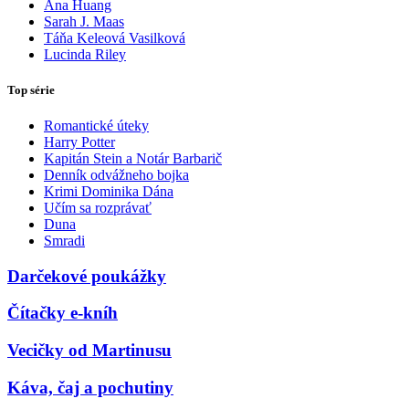
Ana Huang
Sarah J. Maas
Táňa Keleová Vasilková
Lucinda Riley
Top série
Romantické úteky
Harry Potter
Kapitán Stein a Notár Barbarič
Denník odvážneho bojka
Krimi Dominika Dána
Učím sa rozprávať
Duna
Smradi
Darčekové poukážky
Čítačky e-kníh
Vecičky od Martinusu
Káva, čaj a pochutiny