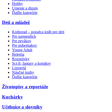
Hobby
Umenie a dizajn
Ďalšie kategórie
Deti a mládež
Knihorad – poradca kníh pre deti
Pre najmenších
Pre prvákov
Pre pubertiakov
Young Adult
Beletria
Rozprávky
Sci-fi, fantasy a komiksy
Leporelá
Náučné knihy
Ďalšie kategórie
Životopisy a reportáže
Kuchárky
Učebnice a slovníky