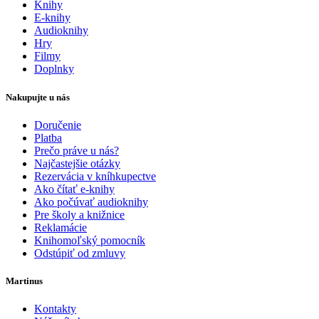
Knihy
E-knihy
Audioknihy
Hry
Filmy
Doplnky
Nakupujte u nás
Doručenie
Platba
Prečo práve u nás?
Najčastejšie otázky
Rezervácia v kníhkupectve
Ako čítať e-knihy
Ako počúvať audioknihy
Pre školy a knižnice
Reklamácie
Knihomoľský pomocník
Odstúpiť od zmluvy
Martinus
Kontakty