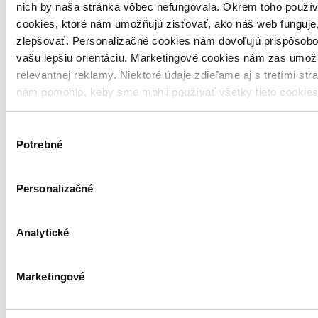
Ponúkame vyše
nich by naša stránka vôbec nefungovala. Okrem toho použí
250 000 titulov
cookies, ktoré nám umožňujú zisťovať, ako náš web funguje,
na sklade
zlepšovať. Personalizačné cookies nám dovoľujú prispôsobo
vašu lepšiu orientáciu. Marketingové cookies nám zas umož
relevantnej reklamy. Niektoré údaje zdieľame aj s tretími str
nám pomohlo, keby sme mohli používať všetky tieto cookie
Výber
Potrebné
súhlasu
Osobný odber
20 kníhkupectiev
Personalizačné
po celom Slovensku
Analytické
Marketingové