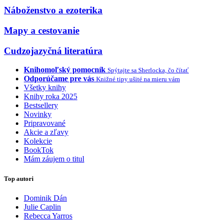
Náboženstvo a ezoterika
Mapy a cestovanie
Cudzojazyčná literatúra
Knihomoľský pomocník
Spýtajte sa Sherlocka, čo čítať
Odporúčame pre vás
Knižné tipy ušité na mieru vám
Všetky knihy
Knihy roka 2025
Bestsellery
Novinky
Pripravované
Akcie a zľavy
Kolekcie
BookTok
Mám záujem o titul
Top autori
Dominik Dán
Julie Caplin
Rebecca Yarros