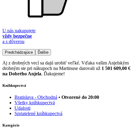
U nás nakupujete
vždy bezpečne
a s dôverou
Predchádzajúce
Ďalšie
Aj z drobných vecí sa dajú urobiť veľké. Vďaka vašim Anjelským
drobným ste pri nákupoch na Martinuse darovali už
1 501 609,00 €
na Dobrého Anjela
. Ďakujeme!
Kníhkupectvá
Bratislava - Obchodná
• Otvorené do 20:00
Všetky kníhkupectvá
Udalosti
Spriatelené kníhkupectvá
Kategórie