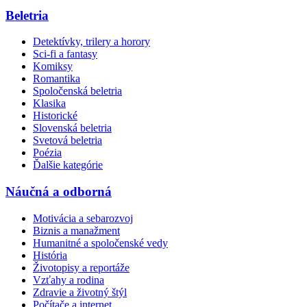
Beletria
Detektívky, trilery a horory
Sci-fi a fantasy
Komiksy
Romantika
Spoločenská beletria
Klasika
Historické
Slovenská beletria
Svetová beletria
Poézia
Ďalšie kategórie
Náučná a odborná
Motivácia a sebarozvoj
Biznis a manažment
Humanitné a spoločenské vedy
História
Životopisy a reportáže
Vzťahy a rodina
Zdravie a životný štýl
Počítače a internet