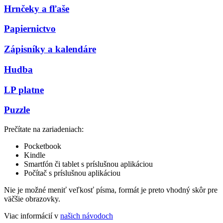
Hrnčeky a fľaše
Papiernictvo
Zápisníky a kalendáre
Hudba
LP platne
Puzzle
Prečítate na zariadeniach:
Pocketbook
Kindle
Smartfón či tablet s príslušnou aplikáciou
Počítač s príslušnou aplikáciou
Nie je možné meniť veľkosť písma, formát je preto vhodný skôr pre
väčšie obrazovky.
Viac informácií v
našich návodoch