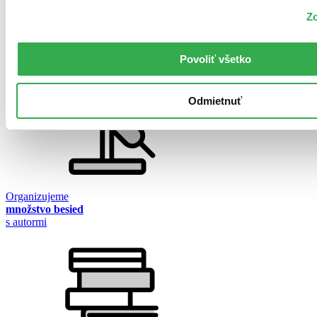
Zo
Sme 7-násobný
MasterCard
Obchodník roka
Povoliť všetko
Odmietnuť
Organizujeme
množstvo besied
s autormi