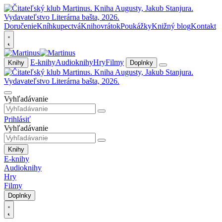
Doručenie
Kníhkupectvá
Knihovrátok
Poukážky
Knižný blog
Kontakt
E-knihy
Audioknihy
Hry
Filmy
Knihy
Doplnky
Vyhľadávanie
Prihlásiť
Vyhľadávanie
Knihy
E-knihy
Audioknihy
Hry
Filmy
Doplnky