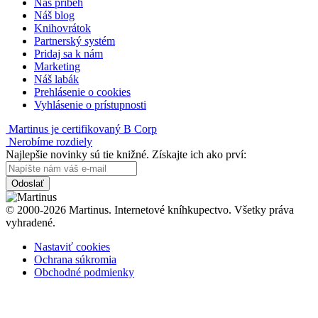
Náš príbeh
Náš blog
Knihovrátok
Partnerský systém
Pridaj sa k nám
Marketing
Náš labák
Prehlásenie o cookies
Vyhlásenie o prístupnosti
Martinus je certifikovaný B Corp
Nerobíme rozdiely
Najlepšie novinky sú tie knižné. Získajte ich ako prví:
Odoslať
© 2000-2026 Martinus. Internetové kníhkupectvo. Všetky práva
vyhradené.
Nastaviť cookies
Ochrana súkromia
Obchodné podmienky