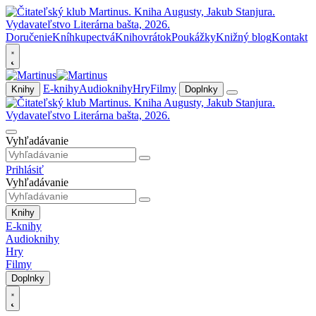
Doručenie
Kníhkupectvá
Knihovrátok
Poukážky
Knižný blog
Kontakt
E-knihy
Audioknihy
Hry
Filmy
Knihy
Doplnky
Vyhľadávanie
Prihlásiť
Vyhľadávanie
Knihy
E-knihy
Audioknihy
Hry
Filmy
Doplnky