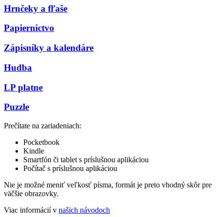
Hrnčeky a fľaše
Papiernictvo
Zápisníky a kalendáre
Hudba
LP platne
Puzzle
Prečítate na zariadeniach:
Pocketbook
Kindle
Smartfón či tablet s príslušnou aplikáciou
Počítač s príslušnou aplikáciou
Nie je možné meniť veľkosť písma, formát je preto vhodný skôr pre
väčšie obrazovky.
Viac informácií v
našich návodoch