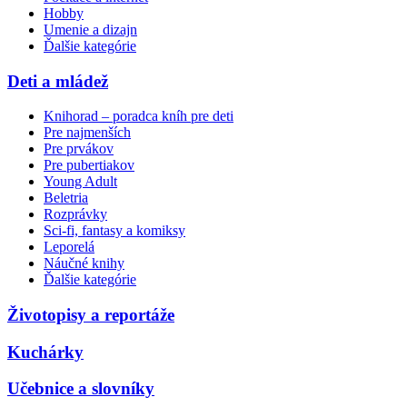
Hobby
Umenie a dizajn
Ďalšie kategórie
Deti a mládež
Knihorad – poradca kníh pre deti
Pre najmenších
Pre prvákov
Pre pubertiakov
Young Adult
Beletria
Rozprávky
Sci-fi, fantasy a komiksy
Leporelá
Náučné knihy
Ďalšie kategórie
Životopisy a reportáže
Kuchárky
Učebnice a slovníky