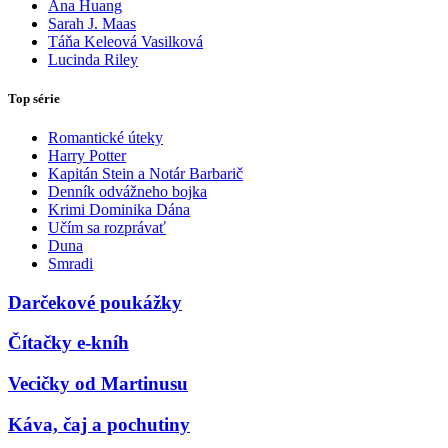
Ana Huang
Sarah J. Maas
Táňa Keleová Vasilková
Lucinda Riley
Top série
Romantické úteky
Harry Potter
Kapitán Stein a Notár Barbarič
Denník odvážneho bojka
Krimi Dominika Dána
Učím sa rozprávať
Duna
Smradi
Darčekové poukážky
Čítačky e-kníh
Vecičky od Martinusu
Káva, čaj a pochutiny