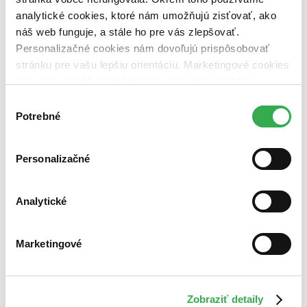
analytické cookies, ktoré nám umožňujú zisťovať, ako
náš web funguje, a stále ho pre vás zlepšovať.
Personalizačné cookies nám dovoľujú prispôsobovať
stránku pre vašu lepšiu orientáciu. Marketingové cookies
nám zas umožňujú zobrazenie relevantnej reklamy.
Niektoré údaje zdieľame aj s tretími stranami. Veľmi by
Výber
nám pomohlo, keby sme mohli používať všetky tieto
Potrebné
súhlasu
cookies. Ďakujeme!
Personalizačné
Analytické
Marketingové
Zobraziť detaily