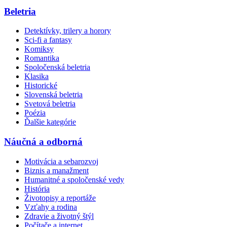
Beletria
Detektívky, trilery a horory
Sci-fi a fantasy
Komiksy
Romantika
Spoločenská beletria
Klasika
Historické
Slovenská beletria
Svetová beletria
Poézia
Ďalšie kategórie
Náučná a odborná
Motivácia a sebarozvoj
Biznis a manažment
Humanitné a spoločenské vedy
História
Životopisy a reportáže
Vzťahy a rodina
Zdravie a životný štýl
Počítače a internet