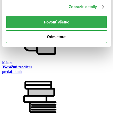
Společenstvo prstenu
Zobraziť detaily
J.R.R. Tolkien
Povoliť všetko
Odmietnuť
Máme
35-ročnú tradíciu
predaja kníh