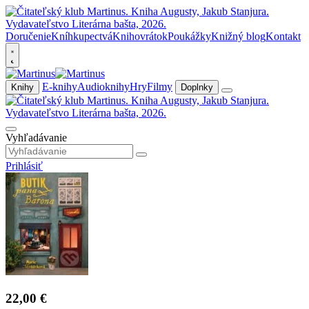
Doručenie
Kníhkupectvá
Knihovrátok
Poukážky
Knižný blog
Kontakt
E-knihy
Audioknihy
Hry
Filmy
Knihy
Doplnky
Vyhľadávanie
Prihlásiť
22,00 €