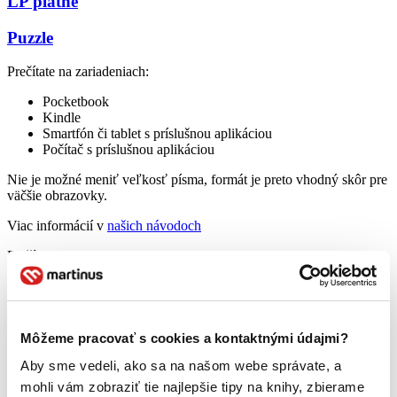
LP platne
Puzzle
Prečítate na zariadeniach:
Pocketbook
Kindle
Smartfón či tablet s príslušnou aplikáciou
Počítač s príslušnou aplikáciou
Nie je možné meniť veľkosť písma, formát je preto vhodný skôr pre
väčšie obrazovky.
Viac informácií v
našich návodoch
Prečítate na zariadeniach:
Pocketbook
Kindle
Smartfón či tablet s príslušnou aplikáciou
Počítač s príslušnou aplikáciou
Môžeme pracovať s cookies a kontaktnými údajmi?
Viac informácií v
našich návodoch
Aby sme vedeli, ako sa na našom webe správate, a
mohli vám zobraziť tie najlepšie tipy na knihy, zbierame
Prečítate na: