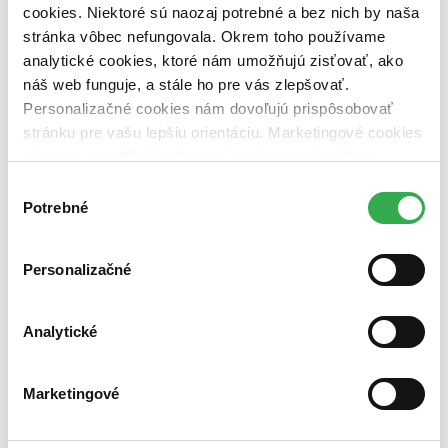
cookies. Niektoré sú naozaj potrebné a bez nich by naša
Pocketbook
stránka vôbec nefungovala. Okrem toho používame
Smartfón či tablet
s podporovanou aplikáciou
analytické cookies, ktoré nám umožňujú zisťovať, ako
Počítač
s podporovanou aplikáciou
náš web funguje, a stále ho pre vás zlepšovať.
Neprečítate na:
Personalizačné cookies nám dovoľujú prispôsobovať
stránku pre vašu lepšiu orientáciu. Marketingové cookies
Kindle
nám zas umožňujú zobrazenie relevantnej reklamy.
Ako čítať e-knihy zabezpečené cez Adobe DRM?
Niektoré údaje zdieľame aj s tretími stranami. Veľmi by
Zatvoriť
Výber
nám pomohlo, keby sme mohli používať všetky tieto
Pre zobrazenie tohto obsahu potrebujeme sušienky.
Potrebné
súhlasu
Povoliť cookies a zobraziť
cookies. Ďakujeme!
Pridať citát
Nie každý kto blúdi je stratený.
Personalizačné
Analytické
Marketingové