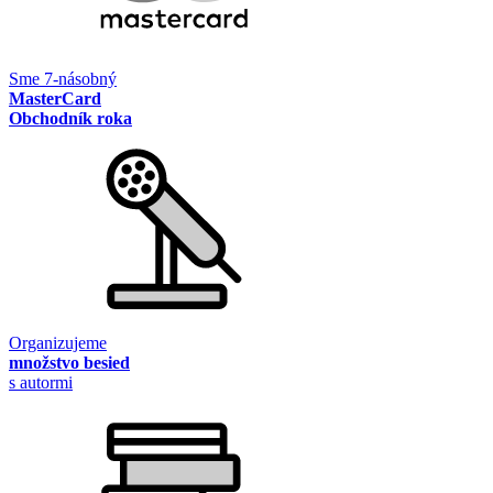
Sme 7-násobný
MasterCard
Obchodník roka
Organizujeme
množstvo besied
s autormi