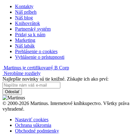
Kontakty
Náš príbeh
Náš blog
Knihovrátok
Partnerský systém
Pridaj sa k nám
Marketing
Náš labák
Prehlásenie o cookies
Vyhlásenie o prístupnosti
Martinus je certifikovaný B Corp
Nerobíme rozdiely
Najlepšie novinky sú tie knižné. Získajte ich ako prví:
Odoslať
© 2000-2026 Martinus. Internetové kníhkupectvo. Všetky práva
vyhradené.
Nastaviť cookies
Ochrana súkromia
Obchodné podmienky