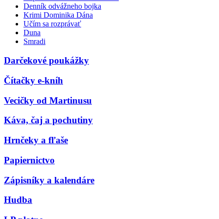
Denník odvážneho bojka
Krimi Dominika Dána
Učím sa rozprávať
Duna
Smradi
Darčekové poukážky
Čítačky e-kníh
Vecičky od Martinusu
Káva, čaj a pochutiny
Hrnčeky a fľaše
Papiernictvo
Zápisníky a kalendáre
Hudba