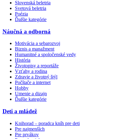
Slovenská beletria
Svetová beletria
Poézia
Ďalšie kategórie
Náučná a odborná
Motivácia a sebarozvoj
Biznis a manažment
Humanitné a spoločenské vedy
História
Životopisy a reportáže
Vzťahy a rodina
Zdravie a životný štýl
Počítače a internet
Hobby
Umenie a dizajn
Ďalšie kategórie
Deti a mládež
Knihorad – poradca kníh pre deti
Pre najmenších
Pre prvákov