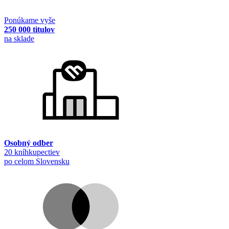
Ponúkame vyše
250 000 titulov
na sklade
Osobný odber
20 kníhkupectiev
po celom Slovensku