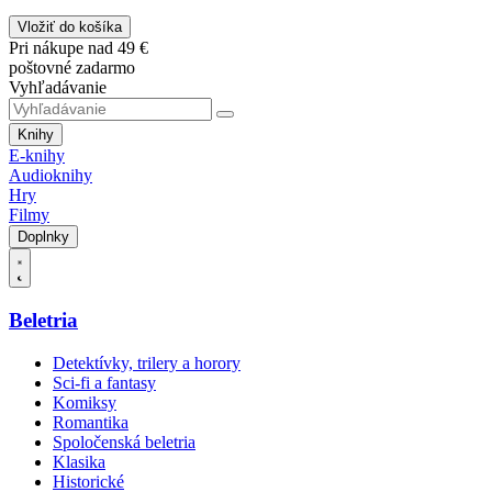
Vložiť do košíka
Pri nákupe nad 49 €
poštovné zadarmo
Vyhľadávanie
Knihy
E-knihy
Audioknihy
Hry
Filmy
Doplnky
Beletria
Detektívky, trilery a horory
Sci-fi a fantasy
Komiksy
Romantika
Spoločenská beletria
Klasika
Historické