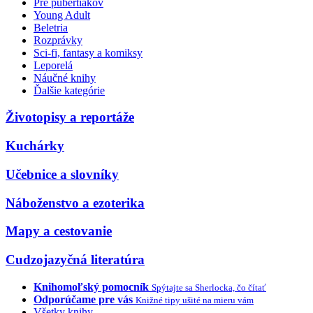
Pre pubertiakov
Young Adult
Beletria
Rozprávky
Sci-fi, fantasy a komiksy
Leporelá
Náučné knihy
Ďalšie kategórie
Životopisy a reportáže
Kuchárky
Učebnice a slovníky
Náboženstvo a ezoterika
Mapy a cestovanie
Cudzojazyčná literatúra
Knihomoľský pomocník
Spýtajte sa Sherlocka, čo čítať
Odporúčame pre vás
Knižné tipy ušité na mieru vám
Všetky knihy