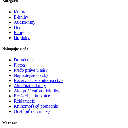
Kategórie
Knihy
E-knihy
Audioknihy
Hry
Filmy
Doplnky
Nakupujte u nás
Doručenie
Platba
Prečo práve u nás?
Najčastejšie otázky
Rezervácia v kníhkupectve
Ako čítať e-knihy
Ako počúvať audioknihy
Pre školy a knižnice
Reklamácie
Knihomoľský pomocník
Odstúpiť od zmluvy
Martinus