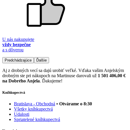
U nás nakupujete
vždy bezpečne
a s dôverou
Predchádzajúce
Ďalšie
Aj z drobných vecí sa dajú urobiť veľké. Vďaka vašim Anjelským
drobným ste pri nákupoch na Martinuse darovali už
1 501 406,00 €
na Dobrého Anjela
. Ďakujeme!
Kníhkupectvá
Bratislava - Obchodná
• Otvárame o 8:30
Všetky kníhkupectvá
Udalosti
Spriatelené kníhkupectvá