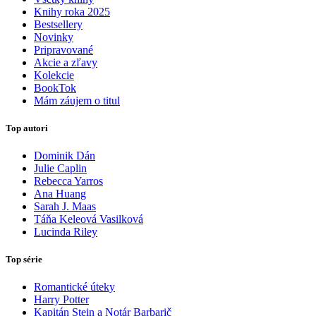
Knihy roka 2025
Bestsellery
Novinky
Pripravované
Akcie a zľavy
Kolekcie
BookTok
Mám záujem o titul
Top autori
Dominik Dán
Julie Caplin
Rebecca Yarros
Ana Huang
Sarah J. Maas
Táňa Keleová Vasilková
Lucinda Riley
Top série
Romantické úteky
Harry Potter
Kapitán Stein a Notár Barbarič