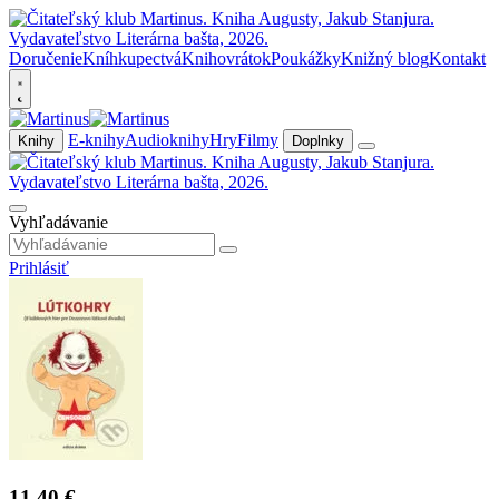
Doručenie
Kníhkupectvá
Knihovrátok
Poukážky
Knižný blog
Kontakt
E-knihy
Audioknihy
Hry
Filmy
Knihy
Doplnky
Vyhľadávanie
Prihlásiť
11,40 €