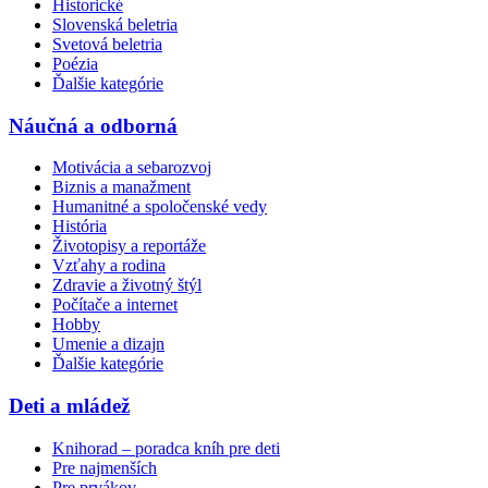
Historické
Slovenská beletria
Svetová beletria
Poézia
Ďalšie kategórie
Náučná a odborná
Motivácia a sebarozvoj
Biznis a manažment
Humanitné a spoločenské vedy
História
Životopisy a reportáže
Vzťahy a rodina
Zdravie a životný štýl
Počítače a internet
Hobby
Umenie a dizajn
Ďalšie kategórie
Deti a mládež
Knihorad – poradca kníh pre deti
Pre najmenších
Pre prvákov