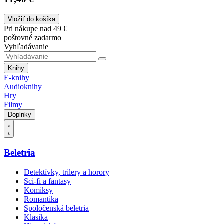
Vložiť do košíka
Pri nákupe nad 49 €
poštovné zadarmo
Vyhľadávanie
Knihy
E-knihy
Audioknihy
Hry
Filmy
Doplnky
Beletria
Detektívky, trilery a horory
Sci-fi a fantasy
Komiksy
Romantika
Spoločenská beletria
Klasika