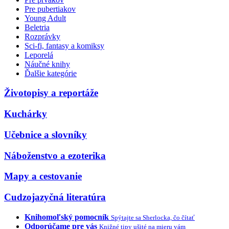
Pre pubertiakov
Young Adult
Beletria
Rozprávky
Sci-fi, fantasy a komiksy
Leporelá
Náučné knihy
Ďalšie kategórie
Životopisy a reportáže
Kuchárky
Učebnice a slovníky
Náboženstvo a ezoterika
Mapy a cestovanie
Cudzojazyčná literatúra
Knihomoľský pomocník
Spýtajte sa Sherlocka, čo čítať
Odporúčame pre vás
Knižné tipy ušité na mieru vám