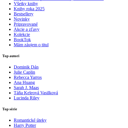
Všetky knihy
Knihy roka 2025
Bestsellery
Novinky
Pripravované
Akcie a zľavy
Kolekcie
BookTok
Mám záujem o titul
Top autori
Dominik Dán
Julie Caplin
Rebecca Yarros
Ana Huang
Sarah J. Maas
Táňa Keleová Vasilková
Lucinda Riley
Top série
Romantické úteky
Harry Potter