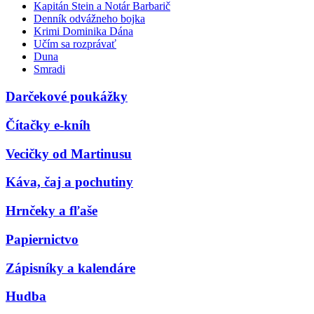
Kapitán Stein a Notár Barbarič
Denník odvážneho bojka
Krimi Dominika Dána
Učím sa rozprávať
Duna
Smradi
Darčekové poukážky
Čítačky e-kníh
Vecičky od Martinusu
Káva, čaj a pochutiny
Hrnčeky a fľaše
Papiernictvo
Zápisníky a kalendáre
Hudba