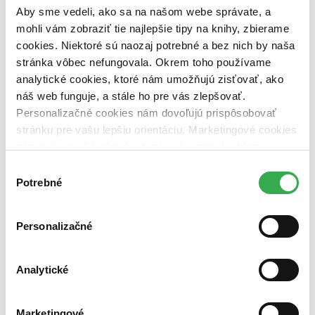
Aby sme vedeli, ako sa na našom webe správate, a
mohli vám zobraziť tie najlepšie tipy na knihy, zbierame
cookies. Niektoré sú naozaj potrebné a bez nich by naša
stránka vôbec nefungovala. Okrem toho používame
analytické cookies, ktoré nám umožňujú zisťovať, ako
náš web funguje, a stále ho pre vás zlepšovať.
Personalizačné cookies nám dovoľujú prispôsobovať
stránku pre vašu lepšiu orientáciu. Marketingové cookies
nám zas umožňujú zobrazenie relevantnej reklamy.
Niektoré údaje zdieľame aj s tretími stranami. Veľmi by
Výber
nám pomohlo, keby sme mohli používať všetky tieto
Potrebné
súhlasu
cookies. Ďakujeme!
Personalizačné
Analytické
Marketingové