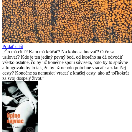
Pridať citát
Čo má cítiť? Kam má kráčať? Na koho sa hnevať? O čo sa
usilovať? Kde je ten jediný pevný bod, od ktorého sa dá odvodiť
všetko ostatné, čo by už konečne spolu súviselo, bolo by to správne
a fungovalo by to tak, že by už nebolo potrebné vracať sa z kratšej
cesty? Konečne sa nemusieť vracať z kratšej cesty, ako už toľkokrát
za svoj dospelý život.