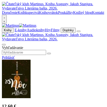
Doručenie
Kníhkupectvá
Knihovrátok
Poukážky
Knižný blog
Kontakt
E-knihy
Audioknihy
Hry
Filmy
Knihy
Doplnky
Vyhľadávanie
Prihlásiť
12,60 €