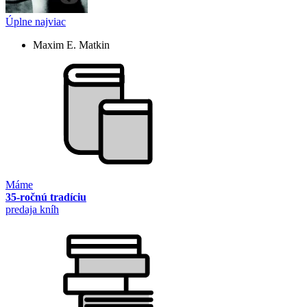
Úplne najviac
Maxim E. Matkin
Máme
35-ročnú tradíciu
predaja kníh