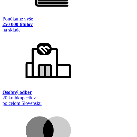
Ponúkame vyše
250 000 titulov
na sklade
Osobný odber
20 kníhkupectiev
po celom Slovensku