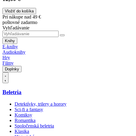
Vložiť do košíka
Pri nákupe nad 49 €
poštovné zadarmo
Vyhľadávanie
Knihy
E-knihy
Audioknihy
Hry
Filmy
Doplnky
Beletria
Detektívky, trilery a horory
Sci-fi a fantasy
Komiksy
Romantika
Spoločenská beletria
Klasika