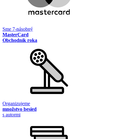
Sme 7-násobný
MasterCard
Obchodník roka
Organizujeme
množstvo besied
s autormi