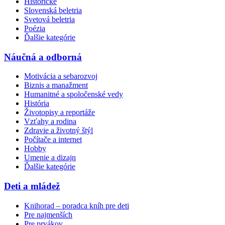
Historické
Slovenská beletria
Svetová beletria
Poézia
Ďalšie kategórie
Náučná a odborná
Motivácia a sebarozvoj
Biznis a manažment
Humanitné a spoločenské vedy
História
Životopisy a reportáže
Vzťahy a rodina
Zdravie a životný štýl
Počítače a internet
Hobby
Umenie a dizajn
Ďalšie kategórie
Deti a mládež
Knihorad – poradca kníh pre deti
Pre najmenších
Pre prvákov