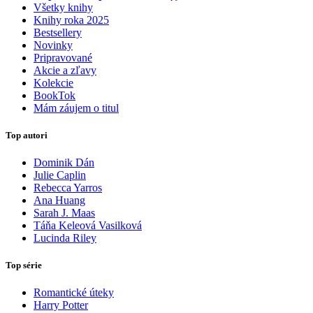
Všetky knihy
Knihy roka 2025
Bestsellery
Novinky
Pripravované
Akcie a zľavy
Kolekcie
BookTok
Mám záujem o titul
Top autori
Dominik Dán
Julie Caplin
Rebecca Yarros
Ana Huang
Sarah J. Maas
Táňa Keleová Vasilková
Lucinda Riley
Top série
Romantické úteky
Harry Potter