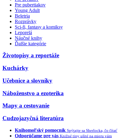
Pre pubertiakov
Young Adult
Beletria
Rozprávky
Sci-fi, fantasy a komiksy
Leporelá
Náučné knihy
Ďalšie kategórie
Životopisy a reportáže
Kuchárky
Učebnice a slovníky
Náboženstvo a ezoterika
Mapy a cestovanie
Cudzojazyčná literatúra
Knihomoľský pomocník
Spýtajte sa Sherlocka, čo čítať
Odporúčame pre vás
Knižné tipy ušité na mieru vám