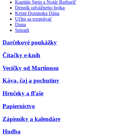
Kapitán Stein a Notár Barbarič
Denník odvážneho bojka
Krimi Dominika Dána
Učím sa rozprávať
Duna
Smradi
Darčekové poukážky
Čítačky e-kníh
Vecičky od Martinusu
Káva, čaj a pochutiny
Hrnčeky a fľaše
Papiernictvo
Zápisníky a kalendáre
Hudba