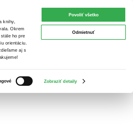
Povoliť všetko
a knihy,
ovala. Okrem
Odmietnuť
stále ho pre
u orientáciu.
dieľame aj s
Ďakujeme!
ngové
Zobraziť detaily