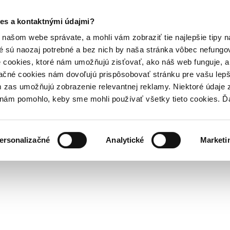
es a kontaktnými údajmi?
našom webe správate, a mohli vám zobraziť tie najlepšie tipy n
é sú naozaj potrebné a bez nich by naša stránka vôbec nefung
 cookies, ktoré nám umožňujú zisťovať, ako náš web funguje, a 
ačné cookies nám dovoľujú prispôsobovať stránku pre vašu lepši
zas umožňujú zobrazenie relevantnej reklamy. Niektoré údaje z
y nám pomohlo, keby sme mohli používať všetky tieto cookies. 
ersonalizačné
Analytické
Marketi