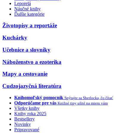
Leporelá
Náučné knihy
Ďalšie kategórie
Životopisy a reportáže
Kuchárky
Učebnice a slovníky
Náboženstvo a ezoterika
Mapy a cestovanie
Cudzojazyčná literatúra
Knihomoľský pomocník
Spýtajte sa Sherlocka, čo čítať
Odporúčame pre vás
Knižné tipy ušité na mieru vám
Všetky knihy
Knihy roka 2025
Bestsellery
Novinky
Pripravované