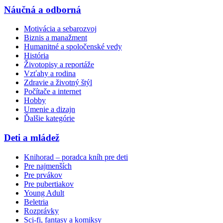
Náučná a odborná
Motivácia a sebarozvoj
Biznis a manažment
Humanitné a spoločenské vedy
História
Životopisy a reportáže
Vzťahy a rodina
Zdravie a životný štýl
Počítače a internet
Hobby
Umenie a dizajn
Ďalšie kategórie
Deti a mládež
Knihorad – poradca kníh pre deti
Pre najmenších
Pre prvákov
Pre pubertiakov
Young Adult
Beletria
Rozprávky
Sci-fi, fantasy a komiksy