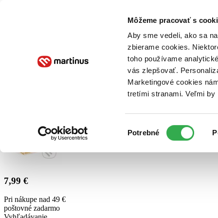
Doručenie
Kníhkupectvá
Knihovrátok
Poukážky
Knižný blog
Kontakt
Môžeme pracovať s cooki
Aby sme vedeli, ako sa na 
zbierame cookies. Niektor
E-knihy
Audioknihy
Hry
Filmy
Knihy
Doplnky
toho používame analytické
vás zlepšovať. Personaliz
Vyhľadávanie
Marketingové cookies nám 
tretími stranami. Veľmi b
Prihlásiť
Výber
Potrebné
P
súhlasu
7,99 €
Pri nákupe nad 49 €
poštovné zadarmo
Vyhľadávanie