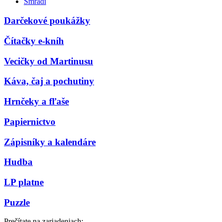
Smradi
Darčekové poukážky
Čítačky e-kníh
Vecičky od Martinusu
Káva, čaj a pochutiny
Hrnčeky a fľaše
Papiernictvo
Zápisníky a kalendáre
Hudba
LP platne
Puzzle
Prečítate na zariadeniach: