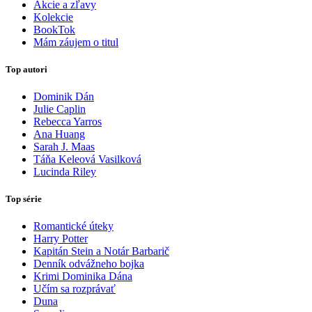
Akcie a zľavy
Kolekcie
BookTok
Mám záujem o titul
Top autori
Dominik Dán
Julie Caplin
Rebecca Yarros
Ana Huang
Sarah J. Maas
Táňa Keleová Vasilková
Lucinda Riley
Top série
Romantické úteky
Harry Potter
Kapitán Stein a Notár Barbarič
Denník odvážneho bojka
Krimi Dominika Dána
Učím sa rozprávať
Duna