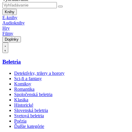
Knihy
E-knihy
Audioknihy
Hry
Filmy
Doplnky
Beletria
Detektívky, trilery a horory
Sci-fi a fantasy
Komiksy
Romantika
Spoločenská beletria
Klasika
Historické
Slovenská beletria
Svetová beletria
Poézia
Ďalšie kategórie